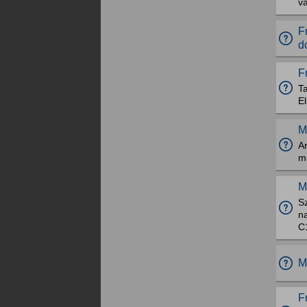
va
F
d
F
Ta
E
M
Ar
mi
M
Sz
na
C1
M
F