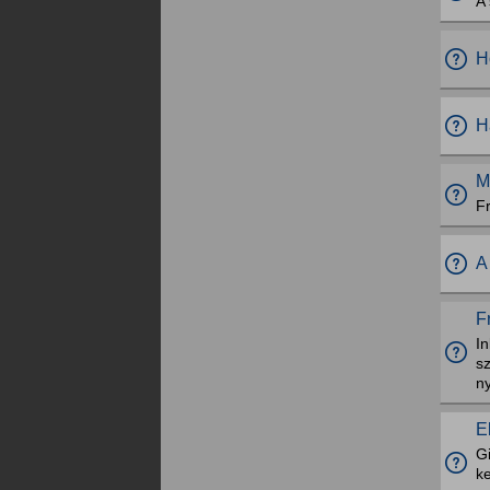
A 
H
H
M
F
A
F
I
sz
ny
E
Gi
k