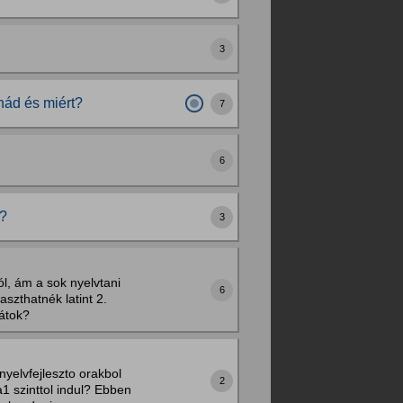
3
nád és miért?
7
6
t?
3
, ám a sok nyelvtani
6
szthatnék latint 2.
nátok?
yelvfejleszto orakbol
2
1 szinttol indul? Ebben