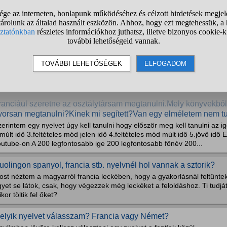
elyik nyelvvel folytassam Duolingon?
7 éves vagyok, angolból 3 éve megvan a c1em. Spanyolul erős alap-/g
sak duolingon és filmeken, videókon tanultam, így a beszédem gyengé
anulok és sok német tartalmat fogyasztok a mindennapokban. Pár hónapj
a kivégeztem a Duolingo franciakurzusát -közepes nyelvvérzékke
okak által dícsért France Euro Express melyik kötetét...
ranciául szeretne az osztálytársam megtanulni.Mely könyvekből
yorsan megtanulni?Kinek mi segített?Van egy elméletem nem tu
erintem egy nyelvet úgy kell tanulni hogy először meg kell tanulni az ig
múlt idő 3.feltételes mód jelen idő 4.feltételes mód múlt idő 5.jövő id
outube-on A 200 legfontosabb ige 200 legfontosabb főnév 200...
uolingon spanyol, francia stb. nyelvnél hol vannak a sztorik?
st néztem a magyarról francia leckében, hogy a gyakorlásnál feltűntek 
yet se látok, csak, hogy végezzek még leckéket a feloldáshoz. Ti tudjá
kor töltik fel őket?
elyik nyelvet válasszam? Francia vagy Német?