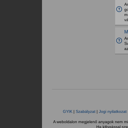
A
g
m
vá
M
A
S
az
GYIK
|
Szabályzat
|
Jogi nyilatkozat
A weboldalon megjelenő anyagok nem minő
Ha kifogással sze