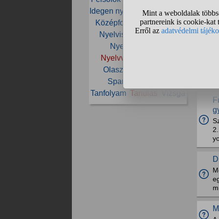
Idegen nyelv
Iskola
Könyv
M
Középfok
Német
Nyelv
1
Nyelviskola
Nyelvtan
c
Nyelvtanfolyam
t
Nyelvvizsga
Oktatás
Olasz
Origo
Orosz
H
s
Spanyol
Szóbeli
Tanfolyam
Tanulás
Vizsga
F
g
Sz
2.
y
D
Mo
eg
mi
M