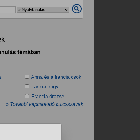
ek
tanulás témában
a
Anna és a francia csok
francia bugyi
k
Francia drazsé
» További kapcsolódó kulcsszavak
.
❯
❯❯