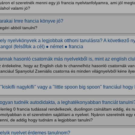
áron el szeretnék menni egy jó francia nyelvtanfolyamra, ami jól megta
lahol valami jó?
arakai Imre francia könyve jó?
egéri abból tanulni?
ely nyelvkönyvek a legjobbak otthoni tanulásra? A következő n
 angol (felsőfok a cél) ● német ● francia
annak hasonló csatornák más nyelvekből is, mint az english clu
z érdekelne, hogy az English club tv channelhöz hasonló csatornák va
anciául Spanyolul Zseniális csatorna és minden világnyelvből kéne ilye
 "kiskifli nagykifli" vagy a "little spoon big spoon" franciául hog
ogyan tudnék autodidakta, a leghatékonyabban franciát tanulni
lenleg 0 francia tudással rendelkezek, duolingon csináltam eddig, és 
molyabban is el szeretném sajátítani a nyelvet. Nyáron szeretnék egy 
enni, de addig hogy tudnám a legjobban tanulni?
elyik nyelvet érdemes tanulnom?