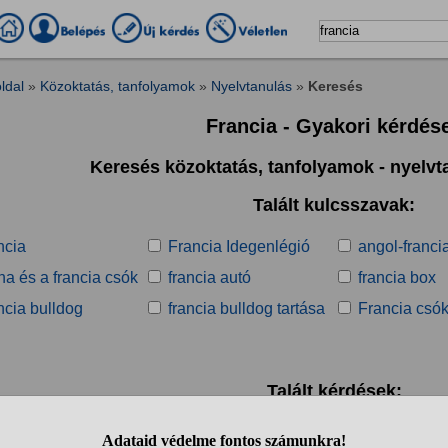
ldal
»
Közoktatás, tanfolyamok
»
Nyelvtanulás
»
Keresés
Francia - Gyakori kérdés
Keresés közoktatás, tanfolyamok - nyelv
Talált kulcsszavak:
ncia
Francia Idegenlégió
angol-franci
a és a francia csók
francia autó
francia box
ncia bulldog
francia bulldog tartása
Francia csó
Talált kérdések:
1
2
3
4
5
6
7
8
9
10
..