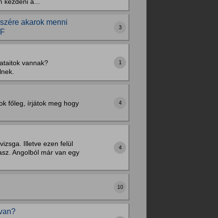
 kezdeni a...
részére akarok menni
3
2F
lataitok vannak?
1
lnek.
sok főleg, írjátok meg hogy
4
izsga. Illetve ezen felül
4
lasz. Angolból már van egy
10
 van?