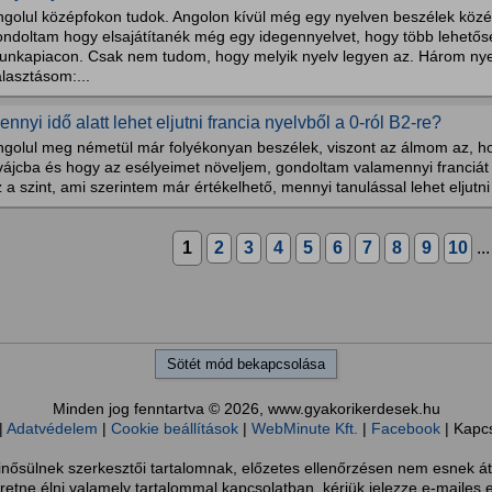
ngolul középfokon tudok. Angolon kívül még egy nyelven beszélek közé
ondoltam hogy elsajátítanék még egy idegennyelvet, hogy több lehető
unkapiacon. Csak nem tudom, hogy melyik nyelv legyen az. Három nyel
lasztásom:...
ennyi idő alatt lehet eljutni francia nyelvből a 0-ról B2-re?
ngolul meg németül már folyékonyan beszélek, viszont az álmom az, ho
vájcba és hogy az esélyeimet növeljem, gondoltam valamennyi franciá
 a szint, ami szerintem már értékelhető, mennyi tanulással lehet eljutni
1
2
3
4
5
6
7
8
9
10
..
Sötét mód bekapcsolása
Minden jog fenntartva © 2026, www.gyakorikerdesek.hu
|
Adatvédelem
|
Cookie beállítások
|
WebMinute Kft.
|
Facebook
| Kapc
sülnek szerkesztői tartalomnak, előzetes ellenőrzésen nem esnek át
retne élni valamely tartalommal kapcsolatban, kérjük jelezze e-mailes