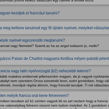
sulimban jövőre kellesz választani egy nyelvet a fentiek közül
ogyan kezdjek el franciául tanulni?
a meg kellene tanulnod egy fő újlatin nyelvet, melyiket választa
elyik nyelvet egyszerubb megtanulni?
ranciat vagy Nemetet? Szamit az ha az angol tudasom jo, melle?
 párzsi Palais de Chaillot magyarra fordítva milyen palotát jelen
rancia vagy latin nyelvvizsgát (b2) nehezebb letenni?
nkább matekos embernek jellemezném magam, de jó vagyok nyelvtanból
abályt nem szeretem.Orvos szeretnék lenni, ezért gondoltam, hogy vála
elvnek, mondjuk régóta álmom, hogy franciát tanuljak..Ti mit választa
lten melyik francia orat kene felvennem?
miben tanultam a2 b1 szinten vagyok kb es azt neztem hogy a francia n
ene valamelyikeg felvenni viszont nem tudom melyiket. Az 1 gondolom a