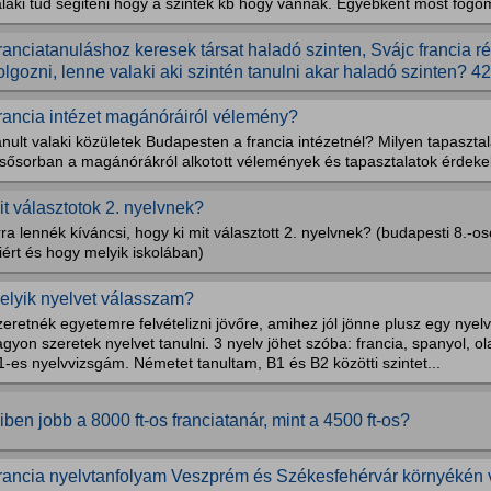
laki tud segiteni hogy a szintek kb hogy vannak. Egyebkent most fogom
ranciatanuláshoz keresek társat haladó szinten, Svájc francia 
olgozni, lenne valaki aki szintén tanulni akar haladó szinten? 4
rancia intézet magánóráiról vélemény?
nult valaki közületek Budapesten a francia intézetnél? Milyen tapaszta
lsősorban a magánórákról alkotott vélemények és tapasztalatok érdeke
it választotok 2. nyelvnek?
ra lennék kíváncsi, hogy ki mit választott 2. nyelvnek? (budapesti 8.-o
ért és hogy melyik iskolában)
elyik nyelvet válasszam?
eretnék egyetemre felvételizni jövőre, amihez jól jönne plusz egy nyelvv
gyon szeretek nyelvet tanulni. 3 nyelv jöhet szóba: francia, spanyol, o
-es nyelvvizsgám. Németet tanultam, B1 és B2 közötti szintet...
iben jobb a 8000 ft-os franciatanár, mint a 4500 ft-os?
rancia nyelvtanfolyam Veszprém és Székesfehérvár környékén