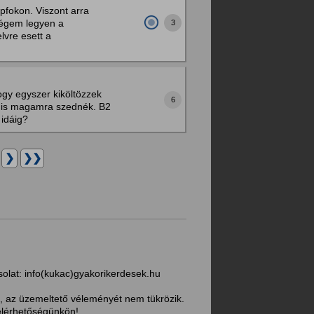
pfokon. Viszont arra
ségem legyen a
3
vre esett a
gy egyszer kiköltözzek
6
t is magamra szednék. B2
 idáig?
.
❯
❯❯
solat:
info(kukac)gyakorikerdesek.hu
, az üzemeltető véleményét nem tükrözik.
 elérhetőségünkön!