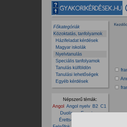
Kezdőo
Főkategóriák
Közoktatás, tanfolyamok
Házifeladat kérdések
Magyar iskolák
Nyelvtanulás
Speciális tanfolyamok
Tanulás külföldön
fra
Tanulási lehetőségek
Ann
Egyéb kérdések
fra
Népszerű témák:
Angol
Angol nyelv
B2
C1
Duolingo
Egyetem
Érettségi
Euroexam
Felsőfok
Fordítás
Francia