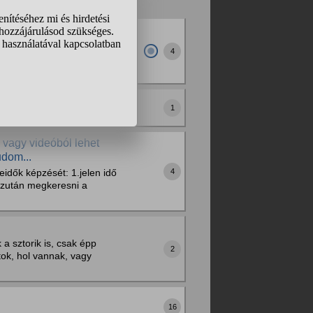
yenge középfokon lehetek,
4
bb. Németül iskolában
a a spanyol, 2...
l, becsülettel-, akkor a
1
 vagy videóból lehet
dom...
4
eidők képzését: 1.jelen idő
ő Ezután megkeresni a
a sztorik is, csak épp
2
tok, hol vannak, vagy
16