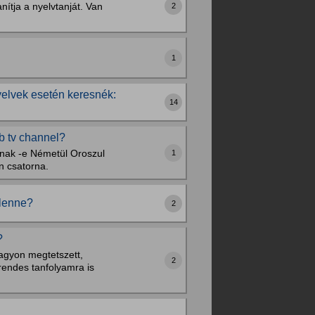
nítja a nyelvtanját. Van
2
1
yelvek esetén keresnék:
14
b tv channel?
nnak -e Németül Oroszul
1
n csatorna.
y lenne?
2
?
nagyon megtetszett,
2
rendes tanfolyamra is