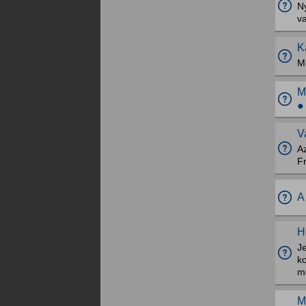
Ny
va
K
M
M
●
V
A
Fr
A
H
Je
ko
m
M