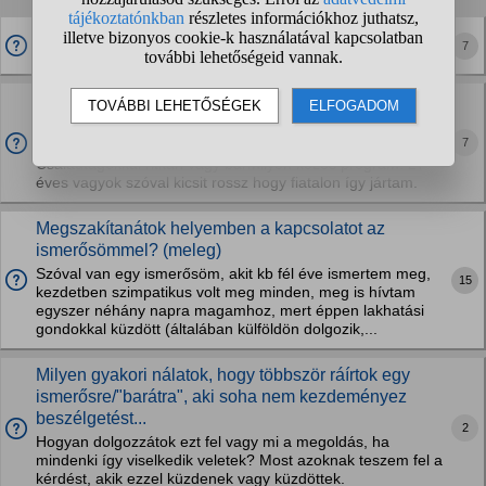
Kinek van biztonsági őr ismerőse, barátja?
7
Mennyire normális hogy egy barátom, ismerősöm
sincs és mindenhova egyedül megyek?
7
Párom sincs így csak egyedül tudok mennyi programokra.
Családtagokkal ritkán vagy bármilyen közös program. 27
éves vagyok szóval kicsit rossz hogy fiatalon így jártam.
Megszakítanátok helyemben a kapcsolatot az
ismerősömmel? (meleg)
Szóval van egy ismerősöm, akit kb fél éve ismertem meg,
15
kezdetben szimpatikus volt meg minden, meg is hívtam
egyszer néhány napra magamhoz, mert éppen lakhatási
gondokkal küzdött (általában külföldön dolgozik,...
Milyen gyakori nálatok, hogy többször ráírtok egy
ismerősre/"barátra", aki soha nem kezdeményez
beszélgetést...
2
Hogyan dolgozzátok ezt fel vagy mi a megoldás, ha
mindenki így viselkedik veletek? Most azoknak teszem fel a
kérdést, akik ezzel küzdenek vagy küzdöttek.