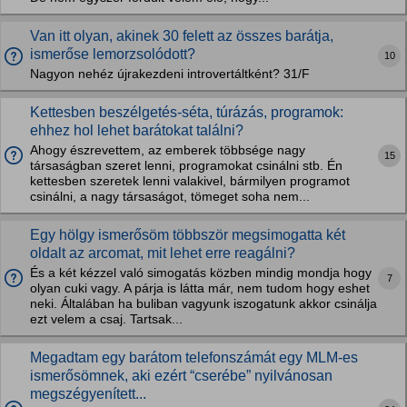
Van itt olyan, akinek 30 felett az összes barátja,
ismerőse lemorzsolódott?
10
Nagyon nehéz újrakezdeni introvertáltként? 31/F
Kettesben beszélgetés-séta, túrázás, programok:
ehhez hol lehet barátokat találni?
Ahogy észrevettem, az emberek többsége nagy
15
társaságban szeret lenni, programokat csinálni stb. Én
kettesben szeretek lenni valakivel, bármilyen programot
csinálni, a nagy társaságot, tömeget soha nem...
Egy hölgy ismerősöm többször megsimogatta két
oldalt az arcomat, mit lehet erre reagálni?
És a két kézzel való simogatás közben mindig mondja hogy
7
olyan cuki vagy. A párja is látta már, nem tudom hogy eshet
neki. Általában ha buliban vagyunk iszogatunk akkor csinálja
ezt velem a csaj. Tartsak...
Megadtam egy barátom telefonszámát egy MLM-es
ismerősömnek, aki ezért “cserébe” nyilvánosan
megszégyenített...