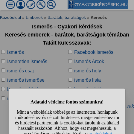
Kezdőoldal
»
Emberek
»
Barátok, barátságok
»
Keresés
Ismerős - Gyakori kérdések
Keresés emberek - barátok, barátságok témában
Talált kulcsszavak:
ismerős
Facebook ismerős
Ismeretlen ismerős
Ismerős Arcok
ismerős csaj
ismerős hely
ismerős ismerőse
ismerős lista
ismerős nélkül
ismerős törlés
ismerős törlése
közös ismerős
» További kapcsolódó kulcsszavak
Talált kérdések:
1
2
3
4
...
❯
❯❯