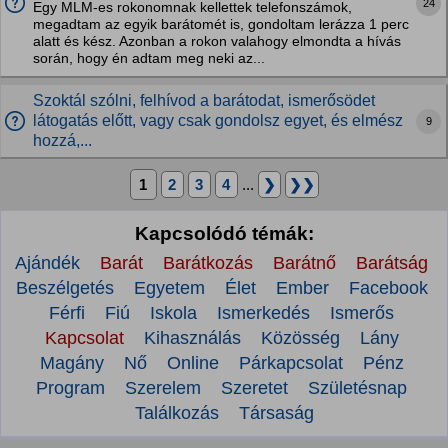
24
Egy MLM-es rokonomnak kellettek telefonszámok,
megadtam az egyik barátomét is, gondoltam lerázza 1 perc
alatt és kész. Azonban a rokon valahogy elmondta a hívás
során, hogy én adtam meg neki az...
Szoktál szólni, felhívod a barátodat, ismerősödet
látogatás előtt, vagy csak gondolsz egyet, és elmész
9
hozzá,...
1
2
3
4
...
❯
❯❯
Kapcsolódó témák:
Ajándék
Barát
Barátkozás
Barátnő
Barátság
Beszélgetés
Egyetem
Élet
Ember
Facebook
Férfi
Fiú
Iskola
Ismerkedés
Ismerős
Kapcsolat
Kihasználás
Közösség
Lány
Magány
Nő
Online
Párkapcsolat
Pénz
Program
Szerelem
Szeretet
Születésnap
Találkozás
Társaság