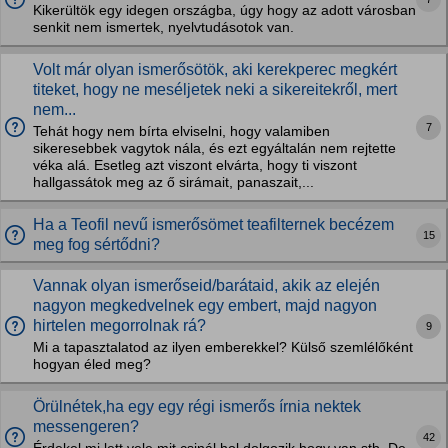
Kikerültök egy idegen országba, úgy hogy az adott városban
senkit nem ismertek, nyelvtudásotok van.
Volt már olyan ismerősötök, aki kerekperec megkért
titeket, hogy ne meséljetek neki a sikereitekről, mert
nem...
7
Tehát hogy nem bírta elviselni, hogy valamiben
sikeresebbek vagytok nála, és ezt egyáltalán nem rejtette
véka alá. Esetleg azt viszont elvárta, hogy ti viszont
hallgassátok meg az ő sirámait, panaszait,...
Ha a Teofil nevű ismerősömet teafilternek becézem
15
meg fog sértődni?
Vannak olyan ismerőseid/barátaid, akik az elején
nagyon megkedvelnek egy embert, majd nagyon
hirtelen megorrolnak rá?
9
Mi a tapasztalatod az ilyen emberekkel? Külső szemlélőként
hogyan éled meg?
Örülnétek,ha egy egy régi ismerős írnia nektek
messengeren?
42