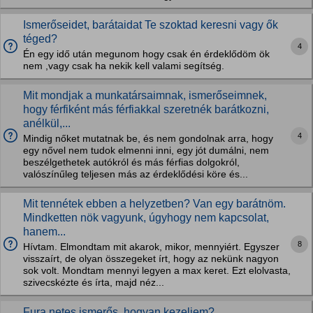
Ismerőseidet, barátaidat Te szoktad keresni vagy ők
téged?
4
Én egy idő után megunom hogy csak én érdeklődöm ök
nem ,vagy csak ha nekik kell valami segítség.
Mit mondjak a munkatársaimnak, ismerőseimnek,
hogy férfiként más férfiakkal szeretnék barátkozni,
anélkül,...
4
Mindig nőket mutatnak be, és nem gondolnak arra, hogy
egy nővel nem tudok elmenni inni, egy jót dumálni, nem
beszélgethetek autókról és más férfias dolgokról,
valószínűleg teljesen más az érdeklődési köre és...
Mit tennétek ebben a helyzetben? Van egy barátnöm.
Mindketten nök vagyunk, úgyhogy nem kapcsolat,
hanem...
8
Hívtam. Elmondtam mit akarok, mikor, mennyiért. Egyszer
visszaírt, de olyan összegeket írt, hogy az nekünk nagyon
sok volt. Mondtam mennyi legyen a max keret. Ezt elolvasta,
szivecskézte és írta, majd néz...
Fura netes ismerős, hogyan kezeljem?