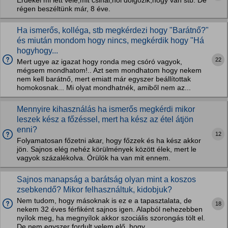
Érdekel mi lett vele,mit csinál,hol dolgozik,hogy van stb. De
régen beszéltünk már, 8 éve.
Ha ismerős, kolléga, stb megkérdezi hogy "Barátnő?"
és miután mondom hogy nincs, megkérdik hogy "Há
hogyhogy...
22
Mert ugye az igazat hogy ronda meg csóró vagyok,
mégsem mondhatom!.. Azt sem mondhatom hogy nekem
nem kell barátnő, mert emiatt már egyszer beállítottak
homokosnak... Mi olyat mondhatnék, amiből nem az...
Mennyire kihasználás ha ismerős megkérdi mikor
leszek kész a főzéssel, mert ha kész az étel átjön
enni?
12
Folyamatosan főzetni akar, hogy főzzek és ha kész akkor
jön. Sajnos elég nehéz körülmények között élek, mert le
vagyok százalékolva. Örülök ha van mit ennem.
Sajnos manapság a barátság olyan mint a koszos
zsebkendő? Mikor felhasználtuk, kidobjuk?
Nem tudom, hogy másoknak is ez e a tapasztalata, de
18
nekem 32 éves férfiként sajnos igen. Alapból nehezebben
nyílok meg, ha megnyílok akkor szociális szorongás tölt el.
De nem egyszer fordult velem elő, hogy...