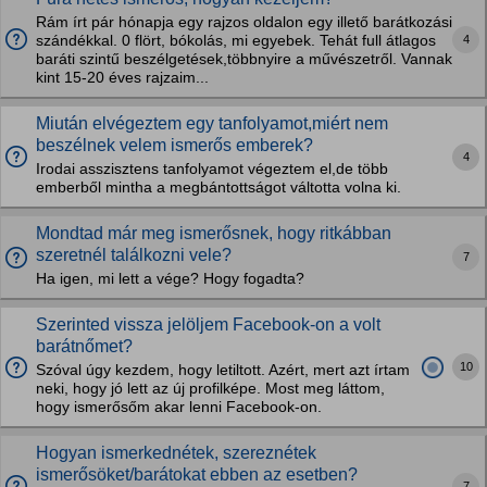
Rám írt pár hónapja egy rajzos oldalon egy illető barátkozási
4
szándékkal. 0 flört, bókolás, mi egyebek. Tehát full átlagos
baráti szintű beszélgetések,többnyire a művészetről. Vannak
kint 15-20 éves rajzaim...
Miután elvégeztem egy tanfolyamot,miért nem
beszélnek velem ismerős emberek?
4
Irodai asszisztens tanfolyamot végeztem el,de több
emberből mintha a megbántottságot váltotta volna ki.
Mondtad már meg ismerősnek, hogy ritkábban
szeretnél találkozni vele?
7
Ha igen, mi lett a vége? Hogy fogadta?
Szerinted vissza jelöljem Facebook-on a volt
barátnőmet?
10
Szóval úgy kezdem, hogy letiltott. Azért, mert azt írtam
neki, hogy jó lett az új profilképe. Most meg láttom,
hogy ismerősőm akar lenni Facebook-on.
Hogyan ismerkednétek, szereznétek
ismerősöket/barátokat ebben az esetben?
7