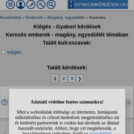
Kezdőoldal
»
Emberek
»
Magány, egyedüllét
»
Keresés
Kiégés - Gyakori kérdések
Keresés emberek - magány, egyedüllét témában
Talált kulcsszavak:
kiégés
Talált kérdések:
1
2
3
❯
Menthetetlen már a helyzet?
34 éves vagyok, teljes, totális kiégésben. Soha nem
5
panaszkodom, az elfojtás az én régi, jó barátom, de...
Mindig ezerrel tepertem, hogy elérjek valamit az életben.
Keményen és kiemelkedően dolgoztam,...
Teljesen magányos vagyok és kiégett, mit csináljak?
Természetesen munkám nincsen, egyetemre viszont járok,