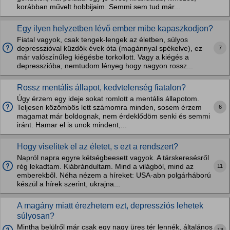
korábban művelt hobbijaim. Semmi sem tud már...
Egy ilyen helyzetben lévő ember mibe kapaszkodjon?
Fiatal vagyok, csak tengek-lengek az életben, súlyos
7
depresszióval küzdök évek óta (magánnyal spékelve), ez
már valószínűleg kiégésbe torkollott. Vagy a kiégés a
depresszióba, nemtudom lényeg hogy nagyon rossz...
Rossz mentális állapot, kedvtelenség fiatalon?
Úgy érzem egy ideje sokat romlott a mentális állapotom.
6
Teljesen közömbös lett számomra minden, sosem érzem
magamat már boldognak, nem érdeklődöm senki és semmi
iránt. Hamar el is unok mindent,...
Hogy viselitek el az életet, s ezt a rendszert?
Napról napra egyre kétségbeesett vagyok. A társkeresésről
11
rég lekadtam. Kiábrándultam. Mind a világból, mind az
emberekből. Néha nézem a híreket: USA-abn polgárháború
készül a hírek szerint, ukrajna...
A magány miatt érezhetem ezt, depressziós lehetek
súlyosan?
Mintha belülről már csak egy nagy üres tér lennék, általános
13