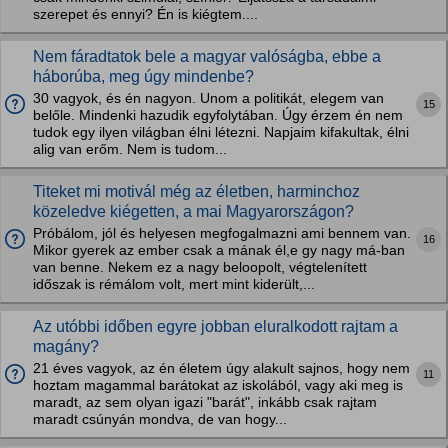
szerepet és ennyi? Én is kiégtem....
Nem fáradtatok bele a magyar valóságba, ebbe a
háborúba, meg úgy mindenbe?
30 vagyok, és én nagyon. Unom a politikát, elegem van
15
belőle. Mindenki hazudik egyfolytában. Úgy érzem én nem
tudok egy ilyen világban élni létezni. Napjaim kifakultak, élni
alig van erőm. Nem is tudom...
Titeket mi motivál még az életben, harminchoz
közeledve kiégetten, a mai Magyarországon?
Próbálom, jól és helyesen megfogalmazni ami bennem van.
16
Mikor gyerek az ember csak a mának él,e gy nagy má-ban
van benne. Nekem ez a nagy beloopolt, végtelenített
időszak is rémálom volt, mert mint kiderült,...
Az utóbbi időben egyre jobban eluralkodott rajtam a
magány?
21 éves vagyok, az én életem úgy alakult sajnos, hogy nem
11
hoztam magammal barátokat az iskolából, vagy aki meg is
maradt, az sem olyan igazi "barát", inkább csak rajtam
maradt csúnyán mondva, de van hogy...