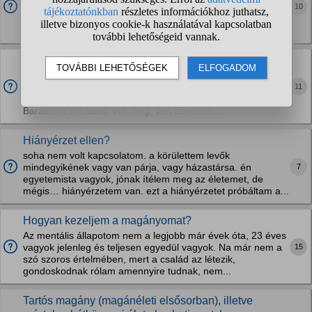
10
egy olyan szakra ami igazából rájöttem, hogy nem érdekel,
de már végzős vagyok. De levelezőn vagyok szóval semmit
nem jelent. Egyik éjszakám rosszabb, mint a másik.. F28
Fiatalon kiégtem? Mi a megoldás?
Nem tudom, mennyire lesz hosszú, megpróbálom aránylag
11
röviden. 24 éves fiú vagyok, és nagyon nem találom a
helyem a világban már évek óta, de igazából talán sosem.
Barátnőm sohasem volt még, van szexuális...
Hiányérzet ellen?
soha nem volt kapcsolatom. a körülettem levők
7
mindegyikének vagy van párja, vagy házastársa. én
egyetemista vagyok, jónak ítélem meg az életemet, de
mégis… hiányérzetem van. ezt a hiányérzetet próbáltam a...
Hogyan kezeljem a magányomat?
Az mentális állapotom nem a legjobb már évek óta, 23 éves
15
vagyok jelenleg és teljesen egyedül vagyok. Na már nem a
szó szoros értelmében, mert a család az létezik,
gondoskodnak rólam amennyire tudnak, nem...
Tartós magány (magánéleti elsősorban), illetve