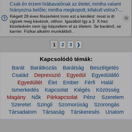
Csak én érzem hiábavalónak az életet, mintha valami
hiányozna belőle; mintha megkopott, kifakult volna?-...
Kiégett 28 éves fószerként írom ezt a kérdést: most is itt
11
cigizek meg kávézok, otthon. Igazából így a 3. X-hez
közeledvén nem így képzeltem el az életem. Se barátnő, se
karrier. Fizikai alkalmi munkákból...
1
2
3
❯
Kapcsolódó témák:
Barát
Barátkozás
Barátság
Beszélgetés
Család
Depresszió
Egyedül
Egyedülálló
Egyedüllét
Élet
Ember
Férfi
Halál
Ismerkedés
Kapcsolat
Kiégés
Közösség
Magány
Nők
Párkapcsolat
Pénz
Szerelem
Szeretet
Szingli
Szomorúság
Szorongás
Társadalom
Társaság
Társkeresés
Unalom