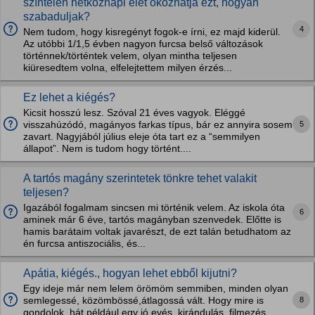
színtelen hétköznapi élet okozhatja ezt, hogyan
szabaduljak?
4
Nem tudom, hogy kisregényt fogok-e írni, ez majd kiderül.
Az utóbbi 1/1,5 évben nagyon furcsa belső változások
történnek/történtek velem, olyan mintha teljesen
kiüresedtem volna, elfelejtettem milyen érzés...
Ez lehet a kiégés?
Kicsit hosszú lesz. Szóval 21 éves vagyok. Eléggé
5
visszahúzódó, magányos farkas típus, bár ez annyira sosem
zavart. Nagyjából július eleje óta tart ez a “semmilyen
állapot”. Nem is tudom hogy történt....
A tartós magány szerintetek tönkre tehet valakit
teljesen?
Igazából fogalmam sincsen mi történik velem. Az iskola óta
6
aminek már 6 éve, tartós magányban szenvedek. Előtte is
hamis barátaim voltak javarészt, de ezt talán betudhatom az
én furcsa antiszociális, és...
Apátia, kiégés., hogyan lehet ebből kijutni?
Egy ideje már nem lelem örömöm semmiben, minden olyan
8
semlegessé, közömbössé,átlagossá vált. Hogy mire is
gondolok, hát például egy jó evés, kirándulás, filmezés,