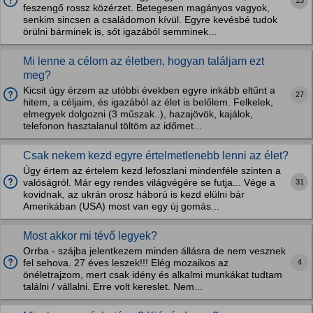
feszengő rossz közérzet. Betegesen magányos vagyok,
senkim sincsen a családomon kívül. Egyre kevésbé tudok
örülni bárminek is, sőt igazából semminek...
Mi lenne a célom az életben, hogyan találjam ezt
meg?
Kicsit úgy érzem az utóbbi években egyre inkább eltűnt a
27
hitem, a céljaim, és igazából az élet is belőlem. Felkelek,
elmegyek dolgozni (3 műszak..), hazajövök, kajálok,
telefonon hasztalanul töltöm az időmet...
Csak nekem kezd egyre értelmetlenebb lenni az élet?
Úgy értem az értelem kezd lefoszlani mindenféle szinten a
31
valóságról. Már egy rendes világvégére se futja... Vége a
kovidnak, az ukrán orosz háború is kezd elülni bár
Amerikában (USA) most van egy új gomás...
Most akkor mi tévő legyek?
Orrba - szájba jelentkezem minden állásra de nem vesznek
4
fel sehova. 27 éves leszek!!! Elég mozaikos az
önéletrajzom, mert csak idény és alkalmi munkákat tudtam
találni / vállalni. Erre volt kereslet. Nem...