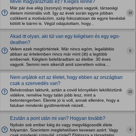
Mivel magyarázható ez? Kiégés lenne?
Már pár éve elég (iszonyú) magányos vagyok, társasági
10
életem minimális volt. Így az évek során egyre jobban
csökkent a motivációm, szép fokozatosan de egyre kevésbé
kötött le bármi is. Végül odajutottam, hogy...
Akad itt olyan, aki túl van egy kiégésen és egy ego-
deathen?
Velem ezek megtörténtek. Már nincs egóm, legalábbis
5
abban az értelemben nincs már mint (itt) a legtöbb
embernek. Kiégtem belefáradtam az életbe. 30 éves
vagyok. Semmi nem sikerült amit szerettem volna....
Nem unjátok ezt az életet, hogy ebben az országban
csak a szenvedés van?
Belvárosban laktunk, aztán a covid környékén leköltöztünk
22
vidékre, remélve hogy talán jobb lesz, mint a
betontengerben. Eleinte jó is volt, annak ellenére, hogy a
faluban mindenki gyüttmentnek nézett...
Ezután a pont után mi van? Hogyan tovább?
Nyilván sok ember kiég és vagy megvilágosodik élete
4
folyamán. Szerintem meglehetősen kevesen azért. Vagy
csak mindenki szimulál, színlel? Eljátssza a társadalmi