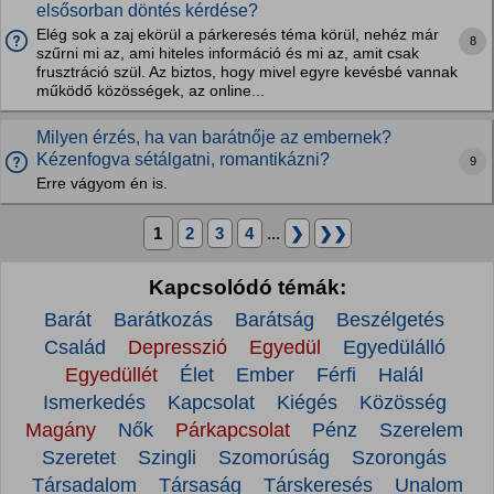
elsősorban döntés kérdése?
Elég sok a zaj ekörül a párkeresés téma körül, nehéz már
8
szűrni mi az, ami hiteles információ és mi az, amit csak
frusztráció szül. Az biztos, hogy mivel egyre kevésbé vannak
működő közösségek, az online...
Milyen érzés, ha van barátnője az embernek?
Kézenfogva sétálgatni, romantikázni?
9
Erre vágyom én is.
1
2
3
4
...
❯
❯❯
Kapcsolódó témák:
Barát
Barátkozás
Barátság
Beszélgetés
Család
Depresszió
Egyedül
Egyedülálló
Egyedüllét
Élet
Ember
Férfi
Halál
Ismerkedés
Kapcsolat
Kiégés
Közösség
Magány
Nők
Párkapcsolat
Pénz
Szerelem
Szeretet
Szingli
Szomorúság
Szorongás
Társadalom
Társaság
Társkeresés
Unalom