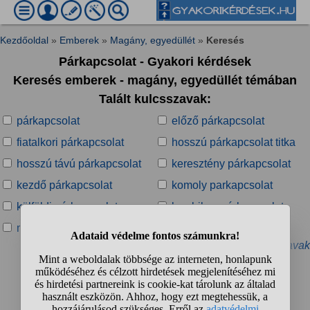
Kezdőoldal
»
Emberek
»
Magány, egyedüllét
»
Keresés
Párkapcsolat - Gyakori kérdések
Keresés emberek - magány, egyedüllét témában
Talált kulcsszavak:
párkapcsolat
előző párkapcsolat
fiatalkori párkapcsolat
hosszú párkapcsolat titka
hosszú távú párkapcsolat
keresztény párkapcsolat
kezdő párkapcsolat
komoly parkapcsolat
külföldi párkapcsolat
leszbikus párkapcsolat
mérgező párkapcsolat
normális párkapcsolat
» További kapcsolódó kulcsszavak
Talált kérdések:
1
2
3
4
...
❯
❯❯