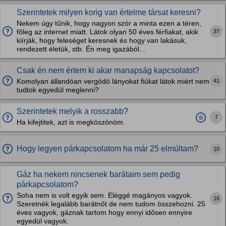
Szerintetek milyen korig van értelme társat keresni?
Nekem úgy tűnik, hogy nagyon szór a minta ezen a téren,
37
főleg az internet miatt. Látok olyan 50 éves férfiakat, akik
kiírják, hogy feleséget keresnek és hogy van lakásuk,
rendezett életük, stb. Én meg igazából...
Csak én nem értem ki akar manapság kapcsolatot?
41
Komolyan állandóan vergödö lányokat fiúkat látok miért nem
tudtok egyedül meglenni?
Szerintetek melyik a rosszabb?
7
Ha kifejtitek, azt is megköszönöm.
Hogy legyen párkapcsolatom ha már 25 elmúltam?
10
Gáz ha nekem nincsenek barátaim sem pedig
párkapcsolatom?
Soha nem is volt egyik sem. Eléggé magányos vagyok.
16
Szeretnék legalább barátnőt de nem tudom összehozni. 25
éves vagyok, gáznak tartom hogy ennyi idősen ennyire
egyedül vagyok.