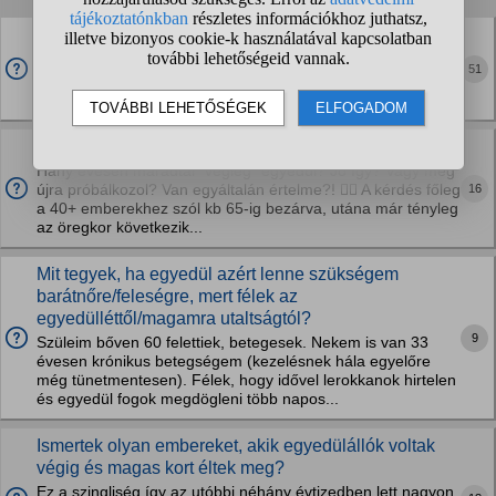
Hány éves korig érdemes próbálkozni barátnő
találással? Most vagyok 32 és még nem volt.
51
Most már érdemes lenne elengedni és megbékélni a
helyzettel?
Mikor maradtál végleg egyedül az életben?
Hány évesen maradtál "végleg" egyedül? Jó így? Vagy még
16
újra próbálkozol? Van egyáltalán értelme?! 🤷‍♀️ A kérdés főleg
a 40+ emberekhez szól kb 65-ig bezárva, utána már tényleg
az öregkor következik...
Mit tegyek, ha egyedül azért lenne szükségem
barátnőre/feleségre, mert félek az
egyedülléttől/magamra utaltságtól?
9
Szüleim bőven 60 felettiek, betegesek. Nekem is van 33
évesen krónikus betegségem (kezelésnek hála egyelőre
még tünetmentesen). Félek, hogy idővel lerokkanok hirtelen
és egyedül fogok megdögleni több napos...
Ismertek olyan embereket, akik egyedülállók voltak
végig és magas kort éltek meg?
Ez a szingliség így az utóbbi néhány évtizedben lett nagyon