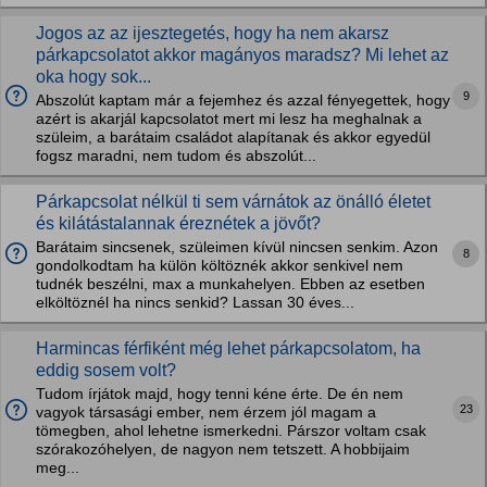
Jogos az az ijesztegetés, hogy ha nem akarsz
párkapcsolatot akkor magányos maradsz? Mi lehet az
oka hogy sok...
9
Abszolút kaptam már a fejemhez és azzal fényegettek, hogy
azért is akarjál kapcsolatot mert mi lesz ha meghalnak a
szüleim, a barátaim családot alapítanak és akkor egyedül
fogsz maradni, nem tudom és abszolút...
Párkapcsolat nélkül ti sem várnátok az önálló életet
és kilátástalannak éreznétek a jövőt?
Barátaim sincsenek, szüleimen kívül nincsen senkim. Azon
8
gondolkodtam ha külön költöznék akkor senkivel nem
tudnék beszélni, max a munkahelyen. Ebben az esetben
elköltöznél ha nincs senkid? Lassan 30 éves...
Harmincas férfiként még lehet párkapcsolatom, ha
eddig sosem volt?
Tudom írjátok majd, hogy tenni kéne érte. De én nem
23
vagyok társasági ember, nem érzem jól magam a
tömegben, ahol lehetne ismerkedni. Párszor voltam csak
szórakozóhelyen, de nagyon nem tetszett. A hobbijaim
meg...