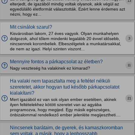
13
elterjedt, de igazából mindig voltak olyanok, akik végül az
egyedülálló életformát választották. Ezért lenne érdemes azt
nézni, hogy ez...
Mit csinálok szarul?
Kisvárosban lakom, 27 éves vagyok. Olyan munkahelyen
3
dolgozok, ahol tőlem mindenki legalább 20 évvel idősebb,
nincsennek korombeliek. Elbeszélgetek a munkatársakkal,
de nem az igazi. Helyi szinten viszont...
Mennyire fontos a párkapcsolat az életben?
11
Nagy veszteség ha valakinek ez kimarad?
Ha valaki nem tapasztalta meg a feltétel nélküli
szeretetet, akkor hogyan tud később párkapcsolatot
kialakítani?
21
Mert igazából ez van sok olyan ember esetében, akinek
ilyen feltételekhez kötött szeretet van az agyába
programozva, hogy megijed. Egy másik egészséges,
önbizalommal rendelkező ember jelenléte megijesztheti....
Nincsenek barátaim, de gyerek, és kamaszkoromban
sem voltak, a másik, hogy a leghosszabb