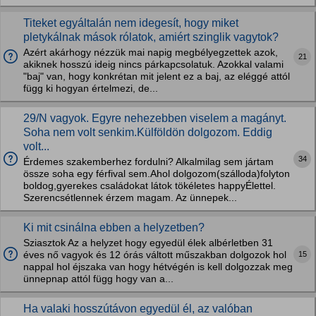
Titeket egyáltalán nem idegesít, hogy miket
pletykálnak mások rólatok, amiért szinglik vagytok?
Azért akárhogy nézzük mai napig megbélyegzettek azok,
21
akiknek hosszú ideig nincs párkapcsolatuk. Azokkal valami
"baj" van, hogy konkrétan mit jelent ez a baj, az eléggé attól
függ ki hogyan értelmezi, de...
29/N vagyok. Egyre nehezebben viselem a magányt.
Soha nem volt senkim.Külföldön dolgozom. Eddig
volt...
34
Érdemes szakemberhez fordulni? Alkalmilag sem jártam
össze soha egy férfival sem.Ahol dolgozom(szálloda)folyton
boldog,gyerekes családokat látok tökéletes happyÉlettel.
Szerencsétlennek érzem magam. Az ünnepek...
Ki mit csinálna ebben a helyzetben?
Sziasztok Az a helyzet hogy egyedül élek albérletben 31
15
éves nő vagyok és 12 órás váltott műszakban dolgozok hol
nappal hol éjszaka van hogy hétvégén is kell dolgozzak meg
ünnepnap attól függ hogy van a...
Ha valaki hosszútávon egyedül él, az valóban