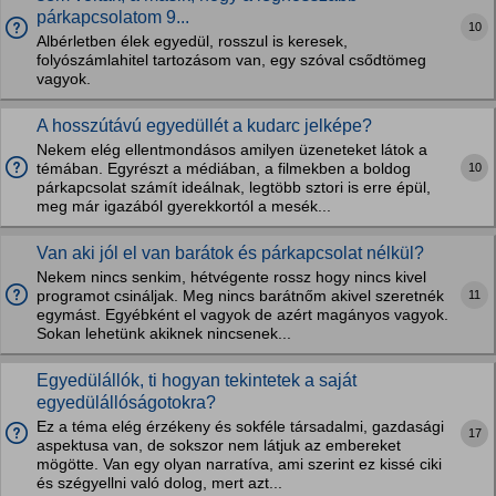
párkapcsolatom 9...
10
Albérletben élek egyedül, rosszul is keresek,
folyószámlahitel tartozásom van, egy szóval csődtömeg
vagyok.
A hosszútávú egyedüllét a kudarc jelképe?
Nekem elég ellentmondásos amilyen üzeneteket látok a
10
témában. Egyrészt a médiában, a filmekben a boldog
párkapcsolat számít ideálnak, legtöbb sztori is erre épül,
meg már igazából gyerekkortól a mesék...
Van aki jól el van barátok és párkapcsolat nélkül?
Nekem nincs senkim, hétvégente rossz hogy nincs kivel
11
programot csináljak. Meg nincs barátnőm akivel szeretnék
egymást. Egyébként el vagyok de azért magányos vagyok.
Sokan lehetünk akiknek nincsenek...
Egyedülállók, ti hogyan tekintetek a saját
egyedülállóságotokra?
Ez a téma elég érzékeny és sokféle társadalmi, gazdasági
17
aspektusa van, de sokszor nem látjuk az embereket
mögötte. Van egy olyan narratíva, ami szerint ez kissé ciki
és szégyellni való dolog, mert azt...