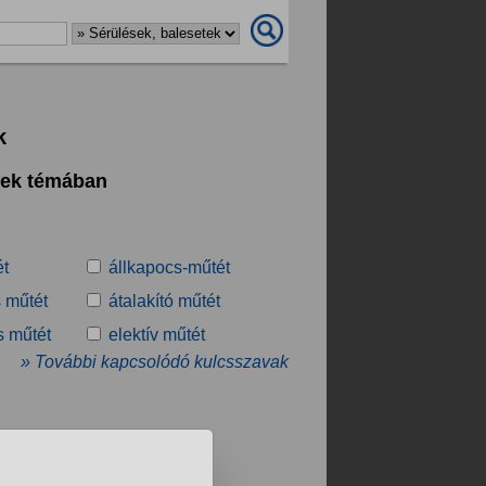
k
tek témában
ét
állkapocs-műtét
 műtét
átalakító műtét
s műtét
elektív műtét
» További kapcsolódó kulcsszavak
.
❯
❯❯