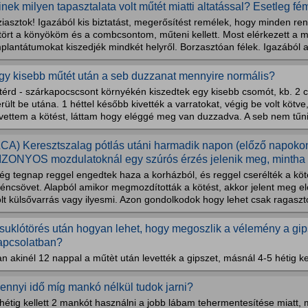
inek milyen tapasztalata volt műtét miatti altatással? Esetleg fém
iasztok! Igazából kis biztatást, megerősítést remélek, hogy minden ren
tört a könyököm és a combcsontom, műteni kellett. Most elérkezett a m
plantátumokat kiszedjék mindkét helyről. Borzasztóan félek. Igazából a
gy kisebb műtét után a seb duzzanat mennyire normális?
térd - szárkapocscsont környékén kiszedtek egy kisebb csomót, kb. 2 ce
rült be utána. 1 héttel később kivették a varratokat, végig be volt kötv
vettem a kötést, láttam hogy eléggé meg van duzzadva. A seb nem tűni
LCA) Keresztszalag pótlás utáni harmadik napon (előző napokon i
IZONYOS mozdulatoknál egy szúrós érzés jelenik meg, mintha 
g tegnap reggel engedtek haza a korházból, és reggel cserélték a köté
éncsövet. Alapból amikor megmozdították a kötést, akkor jelent meg elő
lt külsővarrás vagy ilyesmi. Azon gondolkodok hogy lehet csak ragasztó
suklótörés után hogyan lehet, hogy megoszlik a vélemény a gip
apcsolatban?
n akinél 12 nappal a műtèt után levették a gipszet, másnál 4-5 hétig kell
ennyi idő míg mankó nélkül tudok jarni?
hétig kellett 2 mankót használni a jobb lábam tehermentesítése miatt, 