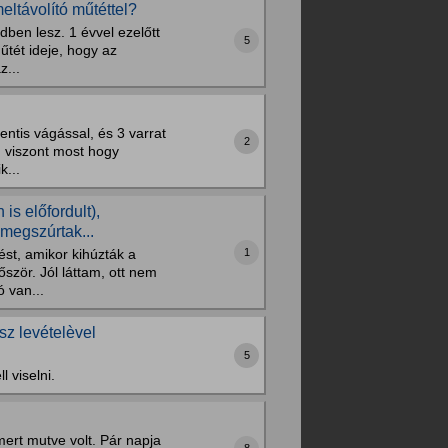
eltávolító műtéttel?
dben lesz. 1 évvel ezelőtt
5
űtét ideje, hogy az
z...
ntis vágással, és 3 varrat
2
e, viszont most hogy
k...
s előfordult),
megszúrtak...
1
st, amikor kihúzták a
ször. Jól láttam, ott nem
 van...
sz levételèvel
5
 viselni.
mert mutve volt. Pár napja
8