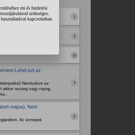
1
állítani?
3
történik ha én nem
12
sérvem Lehet ezt az
3
y kiterjedésű Nemtudom ez
t akkor recseg vagy ropog
na...
rculum majus). Nem
2
egijedtem. Az ünnepek