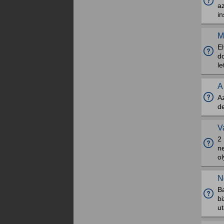
az
in
M
El
do
le
A
Az
d
V
2 
ne
ol
N
Ba
bi
u