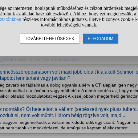
nhüvely gyulladás esetén a műtét után teljes javulás várható?
yéb módja nincs a felépülésnek? (Lézer, stb.?)
ificamodott térdet műtét nélkül 100%-osra vissza lehet valahogy 
alami mozgással vagy tornával megerősíteni?
állprotézis műtét esetében szükség van hólyagkatéterre?És mi 
gyezem bele?mi ennek a kockázata?
erincösszeroppanásom volt majd jobb oldalt kialakult Schmorl 
llapotot fenntartani vagy javítani?
lég zavaró és fájdalmas a dolog ugyanis a sérv a CT alapján igen nag
osszabbodhat e a jövőben vagy műthető e A másik kérdés az, hogy miér
mikor oldalsó mozdulatokat végzek A kissé jobban megterhelő gerinctor
z normális? Öt hete eltört a vállam (sebészeti nyak plusz tube
ozdult el, nem volt műtét. Három hétig rögzíve volt, majd...
e nagyon megemelkedik a vállam és kidudorodik egy csont. Nagyon m
latt nem tudok kit megkérdezni, de amúgy se kaptam tájékoztatást.