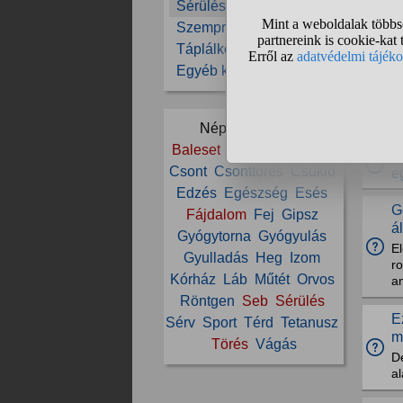
Sérülések, balesetek
Szemproblémák
I
Táplálkozás
Eg
Egyéb kérdések
K
V
Népszerű témák:
Baleset
Boka
Bokatörés
V
Csont
Csonttörés
Csukló
e
Edzés
Egészség
Esés
G
Fájdalom
Fej
Gipsz
á
Gyógytorna
Gyógyulás
E
Gyulladás
Heg
Izom
r
Kórház
Láb
Műtét
Orvos
a
Röntgen
Seb
Sérülés
E
Sérv
Sport
Térd
Tetanusz
m
Törés
Vágás
D
a