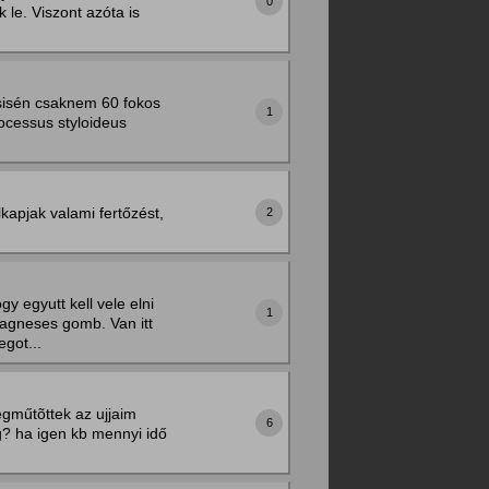
0
 le. Viszont azóta is
ysisén csaknem 60 fokos
1
processus styloideus
kapjak valami fertőzést,
2
y egyutt kell vele elni
1
 magneses gomb. Van itt
egot...
egműtõttek az ujjaim
6
g? ha igen kb mennyi idő