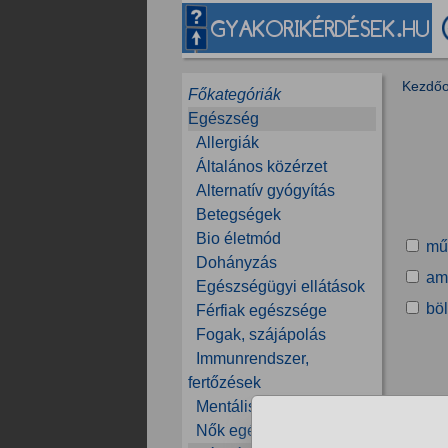
Kezdőo
Főkategóriák
Egészség
Allergiák
Általános közérzet
Alternatív gyógyítás
Betegségek
Bio életmód
mű
Dohányzás
am
Egészségügyi ellátások
bö
Férfiak egészsége
Fogak, szájápolás
Immunrendszer,
fertőzések
Mentális egészség
Nők egészsége