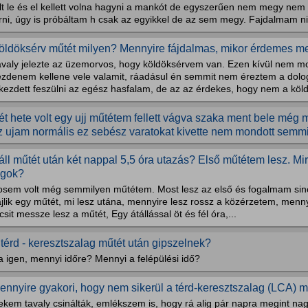
elt le és el kellett volna hagyni a mankót de egyszerűen nem megy nem
rni, úgy is próbáltam h csak az egyikkel de az sem megy. Fajdalmam nin
öldöksérv műtét milyen? Mennyire fájdalmas, mikor érdemes m
avaly jelezte az üzemorvos, hogy köldöksérvem van. Ezen kívül nem m
ezdenem kellene vele valamit, ráadásul én semmit nem éreztem a dolo
lkezdett feszülni az egész hasfalam, de az az érdekes, hogy nem a köl
ét hete volt egy ujj műtétem fellett vágva szaka ment bele mé
z ujam normális ez sebész varatokat kivette nem mondott semmit
áll műtét után két nappal 5,5 óra utazás? Első műtétem lesz. Mi
ogok?
osem volt még semmilyen műtétem. Most lesz az első és fogalmam sin
jlik egy műtét, mi lesz utána, mennyire lesz rossz a közérzetem, menn
csit messze lesz a műtét, Egy átállással öt és fél óra,...
 térd - keresztszalag műtét után gipszelnek?
 igen, mennyi időre? Mennyi a felépülési idő?
ennyire gyakori, hogy nem sikerül a térd-keresztszalag (LCA) m
kem tavaly csinálták, emlékszem is, hogy rá alig pár napra megint nag