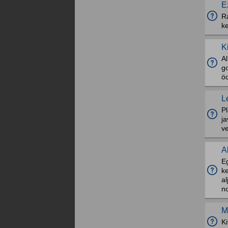
E
Ra
ke
K
Al
go
ö
L
Pl
ja
ve
A
E
ke
a
n
M
Ki