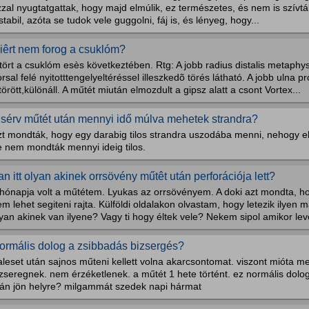
zal nyugtatgattak, hogy majd elmúlik, ez természetes, és nem is szívták
stabil, azóta se tudok vele guggolni, fáj is, és lényeg, hogy...
iêrt nem forog a csuklóm?
tört a csuklóm esès következtében. Rtg: A jobb radius distalis metaph
rsal felé nyitotttengelyeltéréssel illeszkedõ törés látható. A jobb ulna 
törött,különáll. A műtét miután elmozdult a gipsz alatt a csont Vortex...
 sérv műtét után mennyi idő múlva mehetek strandra?
t mondták, hogy egy darabig tilos strandra uszodába menni, nehogy el
e nem mondták mennyi ideig tilos.
an itt olyan akinek orrsövény műtêt után perforációja lett?
hónapja volt a műtétem. Lyukas az orrsövényem. A doki azt mondta, hog
m lehet segiteni rajta. Külföldi oldalakon olvastam, hogy letezik ilyen
yan akinek van ilyene? Vagy ti hogy éltek vele? Nekem sipol amikor lev
ormális dolog a zsibbadás bizsergés?
leset után sajnos műteni kellett volna akarcsontomat. viszont mióta m
zseregnek. nem érzéketlenek. a műtét 1 hete történt. ez normális dolo
tán jön helyre? milgammát szedek napi hármat