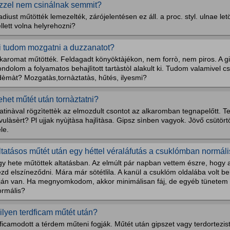
zzel nem csinálnak semmit?
diust műtötték lemezelték, zárójelentésen ez áll. a proc. styl. ulnae letö
llett volna helyrehozni?
i tudom mozgatni a duzzanatot?
karomat műtötték. Feldagadt könyöktàjékon, nem forrò, nem piros. A gips
ndolom a folyamatos behajlìtott tartàstòl alakult ki. Tudom valamivel c
dèmàt? Mozgatàs,tornàztatàs, hűtés, ilyesmi?
ehet műtét után tornàztatni?
atinàval rögzìtettèk az elmozdult csontot az alkaromban tegnapelőtt. 
vulàsèrt? Pl ujjak nyùjtàsa hajlìtàsa. Gipsz sìnben vagyok. Jövő csütör
le.
ltatásos műtét után egy héttel véraláfutás a csuklómban normál
gy hete műtöttek altatásban. Az elmúlt pár napban vettem észre, hogy
zd elszíneződni. Mára már sötétlila. A kanül a csuklóm oldalába volt be
lján van. Ha megnyomkodom, akkor minimálisan fáj, de egyéb tünetem n
ormális?
ilyen terdficam műtét után?
ficamodott a térdem műteni fogják. Műtét után gipszet vagy terdortezi