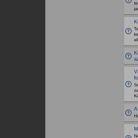
t
ja
K
T
k
e
K
a
V
f
S
za
Ki
A
Ha
M
Ne