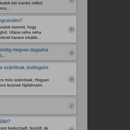
 tudok két mankó nélkül
cs,...
egcsinálni?
ondott semmit, hogy
5
gból. Utána néha néha
döknél hanem inkább...
g mindig megvan dagadva
3
...
re számítsak, boldogulni
3
cs mire számítsak. Hogyan
yire lesznek fájdalmaim.
7
űtét?
yon beduzzadt, feszült, de