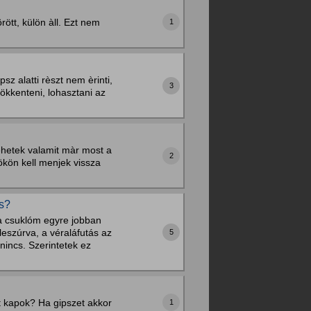
rött, külön àll. Ezt nem
1
z alatti rèszt nem èrinti,
3
sökkenteni, lohasztani az
Tehetek valamit màr most a
2
tökön kell menjek vissza
is?
 a csuklóm egyre jobban
leszúrva, a véraláfutás az
5
incs. Szerintetek ez
st kapok? Ha gipszet akkor
1