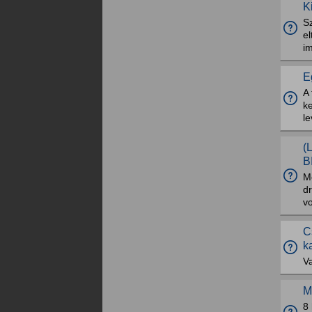
K
Sz
el
im
E
A 
ke
le
(
B
Mé
dr
vo
C
k
Va
M
8 