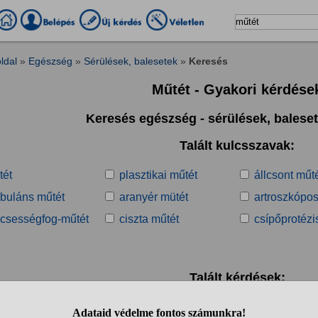
ldal
»
Egészség
»
Sérülések, balesetek
»
Keresés
Műtét - Gyakori kérdése
Keresés egészség - sérülések, balese
Talált kulcsszavak:
tét
plasztikai műtét
állcsont műt
buláns műtét
aranyér mütét
artroszkópos
lcsességfog-műtét
ciszta műtét
csípőprotézi
Talált kérdések:
1
2
3
4
5
6
7
8
9
10
..