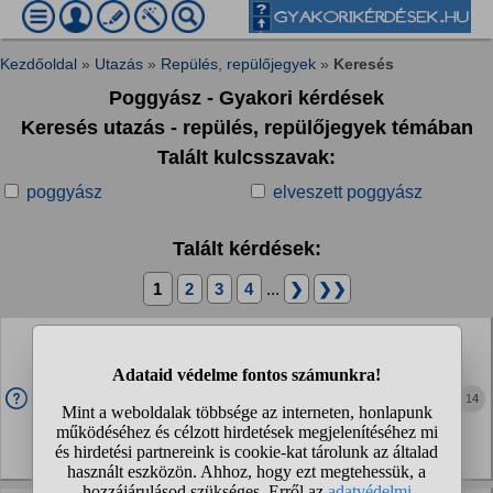
Kezdőoldal
»
Utazás
»
Repülés, repülőjegyek
»
Keresés
Poggyász - Gyakori kérdések
Keresés utazás - repülés, repülőjegyek témában
Talált kulcsszavak:
poggyász
elveszett poggyász
Talált kérdések:
1
2
3
4
...
❯
❯❯
Tortent mar olyan veletek, hogy repuleskor a
feladando poggyaszban felejtettetek egy elektronikai
eszkozt?...
14
repulni keszulok, es a borondben felejtettem egy vapet. mar
nincs nagyon esely arra, hogy visszaszerezzem, mivel a
borond mar le van adva. ha hasonlo tortent barkivel, mi
tortent? elkoboztak-e, vagy eszre sem vettek?