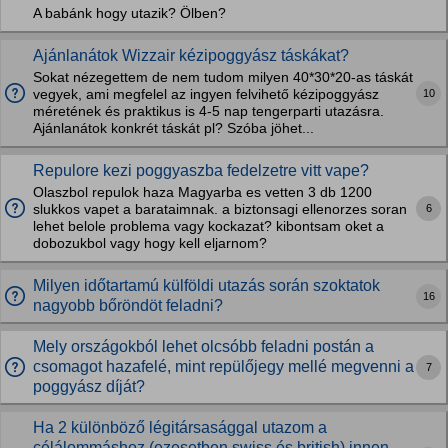
A babánk hogy utazik? Ölben?
Ajánlanátok Wizzair kézipoggyász táskákat?
Sokat nézegettem de nem tudom milyen 40*30*20-as táskát
10
vegyek, ami megfelel az ingyen felvihető kézipoggyász
méretének és praktikus is 4-5 nap tengerparti utazásra.
Ajánlanátok konkrét táskát pl? Szóba jöhet...
Repulore kezi poggyaszba fedelzetre vitt vape?
Olaszbol repulok haza Magyarba es vetten 3 db 1200
6
slukkos vapet a barataimnak. a biztonsagi ellenorzes soran
lehet belole problema vagy kockazat? kibontsam oket a
dobozukbol vagy hogy kell eljarnom?
Milyen időtartamú külföldi utazás során szoktatok
16
nagyobb bőröndöt feladni?
Mely országokból lehet olcsóbb feladni postán a
csomagot hazafelé, mint repülőjegy mellé megvenni a
7
poggyász díját?
Ha 2 különböző légitársasággal utazom a
célálommáshoz (ezesetben swiss és british) innen