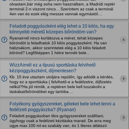
olvastam,bár még soha nem használtam, a Madridi reptér
terminál 2-n viszont nincs....Szerintem az csak a terminál
4en van és ezek elég messze vannak egymástól....
Feladott poggyászként elég lehet a 10 kilós, ha egy
könnyebb méretű közepes bőröndöm van?
Ryanairnél nincs korlátozva a méret, tehát közepes
4
bőröndöt is feladhatok 10 kilós poggyászként. Ha van
hátizsákom, akkor szerintetek elég a 10 kilós feladott
bőrönd? Legfőképpen 1 hétre tennék bele...
WizzAirnél ez a típusú sporttáska felvihető
kézipoggyászként, díjmentesen?
Kb. 10 éve utaztam utoljára repülőn, így adódik a kérdés,
4
hogy ez a sporttáska ( felvihető-e a fedélzetre, díjfizetés
nélkül?Ha jól rémlik, a reptéren bele kell tuszakolni a
táskákat/bőröndöket egy tartóba....
Folyékony gyógyszereket, géleket bele lehet tenni a
fedélzeti poggyászba? (Ryanair)
Feladott poggyászban tilos gyógyszereket szállítani,
3
úgyhogy csak a fedélzeti kézitáska marad. De arra meg
ugye max 100 ml-es szabály van, és 1 literes átlátszó