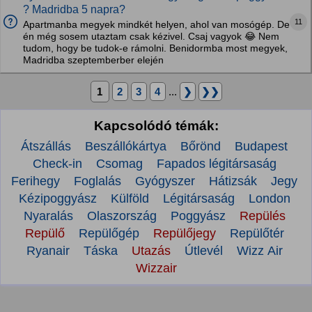
? Madridba 5 napra?
11
Apartmanba megyek mindkét helyen, ahol van mosógép. De
én még sosem utaztam csak kézivel. Csaj vagyok 😂 Nem
tudom, hogy be tudok-e rámolni. Benidormba most megyek,
Madridba szeptemberber elején
1
2
3
4
...
❯
❯❯
Kapcsolódó témák:
Átszállás
Beszállókártya
Bőrönd
Budapest
Check-in
Csomag
Fapados légitársaság
Ferihegy
Foglalás
Gyógyszer
Hátizsák
Jegy
Kézipoggyász
Külföld
Légitársaság
London
Nyaralás
Olaszország
Poggyász
Repülés
Repülő
Repülőgép
Repülőjegy
Repülőtér
Ryanair
Táska
Utazás
Útlevél
Wizz Air
Wizzair