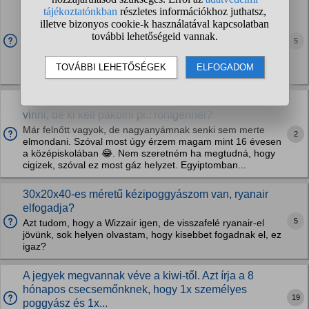
Bárkit is érdekel a reptéren, ha nem viszek végül
annyi bőröndöt, mint amit kifizettem?
Gondolom hülye kérdés és senkit se érdekel, én is hülye
5
vagyok. Priorityt fizettem, de rájöttem, hogy kényelmesebb
lenne venni egy feladandót, de akkor már a kisbőröndöt
nem visszük, csak a nagyot.
Repülőre kézipoggyászban lehet eldobható vapet
vinni, de ki kell pakolni pl.: röntgennél?
Már felnőtt vagyok, de nagyanyámnak senki sem merte
2
elmondani. Szóval most úgy érzem magam mint 16 évesen
a középiskolában 😂. Nem szeretném ha megtudná, hogy
cigizek, szóval ez most gáz helyzet. Egyiptomban...
30x20x40-es méretű kézipoggyászom van, ryanair
elfogadja?
5
Azt tudom, hogy a Wizzair igen, de visszafelé ryanair-el
jövünk, sok helyen olvastam, hogy kisebbet fogadnak el, ez
igaz?
A jegyek megvannak véve a kiwi-től. Azt írja a 8
hónapos csecsemőnknek, hogy 1x személyes
19
poggyász és 1x...