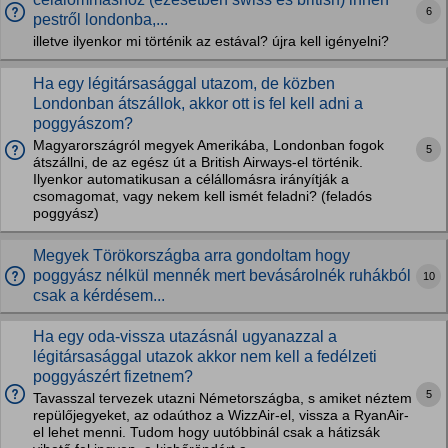
6
pestről londonba,...
illetve ilyenkor mi történik az estával? újra kell igényelni?
Ha egy légitársasággal utazom, de közben
Londonban átszállok, akkor ott is fel kell adni a
poggyászom?
Magyarországról megyek Amerikába, Londonban fogok
5
átszállni, de az egész út a British Airways-el történik.
Ilyenkor automatikusan a célállomásra irányítják a
csomagomat, vagy nekem kell ismét feladni? (feladós
poggyász)
Megyek Törökországba arra gondoltam hogy
poggyász nélkül mennék mert bevásárolnék ruhákból
10
csak a kérdésem...
Ha egy oda-vissza utazásnál ugyanazzal a
légitársasággal utazok akkor nem kell a fedélzeti
poggyászért fizetnem?
5
Tavasszal tervezek utazni Németországba, s amiket néztem
repülőjegyeket, az odaúthoz a WizzAir-el, vissza a RyanAir-
el lehet menni. Tudom hogy uutóbbinál csak a hátizsák