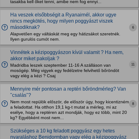
tasakba kell őket tenni, amibe nem fog ennyi...
Ha veszek elsőbbségit a Ryanairnél, akkor ugye
nincs megkötés, hogy milyen poggyászt viszek
másodiknak?
6
Alapvetően egy váltáskát meg egy hátizsákot szeretnék.
Ilyen gurulós cumót nem.
Vinnétek a kézipoggyászon kívül valamit ? Ha nem,
akkor miket pakoljak ?
11
Madridba leszek szeptember 11-16 A szálláson van
mosógép. Még vigyek egy fedélzetre felvihető bőröndöt
vagy elég a kézi ? Csaj
Mennyire mér pontosan a reptéri bőröndmérleg? Van
"csalás"?
Nem most repülök először, de először úgy, hogy kicentizném
8
a feladottat. Ha otthon 19,1 kg-t mutat a mérleg, mi az
esélye, hogy a reptéren azt mondják, hogy ez több, mint 20
kg? Egyébként most nem...
Szükséges a 10 kg feladott poggyász egy hetes
nyaraláshoz Benidormban vagy elég a kézipoggyász