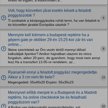
vihető fel ingyen, a kisbőröndért a...
Volt, hogy közvetlen járat esetén késett a feladott
poggyászotok ?
9
Ti szoktatok a kézipoggyászba ruhát tenni, ha van feladott is
és közvetlen járattal Európába utaztok ?
Mennyire kell kiérnem a budapesti reptérre ha a
gépem gate-je október 29-én 15:25-kor zár és van
online...
9
Illetve szerintetek az Örs vezér tértől mennyi idővel
kalkuláljak ilyenkor? Amikor hajnalban utazom és nincs
forgalom, akkor 20 perc, de gyanítom, hogy most nem annyi
lesz.Ha a transzfert 13.05-re rendelem, az...
Ryanarnél ennyi a feladott poggyász megengedettje.
Akkor a 3 cm nem fér bele?
13
Megengedett: 55x40x20 Enyém: 55x35x23
Mennyivel előbb menjek ki a Budapesti és a Madridi
reptérre, ha online checkkolok be és feladható
poggyászom van?
10
A Budon van önkiszolgáló poggyászfeladás, azt