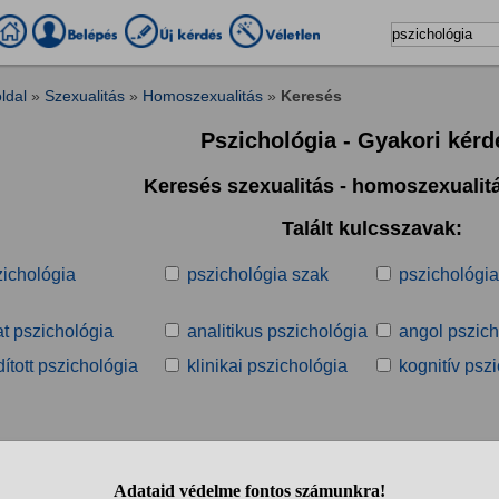
ldal
»
Szexualitás
»
Homoszexualitás
»
Keresés
Pszichológia - Gyakori kér
Keresés szexualitás - homoszexuali
Talált kulcsszavak:
zichológia
pszichológia szak
pszichológi
at pszichológia
analitikus pszichológia
angol pszich
dított pszichológia
klinikai pszichológia
kognitív psz
Talált kérdések: