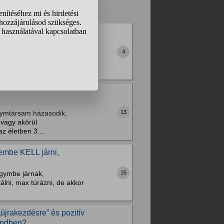
eg kötődni látszik,
4
 a beszélgetést. Egyre
iónk. Gyakran csak a
ket is tesz, hogy...
barátaitok sok esetben
13
olymtársam házasodik,
 vagy akörül
z életben 3....
rembe KELL járni,
15
 gymbe járnak,
lni, max túrázni, de akkor
újrakezdésre” és pozitív
rendben?