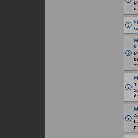
Me
a
I
a
M
k
M
be
s
M
Ti
So
ér
M
A
E
pr