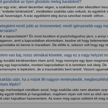
it gondoltok az ilyen ghostolo meleg barátokról?
an egy srác, akivel december végen, a szakításom után elkezdtem beszé
 “erdedet történetünk”, mindketten szakítás után voltunk, és egyikőnk s
ak haverságot. A srác egyébként elég durva sztorikat mesélt: otthon...
elegként minél jobb az önismereted, minél igényesebb vagy m
rt találni?
k a tapasztalatok? Én most kezdtem el pszichológushoz járni, s annyi 
agamon, amit a kapcsolatban elrontottam, kezdve ott hogy belementem
pcsolatba és benne is maradtam. De előtte is..sokszor volt hogy egy m
elem van baj, rossz sémákat követek, vagy ez a nagy helyzet
gy korábbi kérdésemben írtam arról, hogy mennyire egy ilyen megme
g egy kapcsolatba, mostani kapcsolatban ki is tartottam sok ideig. De 
rmennyire is lepleztem, de a traumakötés bent tartott. Viszont ugyana
zakítás után, ha a másik fél nagyon reménykedik, megbeszélést 
elyes lépés?
gy marhaságot csináltam azzal, hogy szakítás után nem akartam szarul 
g együtt töltöttük jó hangulatban, majdnem olyan volt mint az első rand
uli után hajnalban hazamentem. Az exem meg sajnos sokként éli meg m