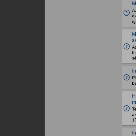
M
Az
ak
íg
M
s
Az
f
sé
In
P
be
H
m
T
a
13
I