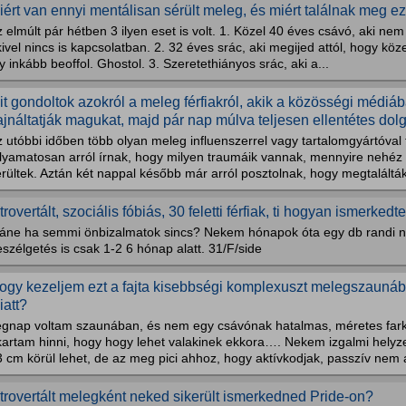
iért van ennyi mentálisan sérült meleg, és miért találnak meg e
 elmúlt pár hétben 3 ilyen eset is volt. 1. Közel 40 éves csávó, aki ne
ivel nincs is kapcsolatban. 2. 32 éves srác, aki megijed attól, hogy kö
y inkább beoffol. Ghostol. 3. Szeretethiányos srác, aki a...
it gondoltok azokról a meleg férfiakról, akik a közösségi médi
ajnáltatják magukat, majd pár nap múlva teljesen ellentétes dol
 utóbbi időben több olyan meleg influenszerrel vagy tartalomgyártóval t
olyamatosan arról írnak, hogy milyen traumáik vannak, mennyire nehéz 
rültek. Aztán két nappal később már arról posztolnak, hogy megtalálták 
trovertált, szociális fóbiás, 30 feletti férfiak, ti hogyan ismerkedt
láne ha semmi önbizalmatok sincs? Nekem hónapok óta egy db randi ne
szélgetés is csak 1-2 6 hónap alatt. 31/F/side
ogy kezeljem ezt a fajta kisebbségi komplexuszt melegszaunáb
iatt?
egnap voltam szaunában, és nem egy csávónak hatalmas, méretes farka
kartam hinni, hogy hogy lehet valakinek ekkora…. Nekem izgalmi helyze
 cm körül lehet, de az meg pici ahhoz, hogy aktívkodjak, passzív nem 
ntrovertált melegként neked sikerült ismerkedned Pride-on?