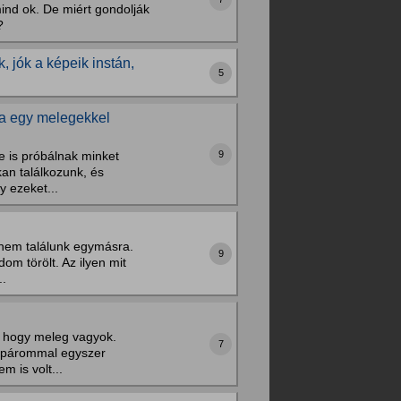
mind ok. De miért gondolják
?
, jók a képeik instán,
5
ha egy melegekkel
9
 is próbálnak minket
an találkozunk, és
 ezeket...
k nem találunk egymásra.
9
om törölt. Az ilyen mit
..
, hogy meleg vagyok.
7
x párommal egyszer
m is volt...