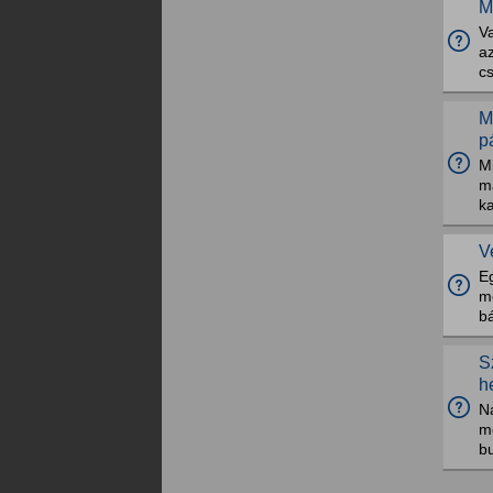
M
V
az
cs
M
pá
Mi
m
ka
V
E
me
bá
S
h
Na
mé
b