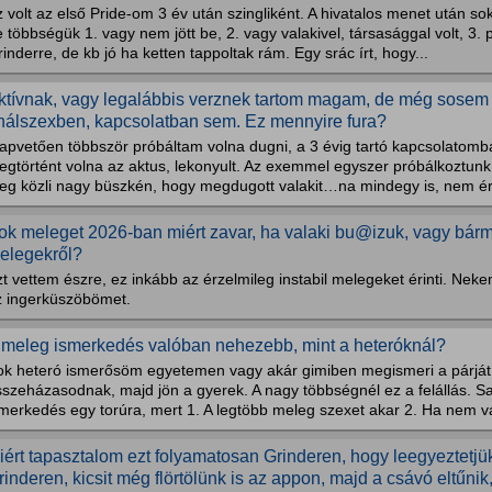
 volt az első Pride-om 3 év után szingliként. A hivatalos menet után so
 többségük 1. vagy nem jött be, 2. vagy valakivel, társasággal volt, 3.
inderre, de kb jó ha ketten tappoltak rám. Egy srác írt, hogy...
ktívnak, vagy legalábbis verznek tartom magam, de még sosem 
nálszexben, kapcsolatban sem. Ez mennyire fura?
apvetően többször próbáltam volna dugni, a 3 évig tartó kapcsolatomba
gtörtént volna az aktus, lekonyult. Az exemmel egyszer próbálkoztunk, 
eg közli nagy büszkén, hogy megdugott valakit…na mindegy is, nem érd
ok meleget 2026-ban miért zavar, ha valaki bu@izuk, vagy bármi
elegekről?
t vettem észre, ez inkább az érzelmileg instabil melegeket érinti. Ne
z ingerküszöbömet.
 meleg ismerkedés valóban nehezebb, mint a heteróknál?
ok heteró ismerősöm egyetemen vagy akár gimiben megismeri a párját,
sszeházasodnak, majd jön a gyerek. A nagy többségnél ez a felállás. 
merkedés egy torúra, mert 1. A legtöbb meleg szexet akar 2. Ha nem va
iért tapasztalom ezt folyamatosan Grinderen, hogy leegyeztetjük
rinderen, kicsit még flörtölünk is az appon, majd a csávó eltűni