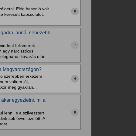
lgetni. Elég hasonló volt
8
e keresett kapcsolatot,
agadra, annál nehezebb
7
mindent felismerek
 egy nárcisztikus
elegbáros kavarás után...
 ma Magyarországon?
ntő szerepben érkezem
4
nem voltam jól,
kkor meg gyakran...
akar egyeztetni, mi a
8
lenni, s a szilvesztert
ink sok évvel ezelőtt. A
ost...