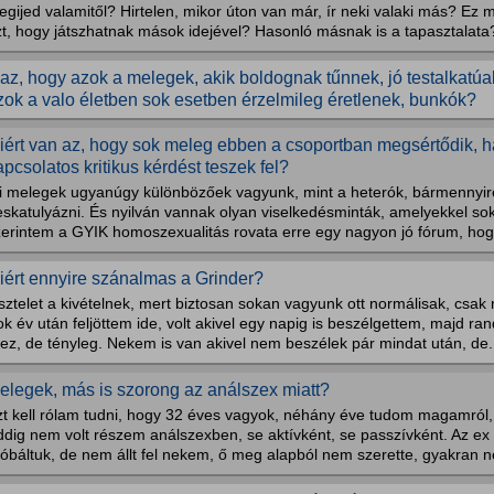
gijed valamitől? Hirtelen, mikor úton van már, ír neki valaki más? Ez 
zt, hogy játszhatnak mások idejével? Hasonló másnak is a tapasztalata
gaz, hogy azok a melegek, akik boldognak tűnnek, jó testalkatúak
zok a valo életben sok esetben érzelmileg éretlenek, bunkók?
iért van az, hogy sok meleg ebben a csoportban megsértődik, 
apcsolatos kritikus kérdést teszek fel?
i melegek ugyanúgy különbözőek vagyunk, mint a heterók, bármennyire
skatulyázni. És nyilván vannak olyan viselkedésminták, amelyekkel sok
zerintem a GYIK homoszexualitás rovata erre egy nagyon jó fórum, hogy
iért ennyire szánalmas a Grinder?
sztelet a kivételnek, mert biztosan sokan vagyunk ott normálisak, csa
k év után feljöttem ide, volt akivel egy napig is beszélgettem, majd rand
ez, de tényleg. Nekem is van akivel nem beszélek pár mindat után, de.
elegek, más is szorong az análszex miatt?
zt kell rólam tudni, hogy 32 éves vagyok, néhány éve tudom magamról
ddig nem volt részem análszexben, se aktívként, se passzívként. Az e
óbáltuk, de nem állt fel nekem, ő meg alapból nem szerette, gyakran ne