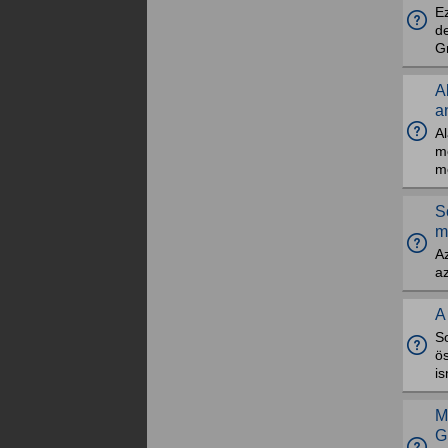
Ez
de
Gr
A
a
Al
me
m
S
m
Az
a
A
S
ö
is
M
G