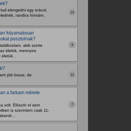
zek?
m tud elengedni egy srácot,
23
zelednék, randira hívnám,
ában folyamatosan
gokat posztolnak?
9
alálkoztam, akik szinte
az életük, mennyire
életük...
ek?
m jött össze, de
12
an a farkam mérete
7
 volt. Először el sem
tben is szerintem csak 11-
akarok...