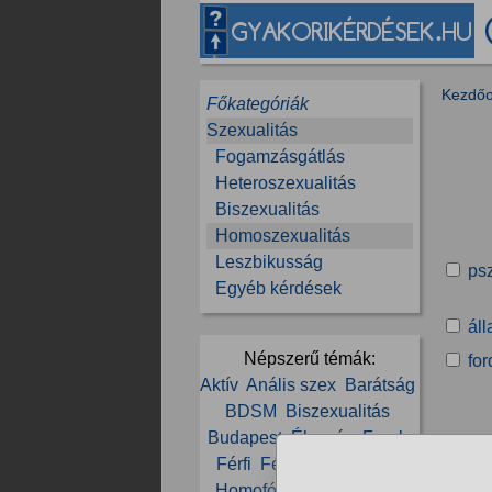
Kezdőo
Főkategóriák
Szexualitás
Fogamzásgátlás
Heteroszexualitás
Biszexualitás
Homoszexualitás
Leszbikusság
ps
Egyéb kérdések
áll
Népszerű témák:
for
Aktív
Anális szex
Barátság
BDSM
Biszexualitás
Budapest
Élvezés
Farok
Férfi
Fétis
Fiú
Grinder
Homofóbia
Ismerkedés