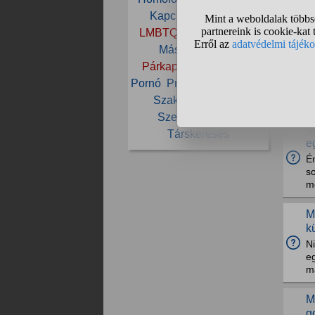
Kapcsolat
Lábfétis
LMBTQ
Magyarország
N
Másság
Meleg
v
Párkapcsolat
Passzív
G
Pornó
Pride
Pszichológia
i
pr
Szakítás
Szauna
Szerelem
Szex
M
Társkeresés
e
É
so
me
M
k
N
e
m
M
g