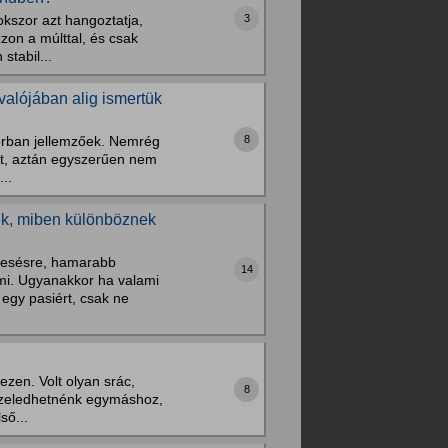
3
okszor azt hangoztatja,
zon a múlttal, és csak
stabil...
 valójában alig ismertük
8
korban jellemzőek. Nemrég
tet, aztán egyszerűen nem
..
gek, miben különböznek
eresésre, hamarabb
14
mi. Ugyanakkor ha valami
egy pasiért, csak ne
ezen. Volt olyan srác,
8
közeledhetnénk egymáshoz,
ső...