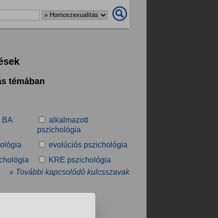
dések
tás témában
a BA
alkalmazott
pszichológia
ológia
evolúciós pszichológia
ichológia
KRE pszichológia
» További kapcsolódó kulcsszavak