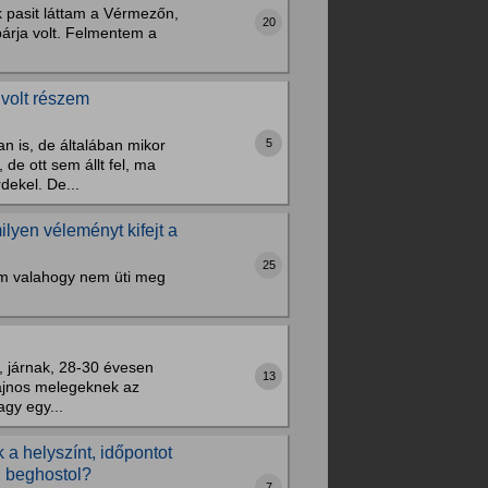
k pasit láttam a Vérmezőn,
20
 párja volt. Felmentem a
volt részem
5
n is, de általában mikor
de ott sem állt fel, ma
ekel. De...
lyen véleményt kifejt a
25
kem valahogy nem üti meg
 járnak, 28-30 évesen
13
Sajnos melegeknek az
gy egy...
 a helyszínt, időpontot
k, beghostol?
7