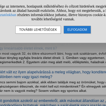
1
2
3
4
5
6
❯
ormális, ha valaki néhány beszélgetés után már ennyire érzelmil
agy ez inkább annak a jele, hogy túlságosan kapaszkodik a...
rinderen ismerkedtem meg egy sráccal, később Messengeren folytattuk
nkább azt érzem, hogy nagyon más a gondolkodásunk és a kommunikác
oblémáiról ír, sok benne a negativitás, miközben már olyan megjegyzése
elegek, ti hogyan dolgozzátok fel, hogy a heteró ismerőseitek, 
gy lineárisabb életet élnek, mint ti?
n most vagyok 32, és tökre elszomorít látni, hogy sok szaktársam, évf
kan tényleg egyfajta lineáris életet élnek: 1. Gimiben vagy egyetemen,
gismerkedtek 2. Egyetem után meg alatt meló, előléptetés, haladnak a
iért vált ez ilyen alapelvárássá a meleg világban, hogy kondite
ülönben nem vagy igazi meleg?
incs semmi bajom azokkal, akik ebben találjuk meg az örömüket, hogy
gészségesen étkeznek, de miért kell ezt mindenkinek? Én elmegyek sétá
ár nem is vagyok meleg? Sosem voltam egy sportos alkat.
it gondoltok azokról az emberekről, akik másokat állandóan az „
ondolkodásra biztatnak, miközben a saját életük sincs igazán 