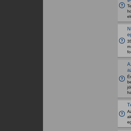
Te
ho
el
N
e
3
m
fo
A
a
É
b
jó
ha
T
Az
a
eg