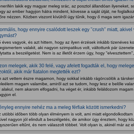
nerifén lakik egy magyar meleg srác, az posztol állandóan ilyeneket, s
gy az ember hagyjon hátra mindent, kövesse a saját útját, ne foglalkoz
őre nézzen. Közben viszont kívülről úgy tűnik, hogy ő maga sem igazán 
ormális, hogy ennyire csalódott leszek egy "crush" miatt, akivel
gymást?
5 éves vagyok, és azt hittem, hogy az ilyen érzések inkább tizenéves 
egismertem valakit, aki nagyon szimpatikus volt, váltottunk pár üzene
lytatta a beszélgetést. Nem is az illetőt érzem úgy, hogy "elvesztettem",.
zon melegek, akik 30 felé, vagy afelett fogadták el, hogy mele
zoktól, akik már fiatalon megtették ezt?
n azt vettem észre magamon, hogy sokkal inkább rágörcsölök a társk
eleélem magam valamibe, amiről azt se tudom, hogy lesz e belőle vala
l alakul, nem akarom elfogadni, ha véget ér, inkább feláldozom magam 
gyjon el.
ényleg ennyire nehéz ma a meleg férfiak között ismerkedni?
 utóbbi időben több olyan élményem is volt, ami miatt elgondolkodtam 
kivel nagyon jól elindult a beszélgetés, de amikor úgy éreztem, hogy 
yszerűen eltűnt, és nem válaszolt többet. Volt olyan is, akinél már az el