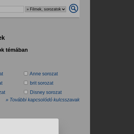
ek
tok témában
at
Anne sorozat
at
brit sorozat
zat
Disney sorozat
» További kapcsolódó kulcsszavak
.
❯
❯❯