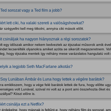
 Ted sorozat vagy a Ted film a jobb?
iért lett ciki, ha valaki szereti a valóságshowkat?
r szégyellni kell meg titkolni, annyira ciki mások előtt.
it csináljak ha nagyon hiányoznak a régi sorozatok?
olt egy időszak amikor nekem kedveztek az éjszakai műsorok amik éve
indet lecserélték olyanokra amiket azóta se sikerült megszeretnem. Vo
őleg, hogy éjszaka mentek így néhány mese varázslatos hangulatú volt
elyik a legjobb Seth MacFarlane alkotás?
 Soy Lunában Ámbár és Luna hogy lettek a végére barátok?
ra emlékszem, hogy a vége felé barátok lettek de fura, hogy előtte ug
lenséges volt Lunával, szóval mi volt az a pont ami összehozta őket és
szállyal? Köszi előre is.
iért csinálja ezt a Netflix?
 érdekelne, hogy másnak is feltűnt-e, hogy néhány film és sorozat, ame