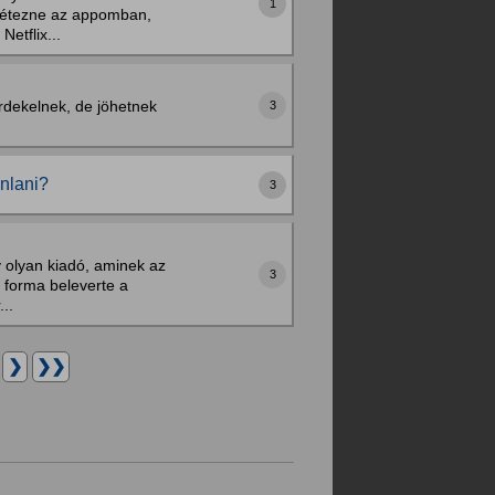
1
 létezne az appomban,
etflix...
 érdekelnek, de jöhetnek
3
ánlani?
3
y olyan kiadó, aminek az
3
s forma beleverte a
..
.
❯
❯❯