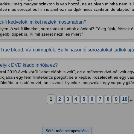
áadásul még magyar szinkron is van hozzá, na az olyan mintha nem is
letve más sorozat és film is amihez mondjuk nincs szinkron de alapból a N
ci-fi kedvelők, miket néztek mostanában?
lyen jó sci-fi filmeket, sorozatokat tudtok ajánlani? Főleg újak, frissek
gebbi tippek is. Ki mit szeret nézni és miért?
 True blood, Vámpírnaplók, Buffy hasonló sorozatokat tudtok aj
elyik DVD kiadó inrtója ez?
rai 2010-évek körűl "lehet előbb is volt", de a műsoros dvd-nél volt eg
trójában egy fém filmtekercs pörgött be a képbe. Közeledett és egy va
lületébe a kiadó nevét, ami izzódt. Ilyenkor megszólalt egy vagány gitár.
1
2
3
4
5
6
7
8
9
10
..
Sötét mód bekapcsolása