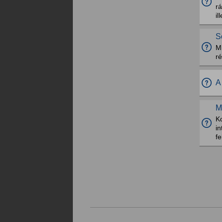
r
il
S
Mi
ré
A
M
Ko
in
fe