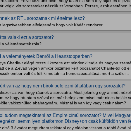
rozatokra. Félve kezdünk bele, hogy talán ezt sem folytatják és fejezik 
r végig vitt sorozatokat nézzük szívesebben. Persze, azok esetében is
nnek az RTL sorozatnak mi értelme lesz?
n legszívesebben elfelejteném hogy volt Kádár rendszer.
átta valaki ezt a sorozatot?
i a véleményetek róla?
i a véleményetek Benről a Heartstopperben?
ye Charlie-t elégé rosszul kezelte ezt mindenki tudja és nagyon szemé
att de a 2.évad végén amikor őszintén kért bocsánatot Charile-tól ott 
csék ember volt és félt ki mutatni a homoszexualitását mert a szülei...
ért van az hogy nem bírok befejezni általában egy sorozatot?
kszor az van hogy ráunok a sorozatra. Most jelenleg egy animét nézek 
ám ez hogy ráuntam szóval ezt már befejezem mivel már nincs belöle 
előle valószínűleg abahagynám. Másnál is van így vagy csak nálam?
ol tudom megtekinteni az Empire című sorozatot? Mivel Magya
egnézni semmilyen platformon Disney+on csak külföldön van fen
 első 3 évadot megtudtam tekinteni egy oldalon viszont a többi évad nin