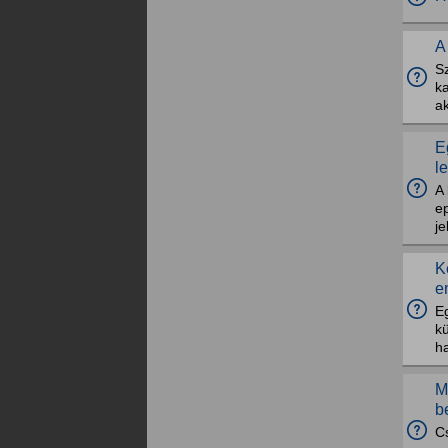
A
S
ka
ak
E
l
A 
ep
je
K
e
Eg
kü
ha
M
b
Cs