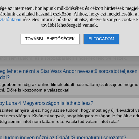
ki látta a Zöld Íjász sorozatot mi a véleménye róla?lehet elkez
ve véget ért már.
ol lehet meg nézni a GAJDO DILO című francia román film drám
bben kérnék segitséget hogy milyen online oldalon tudnám meg
elyik oldalon lehet megnézni a Star Trek:Animated series-t?
hol sem találom, és a sorozatbaráton sincsenek feltöltve részek.
eg lehet e nézni a Star Wars Andor nevezetü sorozatot teljesen
ldal?
égebben mindig az online filmek oldalt használtam,csak sajnos megme
tni. Előre is köszönöm a válaszokat!
oy Luna 4 Magyarországon is látható lesz?
zintén annyira új ez, hogy azt se tudom, hogy most egy új 4.évadról va
ert nem világos. Kíváncsi vagyok, hogy Magyarországon le fogják e ad
dig semmi infót nem láttam róla. Valaki tud valami infót róla?
ol tudom ingyen nézni az Odaát (Supernatural) sorozatot?