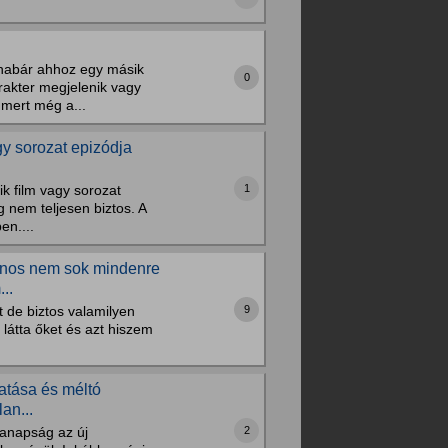
habár ahhoz egy másik
0
rakter megjelenik vagy
 mert még a...
agy sorozat epizódja
1
k film vagy sorozat
g nem teljesen biztos. A
en....
jnos nem sok mindenre
..
9
tt de biztos valamilyen
ő látta őket és azt hiszem
tatása és méltó
an...
2
manapság az új