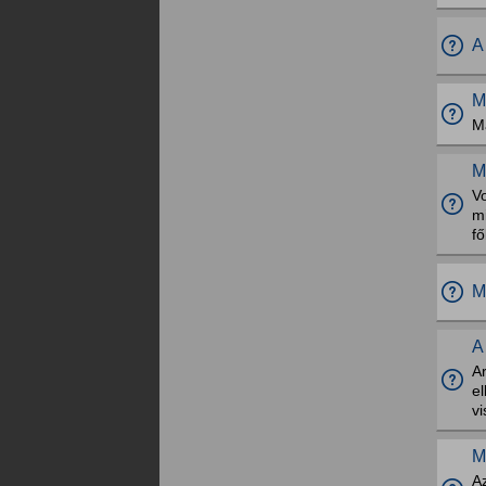
A
M
Má
M
V
m
f
M
A
Ar
el
vi
M
Az