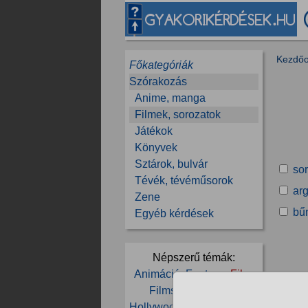
Kezdőo
Főkategóriák
Szórakozás
Anime, manga
Filmek, sorozatok
Játékok
Könyvek
Sztárok, bulvár
so
Tévék, tévéműsorok
arg
Zene
bű
Egyéb kérdések
Népszerű témák:
Animáció
Fantasy
Film
Filmsorozat
HBO
Hollywood
Horror
Humor