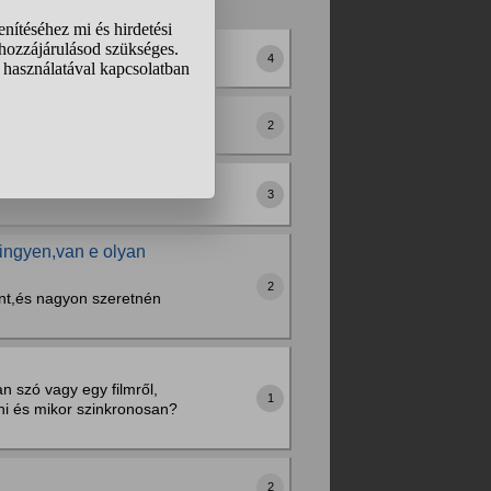
deném megnézni,jó pár
4
át nem találom sehol
2
 nézni ?
3
 ingyen,van e olyan
2
nt,és nagyon szeretnén
n szó vagy egy filmről,
1
ni és mikor szinkronosan?
2