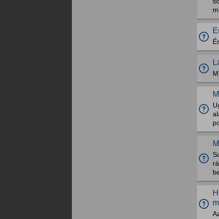
so
má
E
É
L
M
M
Ug
al
po
M
So
r
b
H
m
Az