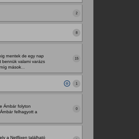
2
8
kig mentek de egy nap
15
lt bennük valami varázs
 míg mások...
1
ye Ámbár folyton
0
 Ámbár felhagyott a
ly a Netflixen található