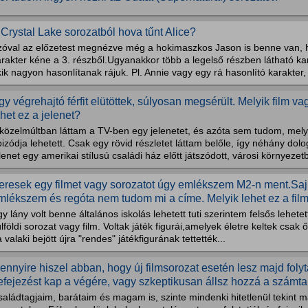
 Crystal Lake sorozatból hova tűnt Alice?
zóval az előzetest megnézve még a hokimaszkos Jason is benne van, 
rakter kéne a 3. részből.Ugyanakkor több a legelső részben látható ka
ik nagyon hasonlítanak rájuk. Pl. Annie vagy egy rá hasonlító karakter,
gy végrehajtó férfit elütöttek, súlyosan megsérült. Melyik film v
ehet ez a jelenet?
közelmúltban láttam a TV-ben egy jelenetet, és azóta sem tudom, melyi
izódja lehetett. Csak egy rövid részletet láttam belőle, így néhány dolo
lenet egy amerikai stílusú családi ház előtt játszódott, városi környezetb
eresek egy filmet vagy sorozatot úgy emlékszem M2-n ment.Sa
mlékszem és regóta nem tudom mi a címe. Melyik lehet ez a film.
y lány volt benne általános iskolás lehetett tuti szerintem felsős lehete
lföldi sorozat vagy film. Voltak játék figurái,amelyek életre keltek csak 
 valaki bejött újra "rendes" játékfigurának tettették...
ennyire hiszel abban, hogy új filmsorozat esetén lesz majd foly
efejezést kap a végére, vagy szkeptikusan állsz hozzá a számtal
aládtagjaim, barátaim és magam is, szinte mindenki hitetlenül tekint 