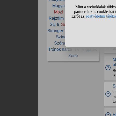
Magyar
Marvel
Mese
A
Mozi
Netflix
Online
é
Rajzfilm
Régi
Romantika
Sci-fi
Sorozat
Star Wars
H
Stranger Things
Streaming
e
Színész
Szinkron
M
Szórakozás
Thriller
Se
Trónok harca
TV
Vígjáték
Zene
M
o
R
lá
S
Ős
m
Ed
H