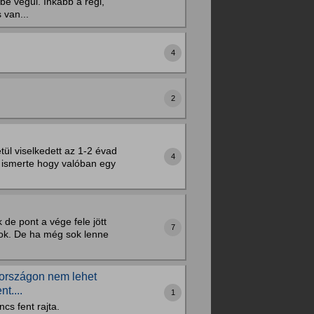
be végül. Inkább a régi,
 van...
4
2
tül viselkedett az 1-2 évad
4
el ismerte hogy valóban egy
de pont a vége fele jött
7
sok. De ha még sok lenne
rországon nem lehet
t....
1
cs fent rajta.