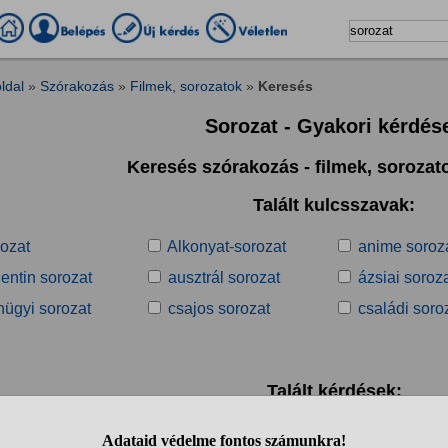
ldal
»
Szórakozás
»
Filmek, sorozatok
»
Keresés
Sorozat - Gyakori kérdés
Keresés szórakozás - filmek, soroza
Talált kulcsszavak:
rozat
Alkonyat-sorozat
anime soroz
entin sorozat
ausztrál sorozat
ázsiai soroz
nügyi sorozat
csajos sorozat
családi soro
Talált kérdések:
1
2
3
4
5
6
7
8
9
10
..