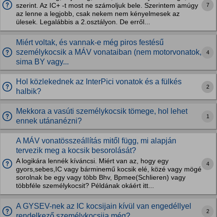
7
szerint. Az IC+ -t most ne számoljuk bele. Szerintem amúgy
az lenne a legjobb, csak nekem nem kényelmesek az
ülesek. Legalábbis a 2.osztályon. De erről...
Miért voltak, és vannak-e még piros festésű
személykocsik a MÁV vonataiban (nem motorvonatok,
4
sima BY vagy...
Hol közlekednek az InterPici vonatok és a fülkés
2
halbik?
Mekkora a vasúti személykocsik tömege, hol lehet
1
ennek utánanézni?
A MÁV vonatösszeállítás mitől függ, mi alapján
tervezik meg a kocsik besorolását?
A logikára lennék kíváncsi. Miért van az, hogy egy
4
gyors,sebes,IC vagy bárminemű kocsik elé, közé vagy mögé
sorolnak be egy vagy több Bhv, Bpmee(Schlieren) vagy
többféle személykocsit? Példának okáért itt...
A GYSEV-nek az IC kocsijain kívül van engedéllyel
2
rendelkező személykocsija még?