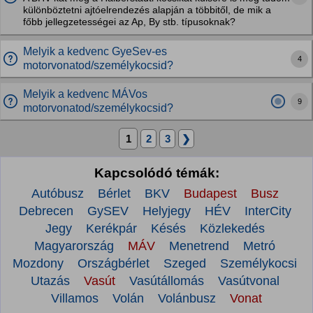
különböztetni ajtóelrendezés alapján a többitől, de mik a
főbb jellegzetességei az Ap, By stb. típusoknak?
Melyik a kedvenc GyeSev-es
4
motorvonatod/személykocsid?
Melyik a kedvenc MÁVos
9
motorvonatod/személykocsid?
1
2
3
❯
Kapcsolódó témák:
Autóbusz
Bérlet
BKV
Budapest
Busz
Debrecen
GySEV
Helyjegy
HÉV
InterCity
Jegy
Kerékpár
Késés
Közlekedés
Magyarország
MÁV
Menetrend
Metró
Mozdony
Országbérlet
Szeged
Személykocsi
Utazás
Vasút
Vasútállomás
Vasútvonal
Villamos
Volán
Volánbusz
Vonat