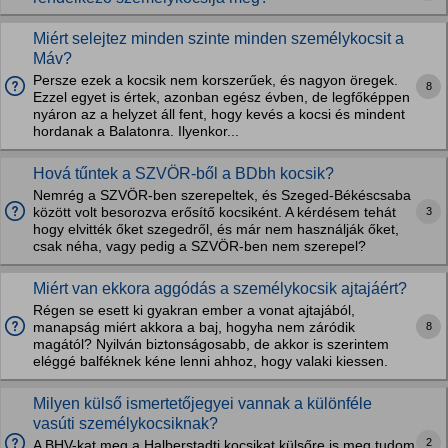
Miért selejtez minden szinte minden személykocsit a
Máv?
Persze ezek a kocsik nem korszerűek, és nagyon öregek.
8
Ezzel egyet is értek, azonban egész évben, de legfőképpen
nyáron az a helyzet áll fent, hogy kevés a kocsi és mindent
hordanak a Balatonra. Ilyenkor...
Hová tűntek a SZVÖR-ből a BDbh kocsik?
Nemrég a SZVÖR-ben szerepeltek, és Szeged-Békéscsaba
3
között volt besorozva erősítő kocsiként. A kérdésem tehát
hogy elvitték őket szegedről, és már nem használják őket,
csak néha, vagy pedig a SZVÖR-ben nem szerepel?
Miért van ekkora aggódás a személykocsik ajtajáért?
Régen se esett ki gyakran ember a vonat ajtajából,
8
manapság miért akkora a baj, hogyha nem záródik
magától? Nyilván biztonságosabb, de akkor is szerintem
eléggé balféknek kéne lenni ahhoz, hogy valaki kiessen.
Milyen külső ismertetőjegyei vannak a különféle
vasúti személykocsiknak?
2
A BHV-kat meg a Halberstadti kocsikat külsőre is meg tudom