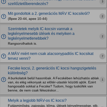
3
szellőztetőberendezés?
Mit gondoltok a 2. generációs MÁV IC kocsikról?
2
(Bpee 20-44, apee 10-44)
Szerintetek melyik IC-kocsin vannak a
legkényelmesebb ülések és melyiken a
2
legkényelmetlenebbek?
Rangsorolhattok is.
A MÁV miért nem csak alacsonypadlós IC kocsikat
7
tervez venni?
Fecske kocsi, 2. generációs IC kocsi hangszigetelés
különbség?
A burkolatok belül hasonlóak. A Fecskében lehúzhatós ablak
1
van, és elég vékonyak az előtér-utastér közötti ajtók. Ezért
hangosabb sokkal a Fecske? Tudom, hogy tuskófék van
benne, de nem csak fékezéskor...
Melyik a legjobb MÁV-os IC kocsi?
Futásminőség, zajosság, klíma, ülések kényelmessége, stb.