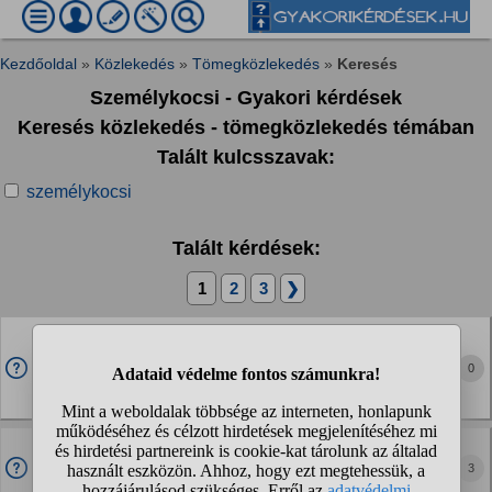
Kezdőoldal
»
Közlekedés
»
Tömegközlekedés
»
Keresés
Személykocsi - Gyakori kérdések
Keresés közlekedés - tömegközlekedés témában
Talált kulcsszavak:
személykocsi
Talált kérdések:
1
2
3
❯
A MÁV Caf vagy a DWA/DVJ klímás kocsikban
erősebb a klíma?
0
A Bpmee lehúzhatós ablakú kocsikra nem gondolok. Azok
amúgy is légjavítósak.
A MÁV Caf, DWA/DVJ IC/EC kocsiai légrugósak?
3
Látszatra nem azok. A Copilot szerint sem. De a ChatGPT
szerint az.