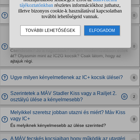
MÁV Caf vagy DWA/DJV kocsival szeretsz
0
jobban utazni?
A MÁV BCMZ és BCBMZ DB-AW kocsiajait 1962 és
1972 között gyártották, hogyan teljesítik az Euronight
követelményeket?
0
Csendesek? Jó a rugózásuk? Milyen modernizáláson estek
át? Olyasmin mint az IC2G kocsik? Csak látom, hogy az
ajtajuk régi.
Ugye milyen kényelmetlenek az IC+ kocsik ülései?
6
Szerintetek a MÁV Stadler Kiss vagy a Railjet 2.
2
osztályú ülése a kényelmesebb?
Melyikkel szeretsz jobban utazni és miért? Máv Kiss
vagy IC+
8
És melyiknek kényelmesebb az ülése szerinted?
A MÁV fecskés kocsiaiban hogy működik az utastéri