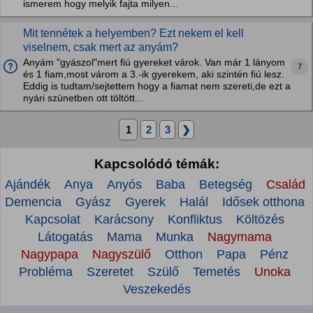
ismerem hogy melyik fajta milyen...
Mit tennétek a helyemben? Ezt nekem el kell
viselnem, csak mert az anyám?
Anyám "gyászol"mert fiú gyereket várok. Van már 1 lányom
7
és 1 fiam,most várom a 3.-ik gyerekem, aki szintén fiú lesz.
Eddig is tudtam/sejtettem hogy a fiamat nem szereti,de ezt a
nyári szünetben ott töltött...
1
2
3
❯
Kapcsolódó témák:
Ajándék
Anya
Anyós
Baba
Betegség
Család
Demencia
Gyász
Gyerek
Halál
Idősek otthona
Kapcsolat
Karácsony
Konfliktus
Költözés
Látogatás
Mama
Munka
Nagymama
Nagypapa
Nagyszülő
Otthon
Papa
Pénz
Probléma
Szeretet
Szülő
Temetés
Unoka
Veszekedés