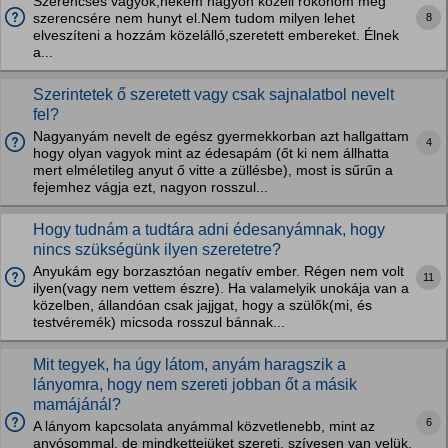
Szerencsés vagyok,nekem nagyon közeli rokonom még
8
szerencsére nem hunyt el.Nem tudom milyen lehet
elveszíteni a hozzám közelálló,szeretett embereket. Élnek
a...
Szerintetek ő szeretett vagy csak sajnalatbol nevelt
fel?
Nagyanyám nevelt de egész gyermekkorban azt hallgattam
4
hogy olyan vagyok mint az édesapám (őt ki nem állhatta
mert elméletileg anyut ő vitte a züllésbe), most is sűrűn a
fejemhez vágja ezt, nagyon rosszul...
Hogy tudnám a tudtára adni édesanyámnak, hogy
nincs szükségünk ilyen szeretetre?
Anyukám egy borzasztóan negatív ember. Régen nem volt
11
ilyen(vagy nem vettem észre). Ha valamelyik unokája van a
közelben, állandóan csak jajjgat, hogy a szülők(mi, és
testvéremék) micsoda rosszul bánnak...
Mit tegyek, ha úgy látom, anyám haragszik a
lányomra, hogy nem szereti jobban őt a másik
mamájánál?
6
A lányom kapcsolata anyámmal közvetlenebb, mint az
anyósommal, de mindkettejüket szereti, szívesen van velük,