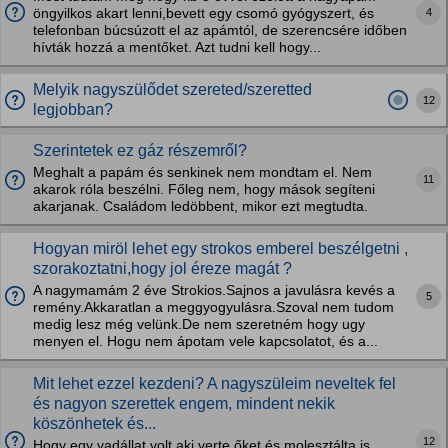
4
öngyilkos akart lenni,bevett egy csomó gyógyszert, és
telefonban búcsúzott el az apámtól, de szerencsére időben
hívták hozzá a mentőket. Azt tudni kell hogy...
Melyik nagyszülődet szereted/szeretted
12
legjobban?
Szerintetek ez gáz részemről?
Meghalt a papám és senkinek nem mondtam el. Nem
11
akarok róla beszélni. Főleg nem, hogy mások segíteni
akarjanak. Családom ledöbbent, mikor ezt megtudta.
Hogyan miröl lehet egy strokos emberel beszélgetni ,
szorakoztatni,hogy jol éreze magát ?
A nagymamám 2 éve Strokios.Sajnos a javulásra kevés a
5
remény.Akkaratlan a meggyogyulásra.Szoval nem tudom
medig lesz még velünk.De nem szeretném hogy ugy
menyen el. Hogu nem ápotam vele kapcsolatot, és a...
Mit lehet ezzel kezdeni? A nagyszüleim neveltek fel
és nagyon szerettek engem, mindent nekik
köszönhetek és...
12
Hogy egy vadállat volt aki verte őket és molesztálta is.