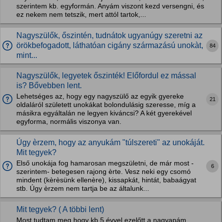
szerintem kb. egyformán. Anyám viszont kezd versengni, és
ez nekem nem tetszik, mert attól tartok,...
Nagyszülők, őszintén, tudnátok ugyanúgy szeretni az
örökbefogadott, láthatóan cigány származású unokàt,
84
mint...
Nagyszülők, legyetek őszinték! Előfordul ez mással
is? Bővebben lent.
Lehetséges az, hogy egy nagyszülő az egyik gyereke
21
oldaláról született unokákat bolondulásig szeresse, míg a
másikra egyáltalán ne legyen kiváncsi? A két gyerekével
egyforma, normális viszonya van.
Úgy èrzem, hogy az anyukám "túlszereti" az unokáját.
Mit tegyek?
Első unokája fog hamarosan megszületni, de már most -
6
szerintem- betegesen rajong èrte. Vesz neki egy csomó
mindent (kèrèsünk ellenère), kissapkát, hintát, babaágyat
stb. Úgy èrzem nem tartja be az általunk...
Mit tegyek? ( A többi lent)
Most tudtam meg hogy kb 5 évvel ezelőtt a nagyapám