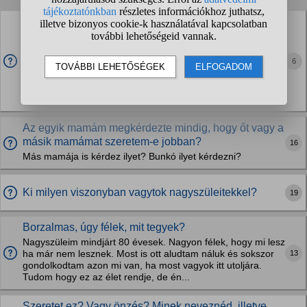
Mi baj van szeretett nagymamámmal? Ugye, ne adjuk
be idősotthonba? (Ő az egyetlen, még élő
nagyszülőm, és...
6
Először is, gyakran azt a (szerintem) tévedését hajtogatja,
hogy "a bolti, szeletelt és műanyagba csomagolt kolbász
jobb ízű, mint a házi". Mondtam neki, ízlésficama van, de ő
erre azt válaszolta,...
Az egyik mamám megkérdezte mindig, hogy őt vagy a
másik mamámat szeretem-e jobban?
16
Más mamája is kérdez ilyet? Bunkó ilyet kérdezni?
Ki milyen viszonyban vagytok nagyszüleitekkel?
19
Borzalmas, úgy félek, mit tegyek?
Nagyszüleim mindjárt 80 évesek. Nagyon félek, hogy mi lesz
13
ha már nem lesznek. Most is ott aludtam náluk és sokszor
gondolkodtam azon mi van, ha most vagyok itt utoljára.
Tudom hogy ez az élet rendje, de én...
Szeretet ez? Vagy önzés? Minek neveznéd, illetve