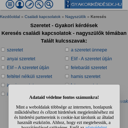
Kezdőoldal
»
Családi kapcsolatok
»
Nagyszülők
»
Keresés
Szeretet - Gyakori kérdések
Keresés családi kapcsolatok - nagyszülők témában
Talált kulcsszavak:
szeretet
a szeretet ünnepe
anyai szeretet
Elif - A szeretet útján
Elif – A szeretet útján
felebaráti szeretet
feltétel nélküli szeretet
hamis szeretet
igazi szeretet
Isten szeretet
isteni szeretet
önzetlen szeretet
» További kapcsolódó kulcsszavak
Talált kérdések:
1
2
3
❯