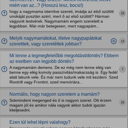
miért van az...? (Hosszú lesz, bocsi!)
hogy a nagymama istenítve szereti, imádja az első szülött
15
unokáját pusztán azért, mert ő az első szülött? Hárman
vagyunk testvérek. Nagymamám engem szeretett a
legjobban. Már-már betegesen, mert nagyapám...
Melyik nagymamátokat, illetve nagypapátokat
13
szeretitek, vagy szeretéttek jobban?
Mi lenne a legmegfelelőbb megoldást/döntés? Ebbem
az esetben van legjobb döntés?
A nagymamám demens. De ez még nem lenne elég van
7
benne egy elég komoly passzívitás/makacsság is. Egy fedél
alatt lakunk vele. És már nem tudunk vele mit kezdeni. Szed
Rivotrilt vagy Frontint, szed memóriára...
Normális, hogy nagyon szeretem a mamám?
Sokmindent megenged és ő is nagyon szeret. Ott érzem
15
magam jól és amikor nála vagyok akkor tudok igazán
kiteljesedni.
Ezen túl lehet lépni valahogy?