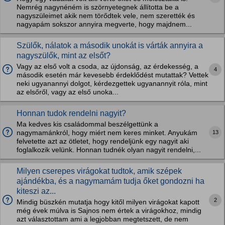
Nemrég nagynéném is szörnyetegnek állította be a
nagyszüleimet akik nem törődtek vele, nem szerették és
nagyapám sokszor annyira megverte, hogy majdnem...
Szülők, nálatok a második unokát is várták annyira a
nagyszülők, mint az elsőt?
Vagy az első volt a csoda, az újdonság, az érdekesség, a
4
második esetén már kevesebb érdeklődést mutattak? Vettek
neki ugyanannyi dolgot, kérdezgettek ugyanannyit róla, mint
az elsőről, vagy az első unoka...
Honnan tudok rendelni nagyit?
Ma kedves kis családommal beszélgettünk a
13
nagymamánkról, hogy miért nem keres minket. Anyukám
felvetette azt az ötletet, hogy rendeljünk egy nagyit aki
foglalkozik velünk. Honnan tudnék olyan nagyit rendelni,...
Milyen cserepes virágokat tudtok, amik szépek
ajándékba, és a nagymamám tudja őket gondozni ha
kiteszi az...
2
Mindig büszkén mutatja hogy kitől milyen virágokat kapott
még évek múlva is Sajnos nem értek a virágokhoz, mindig
azt választottam ami a legjobban megtetszett, de nem