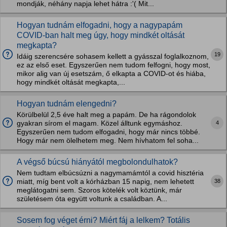
mondják, néhány napja lehet hátra :'( Mit...
Hogyan tudnám elfogadni, hogy a nagypapám
COVID-ban halt meg úgy, hogy mindkét oltását
megkapta?
19
Idáig szerencsére sohasem kellett a gyásszal foglalkoznom,
ez az első eset. Egyszerűen nem tudom felfogni, hogy most,
mikor alig van új esetszám, ő elkapta a COVID-ot és hiába,
hogy mindkét oltását megkapta,...
Hogyan tudnám elengedni?
Körülbelül 2,5 éve halt meg a papám. De ha rágondolok
4
gyakran sírom el magam. Közel álltunk egymáshoz.
Egyszerűen nem tudom elfogadni, hogy már nincs többé.
Hogy már nem ölelhetem meg. Nem hívhatom fel soha...
A végső búcsú hiányától megbolondulhatok?
Nem tudtam elbúcsúzni a nagymamámtól a covid hisztéria
38
miatt, míg bent volt a kórházban 15 napig, nem lehetett
meglátogatni sem. Szoros kötelék volt köztünk, már
születésem óta együtt voltunk a családban. A...
Sosem fog véget érni? Miért fáj a lelkem? Totális