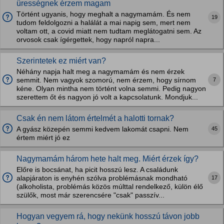
ürességnek érzem magam
Történt ugyanis, hogy meghalt a nagymamám. És nem
19
tudom feldolgozni a halálát a mai napig sem, mert nem
voltam ott, a covid miatt nem tudtam meglátogatni sem. Az
orvosok csak ígérgettek, hogy napról napra...
Szerintetek ez miért van?
Néhány napja halt meg a nagymamám és nem érzek
7
semmit. Nem vagyok szomorú, nem érzem, hogy sírnom
kéne. Olyan mintha nem történt volna semmi. Pedig nagyon
szerettem őt és nagyon jó volt a kapcsolatunk. Mondjuk...
Csak én nem látom értelmét a halotti tornak?
45
A gyász közepén semmi kedvem lakomát csapni. Nem
értem miért jó ez
Nagymamám három hete halt meg. Miért érzek így?
Előre is bocsánat, ha picit hosszú lesz. A családunk
17
alapjáraton is enyhén szólva problémásnak mondható
(alkoholista, problémás közös múlttal rendelkező, külön élő
szülők, most már szerencsére "csak" passzív...
Hogyan vegyem rá, hogy nekünk hosszú távon jobb