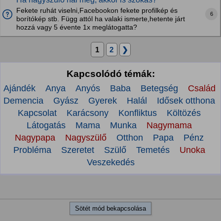
Fekete ruhát viselni,Facebookon fekete profilkép és
6
borítókép stb. Függ attól ha valaki ismerte,hetente járt
hozzá vagy 5 évente 1x meglátogatta?
1
2
❯
Kapcsolódó témák:
Ajándék
Anya
Anyós
Baba
Betegség
Család
Demencia
Gyász
Gyerek
Halál
Idősek otthona
Kapcsolat
Karácsony
Konfliktus
Költözés
Látogatás
Mama
Munka
Nagymama
Nagypapa
Nagyszülő
Otthon
Papa
Pénz
Probléma
Szeretet
Szülő
Temetés
Unoka
Veszekedés
Sötét mód bekapcsolása