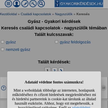
Kezdőoldal
»
Családi kapcsolatok
»
Nagyszülők
»
Keresés
Gyász - Gyakori kérdések
Keresés családi kapcsolatok - nagyszülők témában
Talált kulcsszavak:
gyász
gyász feldolgozás
nemzeti gyász
Talált kérdések:
1
2
❯
Van kedve valakinek beszélgetni?
Nem rég halt meg a nagymamám. Valakinek van kedve
10
beszélgetni erről akinek már van tapasztalata? Nem tudom
mit érzek egyszerűen üres vagyok.
Masszív bűntudatom van, mert nem segítek