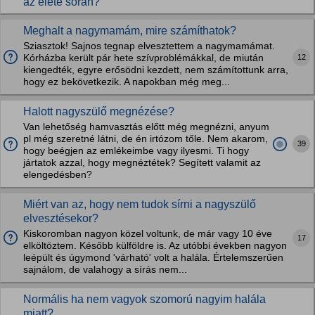
az élete során?
Meghalt a nagymamám, mire számíthatok?
Sziasztok! Sajnos tegnap elvesztettem a nagymamámat.
12
Kórházba került pár hete szívproblémákkal, de miután
kiengedték, egyre erősödni kezdett, nem számítottunk arra,
hogy ez bekövetkezik. A napokban még meg...
Halott nagyszülő megnézése?
Van lehetőség hamvasztás előtt még megnézni, anyum
pl még szeretné látni, de én irtózom tőle. Nem akarom,
39
hogy beégjen az emlékeimbe vagy ilyesmi. Ti hogy
jártatok azzal, hogy megnéztétek? Segített valamit az
elengedésben?
Miért van az, hogy nem tudok sírni a nagyszülő
elvesztésekor?
Kiskoromban nagyon közel voltunk, de már vagy 10 éve
17
elköltöztem. Később külföldre is. Az utóbbi években nagyon
leépült és úgymond 'várható' volt a halála. Értelemszerűen
sajnálom, de valahogy a sírás nem...
Normális ha nem vagyok szomorú nagyim halála
miatt?