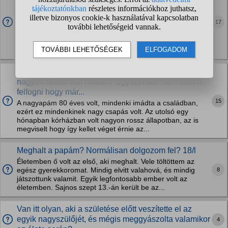
nagyszüleimnek. Ha helyemben lennél, te min
változtatnál?
17
26 éves vagyok, 2 hónapja vesztettem el édesapámat.
Alapból is gyászolok, de most nagyszüleimet is elkezdtem
gyászolni előre. Főleg nagypapámat, aki nagyon beteg,
decemberben szívműtéten esett át, előtte...
Hogyan dolgozzam fel a nagyapám halálát, aki
nagyon fontos volt nekem? Egyszerűen nem tudom
felfogni hogy már...
15
A nagyapám 80 éves volt, mindenki imádta a családban,
ezért ez mindenkinek nagy csapás volt. Az utolsó egy
hónapban kórházban volt nagyon rossz állapotban, az is
megviselt hogy így kellet véget érnie az...
Meghalt a papám? Normálisan dolgozom fel? 18/l
Életemben ő volt az első, aki meghalt. Vele töltöttem az
8
egész gyerekkoromat. Mindig elvitt valahová, és mindig
játszottunk valamit. Egyik legfontosabb ember volt az
életemben. Sajnos szept 13.-án került be az...
Van itt olyan, aki a születése előtt veszítette el az
egyik nagyszülőjét, és mégis meggyászolta valamikor
4