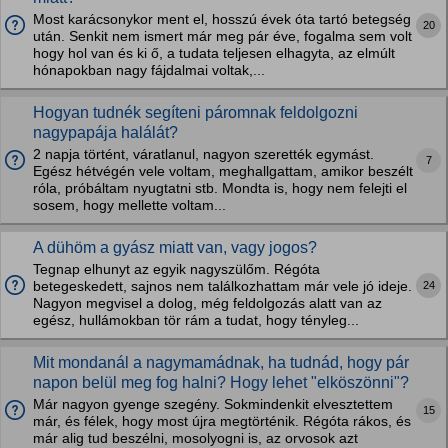
Most karácsonykor ment el, hosszú évek óta tartó betegség
20
után. Senkit nem ismert már meg pár éve, fogalma sem volt
hogy hol van és ki ő, a tudata teljesen elhagyta, az elmúlt
hónapokban nagy fájdalmai voltak,...
Hogyan tudnék segíteni páromnak feldolgozni
nagypapája halálát?
2 napja történt, váratlanul, nagyon szerették egymást.
7
Egész hétvégén vele voltam, meghallgattam, amikor beszélt
róla, próbáltam nyugtatni stb. Mondta is, hogy nem felejti el
sosem, hogy mellette voltam...
A dühöm a gyász miatt van, vagy jogos?
Tegnap elhunyt az egyik nagyszülőm. Régóta
24
betegeskedett, sajnos nem találkozhattam már vele jó ideje.
Nagyon megvisel a dolog, még feldolgozás alatt van az
egész, hullámokban tör rám a tudat, hogy tényleg...
Mit mondanál a nagymamádnak, ha tudnád, hogy pár
napon belül meg fog halni? Hogy lehet "elköszönni"?
Már nagyon gyenge szegény. Sokmindenkit elvesztettem
15
már, és félek, hogy most újra megtörténik. Régóta rákos, és
már alig tud beszélni, mosolyogni is, az orvosok azt