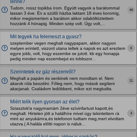
lenne?
Tudom, rossz topikba írom. Együtt vagyok a barátommal
49
lassan 3 éve. Én a szülői házba laktam 18 éves koromig,
mikor megismertem a barátom akkor odaköltöztettem
hozzánk 4 hónapig. Minden szép volt. Úgy volt,...
Mit tegyek ha felemeszt a gyasz?
szeptember vegen meghalt nagypapam, akkor nagyon
6
melyen erintett, viszont utana teltek a napok es azt ereztem
egyre jobb, volt, hogy eszembe se jutott. kb egy honapja
pedig minden nap eszembejut es tobbszor...
Szerintetek ez gáz részemről?
Meghalt a papám és senkinek nem mondtam el. Nem
11
akarok róla beszélni. Főleg nem, hogy mások segíteni
akarjanak. Családom ledöbbent, mikor ezt megtudta.
Miért telik ilyen gyorsan az élet?
Sziasztok!a nagymamám 2éve szívinfartust kapott,és
4
meghalt. Hirtelen jött a halálhíre mivel úgy tekintettem rá
mint az anyukámra,és telefonon tudtam meg,mert elvoltam
utazva.( A halála előtti napon is náluk...
Ha nagyszülő hal meg, akkor is szokás?