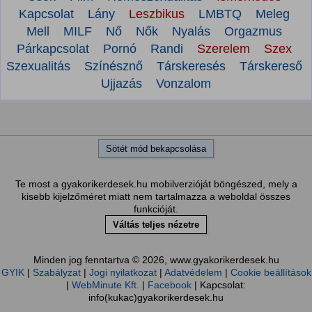
Kapcsolat
Lány
Leszbikus
LMBTQ
Meleg
Mell
MILF
Nő
Nők
Nyalás
Orgazmus
Párkapcsolat
Pornó
Randi
Szerelem
Szex
Szexualitás
Színésznő
Társkeresés
Társkereső
Ujjazás
Vonzalom
Sötét mód bekapcsolása
Te most a gyakorikerdesek.hu mobilverzióját böngészed, mely a
kisebb kijelzőméret miatt nem tartalmazza a weboldal összes
funkcióját.
Váltás teljes nézetre
Minden jog fenntartva © 2026, www.gyakorikerdesek.hu
GYIK
|
Szabályzat
|
Jogi nyilatkozat
|
Adatvédelem
|
Cookie beállítások
|
WebMinute Kft.
|
Facebook
| Kapcsolat:
info(kukac)gyakorikerdesek.hu