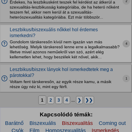
2
Érdekes, ha leszbikusként teszek fel kérdést az átkerül a
szexualitás-leszbikusság kategóriába, de ha heteró nőként
teszem fel, akkor nem kerül át a szexualitás-
heterószexualitás kategóriába. Ezt már többször...
Leszbikus/biszexuális nőkkel hol érdemes
ismerkedni?
Gondolom társkeresőn kívül nem igazán van más
4
lehetőség. Melyik társkereső lenne erre a legalkalmasabb?
Illetve mivel azonos neműekről van szó, azért elég
kellemetlen lehet, hogy beszélek két nővel, akik...
Leszbikus/biszex lányok hol ismerkedtetek meg a
párotokkal?
1
Voltam fent társkeresőn, az egyik része kamu, a másik
része úgy néz ki, mint egy férfi.
1
2
3
4
...
❯
❯❯
Kapcsolódó témák:
Barátnő
Biszexuális
Biszexualitás
Coming out
Csók
Film
Homoszexualitás
Ismerkedés