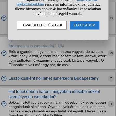
Leszbikus nőként szinte lehetetlen a társkeresés?
Hogyan ismerkedtek?
Pár éve nagyon beleszerettem egy másik nőbe. Akkoriban
13
még új volt nekem a dolog, azt hittem a férfiakat szeretem
és úgy éreztem cserben hagyott a szívem és a testem is.
Emellett sok bonyolító tényező volt,...
Létezik normális leszbikus társkereső? Vagy esetleg
érdemes itt is ismerkedni? 19/l
Erős a gyanúm, hogy minimum biszex vagyok, de az sem
23
kizárt, hogy leszbi, viszont még sosem voltam lánnyal, ezért
nem tudhatom élvezném-e, vagy csak kíváncsi vagyok : O
Fiúbarátom volt már egy pár, de csak...
Leszbikusként hol lehet ismerkedni Budapesten?
7
Hol lehet ebben három megyében idősebb nőkkel
személyesen ismerkedni?
Sokkal nyitottabb vagyok a nálam idősebb nőkre, és jobban
4
hangolódunk általában. Olyan helyek érdekelnek, ahol nem
néznek ki egy idősebb és egy fiatal nőt együtt. Heves, Jász-
Nagykun-Szolnok és Hajdú Bihar...