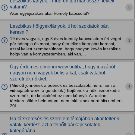
Leszbikus lányok. Tinderen jött már össze nektek
valami?
5
Akár egyéjszakás akár komoly kapcsolat?
Leszbikus hölgyek/lányok, ti hol szoktatok párt
keresni?
19 éves vagyok, egy 3 éves komoly kapcsolatom ért véget
5
pár hónapja és most, hogy újra elkezdtem párt keresni,
azzal kellett szembesülnöm, hogy nagyon kevés leszbikus
hölgy van a környezetemben, aki van,...
Úgy érdemes elmenni wow buliba, hogy igazából
nagyon nem vagyok bulis alkat, csak valahol
szeretnék nőkkel...
(Mielőtt jönnének a poénok és beszólások: nem, nem a
4
videójáték wow-ra gondolok.) Bejönnek a nők, ismerkedni
szeretnék, de kockaként ez nem könnyű. Az online
társkeresőkbe beleuntam, nem találni sok normális embert.
20L
Ha társkeresés és szerelem témájában akar feltenni
valaki kérdést, azt a felnőtt párkapcsolatok
kategóriába...