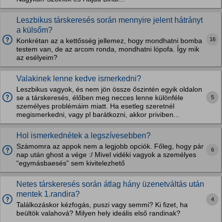
Leszbikus társkeresés során mennyire jelent hátrányt
a külsőm?
16
Konkrétan az a kettősség jellemez, hogy mondhatni bomba
testem van, de az arcom ronda, mondhatni lópofa. Így mik
az esélyeim?
Valakinek lenne kedve ismerkedni?
Leszbikus vagyok, és nem jön össze őszintén egyik oldalon
5
se a társkeresés, élőben meg necces lenne különféle
személyes problémáim miatt. Ha esetleg szeretnél
megismerkedni, vagy pl barátkozni, akkor priviben...
Hol ismerkednétek a legszívesebben?
Számomra az appok nem a legjobb opciók. Főleg, hogy pár
6
nap után ghost a vége :/ Mivel vidéki vagyok a személyes
“egymásbaesés” sem kivitelezhető
Netes társkeresés során átlag hány üzenetváltás után
mentek 1.randira?
4
Találkozáskor kézfogás, puszi vagy semmi? Ki fizet, ha
beültök valahová? Milyen hely ideális első randinak?