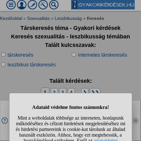
Kezdőoldal
»
Szexualitás
»
Leszbikusság
»
Keresés
Társkeresés téma - Gyakori kérdések
Keresés szexualitás - leszbikusság témában
Talált kulcsszavak:
társkeresés
internetes társkeresés
leszbikus társkeresés
Talált kérdések:
1
2
3
4
...
❯
❯❯
Hogy érdemes biszex vagy leszbikus nőknek párt
keresni?
Mennyiben másabb a társkeresés ha egy nő, nőt keres?
16
Úgyanúgy történik mint amikor egy heteró nő keres férfit? Te
hogy ismerkedrél meg a pároddal? (Nőxnő párokat
kérdezek itt) 18/biszex lány