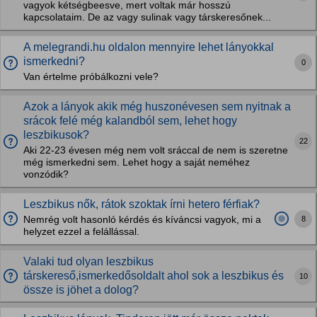
vagyok kétségbeesve, mert voltak már hosszú
kapcsolataim. De az vagy sulinak vagy társkeresőnek...
A melegrandi.hu oldalon mennyire lehet lányokkal
ismerkedni?
0
Van értelme próbálkozni vele?
Azok a lányok akik még huszonévesen sem nyitnak a
srácok felé még kalandból sem, lehet hogy
leszbikusok?
22
Aki 22-23 évesen még nem volt sráccal de nem is szeretne
még ismerkedni sem. Lehet hogy a saját neméhez
vonzódik?
Leszbikus nők, rátok szoktak írni hetero férfiak?
8
Nemrég volt hasonló kérdés és kíváncsi vagyok, mi a
helyzet ezzel a felállással.
Valaki tud olyan leszbikus
társkereső,ismerkedősoldalt ahol sok a leszbikus és
10
össze is jöhet a dolog?