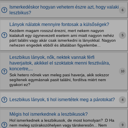
Ismerkedéskor hogyan vehetem észre azt, hogy valaki
6
leszbikus?
Lányok nálatok mennyire fontosak a külsőségek?
Kezdem magam rosszul érezni, mert nekem nagyon
5
kialakult egy úgynevezett esetem ami miatt nagyon nehéz
párt találni vagy akár csak ismerkedni is lányokkal. Nagyon
nehezen engedek ebből és általában figyelembe...
Leszbikus lányok, nők, nektek vannak férfi
haverjaitok, akikkel el szoktatok menni fesztiválra,
koncertre,...
10
Sok hetero nőnek van meleg pasi haverja, akik sokszor
segítenek egymásnak pasit találni, fordítva miért nem
gyakori ez?
Leszbikus lányok, ti hol ismertétek meg a párotokat?
4
Mégis hol ismerkednek a leszbikusok?
Hol ismerkednek a leszbikusok, de most komolyan? :D Ha
9
nem meleg szórakozóhelyen vagy társkeresőn... Nem