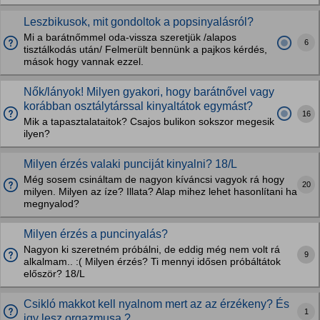
Leszbikusok, mit gondoltok a popsinyalásról?
Mi a barátnőmmel oda-vissza szeretjük /alapos
6
tisztálkodás után/ Felmerült bennünk a pajkos kérdés,
mások hogy vannak ezzel.
Nők/lányok! Milyen gyakori, hogy barátnővel vagy
korábban osztálytárssal kinyaltátok egymást?
16
Mik a tapasztalataitok? Csajos bulikon sokszor megesik
ilyen?
Milyen érzés valaki punciját kinyalni? 18/L
Még sosem csináltam de nagyon kíváncsi vagyok rá hogy
20
milyen. Milyen az íze? Illata? Alap mihez lehet hasonlítani ha
megnyalod?
Milyen érzés a puncinyalás?
Nagyon ki szeretném próbálni, de eddig még nem volt rá
9
alkalmam.. :( Milyen érzés? Ti mennyi idősen próbáltátok
először? 18/L
Csikló makkot kell nyalnom mert az az érzékeny? És
1
igy lesz orgazmusa.?