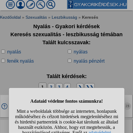
Kezdőoldal
»
Szexualitás
»
Leszbikusság
»
Keresés
Nyalás - Gyakori kérdések
Keresés szexualitás - leszbikusság témában
Talált kulcsszavak:
nyalás
nyálas
fenék nyalás
nyalás pénzért
Talált kérdések:
1
2
3
4
...
❯
❯❯
Lányok volt e már hogy a legjobb barátnőtökkel volt
valami leszbizés?
23
Részletesen kiváncsi vagyok rá
Leszbikusok és az alkalmi szex. Van ilyen ?
Szinte mindenhol azt olvasni itt a Gyakorin, hogy hát