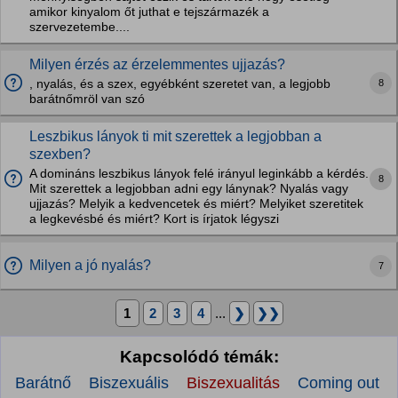
amikor kinyalom őt juthat e tejszármazék a
szervezetembe....
Milyen érzés az érzelemmentes ujjazás?
8
, nyalás, és a szex, egyébként szeretet van, a legjobb
barátnőmröl van szó
Leszbikus lányok ti mit szerettek a legjobban a
szexben?
A domináns leszbikus lányok felé irányul leginkább a kérdés.
8
Mit szerettek a legjobban adni egy lánynak? Nyalás vagy
ujjazás? Melyik a kedvencetek és miért? Melyiket szeretitek
a legkevésbé és miért? Kort is írjatok légyszi
Milyen a jó nyalás?
7
1
2
3
4
...
❯
❯❯
Kapcsolódó témák:
Barátnő
Biszexuális
Biszexualitás
Coming out