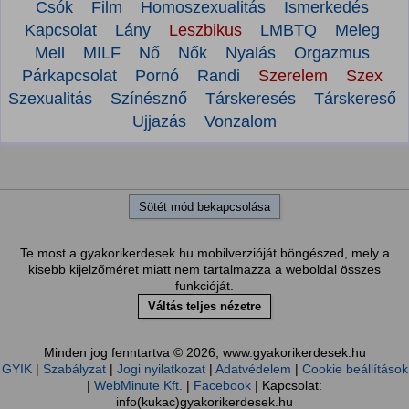
Csók
Film
Homoszexualitás
Ismerkedés
Kapcsolat
Lány
Leszbikus
LMBTQ
Meleg
Mell
MILF
Nő
Nők
Nyalás
Orgazmus
Párkapcsolat
Pornó
Randi
Szerelem
Szex
Szexualitás
Színésznő
Társkeresés
Társkereső
Ujjazás
Vonzalom
Sötét mód bekapcsolása
Te most a gyakorikerdesek.hu mobilverzióját böngészed, mely a
kisebb kijelzőméret miatt nem tartalmazza a weboldal összes
funkcióját.
Váltás teljes nézetre
Minden jog fenntartva © 2026, www.gyakorikerdesek.hu
GYIK
|
Szabályzat
|
Jogi nyilatkozat
|
Adatvédelem
|
Cookie beállítások
|
WebMinute Kft.
|
Facebook
| Kapcsolat:
info(kukac)gyakorikerdesek.hu