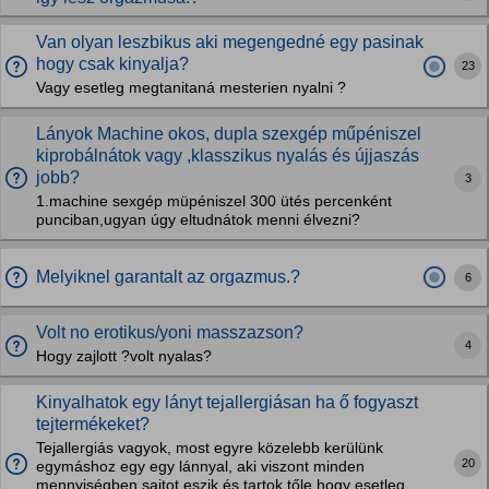
Van olyan leszbikus aki megengedné egy pasinak
hogy csak kinyalja?
23
Vagy esetleg megtanitaná mesterien nyalni ?
Lányok Machine okos, dupla szexgép műpéniszel
kiprobálnátok vagy ,klasszikus nyalás és újjaszás
jobb?
3
1.machine sexgép müpéniszel 300 ütés percenként
punciban,ugyan úgy eltudnátok menni élvezni?
Melyiknel garantalt az orgazmus.?
6
Volt no erotikus/yoni masszazson?
4
Hogy zajlott ?volt nyalas?
Kinyalhatok egy lányt tejallergiásan ha ő fogyaszt
tejtermékeket?
Tejallergiás vagyok, most egyre közelebb kerülünk
20
egymáshoz egy egy lánnyal, aki viszont minden
mennyiségben sajtot eszik és tartok tőle hogy esetleg