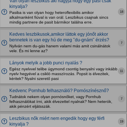
Van olyan leszbikus aki hagyja hogy egy pasi csak
kinyalja?
18
Pasiba is van olyan hogy heteroflexibilis amikor
alkalmanként fiúval is van orál. Leszbikus csajnak sincs
mindig partnere de pasit bármikor találna erre.
Kedves leszbikusok,amikor láttok egy jónőt akkor
bennetek is van egy hú de meg "du-gnám" érzés?
7
Nyilván nem du-gás hanem valami más amit csinálnátok
vele. És mi lenne az?
Lányok melyik a jobb punci nyalás ?
Egész nyelvvel telibe úgymond csontig benyalni vagy inkább
11
nyelv hegyével a csikló masszírozás. Popsit is élvezitek,
kéritek? Nyalni szerető pasi
Kedvenc Pornhub felhasználó? Pornószínésznő?
Tudnátok nekem olyan pornósnőket, vagy Pornhub
7
felhasználókat írni, akik élvezettel nyalnak? Nem heterók,
akik pénzért eljátsszák.
Leszbikus nők miért nem engedik hogy egy férfi
19
kinyalja ?