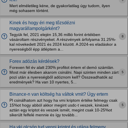
Mert elméletileg kéne, de gyakorlatilag úgy tudom, ilyen
még sohasem történt.
Kinek és hogy éri meg tőzsdézni
magyarállampolgárként?
Tegyük fel, 2021 elején 15,36 millió forint értékben
8
vásároltam részvényeket. A részvények árfolyama 31.25%-
kal növekedett 2021 és 2024 között. A 2024-es eladáskor a
nyereségből épp átléptem a...
Forex adózás kérdések?
Forexen fél év alatt 230% profitot értem el demó számlán.
5
Most már élesben akarom csinálni. Napi szinten minden zárt
pozi után a nyereségből adóznom kell? Összeadhatók az
eredmények? Ha van 10 nyertes, 5...
Binance-n van költség ha váltok vmit? Úgy ertem
Pl csinálhatom azt hogy ha vmi kriptom értéke felmegy csak
5
15%ot hogy abból akkor megint usdc-t veszek, kinézek
aztán egy kriptot és veszek ismét, megint csak 10-25%ot
sikerült felfelé mennie és így tovább...
Ha vki olcsón tud venni kriptot és utána felmegy