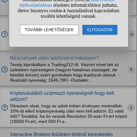
csak az írjon aki érdemben hozzá tud járulni. Legyetek
türelmessek köszönöm.
Revolut tőzsdei ügyletek utáni adózás?
Sziasztok, arra lennék kíváncsi hogy a Revolut számlán
10
befektetett pénz egyből adóköteles-e, vagy csak akkor ha
azt kiutalom magyar / és vagy rendes revolut számlára. Az
adó kiszámításával tisztában vagyok,...
Részvények utáni adófizetést miképpen?
Tavaly kipróbáltam a Trading212-őt. Viszont mivel lett az
5
üzleteken nyereségem (nagyon hatalmas összegek, de
később leírom) ezért gondoltam hogy leadózok utánuk. -
Realizált nyereség: 1545,79Ft -Osztalék:...
Kriptovalutából származó nyereségnél hogy kell
adózni?
Olvastam olyat, hogy az adott évben érvényes minimálbér
1
10%-át elérő kriptonyereség után nem kell adózni. Ez valid
infó? Továbbá, ha én veszek Revoluton 20 ezer Ft-ért kriptót
(19500 Ft-ért, mert 500 Ft a...
Interactive Brokers felületen történő kereskedés