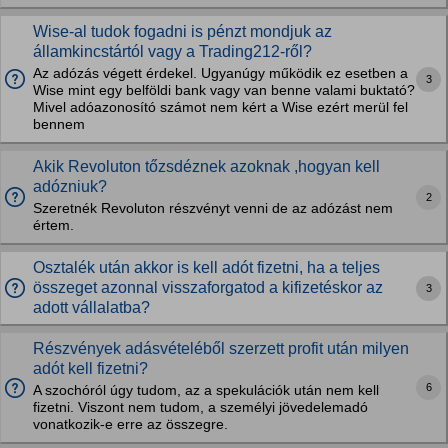
Wise-al tudok fogadni is pénzt mondjuk az
államkincstártól vagy a Trading212-ről?
Az adózás végett érdekel. Ugyanúgy működik ez esetben a
3
Wise mint egy belföldi bank vagy van benne valami buktató?
Mivel adóazonosító számot nem kért a Wise ezért merül fel
bennem
Akik Revoluton tőzsdéznek azoknak ,hogyan kell
adózniuk?
2
Szeretnék Revoluton részvényt venni de az adózást nem
értem.
Osztalék után akkor is kell adót fizetni, ha a teljes
összeget azonnal visszaforgatod a kifizetéskor az
3
adott vállalatba?
Részvények adásvételéből szerzett profit után milyen
adót kell fizetni?
6
A szochóról úgy tudom, az a spekulációk után nem kell
fizetni. Viszont nem tudom, a személyi jövedelemadó
vonatkozik-e erre az összegre.