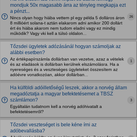
mondjuk 50x magasabb árra az tényleg megkapja ezt
a pénzt...
26
Nincs olyan hogy hiába vettem pl egy példa 5 dolláros áron
8 millióért solana-t aztán elakarom adni amikor 200 dollárt
ért és hiába akarom nem tudom eladni vagy ez mindig
működik? Vagy vki kell a túlsó oldalon...
Tőzsdei ügyletek adózásánál hogyan számoljak az
alábbi esetben?
Az értékpapírszámla dollárban van vezetve, azaz a vételek
1
és az eladások is dollárban kerülnek elszámolásra. Ha a
nyereséges és a veszteséges ügyleteket összesítem az
adóévre vonatkozóan, akkor dollárban...
Ha külföldi adóilletőségű leszek, akkor a norvég állam
megadóztatja a magyar befektetésemet a TBSZ
számlámon?
3
Egyáltalán tudatnom kell a norvég adóhivatalt a
befektetésemről?
Tőzsdei veszteséget is bele kéne írni az
adóbevallásba?