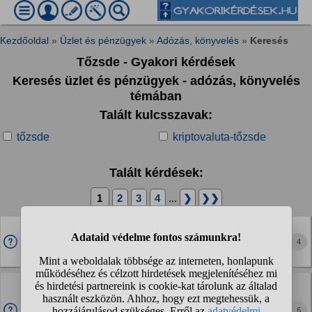
Kezdőoldal
»
Üzlet és pénzügyek
»
Adózás, könyvelés
»
Keresés
Tőzsde - Gyakori kérdések
Keresés üzlet és pénzügyek - adózás, könyvelés
témában
Talált kulcsszavak:
tőzsde
kriptovaluta-tőzsde
Talált kérdések:
1
2
3
4
...
❯
❯❯
A sok tőzsdei számlám közül az egyiket nem
számoltam hozzá az adómhoz 2022, 2023, 2024-ben,
4
rajta jelentős,...
Hogy kell adóbevallást írni és adózni?
Nem adóztam még nem tudom hogy kell. Személyi
6
jövedelem adóról van szó árfolyamjövedelem adó. Kérem