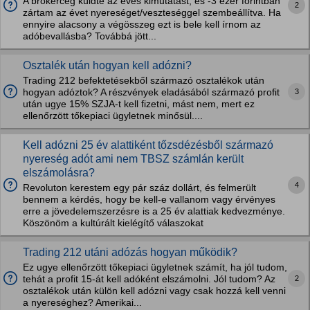
A brókercég küldte az éves kimutatást, és -3 ezer forintban
2
zártam az évet nyereséget/veszteséggel szembeállítva. Ha
ennyire alacsony a végösszeg ezt is bele kell írnom az
adóbevallásba? Továbbá jött...
Osztalék után hogyan kell adózni?
Trading 212 befektetésekből származó osztalékok után
3
hogyan adóztok? A részvények eladásából származó profit
után ugye 15% SZJA-t kell fizetni, mást nem, mert ez
ellenőrzött tőkepiaci ügyletnek minősül....
Kell adózni 25 év alattiként tőzsdézésből származó
nyereség adót ami nem TBSZ számlán került
elszámolásra?
4
Revoluton kerestem egy pár száz dollárt, és felmerült
bennem a kérdés, hogy be kell-e vallanom vagy érvényes
erre a jövedelemszerzésre is a 25 év alattiak kedvezménye.
Köszönöm a kultúrált kielégítő válaszokat
Trading 212 utáni adózás hogyan működik?
Ez ugye ellenőrzött tőkepiaci ügyletnek számít, ha jól tudom,
2
tehát a profit 15-át kell adóként elszámolni. Jól tudom? Az
osztalékok után külön kell adózni vagy csak hozzá kell venni
a nyereséghez? Amerikai...