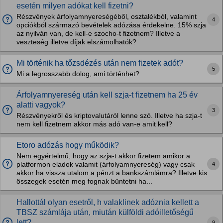
esetén milyen adókat kell fizetni?
Részvények árfolyamnyereségéből, osztalékból, valamint
4
opciókból származó bevételek adózása érdekelne. 15% szja
az nyilván van, de kell-e szocho-t fizetnem? Illetve a
veszteség illetve díjak elszámolhatók?
Mi történik ha tőzsdézés után nem fizetek adót?
5
Mi a legrosszabb dolog, ami történhet?
Árfolyamnyereség után kell szja-t fizetnem ha 25 év
alatti vagyok?
3
Részvényekről és kriptovalutáról lenne szó. Illetve ha szja-t
nem kell fizetnem akkor más adó van-e amit kell?
Etoro adózás hogy működik?
Nem egyértelmű, hogy az szja-t akkor fizetem amikor a
4
platformon eladok valamit (árfolyamnyereség) vagy csak
akkor ha vissza utalom a pénzt a bankszámlámra? Illetve kis
összegek esetén meg fognak büntetni ha...
Hallottál olyan esetről, h valaklinek adóznia kellett a
TBSZ számlája után, miután külföldi adóilletőségű
lett?
9