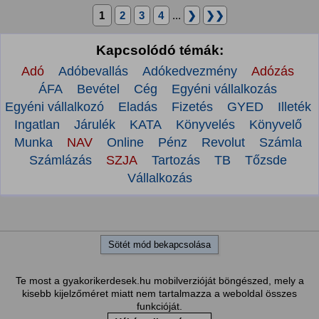
1
2
3
4
...
❯
❯❯
Kapcsolódó témák:
Adó
Adóbevallás
Adókedvezmény
Adózás
ÁFA
Bevétel
Cég
Egyéni vállalkozás
Egyéni vállalkozó
Eladás
Fizetés
GYED
Illeték
Ingatlan
Járulék
KATA
Könyvelés
Könyvelő
Munka
NAV
Online
Pénz
Revolut
Számla
Számlázás
SZJA
Tartozás
TB
Tőzsde
Vállalkozás
Sötét mód bekapcsolása
Te most a gyakorikerdesek.hu mobilverzióját böngészed, mely a
kisebb kijelzőméret miatt nem tartalmazza a weboldal összes
funkcióját.