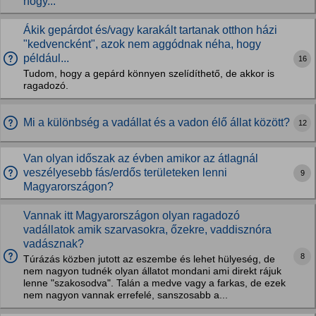
hogy...
Ákik gepárdot és/vagy karakált tartanak otthon házi
"kedvencként", azok nem aggódnak néha, hogy
például...
16
Tudom, hogy a gepárd könnyen szelídíthető, de akkor is
ragadozó.
Mi a különbség a vadállat és a vadon élő állat között?
12
Van olyan időszak az évben amikor az átlagnál
veszélyesebb fás/erdős területeken lenni
9
Magyarországon?
Vannak itt Magyarországon olyan ragadozó
vadállatok amik szarvasokra, őzekre, vaddisznóra
vadásznak?
8
Túrázás közben jutott az eszembe és lehet hülyeség, de
nem nagyon tudnék olyan állatot mondani ami direkt rájuk
lenne "szakosodva". Talán a medve vagy a farkas, de ezek
nem nagyon vannak errefelé, sanszosabb a...