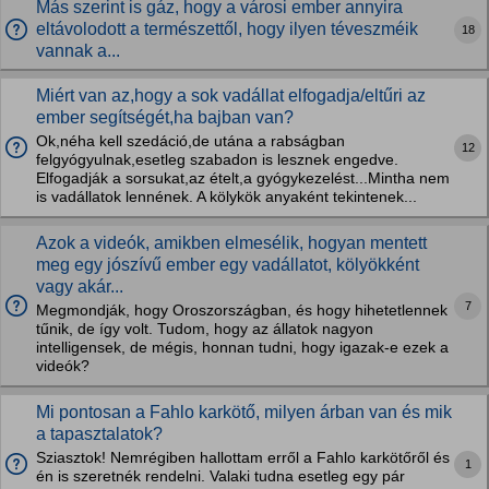
Más szerint is gáz, hogy a városi ember annyira
eltávolodott a természettől, hogy ilyen téveszméik
18
vannak a...
Miért van az,hogy a sok vadállat elfogadja/eltűri az
ember segítségét,ha bajban van?
Ok,néha kell szedáció,de utána a rabságban
12
felgyógyulnak,esetleg szabadon is lesznek engedve.
Elfogadják a sorsukat,az ételt,a gyógykezelést...Mintha nem
is vadállatok lennének. A kölykök anyaként tekintenek...
Azok a videók, amikben elmesélik, hogyan mentett
meg egy jószívű ember egy vadállatot, kölyökként
vagy akár...
7
Megmondják, hogy Oroszországban, és hogy hihetetlennek
tűnik, de így volt. Tudom, hogy az állatok nagyon
intelligensek, de mégis, honnan tudni, hogy igazak-e ezek a
videók?
Mi pontosan a Fahlo karkötő, milyen árban van és mik
a tapasztalatok?
Sziasztok! Nemrégiben hallottam erről a Fahlo karkötőről és
1
én is szeretnék rendelni. Valaki tudna esetleg egy pár