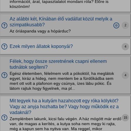
információt, árat, tapasztalatot mondani róla? Előre is
köszönöm!
Az alábbi két, Kínában élő vadállat közül melyik a
szimpatikusabb?
2
Az óriáspanda vagy a hópárduc?
Ezek milyen állatok koponyái?
4
Félek, hogy össze szeretnének csapni ellenem
tudnátok segíteni?
Egész életemben, félelmem volt a pókoktól, ha meglátok
4
egyet, kiráz a hideg, nem mentem be a fürdőkádba sem
mert ott volt a plafonon egy csúnya, ízes lábu pókic. És
látom rajtuk hogy figyelnek, ma pl...
Mit tegyek ha a kutyám hazahozott egy róka kölyköt?
Vagy az anyja hozhatta be? Vagy hogy működik ez a
vadaknál?
15
Zemplénben lakunk, kicsi falu végén. A ház mögött már erdő
van, de magas a kerítés, a kutya soha nem megy ki rajta,
még a kapun sem ha nyitva van. Ma reggel, mikor