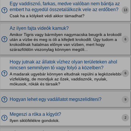
Egy vaddisznó, farkas, medve valóban nem bántja az
embert ha egyedül összetalálkozik vele az erdőben?
13
Csak ha a kölykeit védi akkor támadhat?
Az ilyen fajta videók kamuk?
Amikor Tigris vagy bármilyen nagymacska beugrik a krokodil
6
után a vízbe és meg is öli a kifejlett krokodilt. Úgy tudom a
krokodilnak hatalmas előnye van vízben, mert hogy
szárazföldön viszonylag könnyen megöli...
Hogy jutnak az állatok vízhez olyan területeken ahol
nincsen semmilyen tó vagy folyó a közelben?
6
A madarak ugyebár könnyen eltudnak repülni a legközelebbi
vízfelületig, de mondjuk az őzek, vaddisznók, nyulak,
mókusok, rókák és társaik?
Hogyan lehet egy vadállatot megszeliditeni?
9
Megeszi a róka a kígyót?
2
Ilyen siklófélékre gondolok.