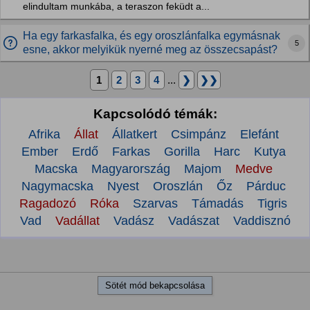
elindultam munkába, a teraszon feküdt a...
Ha egy farkasfalka, és egy oroszlánfalka egymásnak
5
esne, akkor melyikük nyerné meg az összecsapást?
1
2
3
4
...
❯
❯❯
Kapcsolódó témák:
Afrika
Állat
Állatkert
Csimpánz
Elefánt
Ember
Erdő
Farkas
Gorilla
Harc
Kutya
Macska
Magyarország
Majom
Medve
Nagymacska
Nyest
Oroszlán
Őz
Párduc
Ragadozó
Róka
Szarvas
Támadás
Tigris
Vad
Vadállat
Vadász
Vadászat
Vaddisznó
Sötét mód bekapcsolása