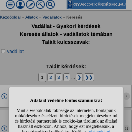
Kezdőoldal
»
Állatok
»
Vadállatok
»
Keresés
Vadállat - Gyakori kérdések
Keresés állatok - vadállatok témában
Talált kulcsszavak:
vadállat
Talált kérdések:
1
2
3
4
...
❯
❯❯
Volt valaha olyan igazi eset amikor elvesztett babát
vadállatok neveltek fel?
7
Vagy csak kitalált történet a Maugli és a Tarzan?
Mit gondoltok a Rókales Norbi tevékenységéről?
Biztos, hogy jó ötlet rókákat menteni?
Többféle, emberre is halálos betegséget terjesztenek
31
(veszettség, bélgiliszta) és durván ritkítják a hasznos