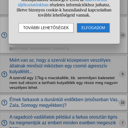
vadállományt. Persze nem a róka a "rossz", mert ő csak
túlél, de ha valaki állatot ment,...
Amikor a fotelharcos "természetvédő" utálja a
vadászokat, az nem képmutatás?
Mivel közben: - A hobbi horgászokkal semmi baja, de
50
legalábbis tizedannyi kritika nem éri őket a részéről, mint a
vadászokat. Pedig ott nincs gyors halál, kampó akad az állat
gyomrába, kiszedéskor szakad a...
Miért van az, hogy a szervál közepesen veszélyes
állatnak minősül miközben egy csomó agresszív
kutyafélét...
9
A szervál egy 17kg-s macskaféle, kb. semmilyen balesetet
nem tud okozni a tartható kutyafélék egy része meg nagyon
veszélyes lehet.
Élnek farkasok a dunántúli erdőkben (elsősorban Vas,
15
Zala, Somogy megyékben)?
A ragadozó vadállatok például a farkas oroszlán tigris
ha megmentjük az embert minden esetben megeszik
7