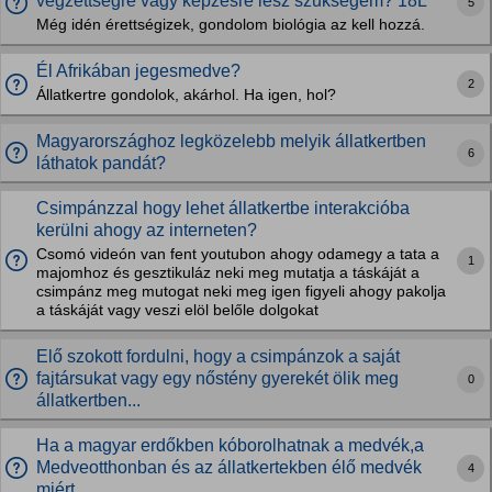
végzettségre vagy képzésre lesz szukségem? 18L
5
Még idén érettségizek, gondolom biológia az kell hozzá.
Él Afrikában jegesmedve?
2
Állatkertre gondolok, akárhol. Ha igen, hol?
Magyarországhoz legközelebb melyik állatkertben
6
láthatok pandát?
Csimpánzzal hogy lehet állatkertbe interakcióba
kerülni ahogy az interneten?
Csomó videón van fent youtubon ahogy odamegy a tata a
1
majomhoz és gesztikuláz neki meg mutatja a táskáját a
csimpánz meg mutogat neki meg igen figyeli ahogy pakolja
a táskáját vagy veszi elöl belőle dolgokat
Elő szokott fordulni, hogy a csimpánzok a saját
fajtársukat vagy egy nőstény gyerekét ölik meg
0
állatkertben...
Ha a magyar erdőkben kóborolhatnak a medvék,a
Medveotthonban és az állatkertekben élő medvék
4
miért...