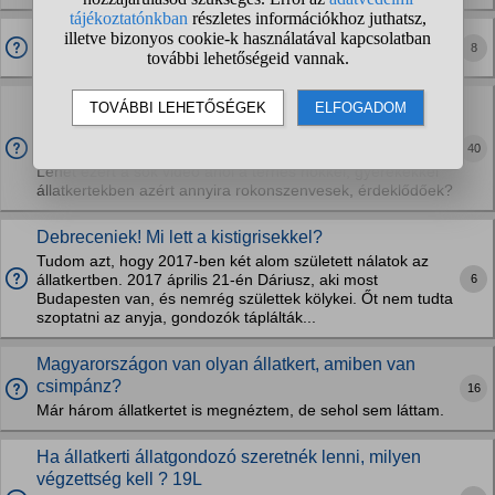
Kacsacsőrű emlős van a budapesti állatkertben?
8
Vajon az emberszabású főemlősök - leginkább az
orángután - képesek megérteni, hogy az emberek
furcsa külsejű "rokonaik"?
40
Lehet ezért a sok videó ahol a terhes nőkkel, gyerekekkel
állatkertekben azért annyira rokonszenvesek, érdeklődőek?
Debreceniek! Mi lett a kistigrisekkel?
Tudom azt, hogy 2017-ben két alom született nálatok az
6
állatkertben. 2017 április 21-én Dáriusz, aki most
Budapesten van, és nemrég születtek kölykei. Őt nem tudta
szoptatni az anyja, gondozók táplálták...
Magyarországon van olyan állatkert, amiben van
csimpánz?
16
Már három állatkertet is megnéztem, de sehol sem láttam.
Ha állatkerti állatgondozó szeretnék lenni, milyen
végzettség kell ? 19L