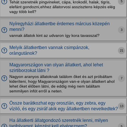
5
Tehát szeretnék pingvineket, cápa, krokodil, halak, tigris,
elefánt gondozni,ehhez állatorvosi asszisztens képzés elég
vagy több kell?
Nyíregyházi állatkertbe érdemes március közepén
menni?
3
vannak állatok kint az udvaron így kora tavasszal?
Melyik állatkertben vannak csimpánzok,
21
oràngutánok?
Magyarországon van olyan állatkert, ahol lehet
szirtiborzokat látni ?
Nagyon aranyos állatoknak találom őket és azt próbáltam
7
kideríteni, hogy Magyarországon van-e olyan állatkert ahol
lehet őket élőben látni, de eddig még nem találtam
semmilyen infót erről a neten.
Össze barátkozhat egy oroszlán, egy zebra, egy
13
víziló, és egy zsiráf akik egy állatkertben nevelkedtek?
Ha állatkerti állatgondozó szeretnék lenni, milyen
tanfolyamot, képzést kell elvégeznem?
5