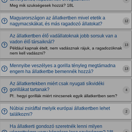
Meg mik szukségesek hozzá? 18L
Magyarországon az állatkertben mivel etetik a
12
nagymacskákat, és más ragadozó állatokat?
Az állatkertben élő vadállatoknak jobb sorsuk van a
vadon élő társaiknál?
13
Például kapnak ételt, nem vadásznak rájuk, a ragadozóknak
nem kell vadászni?
Mennyibe veszélyes a gorilla tényleg megtámadna
13
engem ha állatkertbe bemennék hozzá?
Az állatkertekben miért csak nyugati síkvidéki
gorillákat tartanak?
4
Pl:. hegyi gorillák miért nincsenek egyik állatkertben sem?
Núbiai zsiráffal melyik európai állatkertben lehet
2
találkozni?
Ha állatkerti gondozó szeretnék lenni milyen