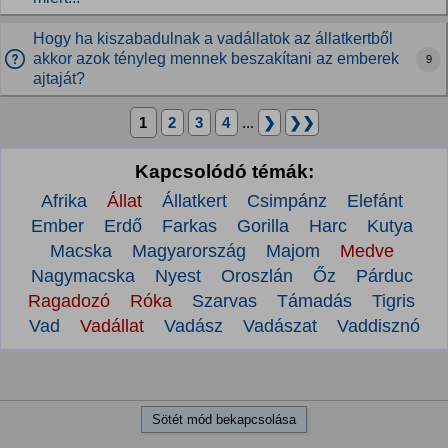
Hogy ha kiszabadulnak a vadállatok az állatkertből
akkor azok tényleg mennek beszakítani az emberek
9
ajtaját?
1
2
3
4
...
❯
❯❯
Kapcsolódó témák:
Afrika
Állat
Állatkert
Csimpánz
Elefánt
Ember
Erdő
Farkas
Gorilla
Harc
Kutya
Macska
Magyarország
Majom
Medve
Nagymacska
Nyest
Oroszlán
Őz
Párduc
Ragadozó
Róka
Szarvas
Támadás
Tigris
Vad
Vadállat
Vadász
Vadászat
Vaddisznó
Sötét mód bekapcsolása