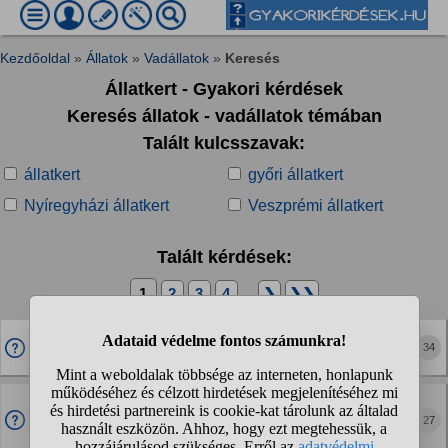
Kezdőoldal
»
Állatok
»
Vadállatok
»
Keresés
Állatkert - Gyakori kérdések
Keresés állatok - vadállatok témában
Talált kulcsszavak:
állatkert
győri állatkert
Nyíregyházi állatkert
Veszprémi állatkert
Talált kérdések:
1
2
3
4
...
❯
❯❯
Hol lehet medvét simogatni?
34
Állatkertben?
Az állatkertek lényegében börtönök, állatoknak?
27
Ráadásul még pénzért is lehet nézegetni őket a
nagyközönségnek. Szerencsétlen állatok.