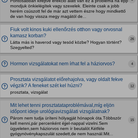
Pontosabban kifejtve erekció alatt van ez a probléma ha épp
mondjuk önkielégítek vagy szexelek. Eleinte csak a jobb
herém csúszott fel de már azt vettem észre hogy mindkettő
de van hogy vissza megy magától de...
Fiuk volt kinos kuki ellenőrzés otthon vagy orvosnal
kamasz korban?
26
Látta más is haverod vagy tesód közbe? Hogyan történt?
Szegyelted?
Hormon vizsgálatokat nem írhat fel a háziorvos?
4
Prosztata vizsgálatot előrehajolva, vagy oldalt fekve
végzik? A feneket szét kel húzni?
12
prosztata, vizsgálat
Mit lehet tenni prosztatataproblémával,míg eljön
időpont ideje urológiavizsgálati vizsgálatnak?
Párom nem tudja üríteni hólyagját hónapok óta.Többször
15
kell menni,pár percenként éjjel-nappal vizelni.Sem
ügyeleten,sem háziorvos nem ír beutalót.Kétféle
gyógynövénykapszulát szedett,de nem használ.Mit...