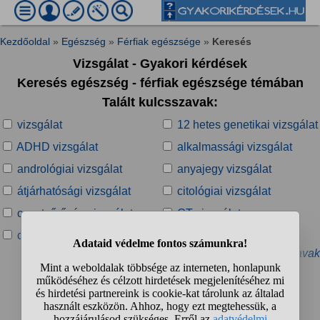
Kezdőoldal
»
Egészség
»
Férfiak egészsége
»
Keresés
Vizsgálat - Gyakori kérdések
Keresés egészség - férfiak egészsége témában
Talált kulcsszavak:
vizsgálat
12 hetes genetikai vizsgálat
ADHD vizsgálat
alkalmassági vizsgálat
andrológiai vizsgálat
anyajegy vizsgálat
átjárhatósági vizsgálat
citológiai vizsgálat
csontsűrűség vizsgálat
CT-vizsgálat
cukorterheléses vizsgálat
DNS-vizsgálat
» További kapcsolódó kulcsszavak
Talált kérdések:
1
2
3
4
...
❯
❯❯