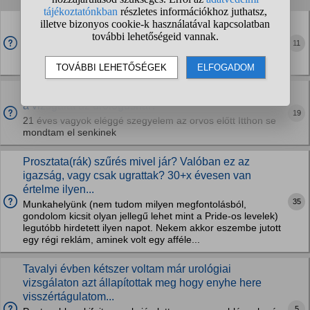
Felnőttkorban kínos a fitymaszukulet? Hogyan zajlik a
vizsgalat orvosnal?
11
Sajnos fitymaszukuletem van eléggé súlyos szeretnék
elmenni orvoshoz Eléggé szegyellem
Fiuk ciki a fitymaszukulet felnőtt korba? Hogyan zajlik
a vizsgálat az urológusnal?
19
21 éves vagyok eléggé szegyelem az orvos előtt Itthon se
mondtam el senkinek
Prosztata(rák) szűrés mivel jár? Valóban ez az
igazság, vagy csak ugrattak? 30+x évesen van
értelme ilyen...
35
Munkahelyünk (nem tudom milyen megfontolásból,
gondolom kicsit olyan jellegű lehet mint a Pride-os levelek)
legutóbb hirdetett ilyen napot. Nekem akkor eszembe jutott
egy régi reklám, aminek volt egy afféle...
Tavalyi évben kétszer voltam már urológiai
vizsgálaton azt állapítottak meg hogy enyhe here
visszértágulatom...
5