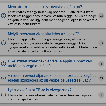
Mennyire kellemetlen ez orvosi vizsgálaton?
Kértek vizeletet egy műanyag pohárba. Előtte direkt ittam
10
folydékot reggel hogy legyen. Voltam reggel WC-n de nagy
dolgom is volt, de úgy nem ment hogy ne jöjjön ki belőlem a
vizelet is, nem tudtam...
Melyik prosztata vizsgálat lehet az "igazi"?
Kb 2 hónapja voltam urológiai vizsgálaton, ahol az a
10
diagnozis, hogy a prosztata lényegesen nagyobb (a
gyógyszereket továbbra is szedni kell). Az elmúlt héten hasi
CT. vizsgálaton voltam ott viszont az...
PSA szintet szeretnék vérvétel alapján. Ehhez kell
6
urológiai vizsgálat előtte?
A modern orvosi eljárások mellett prosztata vizsgálat
24
esetén szükséges az ujj végbélbe vezetése, vagy...
Ilyen vizsgálatot TB-re is elvégeznek?
1
Elsősorban szakemberek véleménye érdekelne vagy aki
már utánajárt ennek.