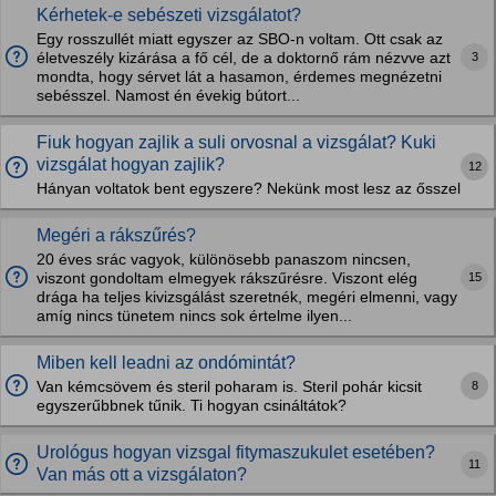
Kérhetek-e sebészeti vizsgálatot?
Egy rosszullét miatt egyszer az SBO-n voltam. Ott csak az
3
életveszély kizárása a fő cél, de a doktornő rám nézvve azt
mondta, hogy sérvet lát a hasamon, érdemes megnézetni
sebésszel. Namost én évekig bútort...
Fiuk hogyan zajlik a suli orvosnal a vizsgálat? Kuki
vizsgálat hogyan zajlik?
12
Hányan voltatok bent egyszere? Nekünk most lesz az ősszel
Megéri a rákszűrés?
20 éves srác vagyok, különösebb panaszom nincsen,
15
viszont gondoltam elmegyek rákszűrésre. Viszont elég
drága ha teljes kivizsgálást szeretnék, megéri elmenni, vagy
amíg nincs tünetem nincs sok értelme ilyen...
Miben kell leadni az ondómintát?
8
Van kémcsövem és steril poharam is. Steril pohár kicsit
egyszerűbbnek tűnik. Ti hogyan csináltátok?
Urológus hogyan vizsgal fitymaszukulet esetében?
11
Van más ott a vizsgálaton?