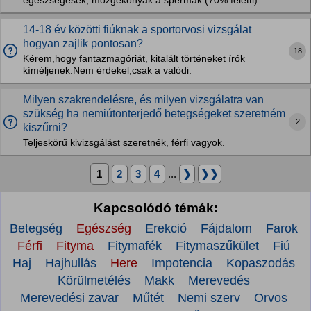
egészségesek, mozgékonyak a spermák (70% feletti)....
14-18 év közötti fiúknak a sportorvosi vizsgálat
hogyan zajlik pontosan?
18
Kérem,hogy fantazmagóriát, kitalált történeket írók
kíméljenek.Nem érdekel,csak a valódi.
Milyen szakrendelésre, és milyen vizsgálatra van
szükség ha nemiútonterjedő betegségeket szeretném
2
kiszűrni?
Teljeskörű kivizsgálást szeretnék, férfi vagyok.
1
2
3
4
...
❯
❯❯
Kapcsolódó témák:
Betegség
Egészség
Erekció
Fájdalom
Farok
Férfi
Fityma
Fitymafék
Fitymaszűkület
Fiú
Haj
Hajhullás
Here
Impotencia
Kopaszodás
Körülmetélés
Makk
Merevedés
Merevedési zavar
Műtét
Nemi szerv
Orvos