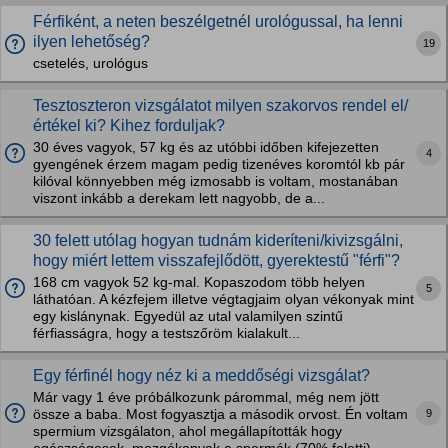
Férfiként, a neten beszélgetnél urológussal, ha lenni
ilyen lehetőség?
19
csetelés, urológus
Tesztoszteron vizsgálatot milyen szakorvos rendel el/
értékel ki? Kihez forduljak?
30 éves vagyok, 57 kg és az utóbbi időben kifejezetten
4
gyengének érzem magam pedig tizenéves koromtól kb pár
kilóval könnyebben még izmosabb is voltam, mostanában
viszont inkább a derekam lett nagyobb, de a...
30 felett utólag hogyan tudnám kideríteni/kivizsgálni,
hogy miért lettem visszafejlődött, gyerektestű "férfi"?
168 cm vagyok 52 kg-mal. Kopaszodom több helyen
5
láthatóan. A kézfejem illetve végtagjaim olyan vékonyak mint
egy kislánynak. Egyedül az utal valamilyen szintű
férfiasságra, hogy a testszőröm kialakult...
Egy férfinél hogy néz ki a meddőségi vizsgálat?
Már vagy 1 éve próbálkozunk párommal, még nem jött
9
össze a baba. Most fogyasztja a második orvost. Én voltam
spermium vizsgálaton, ahol megállapították hogy