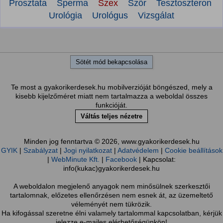
Prosztata
Sperma
Szex
Szőr
Tesztoszteron
Urológia
Urológus
Vizsgálat
Sötét mód bekapcsolása
Te most a gyakorikerdesek.hu mobilverzióját böngészed, mely a
kisebb kijelzőméret miatt nem tartalmazza a weboldal összes
funkcióját.
Váltás teljes nézetre
Minden jog fenntartva © 2026, www.gyakorikerdesek.hu
GYIK
|
Szabályzat
|
Jogi nyilatkozat
|
Adatvédelem
|
Cookie beállítások
|
WebMinute Kft.
|
Facebook
| Kapcsolat:
info(kukac)gyakorikerdesek.hu
A weboldalon megjelenő anyagok nem minősülnek szerkesztői
tartalomnak, előzetes ellenőrzésen nem esnek át, az üzemeltető
véleményét nem tükrözik.
Ha kifogással szeretne élni valamely tartalommal kapcsolatban, kérjük
jelezze e-mailes elérhetőségünkön!