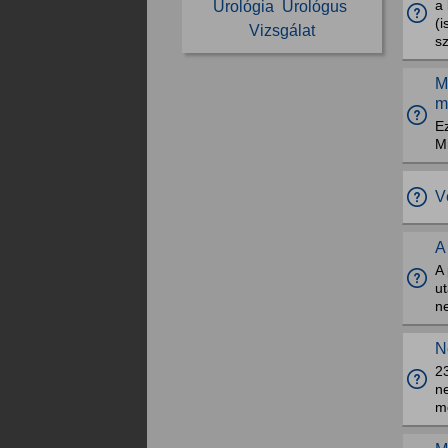
a
Urológia
Urológus
(
Vizsgálat
sz
M
m
E
Mi
V
A
A
ut
n
N
2
ne
me