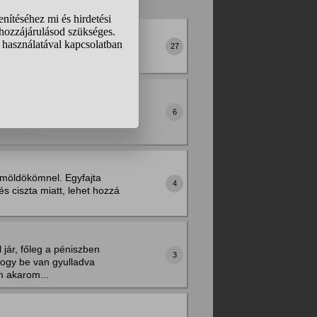
zva… hány ingerem is
27
m el újra hasonlót érezni.
6
ó érzés van benne.
alamikor...
emöldökömnel. Egyfajta
4
s ciszta miatt, lehet hozzá
jár, főleg a péniszben
3
hogy be van gyulladva
m akarom...