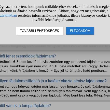
 jobb herém borzasztóan fàj! Be van dagadva meg fel van csús
an meg olyan mint ha meg lenne csavarodva! Mi lehet?
.: biciklizés után történt
ompán fájdogál és bizsereg a bal herém, mi lehet ez?
lán tavaly éreztem ezt pár napig, de aztán az utóbbi pár hétben kezdte
bal herém hátulsó/oldalsó/alsó része bizsereg, néha fáj, üléskor nyom
azából megmagyarázhatatlan az egész, mert van amikor totál eltűnik, v
itől lehet szemöldök fájdalmam?
örülbelül 6-8 hete kezdődött visszatérően egy pontszerű fájdalom a sz
jfájás. Korábban ilyen nem volt. Kb 10 hete műtöttek arcüreggyulladás é
dnam kötni. A fájdalom jellemzői: • Egy jól körülhatárolható pontban...
ilyen fájdalomcsillapító jó a katéter okozta pénisz fájdalomra?
nt van egy hűgyuti katéter már lassan egy hónapja és sok fájdalommal 
rzem és nem tudom csillapítani semmilyen tablettával. Nem úgy tűnik, 
lülről, mert csak a végződésen fájdogál. Még bent lesz febr. 04-ig. Ne
itől van ez a tompa fájdalom?