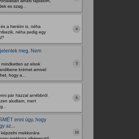
vonalaban alhasi fajdalom,
dek es szag...
és a heréim is, néha
4
ntkezik, néha pedig egy
ál?
 jelentek meg. Nem
3
 mindketten az elsok
andibene krémet amivel
et, hogy a...
nni pár házzal arrébbról.
5
ezen aludtam, mert
g...
 ISMÉT enni úgy, hogy
y az...
10
ok képzelni mekkorára
 hogy mekkora elképesztő