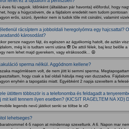
iről lehet ez a fájdalom a péniszben?
 éves fiú vagyok. Időnként (általában pár havonta) előfordul, hogy na
ehet, hogy a húgycsövem, de a fájdalom eredetét nem tudom pontosan 
gyon erős, szúró, ilyenkor nem is tudok tőle mit csinálni, valamint vizelé
életlenül rácsíptem a jobboldali heregolyómra egy hajcsattal? 
aradandó károsodást?
kkor persze nagyon fájt, és egészen az ágyékomig hatolt, de aztán vis
jdalom, még ki is tudtam verni utána 🙈 De attól félek, baj lesz belőle
ogy nem lehet majd gyerekem, vagy elrákosodik... 😩
jakuláció sperma nélkül. Aggódnom kellene?
jszaka magömlésem volt, de nem jött ki semmi sperma. Megtapogattam
pasztaltam, hogy csak a bal oldali hátulja meg van duzzadva. Fájdalom 
agyon enyhén a tapogatás miatt. Egyébként 2 napja szexeltem a felesé
ele ütöttem többször is a telefonomba és feldagadt a tenyeremb
áj mit kell tennem ilyen esetben? (KICSIT RAGELTEM NA XD) D
mobile legends nevű játékot senki se töltse le xD
itol lehetseges?
 baratnommel 4-5 napon at mindennap szexeltunk. A 6. Napon mar nem a