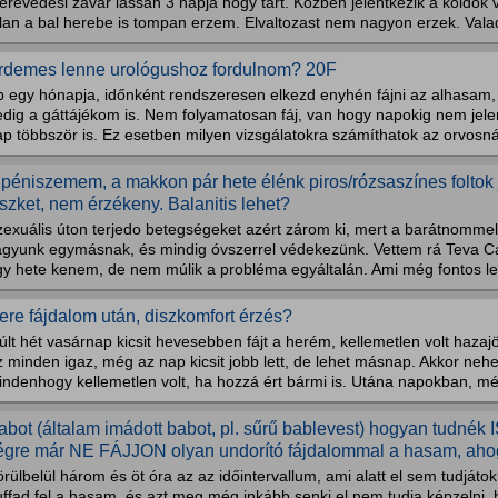
revedesi zavar lassan 3 napja hogy tart. Kozben jelentkezik a koldok 
lan a bal herebe is tompan erzem. Elvaltozast nem nagyon erzek. Vala
rdemes lenne urológushoz fordulnom? 20F
b egy hónapja, időnként rendszeresen elkezd enyhén fájni az alhasam, 
edig a gáttájékom is. Nem folyamatosan fáj, van hogy napokig nem jele
p többször is. Ez esetben milyen vizsgálatokra számíthatok az orvosn
 péniszemem, a makkon pár hete élénk piros/rózsaszínes foltok
iszket, nem érzékeny. Balanitis lehet?
zexuális úton terjedo betegségeket azért zárom ki, mert a barátnommel
agyunk egymásnak, és mindig óvszerrel védekezünk. Vettem rá Teva C
gy hete kenem, de nem múlik a probléma egyáltalán. Ami még fontos leh
ere fájdalom után, diszkomfort érzés?
lt hét vasárnap kicsit hevesebben fájt a herém, kellemetlen volt hazajö
 minden igaz, még az nap kicsit jobb lett, de lehet másnap. Akkor neh
indenhogy kellemetlen volt, ha hozzá ért bármi is. Utána napokban, mé
abot (általam imádott babot, pl. sűrű bablevest) hogyan tudnék
égre már NE FÁJJON olyan undorító fájdalommal a hasam, ahog
rülbelül három és öt óra az az időintervallum, ami alatt el sem tudját
uffad fel a hasam, és azt meg még inkább senki el nem tudja képzelni,