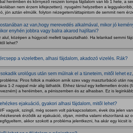
 bal herémben és környező reszein tompa fájdalom van kb 1 hete, a se
iskolában nem érzem kifejezetten). nyugalmi helyzetben a leggyakoribb
ó, jón aztán elmúlik. folyton nézegetem/áttapintom de semmit nem érzek
ostanában az van,hogy merevedés alkalmával, mikor jó kemény 
ikor enyhén jobbra vagy balra akarod hajlítani?
z alul, középen a húgycső mellett tapasztalható. Ha lelankad semmi fá
től lehet?
ércsepp a vizeletben, alhasi fájdalom, akadozó vizelés. Rák?
 sokadik urológus után sem múlnak el a tüneteim, mitől lehet ez
 probléma: Piros foltok a makkon amik szex vagy maszturbáció után na
ána 1-2 nappal már alig láthatók. Ehhez társul egy kellemetlen érzés 
evezném) a heréimben, a péniszemben és az alhasban. Ez is leginkább 
ehézkes ejakuáció, gyakori alhasi fájdalom, mitől lehet?
3/F vagyok, szingli, még sosem volt párkapcsolatom, évek óta jelen va
hézkesnek érződik az ejakuáció, olyan, mintha valami elszorítaná az 
gfigyeltem, akkor szokott a probléma jelentkezni, ha akár egy kicsit is 