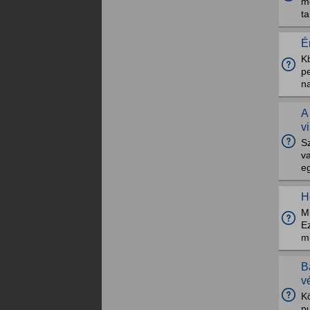
me
ta
É
K
p
na
A
v
S
v
e
H
Mú
Ez
m
B
v
Kö
p