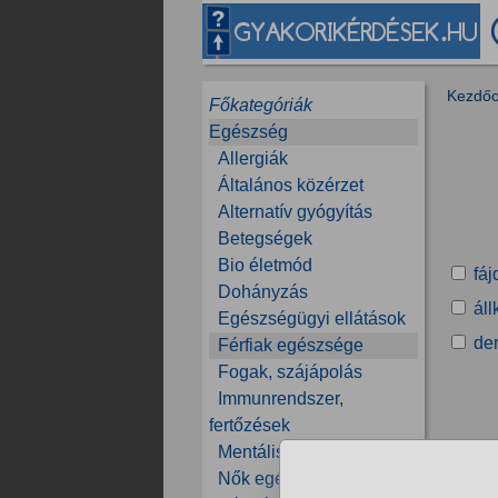
Kezdőo
Főkategóriák
Egészség
Allergiák
Általános közérzet
Alternatív gyógyítás
Betegségek
Bio életmód
fá
Dohányzás
ál
Egészségügyi ellátások
der
Férfiak egészsége
Fogak, szájápolás
Immunrendszer,
fertőzések
Mentális egészség
Nők egészsége