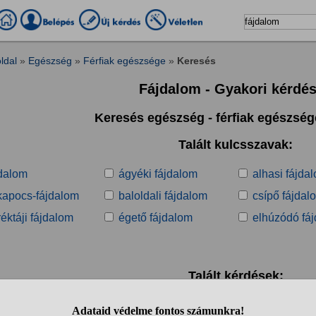
ldal
»
Egészség
»
Férfiak egészsége
»
Keresés
Fájdalom - Gyakori kérdé
Keresés egészség - férfiak egészsé
Talált kulcsszavak:
jdalom
ágyéki fájdalom
alhasi fájda
lkapocs-fájdalom
baloldali fájdalom
csípő fájdal
éktáji fájdalom
égető fájdalom
elhúzódó fá
Talált kérdések:
1
2
3
4
5
6
7
8
9
10
..