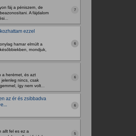
gyon fáj a péniszem, de
7
beazonosítani. A fájdalom
si...
Okozhattam ezzel
6
zonylag hamar elmúlt a
 a későbbiekben, mondjuk,
 a herémet, és azt
6
jelenleg nincs, csak
gemmel, így nem volt...
en az ér és zsibbadva
e...
6
llt fel es ez a
5