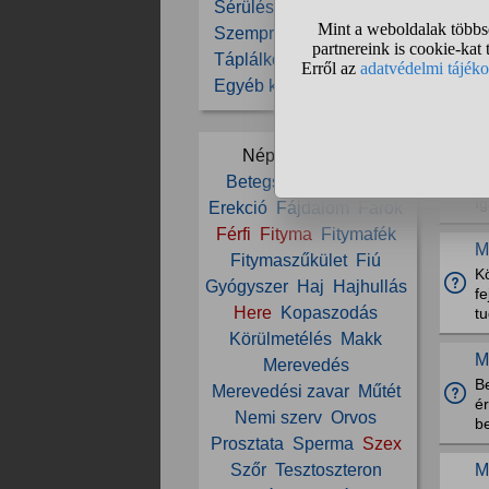
Sérülések, balesetek
Szemproblémák
A
Táplálkozás
v
Egyéb kérdések
UI
T
Népszerű témák:
Ta
Betegség
Egészség
A 
Ig
Erekció
Fájdalom
Farok
Férfi
Fityma
Fitymafék
M
Fitymaszűkület
Fiú
K
Gyógyszer
Haj
Hajhullás
fe
Here
Kopaszodás
tu
Körülmetélés
Makk
M
Merevedés
Be
Merevedési zavar
Műtét
é
Nemi szerv
Orvos
be
Prosztata
Sperma
Szex
Szőr
Tesztoszteron
M