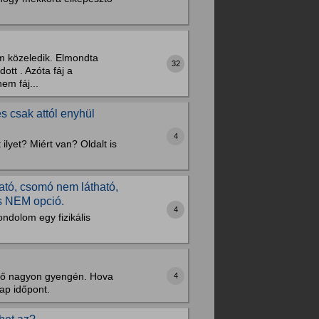
m közeledik. Elmondta
32
tt . Azóta fáj a
em fáj...
s csak attól enyhül
4
lyet? Miért van? Oldalt is
ható, csomó nem látható,
s NEM opció.
4
ndolom egy fizikális
ettő nagyon gyengén. Hova
4
ap időpont.