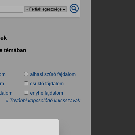
sek
ge témában
lom
alhasi szúró fájdalom
om
csukló fájdalom
jdalom
enyhe fájdalom
» További kapcsolódó kulcsszavak
.
❯
❯❯