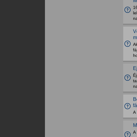
M
16
l
na
V
m
A
fá
h
E
É
ta
n
B
f
A 
M
A