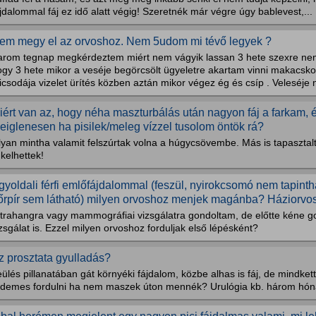
jdalommal fáj ez idő alatt végig! Szeretnék már végre úgy bablevest,...
em megy el az orvoshoz. Nem 5udom mi tévő legyek ?
arom tegnap megkérdeztem miért nem vágyik lassan 3 hete szexre ne
gy 3 hete mikor a veséje begörcsölt ügyeletre akartam vinni makacskodo
csodája vizelet ürítés közben aztán mikor végez ég és csíp . Veleséje n
iért van az, hogy néha maszturbálás után nagyon fáj a farkam, é
deiglenesen ha pisilek/meleg vízzel tusolom öntök rá?
yan mintha valamit felszúrtak volna a húgycsövembe. Más is tapasztalt i
nkelhettek!
gyoldali férfi emlőfájdalommal (feszül, nyirokcsomó nem tapint
őrpír sem látható) milyen orvoshoz menjek magánba? Háziorvo
ltrahangra vagy mammográfiai vizsgálatra gondoltam, de előtte kéne go
zsgálat is. Ezzel milyen orvoshoz forduljak első lépésként?
z prosztata gyulladás?
ülés pillanatában gát környéki fájdalom, közbe alhas is fáj, de mindk
rdemes fordulni ha nem maszek úton mennék? Urulógia kb. három hón