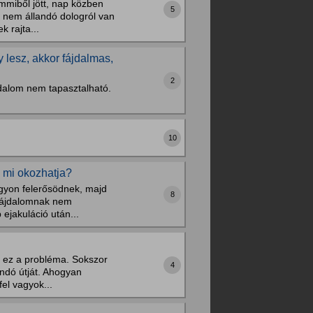
mmiből jött, nap közben
5
, nem állandó dologról van
 rajta...
lesz, akkor fájdalmas,
2
jdalom nem tapasztalható.
10
, mi okozhatja?
gyon felerősödnek, majd
8
(fájdalomnak nem
ejakuláció után...
n ez a probléma. Sokszor
4
ondó útját. Ahogyan
fel vagyok...