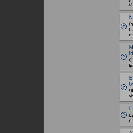
fá
N
P
ho
mi
M
i
Ol
li
E
b
U
vi
E
Le
é