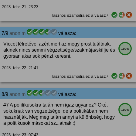
2023. febr. 21. 23:23
Hasznos számodra ez a válasz?
7/9
anonim
válasza:
Viccet félretéve, azért mert az megy prostituáltnak,
100%
akinek nincs semmi végzettsége/szakmája/skillje és
gyorsan akar sok pénzt keresni.
2023. febr. 22. 21:41
Hasznos számodra ez a válasz?
8/9
anonim
válasza:
#7 A politikusokra talán nem igaz ugyanez? Oké,
100%
sokuknak van végzettsége, de a politikában nem
használják. Meg még talán annyi a különbség, hogy
a politikusok másokat sz...atnak :)
2023. febr. 23. 07:43