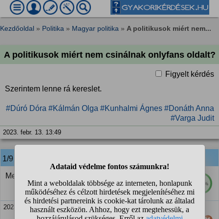
Kezdőoldal
»
Politika
»
Magyar politika
»
A politikusok miért nem...
A politikusok miért nem csinálnak onlyfans oldalt?
Figyelt kérdés
Szerintem lenne rá kereslet.
#Dúró Dóra
#Kálmán Olga
#Kunhalmi Ágnes
#Donáth Anna
#Varga Judit
2023. febr. 13. 13:49
1/9
anonim
válasza:
Mert ők máashogy is pénzhez tudnak jutni.
100%
2023. febr. 13. 13:50