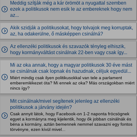
Meddig szítják még a kár örömöt a nyugattal szemben
ezek a politikusok nem esik le az embereknek hogy nem
az...
Akik szidják a politikusokat, hogy tolvajok meg korruptak,
az, ha odakerülne, ő másképpen csinálná?
Az ellenzéki politikusok és szavazók tényleg elhiszik,
hogy kormányváltást csinálnak 22-ben vagy csak így...
Mi az oka annak, hogy a magyar politikusok 30 éve mást
se csinálnak csak lopnak és hazudnak, céljuk egyedül...
Miért mindig csak ilyen politikusokkal van tele a parlament
emberemlékezet óta? Mi ennek az oka? Más országokban miért
nincs így?
Mit csinálnak/mivel segítenek jelenleg az ellenzéki
politikusok a járvány idején?
Csak annyit látok, hogy Facebook-on 1-2 naponta fröcsögnek
egyet a kormányra meg kijelentik, hogy ők jobban csinálnák és
béna a kormány, aztán bemennek nemmel szavazni egy fontos
törvényre, ezen kívül mivel...