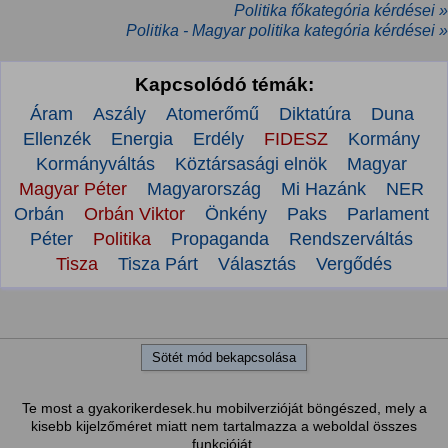
Politika főkategória kérdései »
Politika - Magyar politika kategória kérdései »
Kapcsolódó témák:
Áram
Aszály
Atomerőmű
Diktatúra
Duna
Ellenzék
Energia
Erdély
FIDESZ
Kormány
Kormányváltás
Köztársasági elnök
Magyar
Magyar Péter
Magyarország
Mi Hazánk
NER
Orbán
Orbán Viktor
Önkény
Paks
Parlament
Péter
Politika
Propaganda
Rendszerváltás
Tisza
Tisza Párt
Választás
Vergődés
Sötét mód bekapcsolása
Te most a gyakorikerdesek.hu mobilverzióját böngészed, mely a
kisebb kijelzőméret miatt nem tartalmazza a weboldal összes
funkcióját.