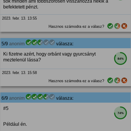
sok minden ami többszörösen visszahozza nekik a
befektetett pénzt.
2023. febr. 13. 13:55
Hasznos számodra ez a válasz?
5/9
anonim
válasza:
Ki fizetne azért, hogy orbánt vagy gyurcsányt
84%
meztelenül lássa?
2023. febr. 13. 15:58
Hasznos számodra ez a válasz?
6/9
anonim
válasza:
#5
74%
Például én.