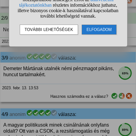
Hasznos számodra ez a válasz?
2/9 A kérdező kommentje:
Nem a pénz lenne a lényeg, hanem a népszerűség.
2023. febr. 13. 13:51
3/9
anonim
válasza:
Demeter Mártának utalnék némi pénzmagot pikáns,
69%
huncut tartalmakért.
2023. febr. 13. 13:53
Hasznos számodra ez a válasz?
4/9
anonim
válasza:
A magyar politikusok minek csinálnának onlyfans
89%
oldalt? Ott van a CSOK, a rezsitámogatás és még