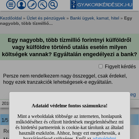
Kezdőoldal
»
Üzlet és pénzügyek
»
Banki ügyek, kamat, hitel
»
Egy
nagyobb, több tízmillió...
Egy nagyobb, több tízmillió forintnyi külföldről
vagy külföldre történő utalás esetén milyen
költségek vannak? Egyáltalán engedélyezi a bank?
Figyelt kérdés
Persze nem rendelkezem nagy összeggel, csak érdekel,
hogy ezek tranzakciók lehetségesek-e egyáltalán.
#átutalás
#bank
#összeg
2018. júl. 20. 17:32
1/5
anonim
válasza:
Rengeteg dologtól függ.