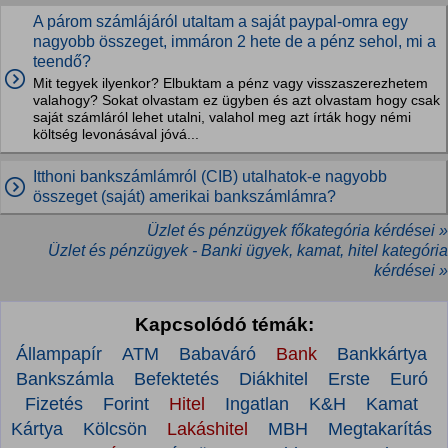
A párom számlájáról utaltam a saját paypal-omra egy
nagyobb összeget, immáron 2 hete de a pénz sehol, mi a
teendő?
Mit tegyek ilyenkor? Elbuktam a pénz vagy visszaszerezhetem
valahogy? Sokat olvastam ez ügyben és azt olvastam hogy csak
saját számláról lehet utalni, valahol meg azt írták hogy némi
költség levonásával jóvá...
Itthoni bankszámlámról (CIB) utalhatok-e nagyobb
összeget (saját) amerikai bankszámlámra?
Üzlet és pénzügyek főkategória kérdései »
Üzlet és pénzügyek - Banki ügyek, kamat, hitel kategória
kérdései »
Kapcsolódó témák:
Állampapír
ATM
Babaváró
Bank
Bankkártya
Bankszámla
Befektetés
Diákhitel
Erste
Euró
Fizetés
Forint
Hitel
Ingatlan
K&H
Kamat
Kártya
Kölcsön
Lakáshitel
MBH
Megtakarítás