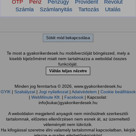
OTP
Pénz
Pénzügy
Provident
Revolut
Számla
Számlanyitás
Tartozás
Utalás
Sötét mód bekapcsolása
Te most a gyakorikerdesek.hu mobilverzióját böngészed, mely a
kisebb kijelzőméret miatt nem tartalmazza a weboldal összes
funkcióját.
Váltás teljes nézetre
Minden jog fenntartva © 2026, www.gyakorikerdesek.hu
GYIK
|
Szabályzat
|
Jogi nyilatkozat
|
Adatvédelem
|
Cookie beállítások
|
WebMinute Kft.
|
Facebook
| Kapcsolat:
info(kukac)gyakorikerdesek.hu
A weboldalon megjelenő anyagok nem minősülnek szerkesztői
tartalomnak, előzetes ellenőrzésen nem esnek át, az üzemeltető
véleményét nem tükrözik.
Ha kifogással szeretne élni valamely tartalommal kapcsolatban, kérjük
jelezze e-mailes elérhetőségünkön!