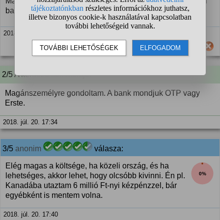
Magánszemélyek között vagy vállalkozások között, milyen
bank, milyen csomag...
2018. júl. 20. 17:33
Hasznos számodra ez a válasz?
2/5 A kérdező kommentje:
Magánszemélyre gondoltam. A bank mondjuk OTP vagy
Erste.
2018. júl. 20. 17:34
3/5
anonim
válasza:
Elég magas a költsége, ha közeli ország, és ha
0%
lehetséges, akkor lehet, hogy olcsóbb kivinni. Én pl.
Kanadába utaztam 6 millió Ft-nyi kézpénzzel, bár
egyébként is mentem volna.
2018. júl. 20. 17:40