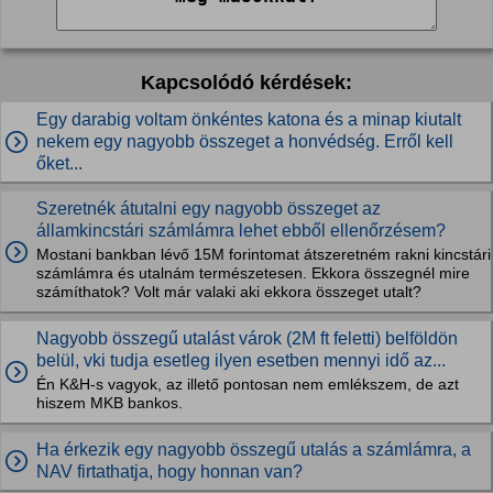
Kapcsolódó kérdések:
Egy darabig voltam önkéntes katona és a minap kiutalt
nekem egy nagyobb összeget a honvédség. Erről kell
őket...
Szeretnék átutalni egy nagyobb összeget az
államkincstári számlámra lehet ebből ellenőrzésem?
Mostani bankban lévő 15M forintomat átszeretném rakni kincstári
számlámra és utalnám természetesen. Ekkora összegnél mire
számíthatok? Volt már valaki aki ekkora összeget utalt?
Nagyobb összegű utalást várok (2M ft feletti) belföldön
belül, vki tudja esetleg ilyen esetben mennyi idő az...
Én K&H-s vagyok, az illető pontosan nem emlékszem, de azt
hiszem MKB bankos.
Ha érkezik egy nagyobb összegű utalás a számlámra, a
NAV firtathatja, hogy honnan van?