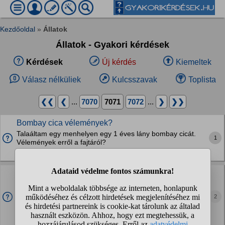
Kezdőoldal
»
Állatok
Állatok - Gyakori kérdések
Kérdések
Új kérdés
Kiemeltek
Válasz nélküliek
Kulcsszavak
Toplista
❮❮
❮
...
7070
7071
7072
...
❯
❯❯
Bombay cica vélemények?
Talaáltam egy menhelyen egy 1 éves lány bombay cicát.
1
Vélemények erről a fajtáról?
Macskák
Az mindegy hogy hova teszem a szűrőt?
Eheim PickUp 2012-t tervezek de jó nagy ezért el szeretném
rejteni.Ha a sarokba beteszem és elé-mellé növényt ültetek
2
az jó?? Hogyan állítsam be a vízáramot? Mikor jó a
teljesítmény(1 óra alatt hányszor...
Halak, akvarisztika