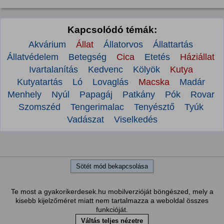
Kapcsolódó témák:
Akvárium
Állat
Állatorvos
Állattartás
Állatvédelem
Betegség
Cica
Etetés
Háziállat
Ivartalanítás
Kedvenc
Kölyök
Kutya
Kutyatartás
Ló
Lovaglás
Macska
Madár
Menhely
Nyúl
Papagáj
Patkány
Pók
Rovar
Szomszéd
Tengerimalac
Tenyésztő
Tyúk
Vadászat
Viselkedés
Sötét mód bekapcsolása
Te most a gyakorikerdesek.hu mobilverzióját böngészed, mely a
kisebb kijelzőméret miatt nem tartalmazza a weboldal összes
funkcióját.
Váltás teljes nézetre