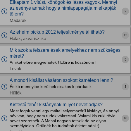
Elkaptam 1 vítúst, köhögök és lázas vagyok. Mennyi
az esénye annak hogy a nimfapapagájaim elkapják
2
tőlem?
Madarak
Az eheim pickup 2012 teljesítménye állítható?
13
Halak, akvarisztika
Mik azok a felszerelések amelyekhez nem szükséges
méret?
5
Amiket előre megvehetek ! Előre is köszönöm !
Lovak
A monori kisállat vásáron szokott kaméleon lenni?
És kb mennyibe kerülnek sisakos.k párduc.k.
3
Hüllők
Kistestű fehér kislánynak milyet nevet adjak?
Most fogok venni egy máltai selyemszőrű kislányt, és annyi
név van, hogy nem tudok választani. Valami kis cuki rövid
10
nevet szeretnék. A Masni nagyon tetszik de az olyan
személytelen. Örülnék ha tudnátok ötletet adni :)