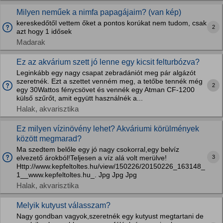
Milyen neműek a nimfa papagájaim? (van kép)
kereskedőtől vettem őket a pontos korúkat nem tudom, csak
2
azt hogy 1 idősek
Madarak
Ez az akvárium szett jó lenne egy kicsit felturbózva?
Leginkább egy nagy csapat zebradániót meg pár algázót
szeretnék. Ezt a szettet venném meg, a tetőbe tennék még
2
egy 30Wattos fénycsövet és vennék egy Atman CF-1200
külső szűrőt, amit együtt használnék a...
Halak, akvarisztika
Ez milyen vízinövény lehet? Akváriumi körülmények
között megmarad?
Ma szedtem belőle egy jó nagy csokorral,egy belvíz
3
elvezető árokból!Teljesen a víz alá volt merülve!
Http://www.kepfeltoltes.hu/view/150226/20150226_163148_
1__www.kepfeltoltes.hu_. Jpg Jpg Jpg
Halak, akvarisztika
Melyik kutyust válasszam?
Nagy gondban vagyok,szeretnék egy kutyust megtartani de