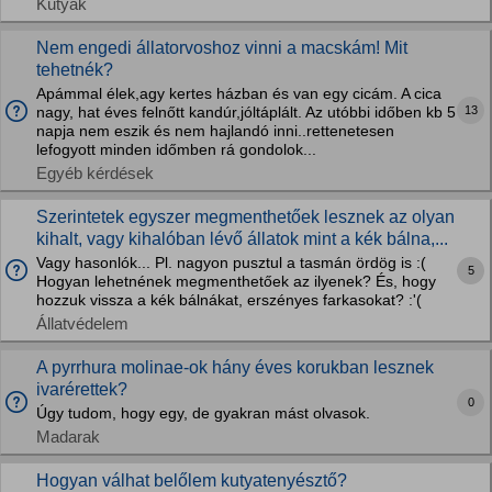
Kutyák
Nem engedi állatorvoshoz vinni a macskám! Mit
tehetnék?
Apámmal élek,agy kertes házban és van egy cicám. A cica
13
nagy, hat éves felnőtt kandúr,jóltáplált. Az utóbbi időben kb 5
napja nem eszik és nem hajlandó inni..rettenetesen
lefogyott minden időmben rá gondolok...
Egyéb kérdések
Szerintetek egyszer megmenthetőek lesznek az olyan
kihalt, vagy kihalóban lévő állatok mint a kék bálna,...
Vagy hasonlók... Pl. nagyon pusztul a tasmán ördög is :(
5
Hogyan lehetnének megmenthetőek az ilyenek? És, hogy
hozzuk vissza a kék bálnákat, erszényes farkasokat? :'(
Állatvédelem
A pyrrhura molinae-ok hány éves korukban lesznek
ivarérettek?
0
Úgy tudom, hogy egy, de gyakran mást olvasok.
Madarak
Hogyan válhat belőlem kutyatenyésztő?