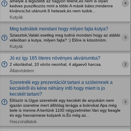
amelyik a legszebb az nagyon félénk,és nem is olyan
4
kedves puszilkozós mint a többi.A másik bátor,mindenre
kíváncsi,fut utánunk.6 hetesek,és nem tudok...
Kutyák
Meg tudnátok mondani hogy milyen fajta kutya?
Sziasztok,Valaki esetleg meg tudná mondani hogy az alábbi
3
videóban a kutya, milyen fajta? :) Előre is köszönöm.
Kutyák
Jó ez így 165 literes növényes akváriumba?
2 vitorláshal, 10 vörös neonhal, 4 algaevő harcsa.
2
Állatvédelem
Szeretnék egy prezentációt tartani a szüleimnek a
kecskéről és kéne néhány infó hogy miert is jo
kecskét tartani?
Először is.Ugye szeretnék egy kecskét de anyukám nem
2
igazán szeretne mert állítólag lerágja a bokrokat.Apa még
bele is menne.A kertünk 1100 négyzetméter.Van egy beagle
és egy havvannese kutyank is.És még az...
Haszonállatok