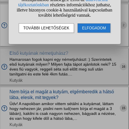
A kutyám szétszedte a szemetest és a tartalmát java
részt megette. Lehet baja?
Természetesen leszidtam és próbálok haragtartónak
2
mutatkozni, hogy megértse, hogy rosszat csinált, de azért
aggódom is. A szemetesben sok mindent volt, romlott ételtől
kezdve műanyag és nem tudom miből mennyit...
Kutyák
Első kutyának németjuhász?
Hamarosan fogok kapni egy németjuhászt :) Szerintetek
első kutyának milyen? Milyen fajta tápot ajánlotok neki? 15
16
éves fiú vagyok, reggeli séta suli előtt meg suli után
tanítgatni és este felé 4km futás....
Kutyák
Nem bírja el magát a kutyám, elgémberedik a hátsó
lába, elesik, mit tegyek?
Üdv! A napokban amikor vittem sétálni a kutyámat, láttam
15
hogy nehezen jár, pisilni nem tud(nem bírja el magát a 3
lábán), kakilni is csak nagyon nehezen, bágyadt a nézése,
és van hogy kifele dől a hátsó lába,...
Kutyák