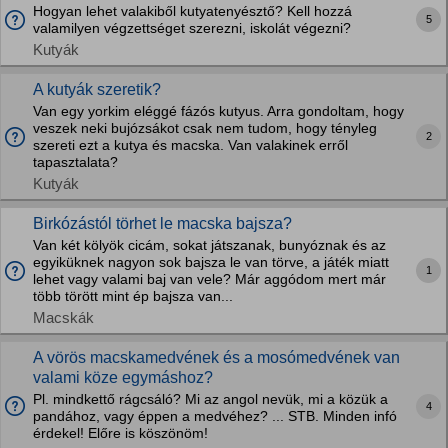
Hogyan lehet valakiből kutyatenyésztő? Kell hozzá
5
valamilyen végzettséget szerezni, iskolát végezni?
Kutyák
A kutyák szeretik?
Van egy yorkim eléggé fázós kutyus. Arra gondoltam, hogy
veszek neki bujózsákot csak nem tudom, hogy tényleg
2
szereti ezt a kutya és macska. Van valakinek erről
tapasztalata?
Kutyák
Birkózástól törhet le macska bajsza?
Van két kölyök cicám, sokat játszanak, bunyóznak és az
egyiküknek nagyon sok bajsza le van törve, a játék miatt
1
lehet vagy valami baj van vele? Már aggódom mert már
több törött mint ép bajsza van...
Macskák
A vörös macskamedvének és a mosómedvének van
valami köze egymáshoz?
Pl. mindkettő rágcsáló? Mi az angol nevük, mi a közük a
4
pandához, vagy éppen a medvéhez? ... STB. Minden infó
érdekel! Előre is köszönöm!