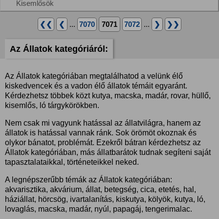
Kisemlősök
❮❮
❮
...
7070
7071
7072
...
❯
❯❯
Az Állatok kategóriáról:
Az Állatok kategóriában megtalálhatod a velünk élő
kiskedvencek és a vadon élő állatok témáit egyaránt.
Kérdezhetsz többek közt kutya, macska, madár, rovar, hüllő,
kisemlős, ló tárgykörökben.
Nem csak mi vagyunk hatással az állatvilágra, hanem az
állatok is hatással vannak ránk. Sok örömöt okoznak és
olykor bánatot, problémát. Ezekről bátran kérdezhetsz az
Állatok kategóriában, más állatbarátok tudnak segíteni saját
tapasztalataikkal, történeteikkel neked.
A legnépszerűbb témák az Állatok kategóriában:
akvarisztika, akvárium, állat, betegség, cica, etetés, hal,
háziállat, hörcsög, ivartalanítás, kiskutya, kölyök, kutya, ló,
lovaglás, macska, madár, nyúl, papagáj, tengerimalac.