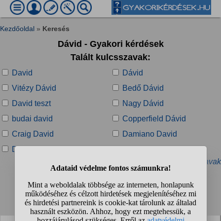
Kezdőoldal
»
Keresés
Dávid - Gyakori kérdések
Talált kulcsszavak:
David
Dávid
Vitézy Dávid
Bedő Dávid
David teszt
Nagy Dávid
budai david
Copperfield Dávid
Craig David
Damiano David
David Alaba
David Archuleta
» További kapcsolódó kulcsszavak
Talált kérdések:
1
2
3
4
...
❯
❯❯