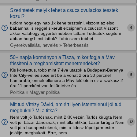
Szerintetek melyik lehet a csucs ovulacios tesztek
kozul?
tudom hogy egy nap 1x kene tesztelni, viszont az elso
6
babamnal is reggel sikerult elcsipnem a csucsot,Viszont
akkor valahogy egyertelmubben lattam.Tudnatok segiteni
abban hogyTi mit lattok? Tobb szem tobbet...
Gyerekvállalás, nevelés » Teherbeesés
50+ napja kormányon a Tisza, mikor fogja a Máv
frissíteni a meghamisított menetrendeket?
Kis kontextus, több mint 7 éve utazok a Budapest-Baranya
5
InterCity-vel és sose ért be a vonat 2 óra 30 percnél
hamarabb, ennek ellenére a Máv felületein ez a szakasz 2
óra 11 percként van feltűntetve és...
Politika » Magyar politika
Mit tud Vitézy Dávid, amiért ilyen Istentelenül jól tud
megbukni? Mi a titka?
Nem volt jó Tarlósnak, mint BKK vezér, Tarlós kirúgta Nem
12
volt jó, Lázár Jánosnak, mint államtitkár, Lázár kirúgta Nem
volt jó a budapestieknek, mint a fidesz főpolgármester
jelöltje, megbukott. Erre, nem...