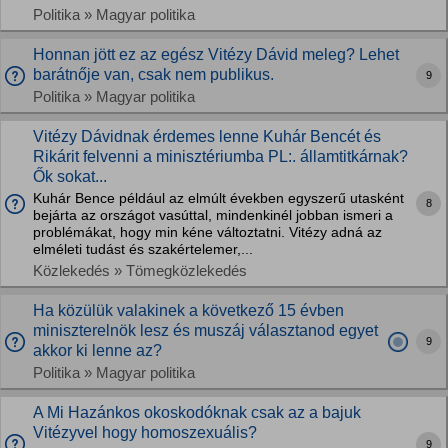
Politika » Magyar politika
Honnan jött ez az egész Vitézy Dávid meleg? Lehet
barátnője van, csak nem publikus.
9
Politika » Magyar politika
Vitézy Dávidnak érdemes lenne Kuhár Bencét és
Rikárit felvenni a minisztériumba PL:. államtitkárnak?
Ők sokat...
Kuhár Bence például az elmúlt években egyszerű utasként
8
bejárta az országot vasúttal, mindenkinél jobban ismeri a
problémákat, hogy min kéne változtatni. Vitézy adná az
elméleti tudást és szakértelemer,...
Közlekedés » Tömegközlekedés
Ha közülük valakinek a következő 15 évben
miniszterelnök lesz és muszáj választanod egyet
9
akkor ki lenne az?
Politika » Magyar politika
A Mi Hazánkos okoskodóknak csak az a bajuk
Vitézyvel hogy homoszexuális?
9