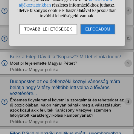
Vitézy Dávid fizeti a Komló-Dombóvár között
újraindított vasúti járat veszteségét?
6
A szerelvényen kalauzzal együtt 4-5-en utaznak.
Politika » Magyar politika
Mi lesz ebből, hogy Filep Dávid feljelentette Magyar
Pétert?
11
Politika » Magyar politika
Ki ez a Filep Dávid, a “Kopasz”? Mit lehet róla tudni?
Most pl feljelentette Magyar Pétert?
9
Politika » Magyar politika
Budapesten az ex-óellenzéki köznyilvánosság mára
belátja hogy Vitézy méltóbb lett volna a főváros
vezetésére...
Érdemes figyelemmel követni a szorgalmát és tehetségét az
2
új pozíciójában. Vajon hányan bánták meg a választásukat
azok közül akik felültek Karácsony Vitézyvel szemben
lefolytatott karaktergyilkolási kampányának?
Politika » Magyar politika
Filep Dávid ellenzéki politikus miért Luxemberugban