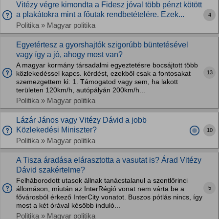
Vitézy végre kimondta a Fidesz jóval több pénzt kötött
a plakátokra mint a főutak rendbetételére. Ezek...
4
Politika » Magyar politika
Egyetértesz a gyorshajtók szigorúbb büntetésével
vagy így a jó, ahogy most van?
A magyar kormány társadalmi egyeztetésre bocsájtott több
13
közlekedéssel kapcs. kérdést, ezekből csak a fontosakat
szemezgettem ki: 1. Támogatod vagy sem, ha lakott
területen 120km/h, autópályán 200km/h...
Politika » Magyar politika
Lázár János vagy Vitézy Dávid a jobb
Közlekedési Miniszter?
10
Politika » Magyar politika
A Tisza áradása elárasztotta a vasutat is? Árad Vitézy
Dávid szakértelme?
Felháborodott utasok állnak tanácstalanul a szentlőrinci
5
állomáson, miután az InterRégió vonat nem várta be a
fővárosból érkező InterCity vonatot. Buszos pótlás nincs, így
most a két órával később induló...
Politika » Magyar politika