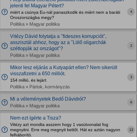
jelenti fel Magyar Pétert?
4
miért a csúnya Eu-nál panaszkodik és miért nem a baráti
Oroszországba megy?
Politika » Magyar politika
Vitézy Dávid folytatja a "fideszes korrupciót",
asszisztál ahhoz, hogy az a "Lölő oligarchák
2
szétlopják az országot"?
Politika » Magyar politika
Mikor lesz eljárás a Kutyapárt ellen? Nem sikerült
visszafizetni a 650 milliót.
3
154 millió, és lejárt.
Politika » Pártok, kormányzás
Mi a véleményetek Bedő Dávidról?
6
Politika » Magyar politika
Nem ezt ígérte a Tisza?
Vitézy azt mondta asszem hogy 1 vasútvonalat fog
megnyitni. Erre meg megnyit kettőt. Hát ez aztán nagyon
13
felháborító.