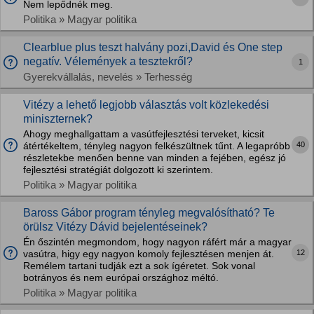
Nem lepődnék meg.
Politika » Magyar politika
Clearblue plus teszt halvány pozi,David és One step
negatív. Vélemények a tesztekről?
1
Gyerekvállalás, nevelés » Terhesség
Vitézy a lehető legjobb választás volt közlekedési
miniszternek?
Ahogy meghallgattam a vasútfejlesztési terveket, kicsit
40
átértékeltem, tényleg nagyon felkészültnek tűnt. A legapróbb
részletekbe menően benne van minden a fejében, egész jó
fejlesztési stratégiát dolgozott ki szerintem.
Politika » Magyar politika
Baross Gábor program tényleg megvalósítható? Te
örülsz Vitézy Dávid bejelentéseinek?
Én őszintén megmondom, hogy nagyon ráfért már a magyar
12
vasútra, higy egy nagyon komoly fejlesztésen menjen át.
Remélem tartani tudják ezt a sok ígéretet. Sok vonal
botrányos és nem európai országhoz méltó.
Politika » Magyar politika