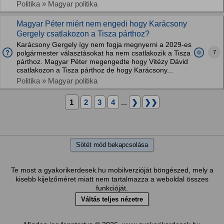
Politika » Magyar politika
Magyar Péter miért nem engedi hogy Karácsony
Gergely csatlakozon a Tisza párthoz?
Karácsony Gergely így nem fogja megnyerni a 2029-es
7
polgármester választásokat ha nem csatlakozik a Tisza
párthoz. Magyar Péter megengedte hogy Vitézy Dávid
csatlakozon a Tisza párthoz de hogy Karácsony...
Politika » Magyar politika
1
2
3
4
...
❯
❯❯
Sötét mód bekapcsolása
Te most a gyakorikerdesek.hu mobilverzióját böngészed, mely a
kisebb kijelzőméret miatt nem tartalmazza a weboldal összes
funkcióját.
Váltás teljes nézetre