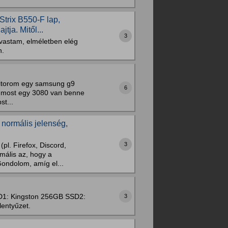
rix B550-F lap,
ja. Mitől...
3
lvastam, elméletben elég
n.
onitorom egy samsung g9
6
 most egy 3080 van benne
st...
normális jelenség,
3
pl. Firefox, Discord,
mális az, hogy a
Gondolom, amíg el...
1: Kingston 256GB SSD2:
3
entyűzet.