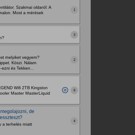
ilátor. Szakmai oldaról: A
1
vonalon. Most a mérések
3
em?
ost melyiket vegyem?
2
ippet. Köszi. Nálam
ezni és Tekken...
GEND Wifi 2TB Kingston
6
oler Master MasterLiquid
 megolajozni, de
resszteszt?
4
 a terhelés miatt