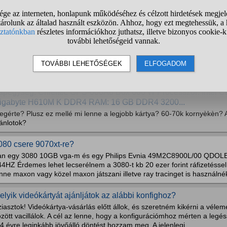
1
2
3
4
5
6
7
8
9
10
..
edems váltani AM5-re?
elnlegi gépem. Alaplap: ASUS ROG Strix B550-F Gaming WiFi Process
600X Videókártya (VGA): ASUS ROG Strix RTX 3080 WHITE Memória (
ENGEANCE RGB PRO SL 32GB (2x16GB) DDR4 3600MHz WHITE Tápeg
ure Power 12 M...
ápegység: Chieftec GPS-600A8 Box 600 W Processzor: Intel Co
igabyte H610M K DDR4 RAM: 16 GB DDR4 3200...
egérte? Plusz ez mellé mi lenne a legjobb kártya? 60-70k kornyèkèn? 
ánlotok?
080 csere 9070xt-re?
an egy 3080 10GB vga-m és egy Philips Evnia 49M2C8900L/00 QDOLE
4HZ Érdemes lehet lecserélnem a 3080-t kb 20 ezer forint ráfizetéssel 
nne maxon vagy közel maxon játszani illetve ray tracinget is használnék
elyik videókártyát ajánljátok az alábbi konfighoz?
iasztok! Videókártya-vásárlás előtt állok, és szeretném kikérni a vélem
zött vacillálok. A cél az lenne, hogy a konfigurációmhoz mérten a leg
4 évre leginkább jövőálló döntést hozzam meg. A jelenlegi...