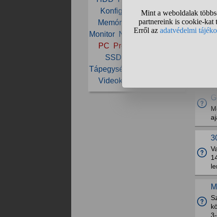
Konfiguráció
Laptop
Memória
Merevlemez
É
Monitor
Notebook
NVIDIA
J
PC
Processzor
RAM
5
SSD
Számítógép
V
P
Tápegység
Vásárlás
VGA
Videokártya
Windows
T
G
M
aj
3
V
14
le
M
Sz
kö
3-