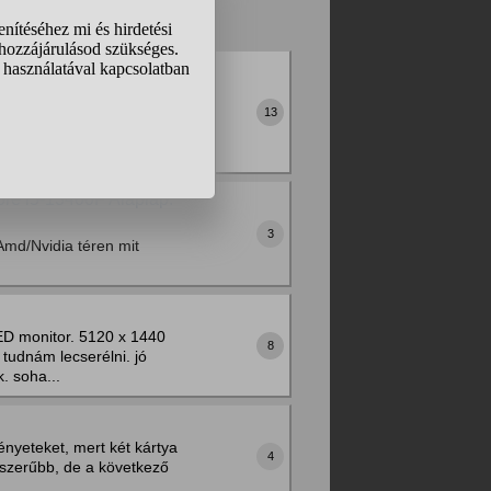
.
❯
❯❯
zor (CPU): AMD Ryzen 5
RAM): Corsair
13
ység (PSU): Be Quiet!
re i5-13400F Alaplap:
3
Amd/Nvidia téren mit
D monitor. 5120 x 1440
8
tudnám lecserélni. jó
. soha...
ényeteket, mert két kártya
4
ésszerűbb, de a következő