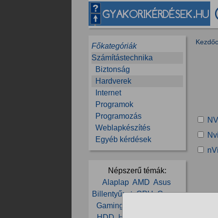
Kezdőo
Főkategóriák
Számítástechnika
Biztonság
Hardverek
Internet
Programok
Programozás
NV
Weblapkészítés
Nvi
Egyéb kérdések
nV
Népszerű témák:
Alaplap
AMD
Asus
Billentyűzet
CPU
Gamer
Gaming
GPU
Hardver
HDD
Hiba
Intel
Játék