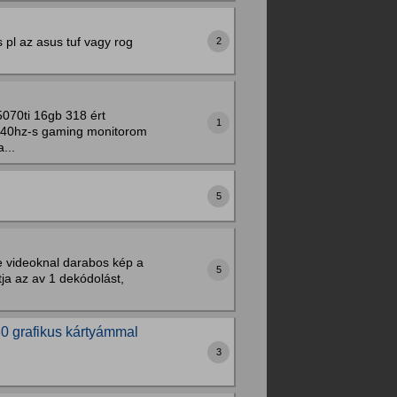
 pl az asus tuf vagy rog
2
 5070ti 16gb 318 ért
1
" 240hz-s gaming monitorom
...
5
e videoknal darabos kép a
5
ja az av 1 dekódolást,
0 grafikus kártyámmal
3