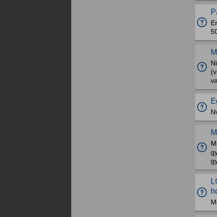
P
Er
50
M
Ni
(
v
E
Nv
M
M
g
g
L
h
Mo