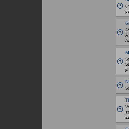
6
p
G
Jó
A 
A
M
S
St
já
N
S
T
V
s
sz