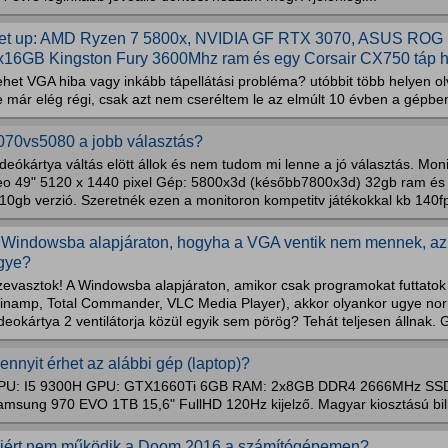
et up: AMD Ryzen 7 5800x, NVIDIA GF RTX 3070, ASUS ROG St
x16GB Kingston Fury 3600Mhz ram és egy Corsair CX750 táp hajt
ehet VGA hiba vagy inkább tápellátási probléma? utóbbit több helyen o
e már elég régi, csak azt nem cseréltem le az elmúlt 10 évben a gépbe
070vs5080 a jobb választás?
ideókártya váltás elött állok és nem tudom mi lenne a jó választás. M
eo 49" 5120 x 1440 pixel Gép: 5800x3d (később7800x3d) 32gb ram és
10gb verzió. Szeretnék ezen a monitoron kompetitv játékokkal kb 140fp
 Windowsba alapjáraton, hogyha a VGA ventik nem mennek, az 
gye?
evasztok! A Windowsba alapjáraton, amikor csak programokat futtatok (
inamp, Total Commander, VLC Media Player), akkor olyankor ugye nor
deokártya 2 ventilátorja közül egyik sem pörög? Tehát teljesen állnak. 
ennyit érhet az alábbi gép (laptop)?
PU: I5 9300H GPU: GTX1660Ti 6GB RAM: 2x8GB DDR4 2666MHz SSD
amsung 970 EVO 1TB 15,6" FullHD 120Hz kijelző. Magyar kiosztású bill
iért nem működik a Doom 2016 a számítógépemen?