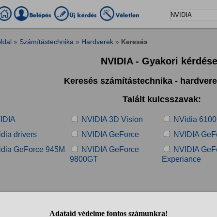
ldal
»
Számítástechnika
»
Hardverek
»
Keresés
NVIDIA - Gyakori kérdés
Keresés számítástechnika - hardver
Talált kulcsszavak:
IDIA
NVIDIA 3D Vision
NVidia 6100
dia drivers
NVIDIA GeForce
NVIDIA GeF
idia GeForce 945M
NVIDIA GeForce
NVIDIA GeF
9800GT
Experiance
Talált kérdések: