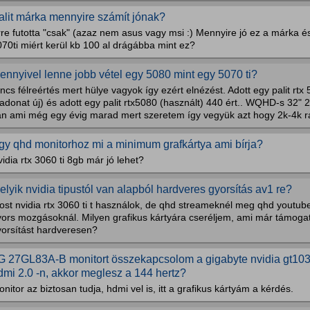
alit márka mennyire számít jónak?
re futotta "csak" (azaz nem asus vagy msi :) Mennyire jó ez a márka és
70ti miért kerül kb 100 al drágábba mint ez?
ennyivel lenne jobb vétel egy 5080 mint egy 5070 ti?
ncs félreértés mert hülye vagyok így ezért elnézést. Adott egy palit rtx
vadonat új) és adott egy palit rtx5080 (használt) 440 ért.. WQHD-s 32
an ami még egy évig marad mert szeretem így vegyük azt hogy 2k-4k ra
gy qhd monitorhoz mi a minimum grafkártya ami bírja?
idia rtx 3060 ti 8gb már jó lehet?
elyik nvidia tipustól van alapból hardveres gyorsítás av1 re?
ost nvidia rtx 3060 ti t használok, de qhd streameknél meg qhd youtub
yors mozgásoknál. Milyen grafikus kártyára cseréljem, ami már támogat
yorsítást hardveresen?
G 27GL83A-B monitort összekapcsolom a gigabyte nvidia gt103
dmi 2.0 -n, akkor meglesz a 144 hertz?
nitor az biztosan tudja, hdmi vel is, itt a grafikus kártyám a kérdés.