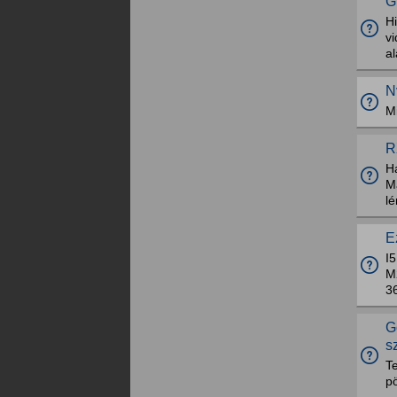
G
H
vi
al
N
M
R
H
Ma
l
E
I
M
36
G
s
Te
pö