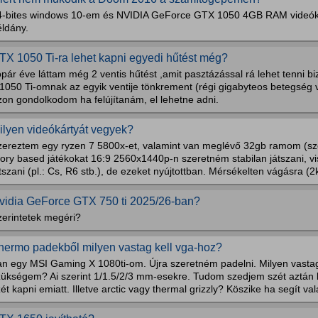
4-bites windows 10-em és NVIDIA GeForce GTX 1050 4GB RAM videókár
éldány.
TX 1050 Ti-ra lehet kapni egyedi hűtést még?
pár éve láttam még 2 ventis hűtést ,amit pasztázással rá lehet tenni b
1050 Ti-omnak az egyik ventije tönkrement (régi gigabyteos betegség v
zon gondolkodom ha felújítanám, el lehetne adni.
ilyen videókártyát vegyek?
zereztem egy ryzen 7 5800x-et, valamint van meglévő 32gb ramom (sze
ory based játékokat 16:9 2560x1440p-n szeretném stabilan játszani, vi
tszani (pl.: Cs, R6 stb.), de ezeket nyújtottban. Mérsékelten vágásra (2k
vidia GeForce GTX 750 ti 2025/26-ban?
zerintetek megéri?
hermo padekből milyen vastag kell vga-hoz?
an egy MSI Gaming X 1080ti-om. Újra szeretném padelni. Milyen vasta
zükségem? Ai szerint 1/1.5/2/3 mm-esekre. Tudom szedjem szét aztán
ét kapni emiatt. Illetve arctic vagy thermal grizzly? Köszike ha segít val