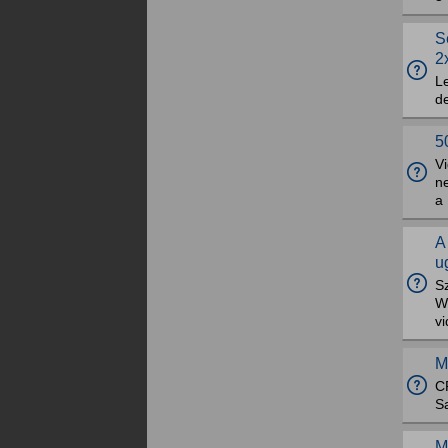
S
2
L
d
5
V
n
a 
A
u
Sz
W
vi
M
C
S
M