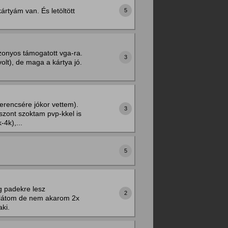
tyám van. És letöltött
5
izonyos támogatott vga-ra.
3
olt), de maga a kártya jó.
rencsére jókor vettem).
3
szont szoktam pvp-kkel is
-4k),...
5
g padekre lesz
2
 látom de nem akarom 2x
aki.