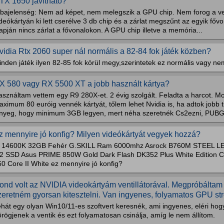
TX 1650 javítható?
ibajelenség: Nem ad képet, nem melegszik a GPU chip. Nem forog a vent
deókártyán ki lett cserélve 3 db chip és a zárlat megszűnt az egyik fő
apján nincs zárlat a fővonalokon. A GPU chip illetve a memória...
vidia Rtx 2060 super nál normális a 82-84 fok játék közben?
inden játék ilyen 82-85 fok körül megy,szerintetek ez normális vagy n
X 580 vagy RX 5500 XT a jobb használt kártya?
asználtam vettem egy R9 280X-et. 2 évig szolgált. Feladta a harcot. M
ximum 80 euróig vennék kártyát, tőlem lehet Nvidia is, ha adtok jobb t
ényeg, hogy minimum 3GB legyen, mert néha szeretnék Cs2ezni, PUBG-
z mennyire jó konfig? Milyen videókártyát vegyek hozzá?
5 14600K 32GB Fehér G.SKILL Ram 6000mhz Asrock B760M STEEL LE
2 SSD Asus PRIME 850W Gold Dark Flash DK352 Plus White Edition Co
0 Core II White ez mennyire jó konfig?
ond volt az NVIDIA videokártyám ventillátorával. Megpróbáltam
zeretném gyorsan kitesztelni. Van ingyenes, folyamatos GPU st
hát egy olyan Win10/11-es szoftvert keresnék, ami ingyenes, eléri hogy
rögjenek a ventik és ezt folyamatosan csinálja, amíg le nem állítom.