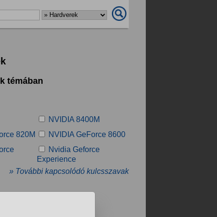
ek
ek témában
NVIDIA 8400M
orce 820M
NVIDIA GeForce 8600
orce
Nvidia Geforce
Experience
» További kapcsolódó kulcsszavak