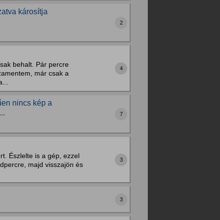
atva károsítja
2
ak behalt. Pár percre
4
szamentem, már csak a
...
űen nincs kép a
..
7
. Észlelte is a gép, ezzel
3
odpercre, majd visszajön és
3