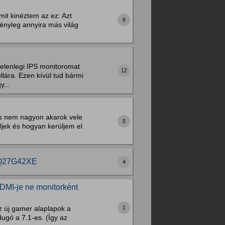
mit kinéztem az ez: Azt
6
nyleg annyira más világ
jelenlegi IPS monitoromat
12
lára. Ezen kívül tud bármi
...
és nem nagyon akarok vele
5
ljek és hogyan kerüljem el
N Q27G42XE
4
MI-je ne monitorként
1
z új gamer alaplapok a
dugó a 7.1-es. (Így az