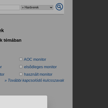
ek
ek témában
AOC monitor
r
elsődleges monitor
tor
használt monitor
» További kapcsolódó kulcsszavak
.
❯
❯❯