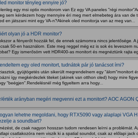
led monitor tényleg ennyire jó?
lenleg egy msi optix monitorom van Ez egy VA paneles "régi monitor"A
eg sem kérdezem hogy mennyire éri meg mert elmebeteg ára van de té
ed en játszani mint egy VA-n?Akinek oled monitorja van az meg van...
iért olyan jó a HDR monitor?
okszor a fényerőt hozzák fel, de ennek számomra nincs jelentősége. A 
s csak 50-en használom. Este meg reggel még ez is sok és leveszem nul
obbat? Egy ismerősöm vett HDR400-as monitort és megnéztünk rajta egy
endeltem egy oled monitort, tudnátok pár jó tanácsot írni?
ziasztok, gyüjtögetés után sikerült megrendelnem egy "álom"monitort 
bázni így megkérdezlek titeket (akinek van otthon oled) hogy mire figye
ogy "beégjen".Rendelésnél még figyeltem arra hogy...
r/érték arányban megéri megvenni ezt a monitort? AOC AGO
ogyan lehetne megoldani, hogy RTX5090 vagy alaplapi VGA HD
ezelje a soundbart?
lnézést, de csak nagyon hosszan tudom rendesen leírni a problémát. A
tlapi csatlakozóra nem viszik ki a spatial soundot, csak az előlapi jack 