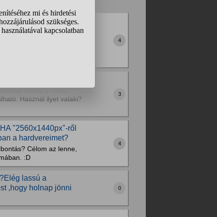
z vettem egy asus rog
..
4
egy kábel aminek az egyik
 255Hz-et illetve hogy a
.4...
téseket láttam a neten
3
ható. Használ ilyet valaki?
HA "2560x1440px"-ről
ban a hardvereimet?
4
lbontás? Célom az lenne,
émában. :D
?Elég lassú a
st ,hogy holnap jönni
0