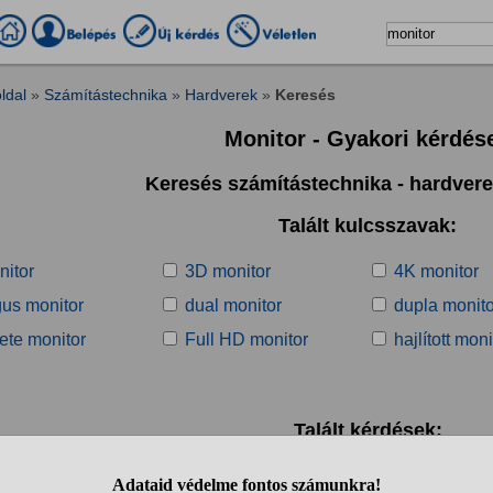
ldal
»
Számítástechnika
»
Hardverek
»
Keresés
Monitor - Gyakori kérdés
Keresés számítástechnika - hardver
Talált kulcsszavak:
nitor
3D monitor
4K monitor
us monitor
dual monitor
dupla monito
ete monitor
Full HD monitor
hajlított moni
Talált kérdések:
1
2
3
4
5
6
7
8
9
10
..