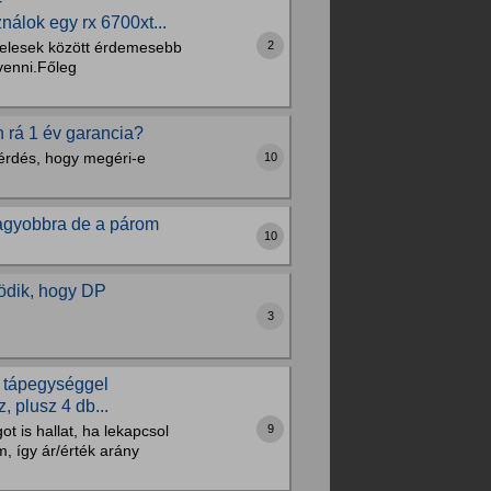
-
lok egy rx 6700xt...
2
nelesek között érdemesebb
venni.Főleg
n rá 1 év garancia?
 kérdés, hogy megéri-e
10
nagyobbra de a párom
10
ödik, hogy DP
3
 tápegységgel
 plusz 4 db...
9
t is hallat, ha lekapcsol
, így ár/érték arány