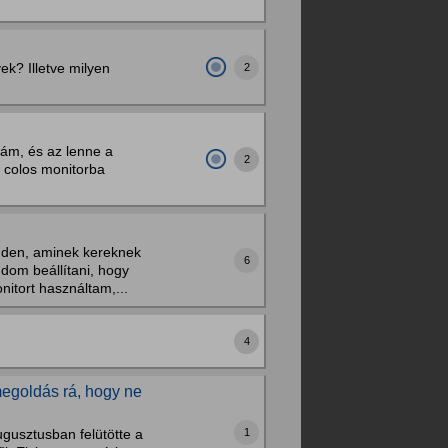
k? Illetve milyen
2
yám, és az lenne a
2
 colos monitorba
den, aminek kereknek
6
udom beállítani, hogy
itort használtam,...
4
megoldás rá, hogy ne
1
usztusban felütötte a