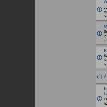
O
Je
m
ol
M
S
i
j
R
S
hi
h
Á
H
k
E
há