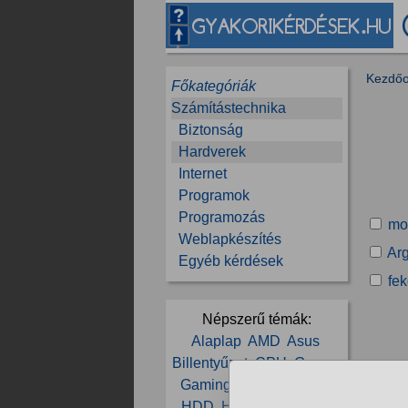
Kezdőo
Főkategóriák
Számítástechnika
Biztonság
Hardverek
Internet
Programok
Programozás
mo
Weblapkészítés
Arg
Egyéb kérdések
fek
Népszerű témák:
Alaplap
AMD
Asus
Billentyűzet
CPU
Gamer
Gaming
GPU
Hardver
HDD
Hiba
Intel
Játék