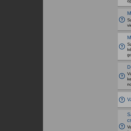
op
M
S
v
M
Sz
k
g
D
V
ke
n
V
S
c
V