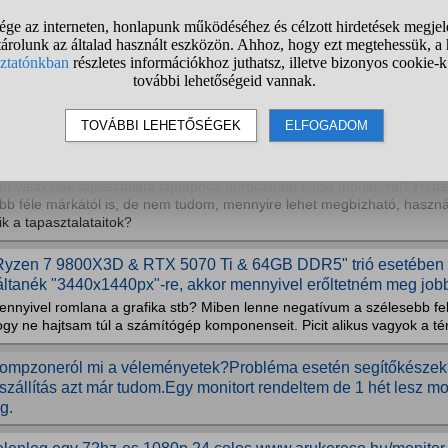
isplay port - usb-c Lenovo Loq 15IRX9 laptopról van szó, amihe
onitort ami 2560x1440p 255Hz viszont nincs a laptopon display.
DMI csatlakozóval rosszabb a minősége, és ha minden igaz akkor van 
ge display, a másik C, viszont nemtudom hogy ez a kábel elbirja-e a 2K
aptop kompatibilis-e USB‑C 3.2 Gen 2 csatlakozóval ami DP 1.4 HBR3 32
aptophoz hordozható külső monitor tapasztalatok?
n valakinek tapasztalata laptophoz hordozható külső monitorral? Hirde
bb féle márkától is, de nem tudom, mennyire lehet megbízható, használ
k a tapasztalataitok?
Ryzen 7 9800X3D & RTX 5070 Ti & 64GB DDR5" trió esetében 
áltanék "3440x1440px"-re, akkor mennyivel erőltetném meg job
ennyivel romlana a grafika stb? Miben lenne negatívum a szélesebb fe
ogy ne hajtsam túl a számítógép komponenseit. Picit alikus vagyok a t
ompzoneról mi a véleményetek?Probléma esetén segítőkészek
iszállítás azt már tudom.Egy monitort rendeltem de 1 hét lesz mo
g.