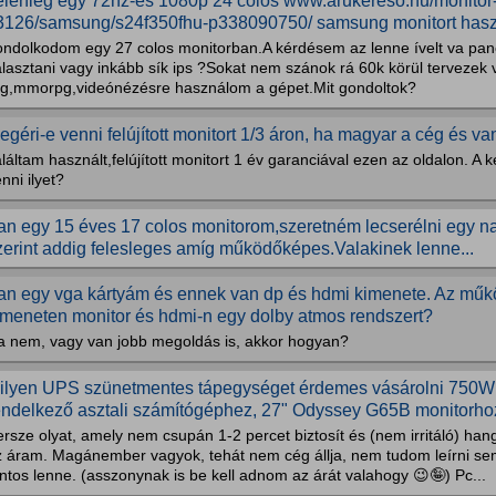
elenleg egy 72hz-es 1080p 24 colos www.arukereso.hu/monitor
3126/samsung/s24f350fhu-p338090750/ samsung monitort haszná
ondolkodom egy 27 colos monitorban.A kérdésem az lenne ívelt va pa
lasztani vagy inkább sík ips ?Sokat nem szánok rá 60k körül tervezek 
pg,mmorpg,videónézésre használom a gépet.Mit gondoltok?
egéri-e venni felújított monitort 1/3 áron, ha magyar a cég és va
láltam használt,felújított monitort 1 év garanciával ezen az oldalon. A
nni ilyet?
an egy 15 éves 17 colos monitorom,szeretném lecserélni egy 
zerint addig felesleges amíg működőképes.Valakinek lenne...
an egy vga kártyám és ennek van dp és hdmi kimenete. Az műk
imeneten monitor és hdmi-n egy dolby atmos rendszert?
a nem, vagy van jobb megoldás is, akkor hogyan?
ilyen UPS szünetmentes tápegységet érdemes vásárolni 750W
endelkező asztali számítógéphez, 27" Odyssey G65B monitorhoz,
rsze olyat, amely nem csupán 1-2 percet biztosít és (nem irritáló) hango
z áram. Magánember vagyok, tehát nem cég állja, nem tudom leírni sem
ntos lenne. (asszonynak is be kell adnom az árát valahogy 😉🤪) Pc...