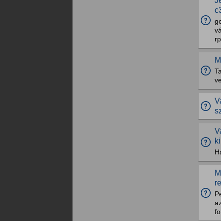
J
c
g
vá
r
M
Ta
ve
V
s
V
k
H
M
r
Pe
a
fo