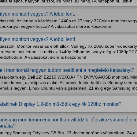
tika felejtős, nagyon jól szól, de nincs 3D hang.) A hátlapon pl. usb-n...
ilyen monitort vegyek? A többi lent.
ziasztok! Az lenne a kérdésem 1440p re 27 vagy 32Colos monitort vegye
ideokártyát vegyek hozzá? A válaszokat előre is köszönöm!
ilyen monitort vegyek? A többi lent!
iasztok! Monitor vásárlás előtt állok. Van egy rtx 2060 super videokárt
érdésem, sok lenne - e neki az 1440p felbontás, vagy elég a 1080p? 27
ondolkodom. A válaszokat előre is köszönöm!
ell monitornál hogyan tudom beállítani a megfelelő képarányt?
ásároltam egy Dell 22" E2210 WSXGA+ TN DVI/VGA/USB monitort. Min
llene lennie, az ellipszis alakú. Az arcok, fotók, betűk is. Sehogy sem t
ormális legyen. Linux Ubuntu van a gépemen. 21 évig egy Samsung mon
alakinek Display 1.2-tön működik egy 4k 120hz monitor?
amsung monitorom egy pontban villódzik, létezik-e valamiféle 
sinálja?
an egy Samsung Odyssey G5-öm. 23 decemberében vásároltam, 24 aug