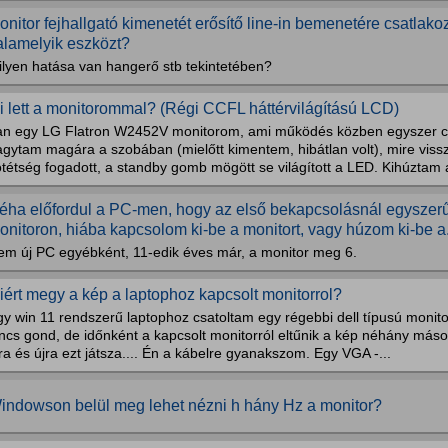
onitor fejhallgató kimenetét erősítő line-in bemenetére csatlakoz
alamelyik eszközt?
ilyen hatása van hangerő stb tekintetében?
i lett a monitorommal? (Régi CCFL háttérvilágítású LCD)
an egy LG Flatron W2452V monitorom, ami működés közben egyszer cs
agytam magára a szobában (mielőtt kimentem, hibátlan volt), mire vis
tétség fogadott, a standby gomb mögött se világított a LED. Kihúztam a
éha előfordul a PC-men, hogy az első bekapcsolásnál egyszer
onitoron, hiába kapcsolom ki-be a monitort, vagy húzom ki-be a.
em új PC egyébként, 11-edik éves már, a monitor meg 6.
iért megy a kép a laptophoz kapcsolt monitorrol?
y win 11 rendszerű laptophoz csatoltam egy régebbi dell típusú monitort
ncs gond, de időnként a kapcsolt monitorról eltűnik a kép néhány más
ra és újra ezt játsza.... Én a kábelre gyanakszom. Egy VGA -...
indowson belül meg lehet nézni h hány Hz a monitor?