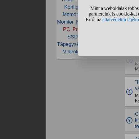
Konfiguráció
Laptop
D
Memória
Merevlemez
m
Monitor
Notebook
NVIDIA
H
PC
Processzor
RAM
vé
SSD
Számítógép
l
Tápegység
Vásárlás
VGA
L
Videokártya
Windows
Va
tö
Mi
"
v
M
h
C
k
fo