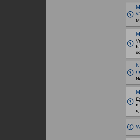
M
v
M
M
V
h
sö
N
m
N
M
Eg
ni
új
W