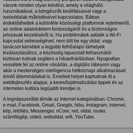
várunk minden olyan kérdést, amely a világháló
használatával, a böngészők beállításaival vagy a
weboldalak működésével kapcsolatos. Bátran
érdeklődhettek a különféle közösségi platformok rejtelmeiről,
az online adatvédelem fontosságáról és a biztonságos
jelszavak kezeléséről is. Ha problémátok adódik a Wi-Fi
kapcsolat sebességével, nem tölt be egy oldal, vagy
tanácsot kérnétek a legjobb felhőalapú tárhelyek
kiválasztásához, a közösség tapasztalt felhasználói
biztosan tudnak segíteni a hibaelhárításban. Nyugodtan
vessétek fel az online vásárlás, a digitális lábnyom vagy
akár a mesterséges intelligencia hétköznapi alkalmazásait
érintő dilemmáitokat is. Emellett helyet kaphatnak itt a
webfejlesztés alapjai, a keresőoptimalizálási tippek és az
internetes kultúra legújabb trendjei is.
A legnépszerűbb témák az Internet kategóriában: Chrome,
e-mail, Facebook, Gmail, Google, hiba, Instagram, internet,
kép, letöltés, Messenger, nCore, net, oldal, router,
számítógép, videó, weboldal, wifi, YouTube.