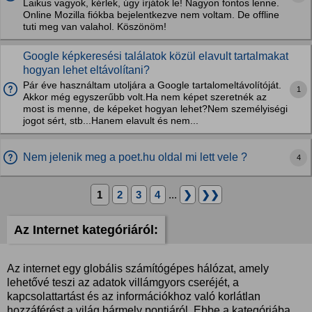
Laikus vagyok, kérlek, úgy írjátok le! Nagyon fontos lenne.
Online Mozilla fiókba bejelentkezve nem voltam. De offline
tuti meg van valahol. Köszönöm!
Google képkeresési találatok közül elavult tartalmakat
hogyan lehet eltávolítani?
Pár éve használtam utoljára a Google tartalomeltávolítóját.
1
Akkor még egyszerűbb volt.Ha nem képet szeretnék az
most is menne, de képeket hogyan lehet?Nem személyiségi
jogot sért, stb...Hanem elavult és nem...
Nem jelenik meg a poet.hu oldal mi lett vele ?
4
1
2
3
4
...
❯
❯❯
Az Internet kategóriáról:
Az internet egy globális számítógépes hálózat, amely
lehetővé teszi az adatok villámgyors cseréjét, a
kapcsolattartást és az információkhoz való korlátlan
hozzáférést a világ bármely pontjáról. Ebbe a kategóriába