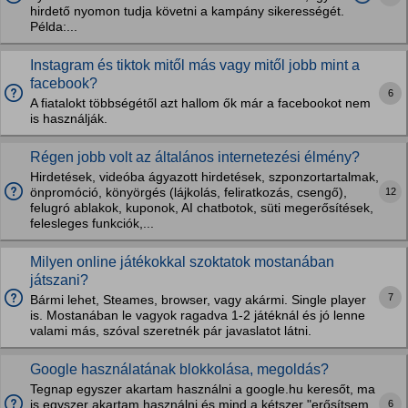
hirdető nyomon tudja követni a kampány sikerességét.
Példa:...
Instagram és tiktok mitől más vagy mitől jobb mint a
facebook?
6
A fiatalokt többségétől azt hallom ők már a facebookot nem
is használják.
Régen jobb volt az általános internetezési élmény?
Hirdetések, videóba ágyazott hirdetések, szponzortartalmak,
12
önpromóció, könyörgés (lájkolás, feliratkozás, csengő),
felugró ablakok, kuponok, AI chatbotok, süti megerősítések,
felesleges funkciók,...
Milyen online játékokkal szoktatok mostanában
játszani?
7
Bármi lehet, Steames, browser, vagy akármi. Single player
is. Mostanában le vagyok ragadva 1-2 játéknál és jó lenne
valami más, szóval szeretnék pár javaslatot látni.
Google használatának blokkolása, megoldás?
Tegnap egyszer akartam használni a google.hu keresőt, ma
6
is egyszer akartam használni és mind a kétszer "erősítsem