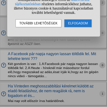
2
Például ha bejelentezek valahova (netbank, email,
fórumozás), a jelszavakat, meg a weboldal tartalmát látja az
okostelefon operációs rendszere?
Yettel 30 naponta megújuló korlátlan mobilnetjére is
vonatkozik a napi 108 gigás korlátozás?
Prime és Yepp korlátozva van (108 gigabájt
0
adatforgalmazás után aznap éjfélig lekapcsolják a netet), de
erre az új mobilnetes lehetőségre nem találtam semmi
ilyesmit az ÁSZF-ben.
A Facebook pár napja nagyon lassan töltôdik fel. Mit
lehetne tenni ???
Két gondom is van : 1.A Facebook pár napja nagyon lassan
0
töltôdik fel. 2.A Heute - híreknél már másodszor fordul
elô,hogy megszakad az adás,ésat írják ki,hogy az ön gépén
nincs videó - támogatás...
Ha Vinteden meghosszabbítási kérelmet küldött az
eladó feladáshoz, de nem reagálok rá, nem is
1
fogadom el és...
Mai nap volt először írva határidőnek.