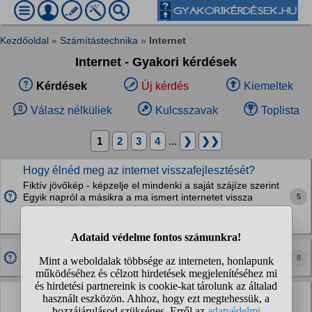
Kezdőoldal
»
Számítástechnika
»
Internet
Internet - Gyakori kérdések
Kérdések
Új kérdés
Kiemeltek
Válasz nélküliek
Kulcsszavak
Toplista
1
2
3
4
...
❯
❯❯
Hogy élnéd meg az internet visszafejlesztését?
Fiktív jövőkép - képzelje el mindenki a saját szájíze szerint
5
Egyik napról a másikra a ma ismert internetet vissza
butítanák. Egyedül orvosi, katonai, pénzügyi,
államigazgatási, autónavigáció, stb.......
Ez igaz?
8
Ha okostelefonnal megosztom a mobilnetet laptopra,
az Android látja, hogy miket böngészek?