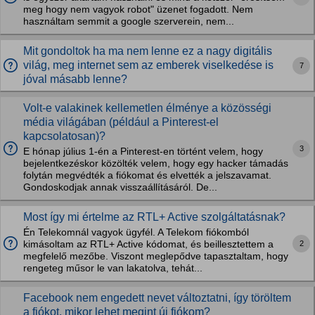
meg hogy nem vagyok robot" üzenet fogadott. Nem
használtam semmit a google szerverein, nem...
Mit gondoltok ha ma nem lenne ez a nagy digitális
világ, meg internet sem az emberek viselkedése is
7
jóval másabb lenne?
Volt-e valakinek kellemetlen élménye a közösségi
média világában (például a Pinterest-el
kapcsolatosan)?
3
E hónap július 1-én a Pinterest-en történt velem, hogy
bejelentkezéskor közölték velem, hogy egy hacker támadás
folytán megvédték a fiókomat és elvették a jelszavamat.
Gondoskodjak annak visszaállításáról. De...
Most így mi értelme az RTL+ Active szolgáltatásnak?
Én Telekomnál vagyok ügyfél. A Telekom fiókomból
2
kimásoltam az RTL+ Active kódomat, és beillesztettem a
megfelelő mezőbe. Viszont meglepődve tapasztaltam, hogy
rengeteg műsor le van lakatolva, tehát...
Facebook nem engedett nevet változtatni, így töröltem
a fiókot, mikor lehet megint új fiókom?