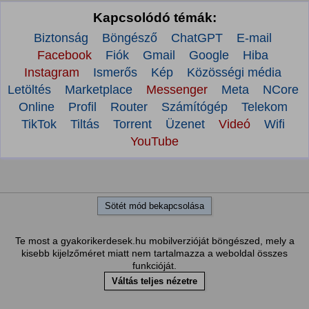
Kapcsolódó témák:
Biztonság
Böngésző
ChatGPT
E-mail
Facebook
Fiók
Gmail
Google
Hiba
Instagram
Ismerős
Kép
Közösségi média
Letöltés
Marketplace
Messenger
Meta
NCore
Online
Profil
Router
Számítógép
Telekom
TikTok
Tiltás
Torrent
Üzenet
Videó
Wifi
YouTube
Sötét mód bekapcsolása
Te most a gyakorikerdesek.hu mobilverzióját böngészed, mely a
kisebb kijelzőméret miatt nem tartalmazza a weboldal összes
funkcióját.
Váltás teljes nézetre