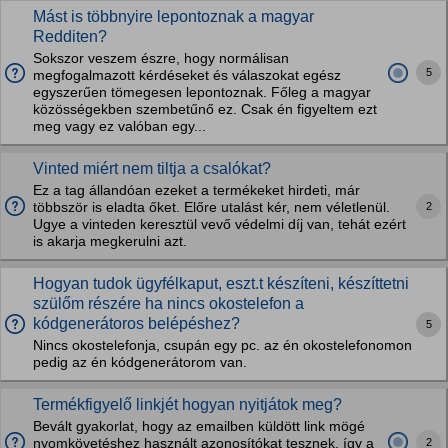
Mást is többnyire lepontoznak a magyar
Redditen?
Sokszor veszem észre, hogy normálisan
5
megfogalmazott kérdéseket és válaszokat egész
egyszerűen tömegesen lepontoznak. Főleg a magyar
közösségekben szembetűnő ez. Csak én figyeltem ezt
meg vagy ez valóban egy...
Vinted miért nem tiltja a csalókat?
Ez a tag állandóan ezeket a termékeket hirdeti, már
2
többször is eladta őket. Előre utalást kér, nem véletlenül.
Ugye a vinteden keresztül vevő védelmi díj van, tehát ezért
is akarja megkerulni azt.
Hogyan tudok ügyfélkaput, eszt.t készíteni, készíttetni
szülőm részére ha nincs okostelefon a
kódgenerátoros belépéshez?
5
Nincs okostelefonja, csupán egy pc. az én okostelefonomon
pedig az én kódgenerátorom van.
Termékfigyelő linkjét hogyan nyitjátok meg?
Bevált gyakorlat, hogy az emailben küldött link mögé
2
nyomkövetéshez használt azonosítókat tesznek, így a