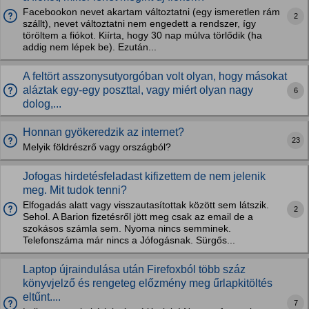
Facebookon nevet akartam változtatni (egy ismeretlen rám
2
szállt), nevet változtatni nem engedett a rendszer, így
töröltem a fiókot. Kiírta, hogy 30 nap múlva törlődik (ha
addig nem lépek be). Ezután...
A feltört asszonysutyorgóban volt olyan, hogy másokat
aláztak egy-egy poszttal, vagy miért olyan nagy
6
dolog,...
Honnan gyökeredzik az internet?
23
Melyik földrészrő vagy országból?
Jofogas hirdetésfeladast kifizettem de nem jelenik
meg. Mit tudok tenni?
Elfogadás alatt vagy visszautasítottak között sem látszik.
2
Sehol. A Barion fizetésről jött meg csak az email de a
szokásos számla sem. Nyoma nincs semminek.
Telefonszáma már nincs a Jófogásnak. Sürgős...
Laptop újraindulása után Firefoxból több száz
könyvjelző és rengeteg előzmény meg űrlapkitöltés
eltűnt....
7