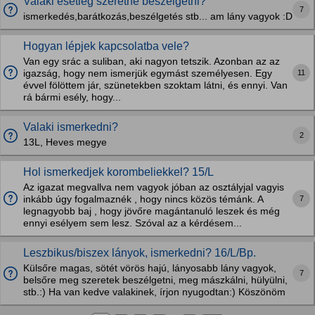
Valaki esetleg szeretne beszélgetni?
7
ismerkedés,barátkozás,beszélgetés stb... am lány vagyok :D
Hogyan lépjek kapcsolatba vele?
Van egy srác a suliban, aki nagyon tetszik. Azonban az az
11
igazság, hogy nem ismerjük egymást személyesen. Egy
évvel fölöttem jár, szünetekben szoktam látni, és ennyi. Van
rá bármi esély, hogy...
Valaki ismerkedni?
2
13L, Heves megye
Hol ismerkedjek korombeliekkel? 15/L
Az igazat megvallva nem vagyok jóban az osztályjal vagyis
7
inkább úgy fogalmaznék , hogy nincs közös témánk. A
legnagyobb baj , hogy jövőre magántanuló leszek és még
ennyi esélyem sem lesz. Szóval az a kérdésem...
Leszbikus/biszex lányok, ismerkedni? 16/L/Bp.
Külsőre magas, sötét vörös hajú, lányosabb lány vagyok,
7
belsőre meg szeretek beszélgetni, meg mászkálni, hülyülni,
stb.:) Ha van kedve valakinek, írjon nyugodtan:) Köszönöm