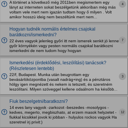
A történet a következő még 2011ben megismertem egy
4
lányt az interneten sokat beszélgetünk akkoriban még más
voltam vele mert nem igazán tudtam hogy ő milyen . Volt
amikor hosszú ideig nem beszéltünk mert nem...
Hogyan tudnék normális értelmes csajokal
barátkozni/ismerkedni?
7
22 éves vagyok jelenleg győri itt nem ismerek senkit jó lenne
győr környékén vagy pesten normális csajokal barátkozni
ismerkedni de nem tudom hogy hogyan
Ismerkedési (érdeklődési, leszólítási) tanácsok?
(Részletesen lentebb)
22/f, Budapest. Munka után beugrottam egy
3
bevásárlóközpontba (vasalt nadrág+ing) és a pénztáros
hölgy igen megnézett és nekem is tetszett, és szeretném
leszólítani. Milyen szöveggel kellene odaálnom ha később...
Fiuk beszelgetni/baratkozni?
14 eves lany vagyok -zarkozot -beszedes -mosolygos -
12
kedves, megerto, megbiszhato, at erzem masok helyzetet -
fiukkal kicsikkel jovok ki jobban - hulyulos rockos vagyok Ha
szeretnel irj privit:)