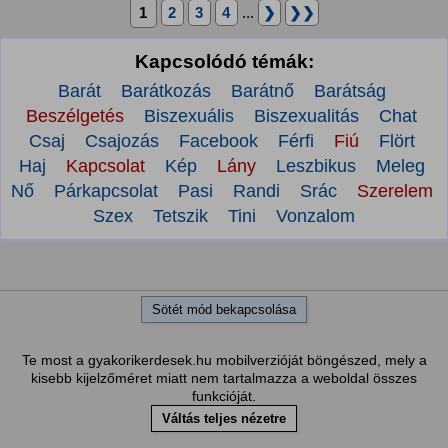
1
2
3
4
...
❯
❯❯
Kapcsolódó témák:
Barát
Barátkozás
Barátnő
Barátság
Beszélgetés
Biszexuális
Biszexualitás
Chat
Csaj
Csajozás
Facebook
Férfi
Fiú
Flört
Haj
Kapcsolat
Kép
Lány
Leszbikus
Meleg
Nő
Párkapcsolat
Pasi
Randi
Srác
Szerelem
Szex
Tetszik
Tini
Vonzalom
Sötét mód bekapcsolása
Te most a gyakorikerdesek.hu mobilverzióját böngészed, mely a
kisebb kijelzőméret miatt nem tartalmazza a weboldal összes
funkcióját.
Váltás teljes nézetre