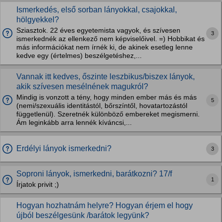
Ismerkedés, első sorban lányokkal, csajokkal,
hölgyekkel?
Sziasztok. 22 éves egyetemista vagyok, és szívesen
3
ismerkednék az ellenkező nem képviselőivel. =) Hobbikat és
más információkat nem írnék ki, de akinek esetleg lenne
kedve egy (értelmes) beszélgetéshez,...
Vannak itt kedves, őszinte leszbikus/biszex lányok,
akik szívesen mesélnének magukról?
Mindig is vonzott a tény, hogy minden ember más és más
5
(nemi/szexuális identitástól, bőrszíntől, hovatartozástól
függetlenül). Szeretnék különböző embereket megismerni.
Ám leginkább arra lennék kíváncsi,...
Erdélyi lányok ismerkedni?
3
Soproni lányok, ismerkedni, barátkozni? 17/f
1
Írjatok privit ;)
Hogyan hozhatnám helyre? Hogyan érjem el hogy
újból beszélgesünk /barátok legyünk?