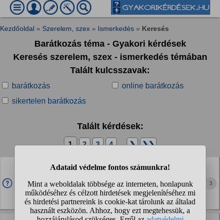
Kezdőoldal
»
Szerelem, szex
»
Ismerkedés
»
Keresés
Barátkozás téma - Gyakori kérdések
Keresés szerelem, szex - ismerkedés témában
Talált kulcsszavak:
barátkozás
online barátkozás
sikertelen barátkozás
Talált kérdések:
1
2
3
4
...
❯
❯❯
Ki szeretne baratkozni?
14 eves lany vagyok. Ugy gondoltam feljovok ide korulnezni
3
es ha mar itt volnek kiirok egy kerdest is:) Szoval: hobbim
vers irasa, segitek az embereken, imadok a jatszoteren
kicsikkel jatszani szaladgalni...