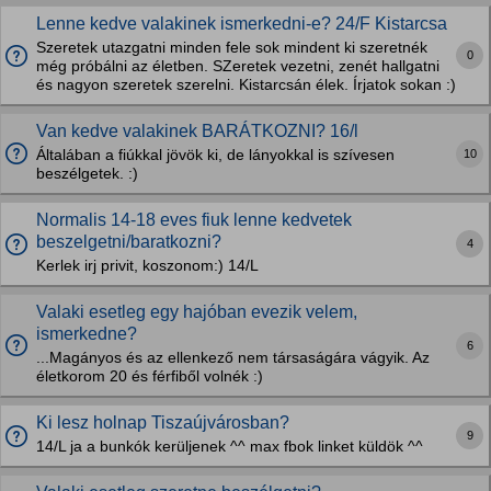
Lenne kedve valakinek ismerkedni-e? 24/F Kistarcsa
Szeretek utazgatni minden fele sok mindent ki szeretnék
0
még próbálni az életben. SZeretek vezetni, zenét hallgatni
és nagyon szeretek szerelni. Kistarcsán élek. Írjatok sokan :)
Van kedve valakinek BARÁTKOZNI? 16/l
10
Általában a fiúkkal jövök ki, de lányokkal is szívesen
beszélgetek. :)
Normalis 14-18 eves fiuk lenne kedvetek
beszelgetni/baratkozni?
4
Kerlek irj privit, koszonom:) 14/L
Valaki esetleg egy hajóban evezik velem,
ismerkedne?
6
...Magányos és az ellenkező nem társaságára vágyik. Az
életkorom 20 és férfiből volnék :)
Ki lesz holnap Tiszaújvárosban?
9
14/L ja a bunkók kerüljenek ^^ max fbok linket küldök ^^