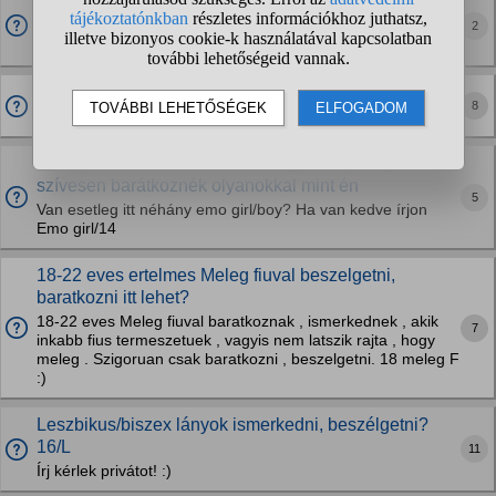
Budapesten Melegek Ismerkedni Haverkodni?
2
16éves/57kg/182cm/ Budapesti alapvetően hetero srác
privátban viber számokat várom :)
Hol lehet ismerkedni?
8
Barátokat szerezni.
Budapesten emok? Nem látok egyet se pedig
szívesen barátkoznék olyanokkal mint én
5
Van esetleg itt néhány emo girl/boy? Ha van kedve írjon
Emo girl/14
18-22 eves ertelmes Meleg fiuval beszelgetni,
baratkozni itt lehet?
18-22 eves Meleg fiuval baratkoznak , ismerkednek , akik
7
inkabb fius termeszetuek , vagyis nem latszik rajta , hogy
meleg . Szigoruan csak baratkozni , beszelgetni. 18 meleg F
:)
Leszbikus/biszex lányok ismerkedni, beszélgetni?
16/L
11
Írj kérlek privátot! :)