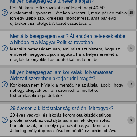
Milyen betegség ez a tünetek alapján?
Felnőtt korú férfi szavakat ismételget, napi 40-50
18
alkalommal ugyanazt... éveken keresztül, majd pár év múlva
jön egy újabb szó, kifejezés, mondatrész, amit pár évig
újításként ismételget. A kezét összeteszi...
Mentális betegségem van? Állandóan beleesek ebbe
a hibába itt a Magyar Politika rovatban
6
Mentális betegségem van, ami miatt azt hiszem, hogy az
emberek meggondolják magukat, ha a helyes érveket a
megfelelő tényekkel és adatokkal mutatom be.
Milyen betegség az, amikor valaki folyamatosan
áldozati szerepben akarja tudni magát?
3
Konkrétan nem hívja ki a mentőt, ha az általa "ápolt", hogy
nehogy elvigyék és nem szenvedhet mellette.
Extremitásokra gondoljatok.
29 évesen a kilátástalanság szélén. Mit tegyek?
29 éves vagyok, és iskolás korom óta küzdök súlyos
9
problémákkal; az osztálytársaim annak idején sokat
bántalmaztak, ami mély nyomokat hagyott bennem.
Jelenleg mély depresszióval és bénító szociális fóbiával...