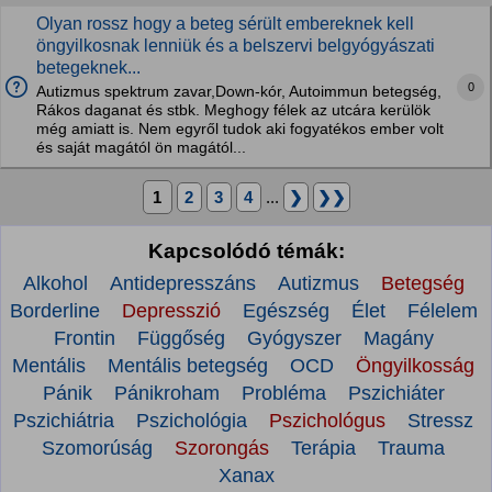
Olyan rossz hogy a beteg sérült embereknek kell
öngyilkosnak lenniük és a belszervi belgyógyászati
betegeknek...
0
Autizmus spektrum zavar,Down-kór, Autoimmun betegség,
Rákos daganat és stbk. Meghogy félek az utcára kerülök
még amiatt is. Nem egyről tudok aki fogyatékos ember volt
és saját magától ön magától...
1
2
3
4
...
❯
❯❯
Kapcsolódó témák:
Alkohol
Antidepresszáns
Autizmus
Betegség
Borderline
Depresszió
Egészség
Élet
Félelem
Frontin
Függőség
Gyógyszer
Magány
Mentális
Mentális betegség
OCD
Öngyilkosság
Pánik
Pánikroham
Probléma
Pszichiáter
Pszichiátria
Pszichológia
Pszichológus
Stressz
Szomorúság
Szorongás
Terápia
Trauma
Xanax