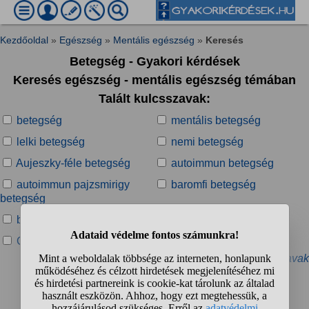
Kezdőoldal
»
Egészség
»
Mentális egészség
»
Keresés
Betegség - Gyakori kérdések
Keresés egészség - mentális egészség témában
Talált kulcsszavak:
betegség
mentális betegség
lelki betegség
nemi betegség
Aujeszky-féle betegség
autoimmun betegség
autoimmun pajzsmirigy
baromfi betegség
betegség
betta betegség
Chron-betegség
Crohn betegség
Crohn-betegség
» További kapcsolódó kulcsszavak
Talált kérdések: