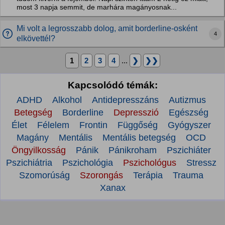
most 3 napja semmit, de marhára magányosnak...
Mi volt a legrosszabb dolog, amit borderline-osként
4
elkövettél?
1
2
3
4
...
❯
❯❯
Kapcsolódó témák:
ADHD
Alkohol
Antidepresszáns
Autizmus
Betegség
Borderline
Depresszió
Egészség
Élet
Félelem
Frontin
Függőség
Gyógyszer
Magány
Mentális
Mentális betegség
OCD
Öngyilkosság
Pánik
Pánikroham
Pszichiáter
Pszichiátria
Pszichológia
Pszichológus
Stressz
Szomorúság
Szorongás
Terápia
Trauma
Xanax