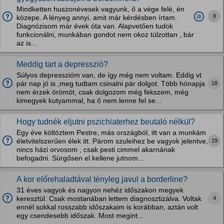
Mindketten huszonévesek vagyunk, ő a vége felé, én
8
közepe. A lényeg annyi, amit már kérdésben írtam.
Diagnózisom már évek óta van. Alapvetően tudok
funkcionálni, munkában gondot nem okoz túlzottan , bár
az is...
Meddig tart a depresszió?
Súlyos depresszióm van, de így még nem voltam. Eddig vt
18
pár nap jó is ,meg tudtam csinalni pár dolgot. Több hónapja
nem érzek örömöt, csak dolgozom még fekszem, még
kimegyek kutyammal, ha ő nem.lenne fel se...
Hogy tudnék eljutni pszichiaterhez beutaló nélkül?
Egy éve költöztem Pestre, más országból, itt van a munkám
19
életvitelszerűen élek itt. Párom szuleihez be vagyok jelentve,
nincs házi orvosom , csak pesti cimmel akarnának
befogadni. Sürgősen el kellene jutnom...
A kor előrehaladtával tényleg javul a borderline?
31 éves vagyok és nagyon nehéz időszakon megyek
4
keresztül. Csak mostanában lettem diagnosztizálva. Voltak
ennél sokkal rosszabb időszakaim is korábban, aztán volt
egy csendesebb időszak. Most megint...