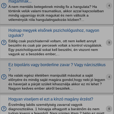
magamnak...
4
A nem mentális betegeknek mindig fix a hangulata? Ha
történik velük valami traumatikus, akkor azzal kapcsolatban
mindig ugyanúgy érzik magukat és nem változik a
véleményük róla hangulatingadozás közben?...
Holnap megyek elsőnek pszichológushoz, nagyon
izgulok?
Eddig csak pszichiaternél voltam, ott nem kellett annyit
9
beszélni és csak pár percesek voltak a kontrol vizsgálatok.
Egy pszichológusnál sokat kell beszélni, én viszont nem
vagyok az a beszédes ember,...
Ez bipoláris vagy borderline zavar ? Vagy nárcisztikus
?
Ha valaki egész életében manipulált másokat a saját
4
előnyére és mindig saját magára gondol,hogy neki jó legyen
és haverjait a párját szüleit kihasználja akkor ez mi lehet ?
Nagyon kedves ember akiről beszélek...
Hogyan viseljem el ezt a kínzó magány érzést?
Érzelmileg labilis személyiség zavarral vagyok
6
diagnosztizálva. 1 hónapja elhagyott a barátnőm és nem
tudom kiverni a fejemből. Napi szinten ittam 2 hétig ez miatt,