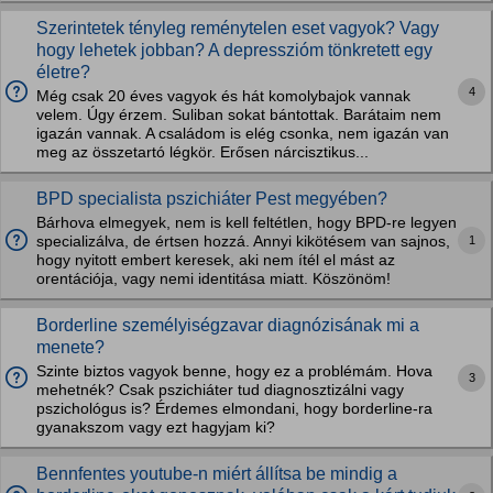
Szerintetek tényleg reménytelen eset vagyok? Vagy
hogy lehetek jobban? A depresszióm tönkretett egy
életre?
4
Még csak 20 éves vagyok és hát komolybajok vannak
velem. Úgy érzem. Suliban sokat bántottak. Barátaim nem
igazán vannak. A családom is elég csonka, nem igazán van
meg az összetartó légkör. Erősen nárcisztikus...
BPD specialista pszichiáter Pest megyében?
Bárhova elmegyek, nem is kell feltétlen, hogy BPD-re legyen
1
specializálva, de értsen hozzá. Annyi kikötésem van sajnos,
hogy nyitott embert keresek, aki nem ítél el mást az
orentációja, vagy nemi identitása miatt. Köszönöm!
Borderline személyiségzavar diagnózisának mi a
menete?
Szinte biztos vagyok benne, hogy ez a problémám. Hova
3
mehetnék? Csak pszichiáter tud diagnosztizálni vagy
pszichológus is? Érdemes elmondani, hogy borderline-ra
gyanakszom vagy ezt hagyjam ki?
Bennfentes youtube-n miért állítsa be mindig a