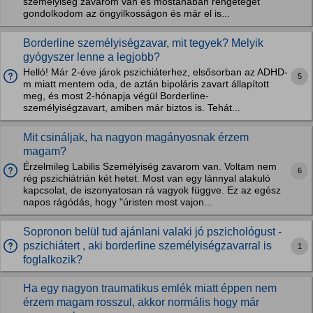
személyiség zavarom van és mostanában rengeteget
gondolkodom az öngyilkosságon és már el is...
Borderline személyiségzavar, mit tegyek? Melyik
gyógyszer lenne a legjobb?
Helló! Már 2-éve járok pszichiáterhez, elsősorban az ADHD-
5
m miatt mentem oda, de aztán bipoláris zavart állapított
meg, és most 2-hónapja végül Borderline-
személyiségzavart, amiben már biztos is. Tehát...
Mit csináljak, ha nagyon magányosnak érzem
magam?
Érzelmileg Labilis Személyiség zavarom van. Voltam nem
6
rég pszichiátrián két hetet. Most van egy lánnyal alakuló
kapcsolat, de iszonyatosan rá vagyok függve. Ez az egész
napos rágódás, hogy "úristen most vajon...
Sopronon belül tud ajánlani valaki jó pszichológust -
pszichiátert , aki borderline személyiségzavarral is
1
foglalkozik?
Ha egy nagyon traumatikus emlék miatt éppen nem
érzem magam rosszul, akkor normális hogy már