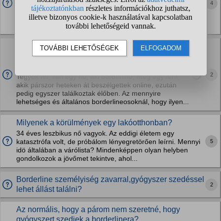
Borzalmas érzés látni, hogy más emberek ennyire komoly
4
döntéseket meg tudnak hozni az életükkel kapcsolatban,
nekem már egy nap alatt már nem csak hangulat, de
világnézet torzulásaim is vannak... Pedig...
Egy borderlineos nőnél mennyire általános az,
hogy rövid ismertség után betegesen rá tud
kattanni egy emberre...
2
Tegyük fel, van egy nő, aki borderline, meg egy férfi,
akik párszor heteken át beszélgettek online, ezután
pedig egyszer találkoztak élőben. Az mennyire
lehetséges és általános borderlineosoknál, hogy ilyen...
Milyenek a körülmények egy lakóotthonban?
34 éves leszbikus nő vagyok. Az eddigi életem egy
5
katasztrófa volt, de próbálom lényegretörően leírni. Mennyi
idö általában a várólista? Mindenképpen olyan helyben
gondolkozok a jövőmet tekintve, ahol...
Borderline személyiség zavarral,gyógyszer szedéssel
2
lehet állást találni?
Az normális, hogy a párom nem szeretné, hogy
gyógyszert szedjek a borderlinera?