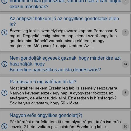
borderline-okat gonosznak, valóban csak a kárt tudjuk
3
okozni másoknak?
Az antipszichotikum jó az öngyilkos gondolatok ellen
is?
Érzemileg labilis személyiségzavarra kaptam Parnassan 5
4
mg-ot. Reggeltől estig minden nap jelenet szerű öngyilkos
gondolataim,"képek" vannak mindig előttem, ahogy
megteszem. Még csak 1 napja szedem. Az...
Nem gondolják egyesek gaznak, hogy mindenkire azt
használják, hogy
14
Borderline,narcisztikus,autista,depressziós?
Parnassan 5 mg valóban hízlal?
Most írták fel nekem Érzelmileg labilis személyiségzavarra.
5
Nagyon keveset eszek egy nap. A gyógyszer fokozza az
étvágyam, de ellent tudok állni. Ez esetben is hízni fogok?
Sok helyen olvastam, hogy 50 kilókat...
Nagyon erős öngyilkos gondolat(?)
Pár kérdést már feltettem itt nem olyan régen, talán ismerős
10
leszek. 2 hetet voltam pszichiátrián. Érzelmileg labilis