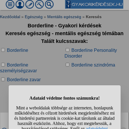
Kezdőoldal
»
Egészség
»
Mentális egészség
»
Keresés
Borderline - Gyakori kérdések
Keresés egészség - mentális egészség témában
Talált kulcsszavak:
Borderline
Borderline Personality
Disorder
Borderline
Borderline szindróma
személyiségzavar
Borderline zavar
Talált kérdések:
1
2
3
4
...
❯
❯❯
Ezek mindenképp borderline-ra utaló tünetek? Van itt
olyan, aki diagnosztizált és meg tud ezzel küzdeni...