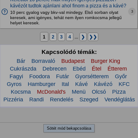
kávézót tudtok ajánlani ahol finom a pizza és a kávé?
3
10 perc gyalog vagy bkv-val mindegy. Első sorban olyat
keresek, ami igényes, tehát nem ilyen romkocsma jellegű
helyet keresek.
1
2
3
4
...
❯
❯❯
Kapcsolódó témák:
Bár
Borravaló
Budapest
Burger King
Cukrászda
Debrecen
Ebéd
Étel
Étterem
Fagyi
Foodora
Futár
Gyorsétterem
Győr
Gyros
Hamburger
Ital
Kávé
Kávézó
KFC
Kocsma
McDonald's
Menü
Olcsó
Pizza
Pizzéria
Randi
Rendelés
Szeged
Vendéglátás
Sötét mód bekapcsolása