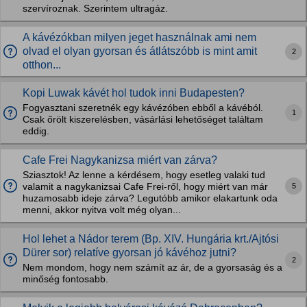
szervíroznak. Szerintem ultragáz.
A kávézókban milyen jeget használnak ami nem
olvad el olyan gyorsan és átlátszóbb is mint amit
2
otthon...
Kopi Luwak kávét hol tudok inni Budapesten?
Fogyasztani szeretnék egy kávézóben ebből a kávéból.
1
Csak őrölt kiszerelésben, vásárlási lehetőséget találtam
eddig.
Cafe Frei Nagykanizsa miért van zárva?
Sziasztok! Az lenne a kérdésem, hogy esetleg valaki tud
5
valamit a nagykanizsai Cafe Frei-ről, hogy miért van már
huzamosabb ideje zárva? Legutóbb amikor elakartunk oda
menni, akkor nyitva volt még olyan...
Hol lehet a Nádor terem (Bp. XIV. Hungária krt./Ajtósi
Dürer sor) relatíve gyorsan jó kávéhoz jutni?
2
Nem mondom, hogy nem számít az ár, de a gyorsaság és a
minőség fontosabb.