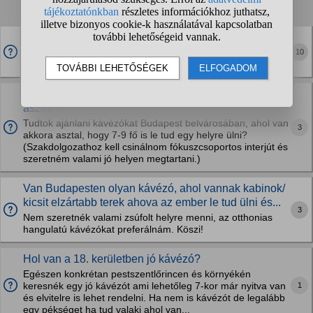
1
2
3
4
...
❯
❯❯
Libamáj krémes kétszersült, paradicsom leves, rántott
sajt, nutellás palacsinta, egy pohár sör és egy
10
csésze...
Van olyan kávézó a belvárosban, ahol van nagyobb
asztal is?
Tudtok ajánlani kávézókat Budapest belvárosában, ahol van
3
akkora asztal, hogy 7-9 fő is le tud egy helyre ülni?
(Szakdolgozathoz kell csinálnom fókuszcsoportos interjút és
szeretném valami jó helyen megtartani.)
Van Budapesten olyan kávézó, ahol vannak kabinok/
kicsit elzártabb terek ahova az ember le tud ülni és...
3
Nem szeretnék valami zsúfolt helyre menni, az otthonias
hangulatú kávézókat preferálnám. Köszi!
Hol van a 18. kerületben jó kávézó?
Egészen konkrétan pestszentlőrincen és környékén
1
keresnék egy jó kávézót ami lehetőleg 7-kor már nyitva van
és elvitelre is lehet rendelni. Ha nem is kávézót de legalább
egy pékséget ha tud valaki ahol van...