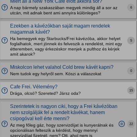
Miért áll a New York Cafe előtt akkora sor?
6
A nap bármely szakaszában megyek mindig áll a sor az
utcán, mit adnak bent ami annyira különleges?
Ezekben a kávézókban saját magam rendelek
magamnak kávét?
Ha bemegyek egy Starbucks/Frei kávézóba, akkor helyet
5
foglalhatok, mert jönnek és felveszik a rendelést, mint egy
étteremben, vagy érkezéskor menjek a pulthoz és kérjek
amit akarok?
Miskolcon lehet valahol Cold brew kávét kapni?
0
Nem tudok egy helyről sem. Köszi a válaszokat
Cafe Frei. Vélemény?
15
Drága, olcsó? Szereted? Jársz oda?
Szerintetek is nagyon ciki, hogy a Frei kávézóban
nem szolgálják fel a rendelt kávékat, hanem
csipogóval kell érte menni?
22
Az meg főleg gáz, hogy szervizdíjat is kunyerálnak és
opcionálisan felteszik a kérdést, hogy mennyi
szervízdíjat fizetnél, nem? Ott, ahol nem is