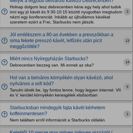
Melyik a legjobb belvárosi kávézó Debrecenben?
Holnap dolgom lesz debrecenben kéne egy hely ahol tudok
3
inni egy jó kávét és 9:30-10:15 között nyugodtan megtudom
nézni egy konferenciát. Inkább az újhullámos kávékat
szeretem ezért a Frei, Starbucks nem játszik.
Jól emlékszem a 80-as években a presszókban a
sima fekete presszó kávét, lefőzés után picit
13
meggőzölték?
Miért nincs Nyíregyházán Starbucks?
14
Debrecenben bezzeg van. Mi ennek az oka?
Hol van a belváros környékén olyan kávézó, ahol
nyilvános a wifi kód?
9
Tanulni ülnék be, így fontos lenne, hogy legyen internet. VII.
és V. kerület környékén keresgélek elsősorban
Starbucksban mindegyik fajta kávét kérhetem
koffeinmentesen?
2
Nem találtam erről információt a Starbucks oldalán.
Keletitől 10 percre max milyen igényes pizzázót /