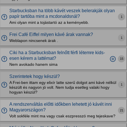
Starbucksban ha több kávét veszek belerakják olyan
papír tartóba mint a mcdonaldsnál?
1
Ami olyan mint a tojástartó az a keményebb.
Frei Café Eiffel milyen kávé árak vannak?
1
Weblapon nincsenek árak .
Ciki ha a Starbucksban felnőtt férfi létemre kids-
esen kérem a lattémat?
15
Nem avokado hanem sima
Szerintetek hogy készül?
A Frei-ben ittam egy elixír latte szerű dolgot ami kávé nélkül
1
készült és nagyon jó volt. Nem tudja esetleg valaki hogy
hogyan készül?
A rendszerváltás előtti időkben lehetett jó kávét inni
Magyarországon?
21
Volt sokféle mint ma vagy csak eszpresszó meg tejeskave?