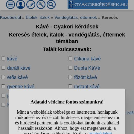
Kezdőoldal
»
Ételek, italok
»
Vendéglátás, éttermek
»
Keresés
Kávé - Gyakori kérdések
Keresés ételek, italok - vendéglátás, éttermek
témában
Talált kulcsszavak:
kávé
Cikoria kávé
darált kávé
Dupla KáVé
erős kávé
főzött kávé
gyenge kávé
instant kávé
jeges kávé
koffeinmentes kávé
Maci kávé
olasz kávé
» További kapcsolódó kulcsszavak
Talált kérdések: