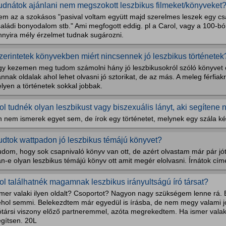
udnátok ajánlani nem megszokott leszbikus filmeket/könyveket
m az a szokásos "pasival voltam együtt majd szerelmes leszek egy csaj
aládi bonyodalom stb." Ami megfogott eddig. pl a Carol, vagy a 100-ból
nnyira mély érzelmet tudnak sugározni.
zerintetek könyvekben miért nincsennek jó leszbikus történetek
gy kezemen meg tudom számolni hány jó leszbikusokról szóló könyvet
nnak oldalak ahol lehet olvasni jó sztorikat, de az más. A meleg férfiak
lyen a történetek sokkal jobbak.
ol tudnék olyan leszbikust vagy biszexuális lányt, aki segítene
n nem ismerek egyet sem, de írok egy történetet, melynek egy szála ké
udtok wattpadon jó leszbikus témájú könyvet?
dom, hogy sok csapnivaló könyv van ott, de azért olvastam már pár jót
n-e olyan leszbikus témájú könyv ott amit megér elolvasni. Írnátok cím
ol találhatnék magamnak leszbikus irányultságú író társat?
smer valaki ilyen oldalt? Csoportot? Nagyon nagy szükségem lenne rá. 
ehol semmi. Belekezdtem már egyedül is írásba, de nem megy valami j
rótársi viszony előző partneremmel, azóta megrekedtem. Ha ismer valak
egítsen. 20L