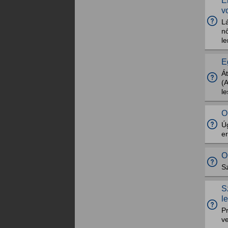
É
v
Lá
nő
le
E
Át
(A
le
O
Ú
er
O
Sz
S
l
Pr
ve