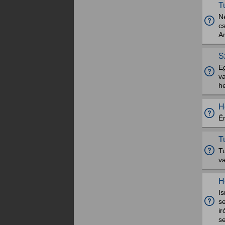
T
Ne
cs
A
S
E
va
he
H
É
T
Tu
va
H
I
s
i
s