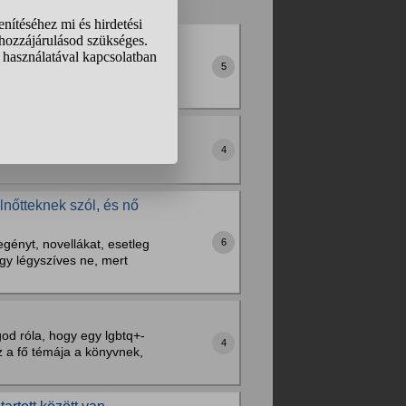
milyen regényt tudnátok
5
Akad olyan, ami valamiért
 Nagyon nehéz kifogni
4
lnőtteknek szól, és nő
6
egényt, novellákat, esetleg
ogy légyszíves ne, mert
od róla, hogy egy lgbtq+-
4
az a fő témája a könyvnek,