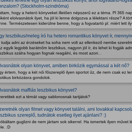
rdekes lehetne egy olyan leszbikus könyv, ahol fogvatartó-fogvat
onzalom? (Stockholm-szindróma)
ttam, hogy a heteró könyveket illetően népszerű ez a téma. Pl 365 nap.
ként elolvasnátok ilyet, ha jól ki lenne dolgozva a lélektani része? A t
nne. Természetesen kiderülne benne, hogy a fogvatartó pl. miért lett il
gy leszbikus/meleg író ha hetero romantikus könyvet ír, mennyire
 tudja adni az érzéseket ha soha nem volt az ellenkező nembe szerelm
z egyik legjobb barátnőm leszbikus, nagyon jól ír, és lehet ki fogják adn
szbikus szálra hogyan fognak reagálni, és most azon...
lvasnátok olyan könyvet, amiben birkózik egymással a két nő?
gy értem, hogy a két női főszereplő ilyen sportot űz, de nem csak ez 
otikus birkózásra gondolok.
lvasnátok maffiás leszbikus könyvet?
eretitek ezt a témát vagy sablonosnak tartjátok?
zeretnék olyan filmet vagy könyvet találni, ami lovakkal kapcso
eszbikus szereplő, tudnátok esetleg ilyet ajánlani? :)
óbáltam guglizni de nem jártam sok sikerrel. Ha ismertek ilyen művet 
le. :D