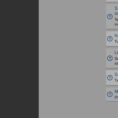
S
í
T
í
I
T
L
S
sz
S
Té
M
p