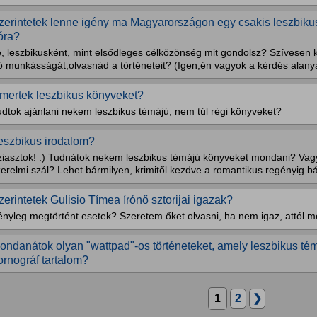
zerintetek lenne igény ma Magyarországon egy csakis leszbiku
róra?
e, leszbikusként, mint elsődleges célközönség mit gondolsz? Szívesen
ró munkásságát,olvasnád a történeteit? (Igen,én vagyok a kérdés alany
smertek leszbikus könyveket?
udtok ajánlani nekem leszbikus témájú, nem túl régi könyveket?
eszbikus irodalom?
ziasztok! :) Tudnátok nekem leszbikus témájú könyveket mondani? Vag
erelmi szál? Lehet bármilyen, krimitől kezdve a romantikus regényig b
zerintetek Gulisio Tímea írónő sztorijai igazak?
nyleg megtörtént esetek? Szeretem őket olvasni, ha nem igaz, attól mé
ondanátok olyan "wattpad"-os történeteket, amely leszbikus té
ornográf tartalom?
1
2
❯