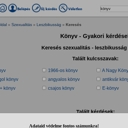
ldal
»
Szexualitás
»
Leszbikusság
»
Keresés
Könyv - Gyakori kérdése
Keresés szexualitás - leszbikussá
Talált kulcsszavak:
nyv
1966-os könyv
A Nagy Kön
gol könyv
angyalos könyv
antikvár kön
+ könyv
csajos könyv
E-könyv
Talált kérdések:
1
2
❯