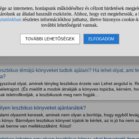
ilyen jó, leszbikus témájú regények vannak?
dom, gugli a barátom stb, de én a ti véleményetekre lennék kíváncsi, 
ánlani, ami vagy leszbikusokról szól, vagy van bennük leszbikus szál? 
gfogott titeket és úgy gondoljátok, hogy érdemes elolvasni? 😊
étezik jó, leszbikus témájú könyv?
ehet ez akár akció, románc, bármi műfaj. Akár magyarul, akár angolul.
zeket.
eszbikus témájú könyveket tudtok ajálani? Ha lehet olyat, ami fe
ta?
yszóval olyat, aminek tényleg leszbikus érzete van Lehet angolul is. R
életrajzot. (És mielőtt a modok átrakják a könyves topicba, kérném, h
ak teletrollkodják, a leszbikusok meg nem fogják...
ilyen leszbikus könyveket ajánlanátok?
lami olyasmit keresek, aminek nem olyan a borítója, hogy egyből levág
 könyv. Bármilyen leszbikus könyvet írjatok le kérlek, az is jó ha nem 
sak benne van mellékszálként. Köszi!