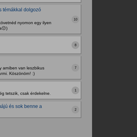
s témákkal dolgozó
10
 követnéd nyomon egy ilyen
a😗)
8
y amiben van leszbikus
7
ármi. Köszönöm! :)
1
g tetszik, csak érdekelne.
májú és sok benne a
2