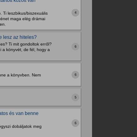
artott között van
4
 Ti leszbikus/biszexuális
örténet maga elég drámai
yen.
 lesz az hiteles?
es? Ti mit gondoltok erről?
6
i a könyvét, de fél, hogy a
lenne a könyvben. Nem
6
5
latos és van benne
6
légyszi dobáljatok meg