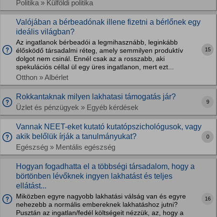
Politika » Külföldi politika
Valójában a bérbeadónak illene fizetni a bérlőnek egy
ideális világban?
Az ingatlanok bérbeadói a legmihasznább, leginkább
15
élősködő társadalmi réteg, amely semmilyen produktív
dolgot nem csinál. Ennél csak az a rosszabb, aki
spekulációs céllal ül egy üres ingatlanon, mert ezt...
Otthon » Albérlet
Rokkantaknak milyen lakhatasi támogatás jár?
9
Üzlet és pénzügyek » Egyéb kérdések
Vannak NEET-eket kutató kutatópszichológusok, vagy
akik belőlük írják a tanulmányukat?
0
Egészség » Mentális egészség
Hogyan fogadhatta el a többségi társadalom, hogy a
börtönben lévőknek ingyen lakhatást és teljes
ellátást...
Miközben egyre nagyobb lakhatási válság van és egyre
16
nehezebb a normális embereknek lakhatáshoz jutni?
Pusztán az ingatlan/fedél költségeit nézzük, az, hogy a