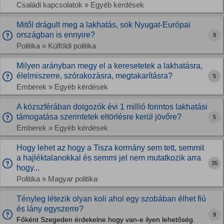
Családi kapcsolatok » Egyéb kérdések
Mitől drágult meg a lakhatás, sok Nyugat-Európai
országban is ennyire?
9
Politika » Külföldi politika
Milyen arányban megy el a keresetetek a lakhatásra,
élelmiszerre, szórakozàsra, megtakarításra?
5
Emberek » Egyéb kérdések
A közszférában dolgozók évi 1 millió forintos lakhatási
támogatása szerintetek eltörlésre kerül jövőre?
5
Emberek » Egyéb kérdések
Hogy lehet az hogy a Tisza kormány sem tett, semmit
a hajléktalanokkal és semmi jel nem mutatkozik arra
35
hogy...
Politika » Magyar politika
Tényleg létezik olyan koli ahol egy szobában élhet fiú
és lány egyszerre?
9
Főként Szegeden érdekelne hogy van-e ilyen lehetőség.