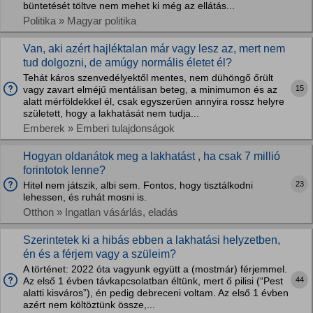
büntetését töltve nem mehet ki még az ellátás...
Politika » Magyar politika
Van, aki azért hajléktalan már vagy lesz az, mert nem
tud dolgozni, de amúgy normális életet él?
Tehát káros szenvedélyektől mentes, nem dühöngő őrült
15
vagy zavart elméjű mentálisan beteg, a minimumon és az
alatt mérföldekkel él, csak egyszerűen annyira rossz helyre
született, hogy a lakhatását nem tudja...
Emberek » Emberi tulajdonságok
Hogyan oldanátok meg a lakhatást , ha csak 7 millió
forintotok lenne?
23
Hitel nem játszik, albi sem. Fontos, hogy tisztálkodni
lehessen, és ruhát mosni is.
Otthon » Ingatlan vásárlás, eladás
Szerintetek ki a hibás ebben a lakhatási helyzetben,
én és a férjem vagy a szüleim?
A történet: 2022 óta vagyunk együtt a (mostmár) férjemmel.
44
Az első 1 évben távkapcsolatban éltünk, mert ő pilisi (“Pest
alatti kisváros”), én pedig debreceni voltam. Az első 1 évben
azért nem költöztünk össze,...