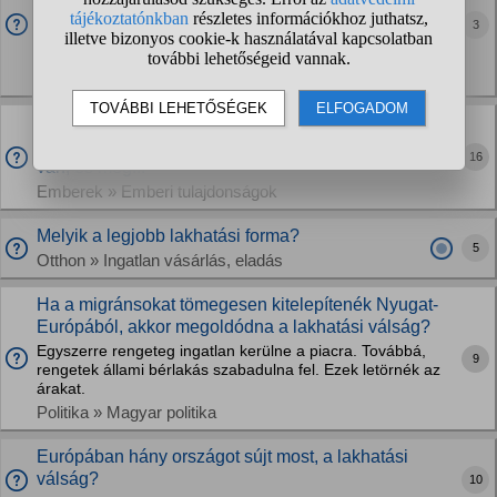
Egyébként van olyan akik a kényelem miatt inkabb együtt
3
maradnak még ha nem is olyan jó a kapcsolatuk de hogy ne
kelljen a költözéssel szenvedni inkább elviselik egymást?
Felnőtt párkapcsolatok » Szerelem
Nagyon gáz vagyok? 27/F, kopaszodom, 16 éves
autóm van, 165cm vagyok, nettó 400 ezres fizetésem
16
van, és még...
Emberek » Emberi tulajdonságok
Melyik a legjobb lakhatási forma?
5
Otthon » Ingatlan vásárlás, eladás
Ha a migránsokat tömegesen kitelepítenék Nyugat-
Európából, akkor megoldódna a lakhatási válság?
Egyszerre rengeteg ingatlan kerülne a piacra. Továbbá,
9
rengetek állami bérlakás szabadulna fel. Ezek letörnék az
árakat.
Politika » Magyar politika
Európában hány országot sújt most, a lakhatási
válság?
10