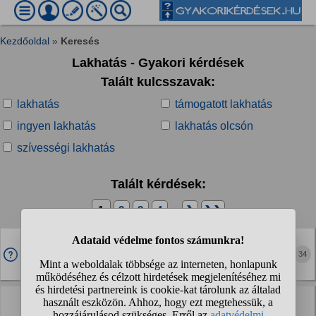
Kezdőoldal
»
Keresés
Lakhatás - Gyakori kérdések
Talált kulcsszavak:
lakhatás
támogatott lakhatás
ingyen lakhatás
lakhatás olcsón
szívességi lakhatás
Talált kérdések:
1
2
3
4
...
❯
❯❯
A Tisza álltal létrejövő bérlakások lefogják nyomni a
pofátlanul magas albérlet árakat?
34
Politika » Magyar politika
20-22 éves párok, ti ha együtt laktok és esetleg idővel
szakítotok akkor hogyan oldanátok meg a lakhatást?