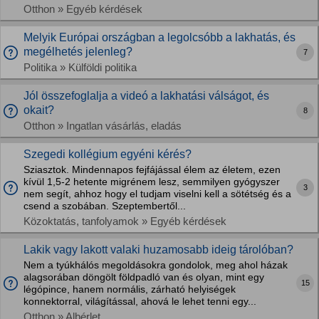
Otthon » Egyéb kérdések
Melyik Európai országban a legolcsóbb a lakhatás, és
megélhetés jelenleg?
7
Politika » Külföldi politika
Jól összefoglalja a videó a lakhatási válságot, és
okait?
8
Otthon » Ingatlan vásárlás, eladás
Szegedi kollégium egyéni kérés?
Sziasztok. Mindennapos fejfájással élem az életem, ezen
kívül 1,5-2 hetente migrénem lesz, semmilyen gyógyszer
3
nem segít, ahhoz hogy el tudjam viselni kell a sötétség és a
csend a szobában. Szeptembertől...
Közoktatás, tanfolyamok » Egyéb kérdések
Lakik vagy lakott valaki huzamosabb ideig tárolóban?
Nem a tyúkhálós megoldásokra gondolok, meg ahol házak
alagsorában döngölt földpadló van és olyan, mint egy
15
légópince, hanem normális, zárható helyiségek
konnektorral, világítással, ahová le lehet tenni egy...
Otthon » Albérlet