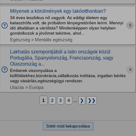
Milyenek a körülmények egy lakóotthonban?
34 éves leszbikus nő vagyok. Az eddigi életem egy
katasztrófa volt, de próbálom lényegretörően leírni. Mennyi
5
idö általában a várólista? Mindenképpen olyan helyben
gondolkozok a jövőmet tekintve, ahol...
Egészség » Mentális egészség
Lakhatás szempontjából a latin országok közül
Portugália, Spanyolország, Franciaország, vagy
Olaszország a...
4
Emberek viszonyulása a
külföldiekhez,bürokrácia,vállalkozás indítása, ingatlan bérlés
vagy vásárlás,egészségügyi rendszer.
Utazás » Európa
1
2
3
4
...
❯
❯❯
Sötét mód bekapcsolása