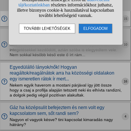
1
2
3
4
...
❯
❯❯
A férfiak többsége komoly párkapcsolatot keres?
15
Mi a magyarázat az efféle női viselkedésre?
Próbálom rövidre fogni. Van egy kolléganőm, és először azt
10
hittem, kölcsönös a vonzalom. Összemosolygásokkal,
integetésekkel kezdődött, aztán szóba is elegyedtem vele.
Nem sokkal később késő este ő írt rám...
Egyedülálló lányok/nők! Hogyan
reagáltok/reagálnátok arra ha közösségi oldalakon
egy ismeretlen rátok ír mert...
16
Nekem egyik haverom a mostani párjával így jött össze
hogy a csaj a profilja alapján tetszett neki és elhívta randizni,
a dolgok pedig végül pozitívan alakultak.
Gáz ha középsulit befejeztem és nem volt egy
kapcsolatom sem, sőt randi sem?
4
Nagyon el vagyok késve? tini kapcsolat kimaradás nagy
hátrány?