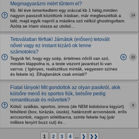
Megmagyarázni miért tűntem el?
Kb. fél éve ismerkedtem egy sráccal kb 1 hétig,minden
14
nagyon passzolt közöttünk írásban, már megbeszéltük a
talit, majd egyik napról a másikra szó nélkül ghostingoltam.
Azóta se írtam vissza az utolsó...
Tetoválatlan férfiak! Járnátok (erősen) tetovált
nővel vagy ez instant kizáró ok lenne
számotokra?
22
Tegyük fel, hogy egy szép, értelmes nőről van szó,
minden klappolna is, a teste viszont javarészt ki van
varrva. ( Igényes, realisztikus minták, vegyesen színes
és fekete is). Elhajtanátok csak emiatt?
Fiatal lányok! Mit gondoltok az olyan pasikról, akik
külsőre menő és sportos fiúk, belsőre pedig
romantikusak és műveltek?
9
Külső: szálkás, sportos, izmos (de NEM kidobósra kigyúrt)
felsőtest (box, túrázás, úszás), határozott arcvonások, erős
arccsontok, nagyon sötétbarna, szinte fekete haj (pár
millisre lenyírt buzz cut) és...
1
2
3
4
...
❯
❯❯