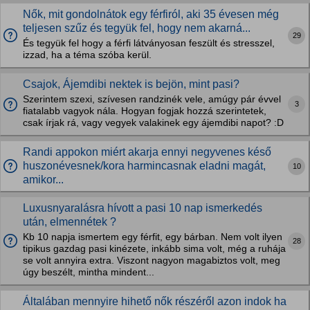
Nők, mit gondolnátok egy férfiról, aki 35 évesen még
teljesen szűz és tegyük fel, hogy nem akarná...
29
És tegyük fel hogy a férfi látványosan feszült és stresszel,
izzad, ha a téma szóba kerül.
Csajok, Ájemdibi nektek is bejön, mint pasi?
Szerintem szexi, szívesen randzinék vele, amúgy pár évvel
3
fiatalabb vagyok nála. Hogyan fogjak hozzá szerintetek,
csak írjak rá, vagy vegyek valakinek egy ájemdibi napot? :D
Randi appokon miért akarja ennyi negyvenes késő
huszonévesnek/kora harmincasnak eladni magát,
10
amikor...
Luxusnyaralásra hívott a pasi 10 nap ismerkedés
után, elmennétek ?
Kb 10 napja ismertem egy férfit, egy bárban. Nem volt ilyen
28
tipikus gazdag pasi kinézete, inkább sima volt, még a ruhája
se volt annyira extra. Viszont nagyon magabiztos volt, meg
úgy beszélt, mintha mindent...
Általában mennyire hihető nők részéről azon indok ha