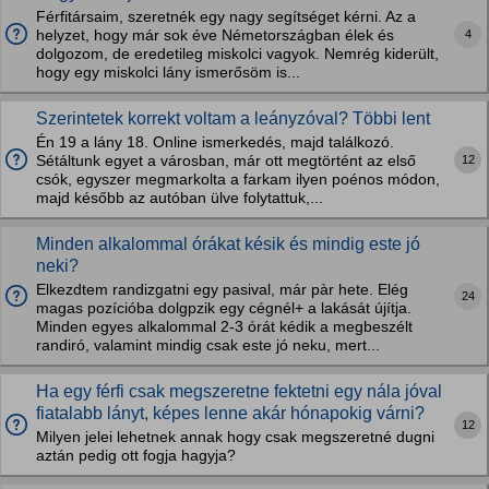
Férfitársaim, szeretnék egy nagy segítséget kérni. Az a
4
helyzet, hogy már sok éve Németországban élek és
dolgozom, de eredetileg miskolci vagyok. Nemrég kiderült,
hogy egy miskolci lány ismerősöm is...
Szerintetek korrekt voltam a leányzóval? Többi lent
Én 19 a lány 18. Online ismerkedés, majd találkozó.
12
Sétáltunk egyet a városban, már ott megtörtént az első
csók, egyszer megmarkolta a farkam ilyen poénos módon,
majd később az autóban ülve folytattuk,...
Minden alkalommal órákat késik és mindig este jó
neki?
Elkezdtem randizgatni egy pasival, már pàr hete. Elég
24
magas pozícióba dolgpzik egy cégnél+ a lakását újítja.
Minden egyes alkalommal 2-3 órát kédik a megbeszélt
randiró, valamint mindig csak este jó neku, mert...
Ha egy férfi csak megszeretne fektetni egy nála jóval
fiatalabb lányt, képes lenne akár hónapokig várni?
12
Milyen jelei lehetnek annak hogy csak megszeretné dugni
aztán pedig ott fogja hagyja?