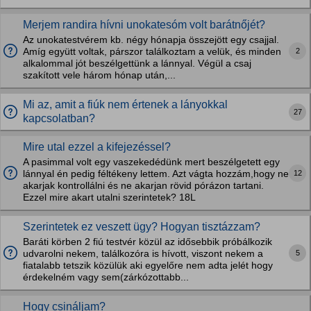
Merjem randira hívni unokatesóm volt barátnőjét?
Az unokatestvérem kb. négy hónapja összejött egy csajjal.
2
Amíg együtt voltak, párszor találkoztam a velük, és minden
alkalommal jót beszélgettünk a lánnyal. Végül a csaj
szakított vele három hónap után,...
Mi az, amit a fiúk nem értenek a lányokkal
27
kapcsolatban?
Mire utal ezzel a kifejezéssel?
A pasimmal volt egy vaszekedédünk mert beszélgetett egy
12
lánnyal én pedig féltékeny lettem. Azt vágta hozzám,hogy ne
akarjak kontrollálni és ne akarjan rövid pórázon tartani.
Ezzel mire akart utalni szerintetek? 18L
Szerintetek ez veszett ügy? Hogyan tisztázzam?
Baráti körben 2 fiú testvér közül az idősebbik próbálkozik
5
udvarolni nekem, találkozóra is hívott, viszont nekem a
fiatalabb tetszik közülük aki egyelőre nem adta jelét hogy
érdekelném vagy sem(zárkózottabb...
Hogy csináljam?