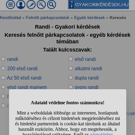
Kezdőoldal
»
Felnőtt párkapcsolatok
»
Egyéb kérdések
»
Keresés
Randi - Gyakori kérdések
Keresés felnőtt párkapcsolatok - egyéb kérdések
témában
Talált kulcsszavak:
randi
első randi
200 első randi
alkalmi randi
Az 50 első randi
dupla randi
elsö randi majnem
gyors randi
huncut randi
James Randi
netes randi
online randi
» További kapcsolódó kulcsszavak
Talált kérdések: