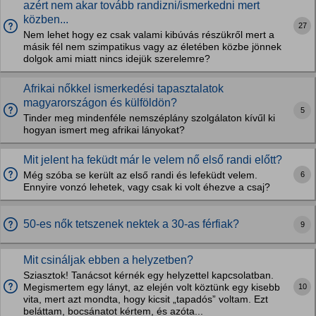
azért nem akar tovább randizni/ismerkedni mert
közben...
27
Nem lehet hogy ez csak valami kibúvás részükről mert a
másik fél nem szimpatikus vagy az életében közbe jönnek
dolgok ami miatt nincs idejük szerelemre?
Afrikai nőkkel ismerkedési tapasztalatok
magyarországon és külföldön?
5
Tinder meg mindenféle nemszéplány szolgálaton kívűl ki
hogyan ismert meg afrikai lányokat?
Mit jelent ha feküdt már le velem nő első randi előtt?
6
Még szóba se került az első randi és lefeküdt velem.
Ennyire vonzó lehetek, vagy csak ki volt éhezve a csaj?
50-es nők tetszenek nektek a 30-as férfiak?
9
Mit csináljak ebben a helyzetben?
Sziasztok! Tanácsot kérnék egy helyzettel kapcsolatban.
10
Megismertem egy lányt, az elején volt köztünk egy kisebb
vita, mert azt mondta, hogy kicsit „tapadós” voltam. Ezt
beláttam, bocsánatot kértem, és azóta...