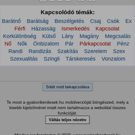
Kapcsolódó témák:
Barátnő
Barátság
Beszélgetés
Csaj
Csók
Ex
Férfi
Házasság
Ismerkedés
Kapcsolat
Korkülönbség
Külső
Lány
Magány
Megcsalás
Nő
Nők
Önbizalom
Pár
Párkapcsolat
Pénz
Randi
Randizás
Szakítás
Szerelem
Szex
Szexualitás
Szingli
Társkeresés
Vonzalom
Sötét mód bekapcsolása
Te most a gyakorikerdesek.hu mobilverzióját böngészed, mely a
kisebb kijelzőméret miatt nem tartalmazza a weboldal összes
funkcióját.
Váltás teljes nézetre