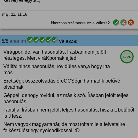
két férj él együtt.)
máj. 11. 11:16
Hasznos számodra ez a válasz?
5/5
anonim
válasza:
Virágpor: de, van hasonulás, írásban nem jelölt
100%
részleges. Mert viráKpornak ejted.
Vállfa: nincs hasonulás, rövidülés van,a hogy írta
más.
Érettségi: összeolvadás éreCCSégi, harmadik betűvé
olvadnak.
Géppel: dehogy rövidül, az másik szó. Írásban jelölt teljes
hasonulás.
Tanulja: Írásban nem jelölt teljes hasonulás, hisz a L betűből
is J lesz.
Nem vagyok magyartanár, de most toltam le a felvételire
felkészülést egy nyolcadikossal. :D