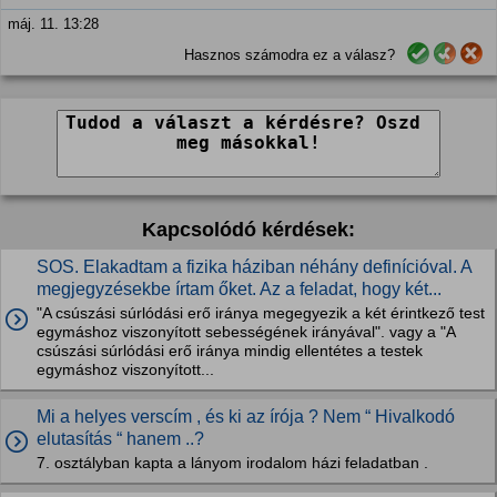
máj. 11. 13:28
Hasznos számodra ez a válasz?
Kapcsolódó kérdések:
SOS. Elakadtam a fizika háziban néhány definícióval. A
megjegyzésekbe írtam őket. Az a feladat, hogy két...
"A csúszási súrlódási erő iránya megegyezik a két érintkező test
egymáshoz viszonyított sebességének irányával". vagy a "A
csúszási súrlódási erő iránya mindig ellentétes a testek
egymáshoz viszonyított...
Mi a helyes verscím , és ki az írója ? Nem “ Hivalkodó
elutasítás “ hanem ..?
7. osztályban kapta a lányom irodalom házi feladatban .