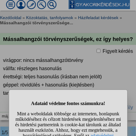
Kezdőoldal
»
Közoktatás, tanfolyamok
»
Házifeladat kérdések
»
Mássalhangzói törvényszerűsége...
Mássalhangzói törvényszerűségek, ez így helyes?
Figyelt kérdés
virágpor: nincs mássalhangzótörvény
vállfa: részleges hasonulás
érettségi: teljes hasonulás (írásban nem jelölt)
géppel: rövidülés + hasonulás (kiejtésben)
tanulja: összeolvadás
#iskola
#osztály
máj. 10. 19:59
1/5
anonim
válasza: