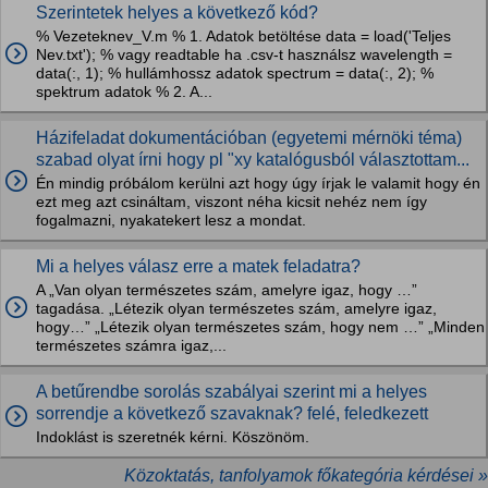
Szerintetek helyes a következő kód?
% Vezeteknev_V.m % 1. Adatok betöltése data = load('Teljes
Nev.txt'); % vagy readtable ha .csv-t használsz wavelength =
data(:, 1); % hullámhossz adatok spectrum = data(:, 2); %
spektrum adatok % 2. A...
Házifeladat dokumentációban (egyetemi mérnöki téma)
szabad olyat írni hogy pl "xy katalógusból választottam...
Én mindig próbálom kerülni azt hogy úgy írjak le valamit hogy én
ezt meg azt csináltam, viszont néha kicsit nehéz nem így
fogalmazni, nyakatekert lesz a mondat.
Mi a helyes válasz erre a matek feladatra?
A „Van olyan természetes szám, amelyre igaz, hogy …”
tagadása. „Létezik olyan természetes szám, amelyre igaz,
hogy…” „Létezik olyan természetes szám, hogy nem …” „Minden
természetes számra igaz,...
A betűrendbe sorolás szabályai szerint mi a helyes
sorrendje a következő szavaknak? felé, feledkezett
Indoklást is szeretnék kérni. Köszönöm.
Közoktatás, tanfolyamok főkategória kérdései »