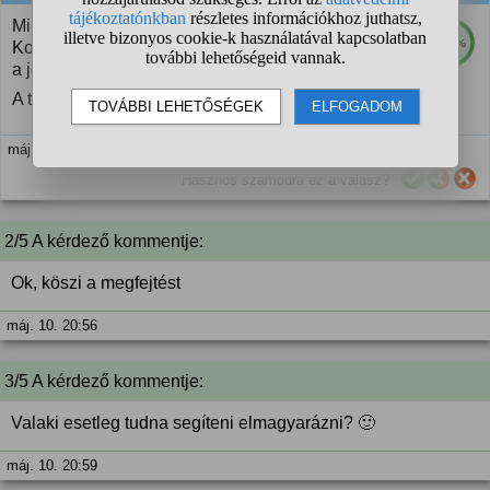
Mi lenne részleges hasonulás a vállfában?
100%
Komolyan érdekel, hogy mire gondoltál. (Rövidülés
a jó válasz.)
A többi sem hibátlan, nézd át még egyszer.
máj. 10. 20:11
Hasznos számodra ez a válasz?
2/5 A kérdező kommentje:
Ok, köszi a megfejtést
máj. 10. 20:56
3/5 A kérdező kommentje:
Valaki esetleg tudna segíteni elmagyarázni? 🙂
máj. 10. 20:59