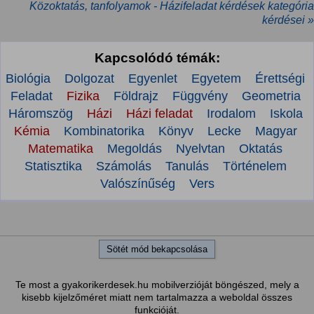
Közoktatás, tanfolyamok - Házifeladat kérdések kategória
kérdései »
Kapcsolódó témák:
Biológia
Dolgozat
Egyenlet
Egyetem
Érettségi
Feladat
Fizika
Földrajz
Függvény
Geometria
Háromszög
Házi
Házi feladat
Irodalom
Iskola
Kémia
Kombinatorika
Könyv
Lecke
Magyar
Matematika
Megoldás
Nyelvtan
Oktatás
Statisztika
Számolás
Tanulás
Történelem
Valószínűség
Vers
Sötét mód bekapcsolása
Te most a gyakorikerdesek.hu mobilverzióját böngészed, mely a
kisebb kijelzőméret miatt nem tartalmazza a weboldal összes
funkcióját.