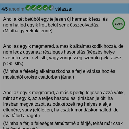
4/5
anonim
válasza:
Ahol a két betűből egy teljesen új harmadik lesz, és
100%
nem hallod egyik írott betűt sem: összeolvadás.
(Mintha gyerekük lenne)
Ahol az egyik megmarad, a másik alkalmazkodik hozzá, de
nem ledz ugyanaz: részleges hasonulás (képzés helye
szerinti n->m, r->l, stb, vagy zöngésség szerinti g->k, z->sz,
p->b, stb.)
(Mintha a feleség alkalmazkodna a férj elvárásaihoz és
mostantól örökre csadorban járna.)
Ahol az egyik megmarad, a másik pedig teljesen azzá válik,
mint az egyik, az a teljes hasonulás. (Írásban jelölt, ha
írásban megváltozott az odaképzelt rag helyes alakja
ellenére, vagy jelöletlen, ha csak kimondáskor hallod, de
írva látod a ragot.)
(Mintha a férj a feleséget átműttetné a férjjé, tehát már csak