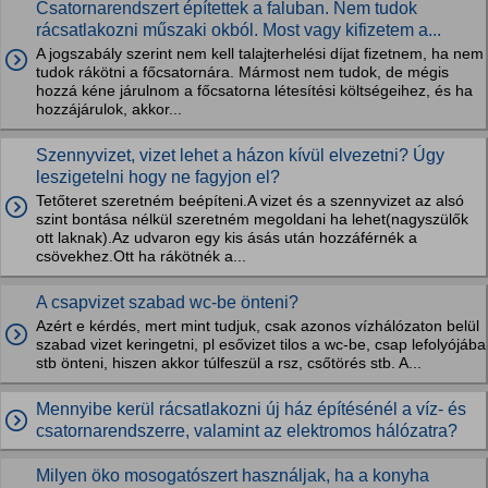
Csatornarendszert építettek a faluban. Nem tudok
rácsatlakozni műszaki okból. Most vagy kifizetem a...
A jogszabály szerint nem kell talajterhelési díjat fizetnem, ha nem
tudok rákötni a főcsatornára. Mármost nem tudok, de mégis
hozzá kéne járulnom a főcsatorna létesítési költségeihez, és ha
hozzájárulok, akkor...
Szennyvizet, vizet lehet a házon kívül elvezetni? Úgy
leszigetelni hogy ne fagyjon el?
Tetőteret szeretném beépíteni.A vizet és a szennyvizet az alsó
szint bontása nélkül szeretném megoldani ha lehet(nagyszülők
ott laknak).Az udvaron egy kis ásás után hozzáférnék a
csövekhez.Ott ha rákötnék a...
A csapvizet szabad wc-be önteni?
Azért e kérdés, mert mint tudjuk, csak azonos vízhálózaton belül
szabad vizet keringetni, pl esővizet tilos a wc-be, csap lefolyójába
stb önteni, hiszen akkor túlfeszül a rsz, csőtörés stb. A...
Mennyibe kerül rácsatlakozni új ház építésénél a víz- és
csatornarendszerre, valamint az elektromos hálózatra?
Milyen öko mosogatószert használjak, ha a konyha