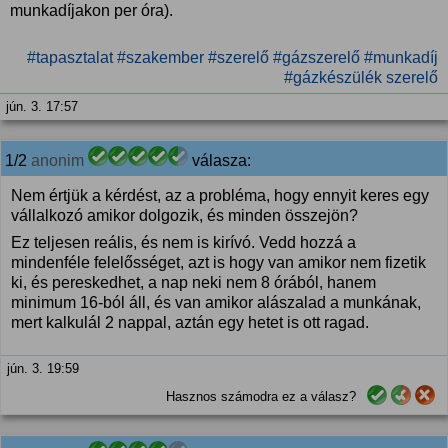
munkadíjakon per óra).
#tapasztalat
#szakember
#szerelő
#gázszerelő
#munkadíj
#gázkészülék szerelő
jún. 3. 17:57
1/2
anonim
válasza:
Nem értjük a kérdést, az a probléma, hogy ennyit keres egy
vállalkozó amikor dolgozik, és minden összejön?
Ez teljesen reális, és nem is kirívó. Vedd hozzá a
mindenféle felelősséget, azt is hogy van amikor nem fizetik
ki, és pereskedhet, a nap neki nem 8 órából, hanem
minimum 16-ból áll, és van amikor alászalad a munkának,
mert kalkulál 2 nappal, aztán egy hetet is ott ragad.
jún. 3. 19:59
Hasznos számodra ez a válasz?