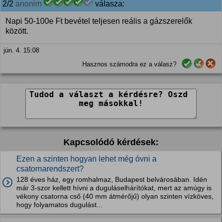
2/2
anonim
válasza:
Napi 50-100e Ft bevétel teljesen reális a gázszerelők
között.
jún. 4. 15:08
Hasznos számodra ez a válasz?
Kapcsolódó kérdések:
Ezen a szinten hogyan lehet még óvni a
csatornarendszert?
128 éves ház, egy romhalmaz, Budapest belvárosában. Idén
már 3-szor kellett hívni a duguláselhárítókat, mert az amúgy is
vékony csatorna cső (40 mm átmérőjű) olyan szinten vízköves,
hogy folyamatos dugulást...