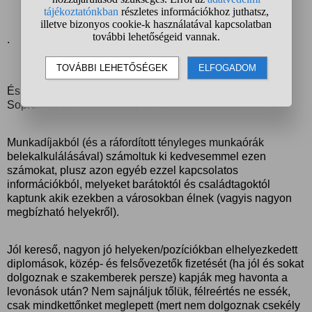
.
És még csak nem is a főváros! Székesfehérvárról,
Sopronról, ill. Szombathelyről hallottam ezeket.
Munkadíjakból (és a ráfordított tényleges munkaórák
belekalkulálásával) számoltuk ki kedvesemmel ezen
számokat, plusz azon egyéb ezzel kapcsolatos
információkból, melyeket barátoktól és családtagoktól
kaptunk akik ezekben a városokban élnek (vagyis nagyon
megbízható helyekről).
Jól kereső, nagyon jó helyeken/pozíciókban elhelyezkedett
diplomások, közép- és felsővezetők fizetését (ha jól és sokat
dolgoznak e szakemberek persze) kapják meg havonta a
levonások után? Nem sajnáljuk tőlük, félreértés ne essék,
csak mindkettőnket meglepett (mert nem dolgoznak csekély