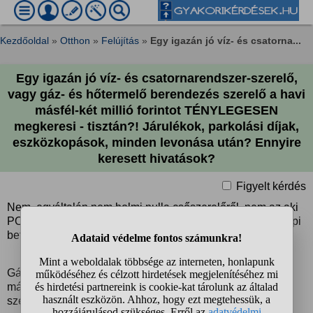
Kezdőoldal
»
Otthon
»
Felújítás
»
Egy igazán jó víz- és csatorna...
Egy igazán jó víz- és csatornarendszer-szerelő,
vagy gáz- és hőtermelő berendezés szerelő a havi
másfél-két millió forintot TÉNYLEGESEN
megkeresi - tisztán?! Járulékok, parkolási díjak,
eszközkopások, minden levonása után? Ennyire
keresett hivatások?
Figyelt kérdés
Nem, egyáltalán nem holmi nulla csőszerelőről, nem az aki
PONT NEM a munkájából kereste (egy idő után már) a napi
betevőjét.
Gáz- és hőtermelő berendezés szerelőkről van szó! Nem
másokról! Egyedül gáz- és hőtermelő berendezés
szerelőkről, illetve víz- és csatornarendszer szerelőkről.