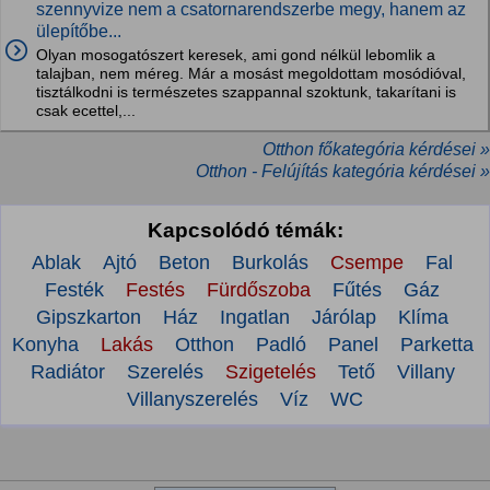
szennyvize nem a csatornarendszerbe megy, hanem az
ülepítőbe...
Olyan mosogatószert keresek, ami gond nélkül lebomlik a
talajban, nem méreg. Már a mosást megoldottam mosódióval,
tisztálkodni is természetes szappannal szoktunk, takarítani is
csak ecettel,...
Otthon főkategória kérdései »
Otthon - Felújítás kategória kérdései »
Kapcsolódó témák:
Ablak
Ajtó
Beton
Burkolás
Csempe
Fal
Festék
Festés
Fürdőszoba
Fűtés
Gáz
Gipszkarton
Ház
Ingatlan
Járólap
Klíma
Konyha
Lakás
Otthon
Padló
Panel
Parketta
Radiátor
Szerelés
Szigetelés
Tető
Villany
Villanyszerelés
Víz
WC