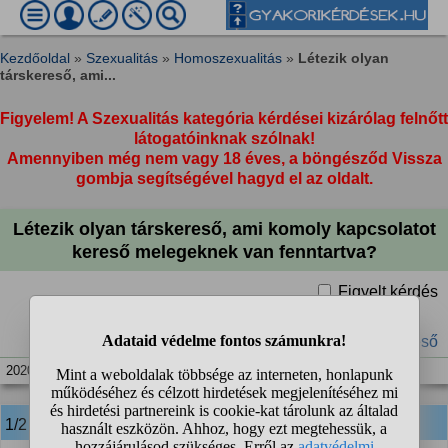
Kezdőoldal
»
Szexualitás
»
Homoszexualitás
»
Létezik olyan
társkereső, ami...
Figyelem! A Szexualitás kategória kérdései kizárólag felnőtt
látogatóinknak szólnak!
Amennyiben még nem vagy 18 éves, a böngésződ Vissza
gombja segítségével hagyd el az oldalt.
Létezik olyan társkereső, ami komoly kapcsolatot
kereső melegeknek van fenntartva?
Figyelt kérdés
#meleg
#szerelem
#magány
#társ
#közösség
#társkereső
2020. márc. 1. 15:37
1/2
anonim
válasza: