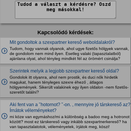
Kapcsolódó kérdések:
Mit gondoltok a szexpartner kereső weboldalakról?
Tudom, hogy vannak olyanok, ahol ugye fizetős hölgyek vannak,
de gondolom nem mind ilyen. Esetleg valaki (tapasztalatból)
ajánlana olyat, ahol tényleg mindkét fél az örömért csinálja?
Szerintek melyik a legjobb szexpartner kereső oldal?
Gondolok itt olyanra, ahol nem prostik, és duci nők hirdetik
magukat, hanem tényleges szexre éhező , átlagos
hölgyemények. Sikerült valakinek egy ilyen oldalon -nem fizetős-
szeretőt találni?
Aki fent van a "hotornot? "-on. , mennyire jó társkereső az?
Írnátok véleményeket?
mi köze van egymáshoz/mi a különbség a badoo meg a hotronot
között? most ez társkereső vagy inkább szexpartnerkereső? ha
van tapasztalatotok, véleményetek, írjátok meg, köszi!