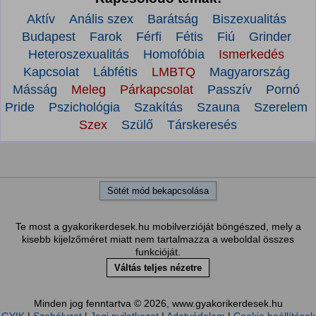
Aktív
Anális szex
Barátság
Biszexualitás
Budapest
Farok
Férfi
Fétis
Fiú
Grinder
Heteroszexualitás
Homofóbia
Ismerkedés
Kapcsolat
Lábfétis
LMBTQ
Magyarország
Másság
Meleg
Párkapcsolat
Passzív
Pornó
Pride
Pszichológia
Szakítás
Szauna
Szerelem
Szex
Szülő
Társkeresés
Sötét mód bekapcsolása
Te most a gyakorikerdesek.hu mobilverzióját böngészed, mely a
kisebb kijelzőméret miatt nem tartalmazza a weboldal összes
funkcióját.
Váltás teljes nézetre
Minden jog fenntartva © 2026, www.gyakorikerdesek.hu