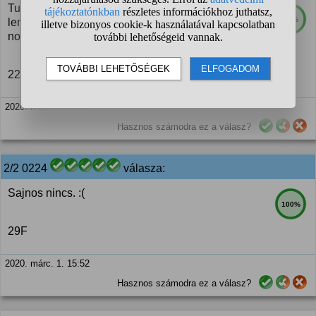
Tudtommal ilyen nincs, nagy sajnálatomra:) ha
71%
lenne is, akkor a szexéhes idősebb férfiak ellepnék,
no de nem általánosítok.
22p
2020. márc. 1. 15:45
Hasznos számodra ez a válasz?
2/2 0224
válasza:
Sajnos nincs. :(
100%
29F
2020. márc. 1. 15:52
Hasznos számodra ez a válasz?