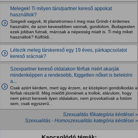
Melegek! Ti milyen társ/partner kereső appokat
használtok?
Szegedi vagyok, itt planetromeo-t meg max Grindr-t érdemes
használni, de azon kevesebben vannak, gondolom, Budapesten
ezek jobban futnak, márcsak a népesség miatt is. Ti még miket
használtok? Külföldi...
Létezik meleg társkereső egy 19 éves, párkapcsolatot
kereső srácnak?
Szexpartner kereső oldalakon férfiak miért akarják
mindenképpen a rendesebb, független nőket is beletolni
a...
Csak azért kérdem, mert úgy érzem, ez középkori gondolkodás a
férfiak részéről. Még mielőtt jönnének a trollok, elárulom, hogy
nem pénzt keresek ilyen oldalakon, nem provokatívak a fotóim
sem, csak egyszerű...
Szexualitás főkategória kérdései »
Szexualitás - Homoszexualitás kategória kérdései »
Kapcsolódó témák: