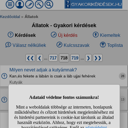
Kezdőoldal
»
Állatok
Állatok - Gyakori kérdések
Kérdések
Új kérdés
Kiemeltek
Válasz nélküliek
Kulcsszavak
Toplista
❮❮
❮
...
717
718
719
...
❯
❯❯
Milyen nevet adjak a kutyámnak?
Kan,és fekete a lábán is csak a láb ujjai fehérek
28
Kutyák
A kutyátoknak milyen nyakörve van, mi vált be? Van
értelme bőr nyakörvet venni?
13
Kutyák
Egy 30×30×30 cm-es hátterezett terrárium hány kg
lehet?