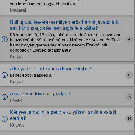
van lehetőségem nagyobb kalitkara.
Madarak
Bull típusú keverékre milyen erős hámot javasoltok,
ami biztonságos és nem fogja le a vállát?
Közepes testű, 18 kilós, főként kiránduláskor és utazáskor
4
használnánk. K9 típusú hámok kizárva. Az Anione és Trixie
hámok olyan gyengének tűnnek nekem.Ezekről mit
gondoltok? Esetleg tapasztalat?
Kutyák
A kutya bele tud köpni a konnektorba?
Lehet ebből trasgédia ?
11
Kutyák
Akinek van lova az gazdag?
20
Lovak
Kényes téma: mi a pénz a kutyákon, amikor valaki
eladja?
16
Kutyák