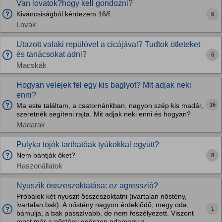
Van lovatok?hogy kell gondozni?
Kiváncsiságból kérdezem 16/f
6
Lovak
Utazott valaki repülövel a cicájával? Tudtok ötleteket
és tanácsokat adni?
6
Macskák
Hogyan velejek fel egy kis baglyot? Mit adjak neki
enni?
16
Ma este találtam, a csatornánkban, nagyon szép kis madár,
szeretnék segíteni rajta. Mit adjak neki enni és hogyan?
Madarak
Pulyka tojók tarthatóak tyúkokkal együtt?
Nem bántják őket?
8
Haszonállatok
Nyuszik összeszoktatása: ez agresszió?
Próbálok két nyuszit összeszoktatni (ivartalan nőstény,
ivartalan bak). A nőstény nagyon érdeklődő, megy oda,
1
bámulja, a bak passzívabb, de nem feszélyezett. Viszont
most már a nőstény egészen odamegy a...