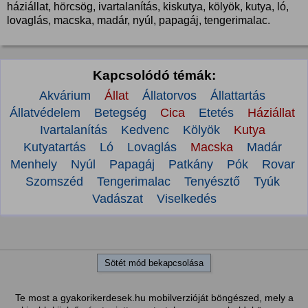
háziállat, hörcsög, ivartalanítás, kiskutya, kölyök, kutya, ló,
lovaglás, macska, madár, nyúl, papagáj, tengerimalac.
Kapcsolódó témák:
Akvárium
Állat
Állatorvos
Állattartás
Állatvédelem
Betegség
Cica
Etetés
Háziállat
Ivartalanítás
Kedvenc
Kölyök
Kutya
Kutyatartás
Ló
Lovaglás
Macska
Madár
Menhely
Nyúl
Papagáj
Patkány
Pók
Rovar
Szomszéd
Tengerimalac
Tenyésztő
Tyúk
Vadászat
Viselkedés
Sötét mód bekapcsolása
Te most a gyakorikerdesek.hu mobilverzióját böngészed, mely a