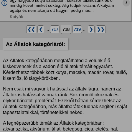
egy nagyobb kutya szabadon, sokszor találkozunk és ő
3
mindig követ minket sokáig. Alig tudjuk lerázni. A kutyám
ugatja és nem akarja ott hagyni, pedig más...
Kutyák
❮❮
❮
...
717
718
719
...
❯
❯❯
Az Állatok kategóriáról:
Az Állatok kategóriában megtalálhatod a velünk élő
kiskedvencek és a vadon élő állatok témáit egyaránt.
Kérdezhetsz többek közt kutya, macska, madár, rovar, hüllő,
kisemlős, ló tárgykörökben.
Nem csak mi vagyunk hatással az állatvilágra, hanem az
állatok is hatással vannak ránk. Sok örömöt okoznak és
olykor bánatot, problémát. Ezekről bátran kérdezhetsz az
Állatok kategóriában, más állatbarátok tudnak segíteni saját
tapasztalataikkal, történeteikkel neked.
A legnépszerűbb témák az Állatok kategóriában:
akvarisztika, akvárium, állat, betegség, cica, etetés, hal,