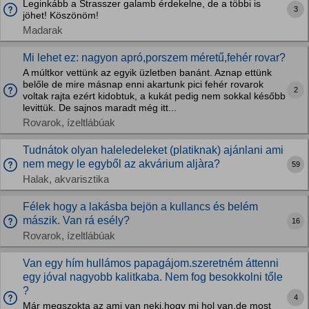
Leginkább a Strasszer galamb érdekelne, de a többi is
3
jöhet! Köszönöm!
Madarak
Mi lehet ez: nagyon apró,porszem méretű,fehér rovar?
A múltkor vettünk az egyik üzletben banánt. Aznap ettünk
belőle de mire másnap enni akartunk pici fehér rovarok
2
voltak rajta ezért kidobtuk, a kukát pedig nem sokkal később
levittük. De sajnos maradt még itt...
Rovarok, ízeltlábúak
Tudnátok olyan haleledeleket (platiknak) ajánlani ami
nem megy le egyből az akvárium aljàra?
59
Halak, akvarisztika
Félek hogy a lakásba bejön a kullancs és belém
mászik. Van rá esély?
16
Rovarok, ízeltlábúak
Van egy hím hullámos papagájom.szeretném áttenni
egy jóval nagyobb kalitkaba. Nem fog besokkolni tőle
?
4
Már megszokta az ami van neki,hogy mi hol van.de most