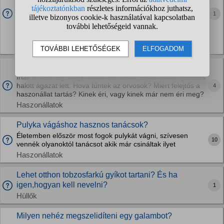
Egy fali polcra szeretném a terráriumot, de nem tudom,
hogy egy 30×30×30 cm-es hátterezett, berendezett
1
(műnövény, parafa, búvóhely, itató, 8 cm kókuszrost)
terrárium milyen súlyban lehet, milyen teherbírású polcot
vegyek.?
Hüllők
Miért halott ügy Erdélyben az állattartás?
Írták itt nemrég, hogy állatorvos sehol, és az állattenyésztés
halott ágazat lett. Hova tűntek az orvosok? Miért felejtős a
4
haszonállat tartás? Kinek éri, vagy kinek már nem éri meg?
Haszonállatok
Pulyka vágáshoz hasznos tanácsok?
Életemben először most fogok pulykát vágni, szívesen
10
vennék olyanoktól tanácsot akik már csináltak ilyet
Haszonállatok
Lehet otthon tobzosfarkú gyíkot tartani? És ha
igen,hogyan kell nevelni?
1
Hüllők
Milyen nehéz megszelidíteni egy galambot?