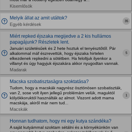
Kisemlősök
Melyik állat az amit utáltok?
35
Egyéb kérdések
Miért repked éjszaka megijedve a 2 kis hullámos
papagájunk? Részletek lent.
Januári születésűek és 2 hete hoztuk el tenyésztőtől. Pár
5
alkalommal máf észrevettük, hogy éjszaka hirtelen
elkezdenek repkedni a sötétben. Ha feloltjuk ilyenkor a
villanyt és úgy hagyjuk éjszakára akkor nyugodtan vannak.
Madarak
Macska szobatisztasàgra szoktatása?
Tudom, hogy a macskák nagyrész ösztönösen szobatiszták,
van 2, sose volt ilyen jellegű problémám velük, maguktól
1
kölyökkoruktól használták az almot. Viszont adott mama
macskája, akiről már nem tud...
Macskák
Honnan tudhatom, hogy mi egy kutya szándéka?
A saját kutyámmal szoktam sétálni és a környékünkön van