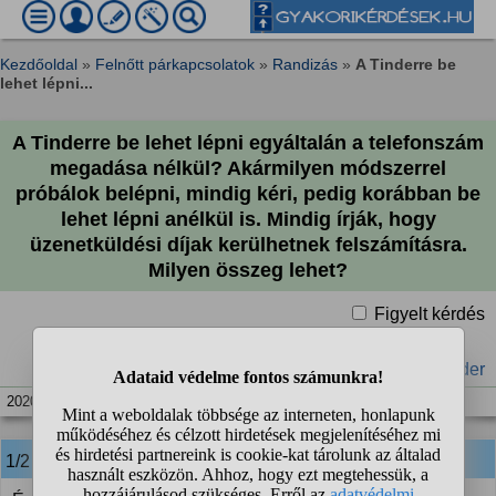
Kezdőoldal
»
Felnőtt párkapcsolatok
»
Randizás
»
A Tinderre be
lehet lépni...
A Tinderre be lehet lépni egyáltalán a telefonszám
megadása nélkül? Akármilyen módszerrel
próbálok belépni, mindig kéri, pedig korábban be
lehet lépni anélkül is. Mindig írják, hogy
üzenetküldési díjak kerülhetnek felszámításra.
Milyen összeg lehet?
Figyelt kérdés
#Tinder
2020. máj. 23. 13:04
1/2
anonim
válasza: