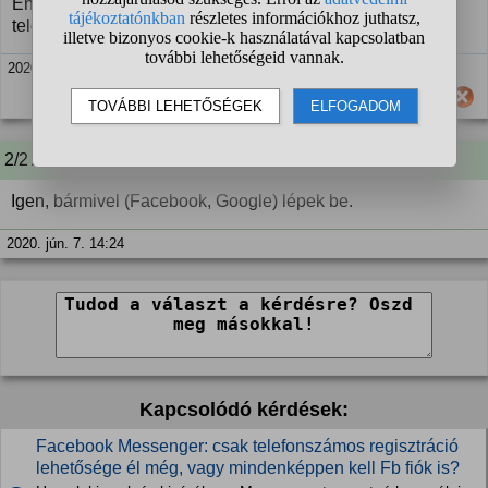
Én anno a facebook idmmal regiztem, az is kér
telefonszámot? (már ha van facebookod persze)
2020. jún. 4. 13:10
Hasznos számodra ez a válasz?
2/2 A kérdező kommentje:
Igen, bármivel (Facebook, Google) lépek be.
2020. jún. 7. 14:24
Kapcsolódó kérdések:
Facebook Messenger: csak telefonszámos regisztráció
lehetősége él még, vagy mindenképpen kell Fb fiók is?