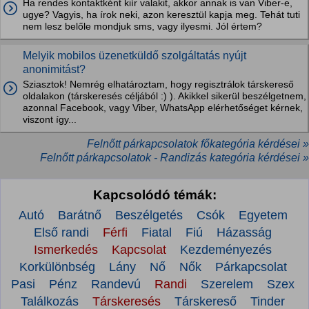
Ha rendes kontaktként kiír valakit, akkor annak is van Viber-e,
ugye? Vagyis, ha írok neki, azon keresztül kapja meg. Tehát tuti
nem lesz belőle mondjuk sms, vagy ilyesmi. Jól értem?
Melyik mobilos üzenetküldő szolgáltatás nyújt
anonimitást?
Sziasztok! Nemrég elhatároztam, hogy regisztrálok társkereső
oldalakon (társkeresés céljából :) ). Akikkel sikerül beszélgetnem,
azonnal Facebook, vagy Viber, WhatsApp elérhetőséget kérnek,
viszont így...
Felnőtt párkapcsolatok főkategória kérdései »
Felnőtt párkapcsolatok - Randizás kategória kérdései »
Kapcsolódó témák:
Autó
Barátnő
Beszélgetés
Csók
Egyetem
Első randi
Férfi
Fiatal
Fiú
Házasság
Ismerkedés
Kapcsolat
Kezdeményezés
Korkülönbség
Lány
Nő
Nők
Párkapcsolat
Pasi
Pénz
Randevú
Randi
Szerelem
Szex
Találkozás
Társkeresés
Társkereső
Tinder