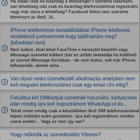
Ha valaki csak és kizárólag a Messenger-t szeretné használni,
van lehetőség oda csak és kizárólag telefonszámmal regisztrálni,
vagy már nincs e lehetőség? Facebook fiókot nem szeretne
létrehozni az illető. Jó...
IPhone telefonomon kontaktlistában iPhone telefonnal
rendelkező partnereimet hogy találhatnám meg?
(bővebben lent)
Nem tudom, kivel lehet FaceTime-n keresztül beszélni vagy
iMessage üzenetet küldeni (bár ez utóbbi detektálja ha küldhető
az üzenet iMessage formában - de nem biztos, volt már iPhone
felhasználó, akinek sima...
Van olyan netes üzenetküldő alkalmazás amelyben nem
kell megadni telefonszámot csak egy email cím elég?
Felváltva két SIMkártyát szeretnék használni, kártyacsere
után mindig újra kell regisztrálnom WhatsApp-ot és...
Tehát mivel mindig csak a készülékben lévő SIM telefonszámával
képes működni ezért gondolom: újra kell regisztrálnom minden
csere esetén... Vagy ez nem így van?
Hogy működik az üzenetküldés Viberen?