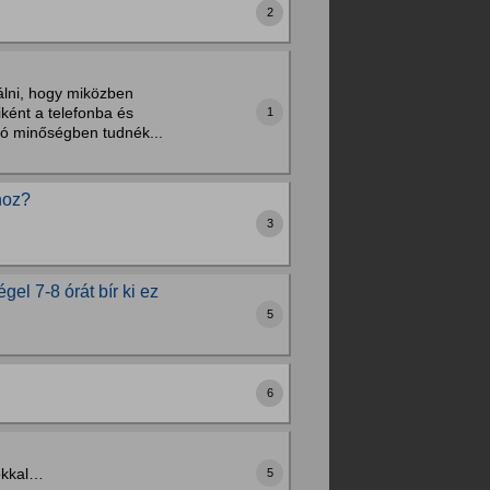
2
álni, hogy miközben
ként a telefonba és
1
jó minőségben tudnék...
hoz?
3
el 7-8 órát bír ki ez
5
6
gokkal…
5