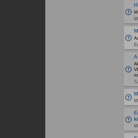
H
Me
M
M
Az
E
A
Ak
V
sz
S
M
M
E
k
M