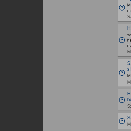
M
me
S
H
se
ha
ne
M
S
s
M
M
H
b
S
S
M