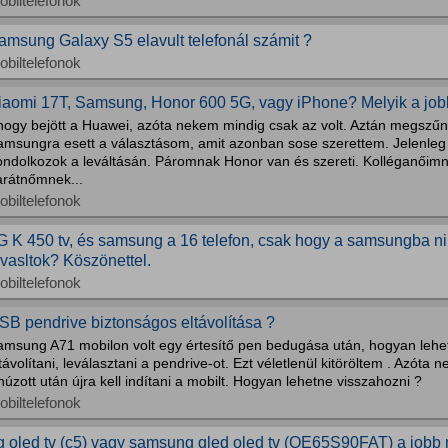
obiltelefonok
amsung Galaxy S5 elavult telefonál számit ?
obiltelefonok
iaomi 17T, Samsung, Honor 600 5G, vagy iPhone? Melyik a jo
hogy bejött a Huawei, azóta nekem mindig csak az volt. Aztán megszűnt
amsungra esett a választásom, amit azonban sose szerettem. Jelenle
ondolkozok a leváltásán. Páromnak Honor van és szereti. Kolléganőim
arátnőmnek...
obiltelefonok
G K 450 tv, és samsung a 16 telefon, csak hogy a samsungba ninc
avasltok? Köszönettel.
obiltelefonok
SB pendrive biztonságos eltávolítása ?
amsung A71 mobilon volt egy értesítő pen bedugása után, hogyan lehe
távolítani, leválasztani a pendrive-ot. Ezt véletlenül kitöröltem . Azóta 
húzott után újra kell indítani a mobilt. Hogyan lehetne visszahozni ?
obiltelefonok
g oled tv (c5) vagy samsung qled oled tv (QE65S90FAT) a jobb 