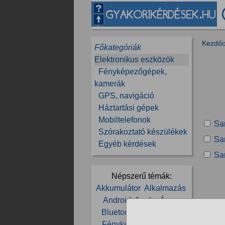
Kezdőo
Főkategóriák
Elektronikus eszközök
Fényképezőgépek,
kamerák
GPS, navigáció
Háztartási gépek
Mobiltelefonok
Sa
Szórakoztató készülékek
Sa
Egyéb kérdések
Sa
Népszerű témák:
Akkumulátor
Alkalmazás
Android
Apple
Áram
Bluetooth
Elektronika
Fényképezőgép
Fotó