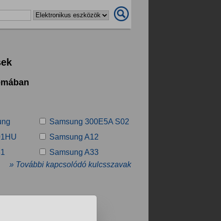
sek
témában
ung
Samsung 300E5A S02
01HU
Samsung A12
31
Samsung A33
» További kapcsolódó kulcsszavak
.
❯
❯❯