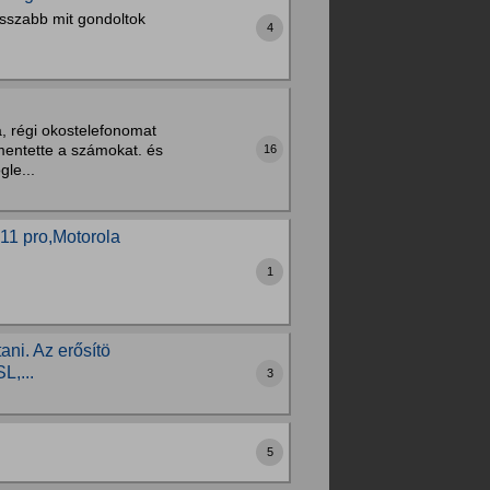
sszabb mit gondoltok
4
a, régi okostelefonomat
 mentette a számokat. és
16
gle...
11 pro,Motorola
1
ni. Az erősítö
L,...
3
5