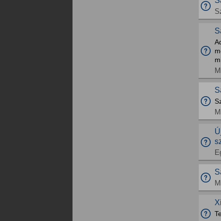
S
S
S
A
m
mi
M
S
S
M
Ú
s
E
S
M
X
T