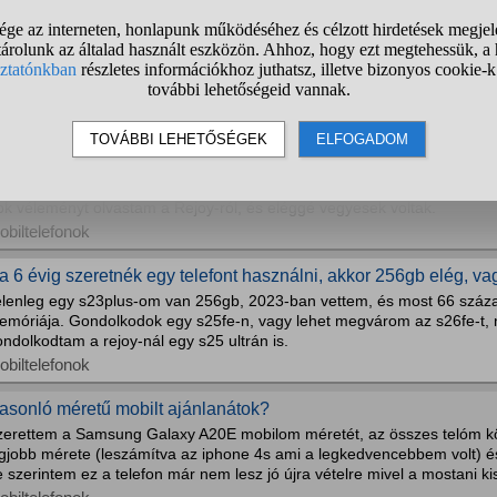
ejoy.hu-ról tapasztalatok, rendelt már tőlük valaki telefont?
25 Ultra telefonon gondolkodom, de nagyon vegyes véleményeket olvas
lt elégedve, valaki azt írja, hogy átverték. Valakinek tapasztalata esetl
obiltelefonok
elyik éri meg jobban: újonnan egy Samsung s25fe, vagy rejoyn
25ultra?
ok véleményt olvastam a Rejoy-ról, és eléggé vegyesek voltak.
obiltelefonok
a 6 évig szeretnék egy telefont használni, akkor 256gb elég, va
elenleg egy s23plus-om van 256gb, 2023-ban vettem, és most 66 százal
emóriája. Gondolkodok egy s25fe-n, vagy lehet megvárom az s26fe-t, me
ndolkodtam a rejoy-nál egy s25 ultrán is.
obiltelefonok
asonló méretű mobilt ajánlanátok?
zerettem a Samsung Galaxy A20E mobilom méretét, az összes telóm köz
egjobb mérete (leszámítva az iphone 4s ami a legkedvencebbem volt) é
 szerintem ez a telefon már nem lesz jó újra vételre mivel a mostani kis