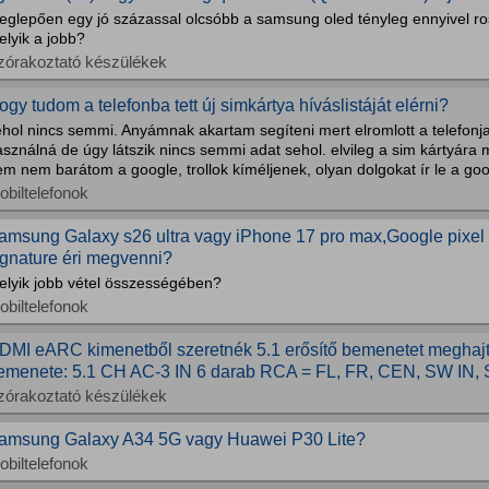
eglepően egy jó százassal olcsóbb a samsung oled tényleg ennyivel ro
lyik a jobb?
zórakoztató készülékek
ogy tudom a telefonba tett új simkártya híváslistáját elérni?
hol nincs semmi. Anyámnak akartam segíteni mert elromlott a telefonj
sználná de úgy látszik nincs semmi adat sehol. elvileg a sim kártyára
m nem barátom a google, trollok kíméljenek, olyan dolgokat ír le a goo
obiltelefonok
amsung Galaxy s26 ultra vagy iPhone 17 pro max,Google pixel 
ignature éri megvenni?
elyik jobb vétel összességében?
obiltelefonok
DMI eARC kimenetből szeretnék 5.1 erősítő bemenetet meghajta
emenete: 5.1 CH AC-3 IN 6 darab RCA = FL, FR, CEN, SW IN, S
zórakoztató készülékek
amsung Galaxy A34 5G vagy Huawei P30 Lite?
obiltelefonok