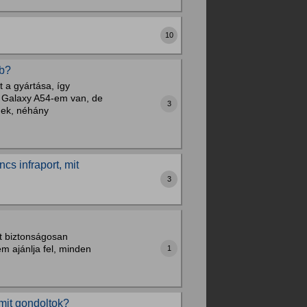
10
bb?
 a gyártása, így
g Galaxy A54-em van, de
3
nek, néhány
s infraport, mit
3
t biztonságosan
nem ajánlja fel, minden
1
mit gondoltok?