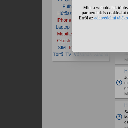
Fülhallgató
Hiba
R
Hűtőszekrény
Internet
S
IPhone
Kamera
Klíma
vo
Laptop
MacBook
Mobil
M
Mobiltelefon
Mosógép
Okostelefon
Samsung
M
s
SIM
Telefon
Telekom
S
Töltő
TV
Vásárlás
Xiaomi
M
H
J
m
go
M
H
S
l
de