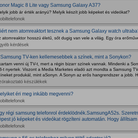
onor Magic 8 Lite vagy Samsung Galaxy A37?
lyik jobb ár érték arányú? Melyik készít jobb képeket és videókat?
obiltelefonok
iért nem atomreaktort tesznek a Samsung Galaxy watch ultraba
 atomreaktor hosszú életű, sőt dugig van vele a világ. Egy óra erőműve
gyéb kérdések
 Samsung TV-ken kellemesebbek a színek, mint a Sonykon?
artam venni új TV-t, mert a régin bizarr színek vannak. Mindenki a Son
B-t nyertek. Viszont a Media Marketes eladó azt mondta a Samsung T
íneket produkál, mint aSonyn. A Sonyn az erős hangrendszer a jobb. Há
zórakoztató készülékek
elyiket éri meg inkább megvenni?
obiltelefonok
gy régi samsung telefonrol érdeklödnék.SamsungA52s. Szeret
épest jó képeket és videókat rögzíteni automatán. Hogy állítsam 
obiltelefonok