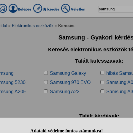
ldal
»
Elektronikus eszközök
»
Keresés
Samsung - Gyakori kérdé
Keresés elektronikus eszközök 
Talált kulcsszavak:
msung
Samsung Galaxy
hibás Sams
msung 5230
Samsung 970 EVO
Samsung A
msung A20E
Samsung A22
Samsung A
Talált kérdések:
1
2
3
4
5
6
7
8
9
10
..