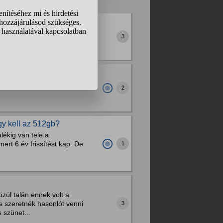
ok Reddit-en, valaki meg
3
eg?
ál használtan egy
2
gy kell az 512gb?
ékig van tele a
rt 6 év frissítést kap. De
1
ül talán ennek volt a
s szeretnék hasonlót venni
3
 szünet...