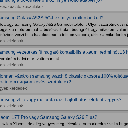
amsung a 56-os telefonhoz milyen töltő adapter jó?
zórakoztató készülékek
amsung Galaxy A52S 5G-hez milyen mikrofon kell?
dott egy Samsung Galaxy A52S 5G mobiltelefon. Olyant szeretnék csin
egyek a motorommal, a bukósisak alatt bedugnék egy mikrofont valami
közben veszi fel a haladásomat a telefon videóra, akkor a mikrofonba 
obiltelefonok
amsung vezetékes fülhalgató kontatibilis a xaumi redmi nót 13 
zeretném tudni mert vettem most
obiltelefonok
jonnan vásárolt samsung watch 8 classic okosóra 100% töltöttség
zerintem nagyon kevés szerintetek?
gyéb kérdések
amsung zflip vagy motorola razr hajlothatos telefont vegyek?
obiltelefonok
iaomi 17T Pro vagy Samsung Galaxy S26 Plus?
etszik a Xiaomi, de elég vegyes megítélésűek, nem alarok szívni a bu