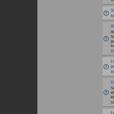
M
S
M
X
A
S
g
b
M
L
j
M
U
S
el
ki
M
L