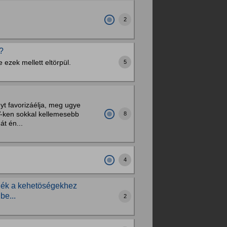
2
?
 ezek mellett eltörpül.
5
yt favorizáélja, meg ugye
V-ken sokkal kellemesebb
8
t én...
4
nék a kehetöségekhez
be...
2