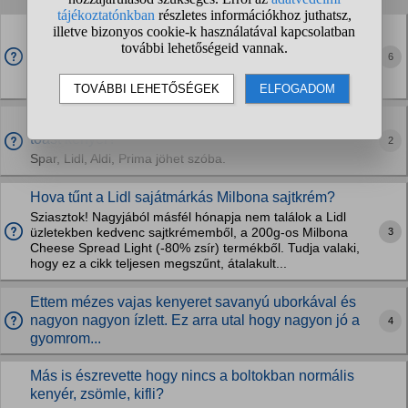
Normális teljes kiőrlésű kenyeret hol lehet kapni Bp-
n?
6
Boltokban csak keverék liszteseket találni, ami nem teljesen
tk.
Létezik alacsony sótartalmú (mondjuk < 1g/100g)
toast kenyér?
2
Spar, Lidl, Aldi, Prima jöhet szóba.
Hova tűnt a Lidl sajátmárkás Milbona sajtkrém?
Sziasztok! Nagyjából másfél hónapja nem találok a Lidl
3
üzletekben kedvenc sajtkrémemből, a 200g-os Milbona
Cheese Spread Light (-80% zsír) termékből. Tudja valaki,
hogy ez a cikk teljesen megszűnt, átalakult...
Ettem mézes vajas kenyeret savanyú uborkával és
nagyon nagyon ízlett. Ez arra utal hogy nagyon jó a
4
gyomrom...
Más is észrevette hogy nincs a boltokban normális
kenyér, zsömle, kifli?