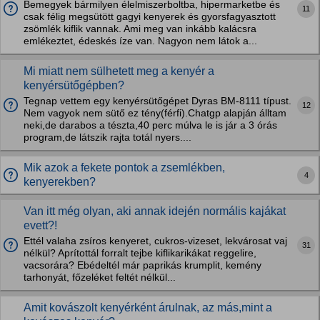
Bemegyek bármilyen élelmiszerboltba, hipermarketbe és
11
csak félig megsütött gagyi kenyerek és gyorsfagyasztott
zsömlék kiflik vannak. Ami meg van inkább kalácsra
emlékeztet, édeskés íze van. Nagyon nem látok a...
Mi miatt nem sülhetett meg a kenyér a
kenyérsütőgépben?
Tegnap vettem egy kenyérsütőgépet Dyras BM-8111 típust.
12
Nem vagyok nem sütő ez tény(férfi).Chatgp alapján álltam
neki,de darabos a tészta,40 perc múlva le is jár a 3 órás
program,de látszik rajta totál nyers....
Mik azok a fekete pontok a zsemlékben,
4
kenyerekben?
Van itt még olyan, aki annak idején normális kajákat
evett?!
Ettél valaha zsíros kenyeret, cukros-vizeset, lekvárosat vaj
31
nélkül? Aprítottál forralt tejbe kiflikarikákat reggelire,
vacsorára? Ebédeltél már paprikás krumplit, kemény
tarhonyát, főzeléket feltét nélkül...
Amit kovászolt kenyérként árulnak, az más,mint a