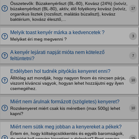
Összetevők: Búzakenyérliszt (BL-80), Kovász (24%) (ivóvíz,
17
búzakenyérliszt (BL-80), aktív, élő folyékony kovász (ivóvíz,
organikus lisztek (rozsliszt, malátás búzaliszt), kovász
baktérium, kovász élesztő,...
Melyik toast kenyér márka a kedvencetek ?
3
Melyiket éri meg megvenni ?
A kenyér lejárati napját mióta nem kötelező
7
feltüntetni?
Erdélyben hol tudnék pityókás kenyeret enni?
Állítólag azt mondják, hogy nagyon finom és nincsen párja,
10
viszont kíváncsi vagyok, hogyan lehet hozzájutni egy ilyen
csemegéhez.
Miért nem árulnak formázott (szögletes) kenyeret?
10
Rozskenyeret miért csak kis méretben (max 500g) lehet
kapni?
Miért nem sütik meg jobban a kenyereket a pékek?
Értem én, hogy költségcsökkentés és egyéb baromságok,
15
de miért kell ennyire kicentizni a dolgokat? Pont annyira