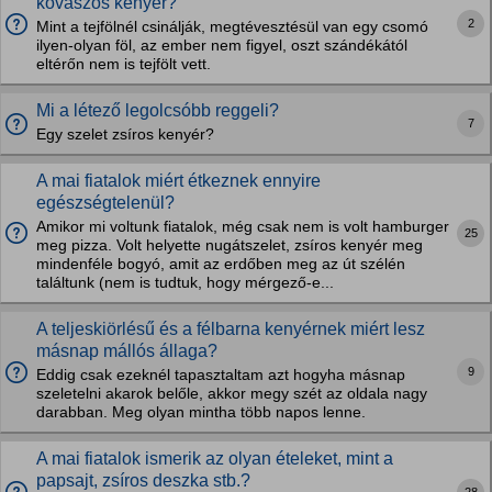
kovászos kenyér?
2
Mint a tejfölnél csinálják, megtévesztésül van egy csomó
ilyen-olyan föl, az ember nem figyel, oszt szándékától
eltérőn nem is tejfölt vett.
Mi a létező legolcsóbb reggeli?
7
Egy szelet zsíros kenyér?
A mai fiatalok miért étkeznek ennyire
egészségtelenül?
Amikor mi voltunk fiatalok, még csak nem is volt hamburger
25
meg pizza. Volt helyette nugátszelet, zsíros kenyér meg
mindenféle bogyó, amit az erdőben meg az út szélén
találtunk (nem is tudtuk, hogy mérgező-e...
A teljeskiörlésű és a félbarna kenyérnek miért lesz
másnap mállós állaga?
9
Eddig csak ezeknél tapasztaltam azt hogyha másnap
szeletelni akarok belőle, akkor megy szét az oldala nagy
darabban. Meg olyan mintha több napos lenne.
A mai fiatalok ismerik az olyan ételeket, mint a
papsajt, zsíros deszka stb.?
28