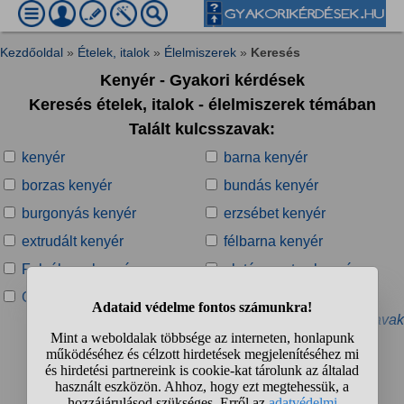
Kezdőoldal
»
Ételek, italok
»
Élelmiszerek
»
Keresés
Kenyér - Gyakori kérdések
Keresés ételek, italok - élelmiszerek témában
Talált kulcsszavak:
kenyér
barna kenyér
borzas kenyér
bundás kenyér
burgonyás kenyér
erzsébet kenyér
extrudált kenyér
félbarna kenyér
Folyékony kenyér
gluténmentes kenyér
Graham kenyér
hazi kenyer
» További kapcsolódó kulcsszavak
Talált kérdések:
1
2
3
4
...
❯
❯❯