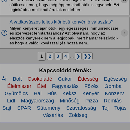
sütik csak meg, hogy még éppen eladhatók is legyenek. Ezt
leginkább a multiknál árultak esetében...
A vadkovászos teljes kiörlésű kenyér jó választás?
Milyen kenyeret ajánlotok, egy egészséges immunrendszer
4
és szervezet fenntartásához? Azt olvastam, hogy az
élesztős kenyerek nem a legjobbak, mert hamar felszívódik,
és hogy a valódi kovásszal (és hozzá nem...
1
2
3
4
...
❯
❯❯
Kapcsolódó témák:
Ár
Bolt
Csokoládé
Cukor
Édesség
Egészség
Élelmiszer
Étel
Fagyasztás
Főzés
Gomba
Gyümölcs
Hal
Hús
Keksz
Kenyér
Konzerv
Lidl
Magyarország
Minőség
Pizza
Romlás
Sajt
SPAR
Sütemény
Szavatosság
Tej
Tojás
Vásárlás
Zöldség