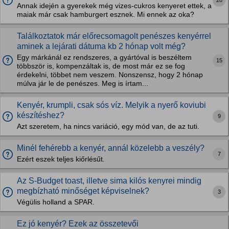
Annak idején a gyerekek még vizes-cukros kenyeret ettek, a
maiak már csak hamburgert esznek. Mi ennek az oka?
Találkoztatok már előrecsomagolt penészes kenyérrel
aminek a lejárati dátuma kb 2 hónap volt még?
Egy márkánál ez rendszeres, a gyártóval is beszéltem
15
többször is, kompenzáltak is, de most már ez se fog
érdekelni, többet nem veszem. Nonszensz, hogy 2 hónap
múlva jár le de penészes. Meg is írtam...
Kenyér, krumpli, csak sós víz. Melyik a nyerő koviubi
készítéshez?
9
Azt szeretem, ha nincs variáció, egy mód van, de az tuti.
Minél fehérebb a kenyér, annál közelebb a veszély?
7
Ezért eszek teljes kiőrlésűt.
Az S-Budget toast, illetve sima kilós kenyrei mindig
megbízható minőséget képviselnek?
3
Végülis holland a SPAR.
Ez jó kenyér? Ezek az összetevői