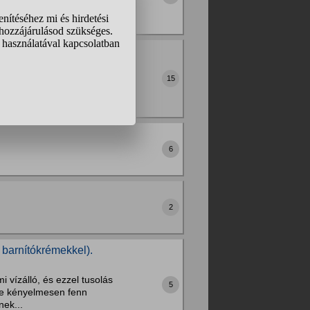
olni...
átjuk, akkor szinte
het harisnyát is vesznek,
15
naponta...
6
2
 barnítókrémekkel).
 vízálló, és ezzel tusolás
5
tve kényelmesen fenn
nek...