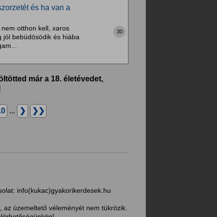
szorzetét és ha van a
 nem otthon kell, xaros
30
g jól bebüdösödik és hiába
gam...
öltötted már a 18. életévedet,
!
10
...
❯
❯❯
solat:
info(kukac)gyakorikerdesek.hu
, az üzemeltető véleményét nem tükrözik.
 elérhetőségünkön!