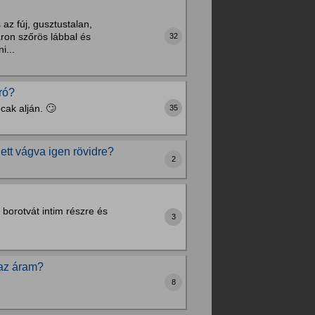
az fúj, gusztustalan,
ron szőrös lábbal és
32
i...
ró?
cak alján. 🙄
35
lett vágva igen rövidre?
2
 borotvát intim részre és
3
 az áram?
8