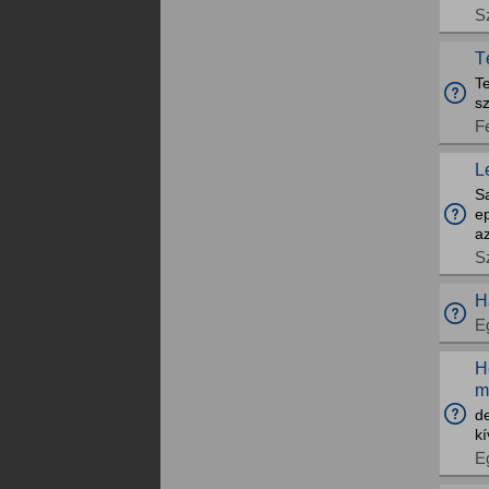
S
T
T
s
F
L
S
ep
az
S
H
E
H
m
d
k
E