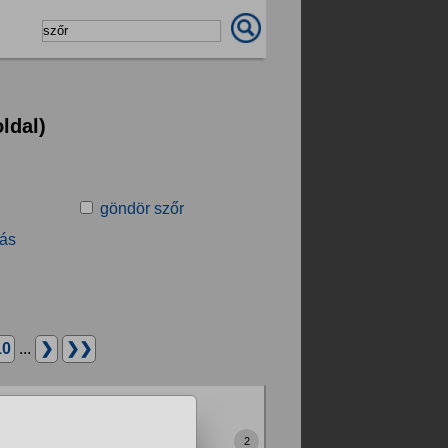
ldal)
göndör szőr
tás
10
...
❯
❯❯
datban írj Meg magas
 passzív magasabb(amúgy
2