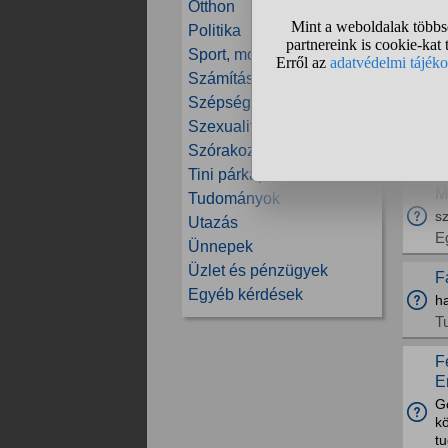
Otthon
e
Politika
I
Sport, mozgás
L
Számítástechnika
Az
Szépség és divat
eg
Szexualitás
ha
Szórakozás
S
Tini párkapcsolatok
M
Tudományok
sz
Utazás
E
Ünnepek
Üzlet és pénzügyek
F
Egyéb kérdések
h
T
F
E
Go
kö
tu