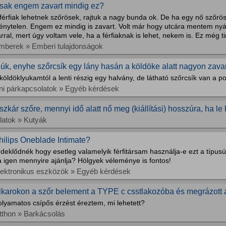
sak engem zavart mindig ez?
férfiak lehetnek szőrösek, rajtuk a nagy bunda ok. De ha egy nő szőrös 
génytelen. Engem ez mindig is zavart. Volt már hogy utcára mentem nyá
rral, mert úgy voltam vele, ha a férfiaknak is lehet, nekem is. Ez még tin
mberek » Emberi tulajdonságok
iúk, enyhe szőrcsík egy lány hasán a köldöke alatt nagyon zava
köldöklyukamtól a lenti részig egy halvány, de látható szőrcsík van a po
ini párkapcsolatok » Egyéb kérdések
szkár szőre, mennyi idő alatt nő meg (kiállítási) hosszúra, ha le 
llatok » Kutyák
hilips Oneblade Intimate?
deklődnék hogy esetleg valamelyik férfitársam használja-e ezt a típusú
a igen mennyire ajánlja? Hölgyek véleménye is fontos!
lektronikus eszközök » Egyéb kérdések
lkarokon a szőr belement a TYPE c csstlakozóba és megrázott
olyamatos csípős érzést éreztem, mi lehetett?
tthon » Barkácsolás