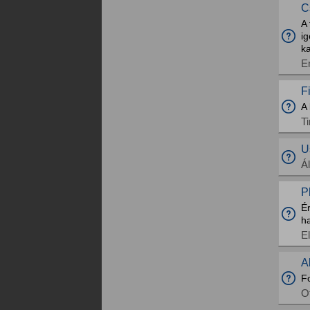
C
A 
i
ka
E
F
A 
T
U
Á
P
Ér
h
E
A
F
O