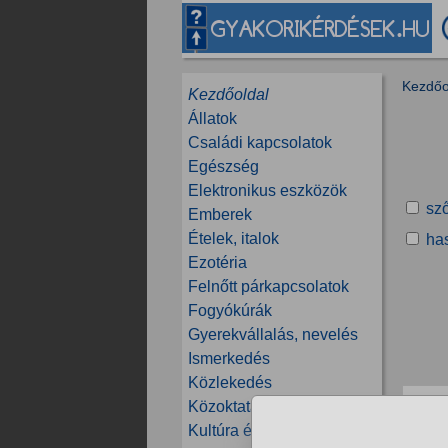
Kezdőo
Kezdőoldal
Állatok
Családi kapcsolatok
Egészség
Elektronikus eszközök
sz
Emberek
Ételek, italok
has
Ezotéria
Felnőtt párkapcsolatok
Fogyókúrák
Gyerekvállalás, nevelés
Ismerkedés
Közlekedés
A
Közoktatás, tanfolyamok
2
Kultúra és közösség
v