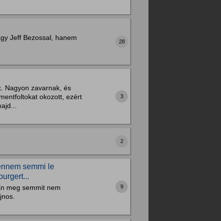
agy Jeff Bezossal, hanem
28
k. Nagyon zavarnak, és
mentfoltokat okozott, ezért
3
ajd...
2
bennem semmi le
urgert...
n.Én meg semmit nem
9
jnos.