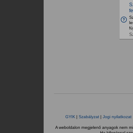
S
f
Sz
le
fú
S
GYIK
|
Szabályzat
|
Jogi nyilatkozat
A weboldalon megjelenő anyagok nem minő
Ha kifogással sze