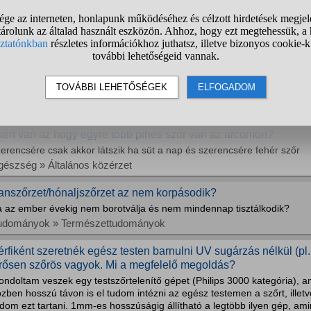
zt már meg kaptam párszor sajnos) Ja és most 90 kg körül mozgok sport
smerkedés » Társkeresés
ányok, tényleg ennyire nehéz a szőrtelenítés?
t veszem észre - főleg a visszahúzódóbb lányoknál - hogy, ha nincs bar
yáltalán nem szőrtelenítenek. Legtöbbször hosszúujjúba vannak, ha le
 meleg van.. Nekem ez végtelenül visszataszító. 3percet kellene csak 
zépség és divat » Bőr- és hajápolás
iért van az hogy egyre több pihés szőr van az arcomon?
erencsére csak akkor látszik ha süt a nap és szerencsére fehér szőr
gészség » Általános közérzet
anszőrzet/hónaljszőrzet az nem korpásodik?
a az ember évekig nem borotválja és nem mindennap tisztálkodik?
udományok » Természettudományok
érfiként szeretnék egész testen barnulni UV sugárzás nélkül (pl.
rősen szőrös vagyok. Mi a megfelelő megoldás?
ndoltam veszek egy testszőrtelenítő gépet (Philips 3000 kategória), ami
zben hosszú távon is el tudom intézni az egész testemen a szőrt, ille
dom ezt tartani. 1mm-es hosszúságig állítható a legtöbb ilyen gép, ami