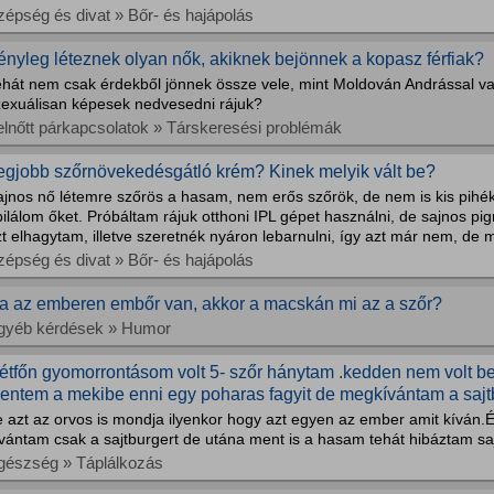
zépség és divat » Bőr- és hajápolás
ényleg léteznek olyan nők, akiknek bejönnek a kopasz férfiak?
ehát nem csak érdekből jönnek össze vele, mint Moldován Andrással v
zexuálisan képesek nedvesedni rájuk?
elnőtt párkapcsolatok » Társkeresési problémák
egjobb szőrnövekedésgátló krém? Kinek melyik vált be?
ajnos nő létemre szőrös a hasam, nem erős szőrök, de nem is kis pihé
ilálom őket. Próbáltam rájuk otthoni IPL gépet használni, de sajnos pig
t elhagytam, illetve szeretnék nyáron lebarnulni, így azt már nem, de m
zépség és divat » Bőr- és hajápolás
a az emberen embőr van, akkor a macskán mi az a szőr?
gyéb kérdések » Humor
étfőn gyomorrontásom volt 5- szőr hánytam .kedden nem volt 
entem a mekibe enni egy poharas fagyit de megkívántam a sajtb
e azt az orvos is mondja ilyenkor hogy azt egyen az ember amit kívá
ívántam csak a sajtburgert de utána ment is a hasam tehát hibáztam sa
gészség » Táplálkozás