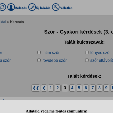
ldal
»
Keresés
Szőr - Gyakori kérdések (3. o
Talált kulcsszavak:
őr
intim szőr
fényes szőr
i szőr
rövidebb szőr
szőr eltávolí
Talált kérdések:
❮❮
❮
1
2
3
4
5
6
7
8
9
ktív pasik valaki ismerkedni?
3 éves uni passzív srác vagyok eléggé nyitott Kissé szőrös abban a tu
agyok 190 cm csak akkor írj ha nem sérti a ferfiassagodat az ,hogy a