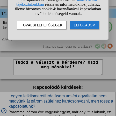
14 szavazat
1/1
anonim
válasza:
Ibiza-Árpi tökéletesen beleillik a fidesz-banda
82%
képébe.
2020. júl. 24. 16:10
Hasznos számodra ez a válasz?
Kapcsolódó kérdések:
Legyen lelkiismeretfurdalásom amiért egyáltalán nem
megyünk át párom szüleihez karácsonyozni, mert rossz a
kapcsolatunk?
Párommal három éve vagyunk együtt, már együtt is lakunk, ez