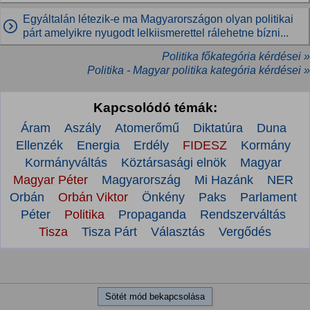
Egyáltalán létezik-e ma Magyarországon olyan politikai
párt amelyikre nyugodt lelkiismerettel rálehetne bízni...
Politika főkategória kérdései »
Politika - Magyar politika kategória kérdései »
Kapcsolódó témák:
Áram
Aszály
Atomerőmű
Diktatúra
Duna
Ellenzék
Energia
Erdély
FIDESZ
Kormány
Kormányváltás
Köztársasági elnök
Magyar
Magyar Péter
Magyarország
Mi Hazánk
NER
Orbán
Orbán Viktor
Önkény
Paks
Parlament
Péter
Politika
Propaganda
Rendszerváltás
Tisza
Tisza Párt
Választás
Vergődés
Sötét mód bekapcsolása