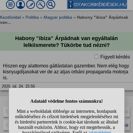
Kezdőoldal
»
Politika
»
Magyar politika
»
Habony "ibiza" Árpádnak
van...
Habony "ibiza" Árpádnak van egyáltalán
lelkiismerete? Tükörbe tud nézni?
Figyelt kérdés
Hiszen egy alattomos gátlástalan gazember. Nem elég hogy
kisnyugdíjasokat ver de az aljas orbáni propaganda motorja
is.
2020. júl. 24. 15:50
A kérdező szavazást indított:
Van neki.
Sosem volt.