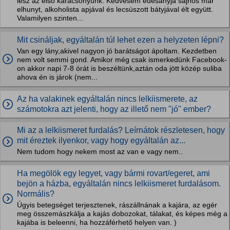
lesz az első karácsonyunk. Kedvesem édesanyja sajnos már
elhunyt, alkoholista apjával és lecsúszott bátyjával élt együtt.
Valamilyen szinten...
Mit csináljak, egyáltalán túl lehet ezen a helyzeten lépni?
Van egy lány,akivel nagyon jó barátságot ápoltam. Kezdetben
nem volt semmi gond. Amikor még csak ismerkedünk Facebook-
on akkor napi 7-8 órát is beszéltünk,aztán oda jött közép suliba
ahova én is járok (nem...
Az ha valakinek egyáltalán nincs lelkiismerete, az
számotokra azt jelenti, hogy az illető nem "jó" ember?
Mi az a lelkiismeret furdalás? Leírnátok részletesen, hogy
mit éreztek ilyenkor, vagy hogy egyáltalán az...
Nem tudom hogy nekem most az van e vagy nem..
Ha megölök egy legyet, vagy bármi rovart/egeret, ami
bejön a házba, egyáltalán nincs lelkiismeret furdalásom.
Normális?
Úgyis betegséget terjesztenek, rászállnának a kajára, az egér
meg összemászkálja a kajás dobozokat, tálakat, és képes még a
kajába is beleenni, ha hozzáférhető helyen van. )