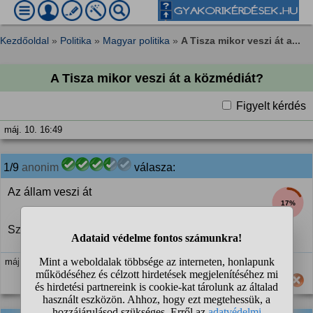
Kezdőoldal
»
Politika
»
Magyar politika
»
A Tisza mikor veszi át a...
A Tisza mikor veszi át a közmédiát?
Figyelt kérdés
máj. 10. 16:49
1/9
anonim
válasza:
Az állam veszi át
17%
Szívesen
máj. 10. 16:51
Hasznos számodra ez a válasz?