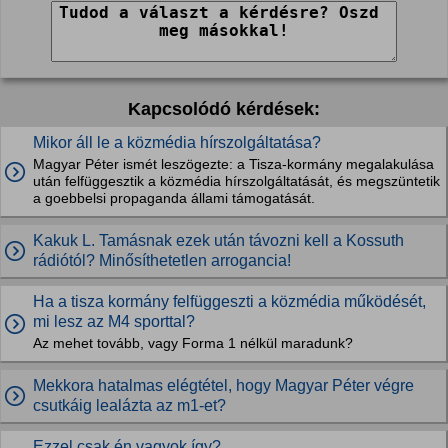
Kapcsolódó kérdések:
Mikor áll le a közmédia hírszolgáltatása?
Magyar Péter ismét leszögezte: a Tisza-kormány megalakulása
után felfüggesztik a közmédia hírszolgáltatását, és megszüntetik
a goebbelsi propaganda állami támogatását.
Kakuk L. Tamásnak ezek után távozni kell a Kossuth
rádiótól? Minősíthetetlen arrogancia!
Ha a tisza kormány felfüggeszti a közmédia működését,
mi lesz az M4 sporttal?
Az mehet tovább, vagy Forma 1 nélkül maradunk?
Mekkora hatalmas elégtétel, hogy Magyar Péter végre
csutkáig lealázta az m1-et?
Ezzel csak én vagyok így?