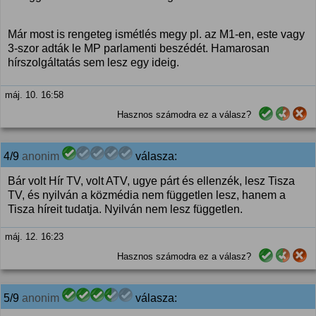
Már most is rengeteg ismétlés megy pl. az M1-en, este vagy
3-szor adták le MP parlamenti beszédét. Hamarosan
hírszolgáltatás sem lesz egy ideig.
máj. 10. 16:58
Hasznos számodra ez a válasz?
4/9
anonim
válasza:
Bár volt Hír TV, volt ATV, ugye párt és ellenzék, lesz Tisza
TV, és nyilván a közmédia nem független lesz, hanem a
Tisza híreit tudatja. Nyilván nem lesz független.
máj. 12. 16:23
Hasznos számodra ez a válasz?
5/9
anonim
válasza: