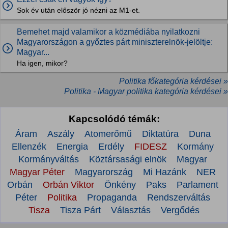
Sok év után először jó nézni az M1-et.
Bemehet majd valamikor a közmédiába nyilatkozni
Magyarországon a győztes párt miniszterelnök-jelöltje:
Magyar...
Ha igen, mikor?
Politika főkategória kérdései »
Politika - Magyar politika kategória kérdései »
Kapcsolódó témák:
Áram
Aszály
Atomerőmű
Diktatúra
Duna
Ellenzék
Energia
Erdély
FIDESZ
Kormány
Kormányváltás
Köztársasági elnök
Magyar
Magyar Péter
Magyarország
Mi Hazánk
NER
Orbán
Orbán Viktor
Önkény
Paks
Parlament
Péter
Politika
Propaganda
Rendszerváltás
Tisza
Tisza Párt
Választás
Vergődés