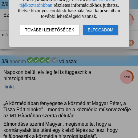
2/9
anonim
válasza:
Ez engem is érdekelne.
25%
máj. 10. 16:53
Hasznos számodra ez a válasz?
3/9
anonim
válasza:
Napokon belül, elvileg fel is függesztik a
34%
hírszolgálatást.
[link]
„A közmédiában fenyegette a közmédiát Magyar Péter, a
Tisza Párt elnöke” – mondta be a közmédia műsorvezetője
az M1 Híradóban szerda délután.
Elmondása szerint Magyar „megismételte, hogy a
kormányalakítás utáni egyik első lépés az lesz, hogy
felfüggesztik a közmédia hírszolgáltatását”.