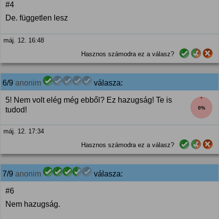
#4
De. független lesz
máj. 12. 16:48
Hasznos számodra ez a válasz?
6/9
anonim
válasza:
5! Nem volt elég még ebből? Ez hazugság! Te is
0%
tudod!
máj. 12. 17:34
Hasznos számodra ez a válasz?
7/9
anonim
válasza:
#6
Nem hazugság.