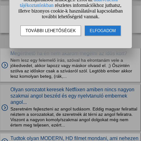
Kapcsolódó kérdések:
Megérthető ha én nem akarom megélni az idős kort?
Nem lesz egy felemelő írás, szóval ha elrontanám vele a
jókedvedet, akkor lapozz vagy máskor olvasd el. ;) Őszintén
szólva az időskor csak a szívásról szól. Legtöbb ember akkor
lesz komolyan beteg, (rák,...
Olyan sorozatot keresek Netflixen amiben nincs nagyon
szakmai angol beszéd és egy nyelvtanuló embernek
angol...
Szeretném fejleszteni az angol tudásom. Eddig magyar felirattal
néztem a sorozatokat, de szeretnék át térni az angol feliratra.
Viszont a nagyon komoly/szakmai angol dolgokat még nem
értem meg teljesen, ezért...
Tudtok olyan MODERN, HD filmet mondani, ami nehezen