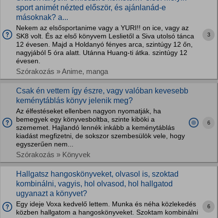
sport animét nézted először, és ajánlanád-e
másoknak? a...
Nekem az elsősportanime vagy a YURI!! on ice, vagy az
3
SK8 volt. És az első könyvem Leslietől a Siva utolsó tánca
12 évesen. Majd a Holdanyó fényes arca, szintúgy 12 őn,
nagyjából 5 óra alatt. Utánna Huang-ti átka. szintúgy 12
évesen.
Szórakozás » Anime, manga
Csak én vettem így észre, vagy valóban kevesebb
keménytáblás könyv jelenik meg?
Az élfestéseket ellenben nagyon nyomatják, ha
bemegyek egy könyvesboltba, szinte kiböki a
6
szememet. Hajlandó lennék inkább a keménytáblás
kiadást megfizetni, de sokszor szembesülök vele, hogy
egyszerűen nem...
Szórakozás » Könyvek
Hallgatsz hangoskönyveket, olvasol is, szoktad
kombinálni, vagyis, hol olvasod, hol hallgatod
ugyanazt a könyvet?
Egy ideje Voxa kedvelő lettem. Munka és néha közlekedés
6
közben hallgatom a hangoskönyveket. Szoktam kombinálni