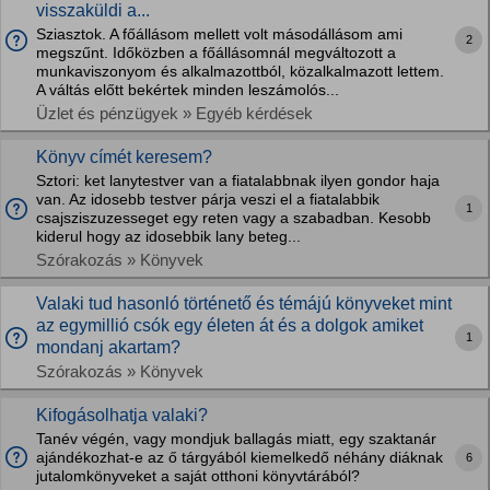
visszaküldi a...
Sziasztok. A főállásom mellett volt másodállásom ami
2
megszűnt. Időközben a főállásomnál megváltozott a
munkaviszonyom és alkalmazottból, közalkalmazott lettem.
A váltás előtt bekértek minden leszámolós...
Üzlet és pénzügyek » Egyéb kérdések
Könyv címét keresem?
Sztori: ket lanytestver van a fiatalabbnak ilyen gondor haja
van. Az idosebb testver párja veszi el a fiatalabbik
1
csajsziszuzesseget egy reten vagy a szabadban. Kesobb
kiderul hogy az idosebbik lany beteg...
Szórakozás » Könyvek
Valaki tud hasonló történető és témájú könyveket mint
az egymillió csók egy életen át és a dolgok amiket
1
mondanj akartam?
Szórakozás » Könyvek
Kifogásolhatja valaki?
Tanév végén, vagy mondjuk ballagás miatt, egy szaktanár
ajándékozhat-e az ő tárgyából kiemelkedő néhány diáknak
6
jutalomkönyveket a saját otthoni könyvtárából?