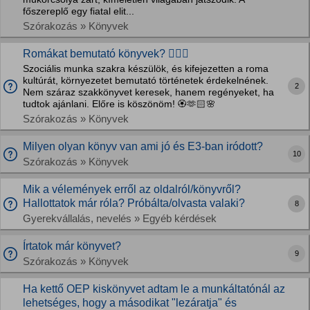
főszereplő egy fiatal elit...
Szórakozás » Könyvek
Romákat bemutató könyvek? 💙‍☸️‍💚
Szociális munka szakra készülök, és kifejezetten a roma
kultúrát, környezetet bemutató történetek érdekelnének.
2
Nem száraz szakkönyvet keresek, hanem regényeket, ha
tudtok ajánlani. Előre is köszönöm! 🏵️🫶🏻🌸
Szórakozás » Könyvek
Milyen olyan könyv van ami jó és E3-ban iródott?
10
Szórakozás » Könyvek
Mik a vélemények erről az oldalról/könyvről?
Hallottatok már róla? Próbálta/olvasta valaki?
8
Gyerekvállalás, nevelés » Egyéb kérdések
Írtatok már könyvet?
9
Szórakozás » Könyvek
Ha kettő OEP kiskönyvet adtam le a munkáltatónál az
lehetséges, hogy a másodikat "lezáratja" és