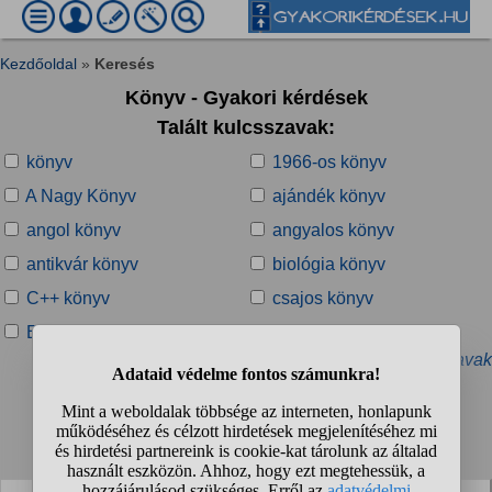
Kezdőoldal
»
Keresés
Könyv - Gyakori kérdések
Talált kulcsszavak:
könyv
1966-os könyv
A Nagy Könyv
ajándék könyv
angol könyv
angyalos könyv
antikvár könyv
biológia könyv
C++ könyv
csajos könyv
E-könyv
e-könyv olvasó
» További kapcsolódó kulcsszavak
Talált kérdések:
1
2
3
4
...
❯
❯❯