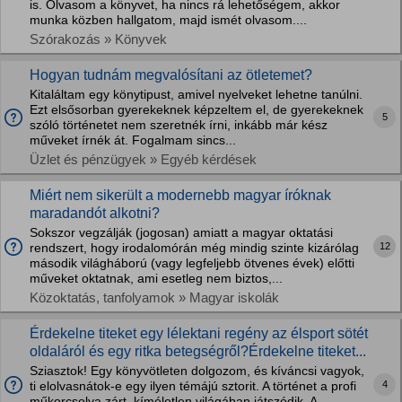
is. Olvasom a könyvet, ha nincs rá lehetőségem, akkor
munka közben hallgatom, majd ismét olvasom....
Szórakozás » Könyvek
Hogyan tudnám megvalósítani az ötletemet?
Kitaláltam egy könytipust, amivel nyelveket lehetne tanúlni.
Ezt elsősorban gyerekeknek képzeltem el, de gyerekeknek
5
szóló történetet nem szeretnék írni, inkább már kész
műveket írnék át. Fogalmam sincs...
Üzlet és pénzügyek » Egyéb kérdések
Miért nem sikerült a modernebb magyar íróknak
maradandót alkotni?
Sokszor vegzálják (jogosan) amiatt a magyar oktatási
12
rendszert, hogy irodalomórán még mindig szinte kizárólag
második világháború (vagy legfeljebb ötvenes évek) előtti
műveket oktatnak, ami esetleg nem biztos,...
Közoktatás, tanfolyamok » Magyar iskolák
Érdekelne titeket egy lélektani regény az élsport sötét
oldaláról és egy ritka betegségről?Érdekelne titeket...
Sziasztok! Egy könyvötleten dolgozom, és kíváncsi vagyok,
4
ti elolvasnátok-e egy ilyen témájú sztorit. A történet a profi
műkorcsolya zárt, kíméletlen világában játszódik. A