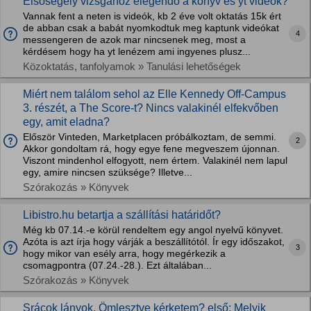
Elsősegély vizsgához elegendő a könyv és yt videók?
Vannak fent a neten is videók, kb 2 éve volt oktatás 15k ért
de abban csak a babát nyomkodtuk meg kaptunk videókat
4
messengeren de azok mar nincsenek meg, most a
kérdésem hogy ha yt lenézem ami ingyenes plusz...
Közoktatás, tanfolyamok » Tanulási lehetőségek
Miért nem találom sehol az Elle Kennedy Off-Campus
3. részét, a The Score-t? Nincs valakinél elfekvőben
egy, amit eladna?
Először Vinteden, Marketplacen próbálkoztam, de semmi.
2
Akkor gondoltam rá, hogy egye fene megveszem újonnan.
Viszont mindenhol elfogyott, nem értem. Valakinél nem lapul
egy, amire nincsen szüksége? Illetve...
Szórakozás » Könyvek
Libistro.hu betartja a szállítási határidőt?
Még kb 07.14.-e körül rendeltem egy angol nyelvű könyvet.
Azóta is azt írja hogy várják a beszállítótól. Ír egy időszakot,
3
hogy mikor van esély arra, hogy megérkezik a
csomagpontra (07.24.-28.). Ezt általában...
Szórakozás » Könyvek
Srácok lányok. Ömlesztve kérketem? első: Melyik