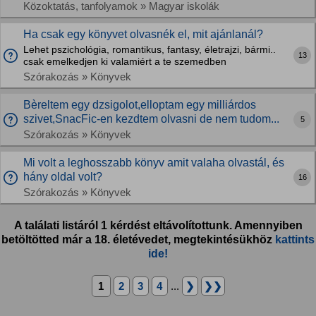
Közoktatás, tanfolyamok » Magyar iskolák
Ha csak egy könyvet olvasnék el, mit ajánlanál?
Lehet pszichológia, romantikus, fantasy, életrajzi, bármi..
13
csak emelkedjen ki valamiért a te szemedben
Szórakozás » Könyvek
Bèreltem egy dzsigolot,elloptam egy milliárdos
szivet,SnacFic-en kezdtem olvasni de nem tudom...
5
Szórakozás » Könyvek
Mi volt a leghosszabb könyv amit valaha olvastál, és
hány oldal volt?
16
Szórakozás » Könyvek
A találati listáról 1 kérdést eltávolítottunk. Amennyiben
betöltötted már a 18. életévedet, megtekintésükhöz
kattints
ide!
1
2
3
4
...
❯
❯❯