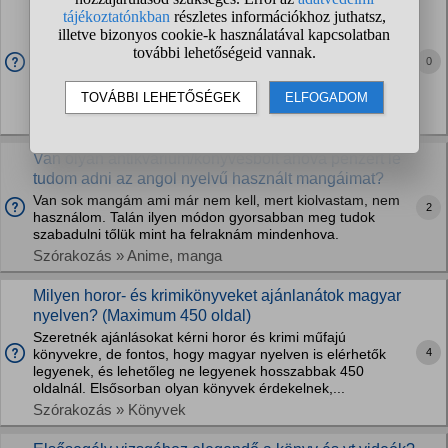
Létezik könyv az F-Gas- kurzus, vagy annak a
felkészitésére?
a semmiből szeretném elkezdeni a klima telepitéseket.
0
Informatikából képezném át magam. elbarkácsolok, meg
értem is, hogy miként müködik a rendszer, viszont csak
annyira értem mint egy autó motorjának a...
Elektronikus eszközök » Háztartási gépek
Van olyan antikvárium/könyvesbolt ahova pénzért le
tudom adni az angol nyelvű használt mangáimat?
Van sok mangám ami már nem kell, mert kiolvastam, nem
2
használom. Talán ilyen módon gyorsabban meg tudok
szabadulni tőlük mint ha felraknám mindenhova.
Szórakozás » Anime, manga
Milyen horor- és krimikönyveket ajánlanátok magyar
nyelven? (Maximum 450 oldal)
Szeretnék ajánlásokat kérni horor és krimi műfajú
4
könyvekre, de fontos, hogy magyar nyelven is elérhetők
legyenek, és lehetőleg ne legyenek hosszabbak 450
oldalnál. Elsősorban olyan könyvek érdekelnek,...
Szórakozás » Könyvek