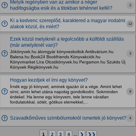
Melyik regényben van az amikor a néger
2
hadifogságba esik és a titokban tehénnel kefél?
Ki a kedvenc szereplőd, karaktered a magyar irodalmi
12
alakok közül, és miért?
Ezek közül melyiknél a legolcsóbb a külföldi szállítás
(már amelyiknél van)?
Jókönyvek.hu álomgyár könyvesboltok Antikvárium.hu
3
Balena.hu Book24 Bookfriends Könyvakciók.hu
Könyvmarket Líra Olcsókönyvek.hu Pergamon.hu Szukits Új
Könyvek Régikönyvek.hu
Hogyan kezdjek el írni egy könyvet?
Írnék egy jó könyvet, aminek igazán üt a vége. Amint lehet
8
sírni, amin lehet utána napokig gondolkodni. Sokminden
érdekel. Ha lenne egy könyvem, tele lenne váratlan
fordulatokkal, sötét, gótikus elemekkel,...
Szavadkőműves szimbólumokról ismertek jó könyvet?
4
1
2
3
4
...
❯
❯❯