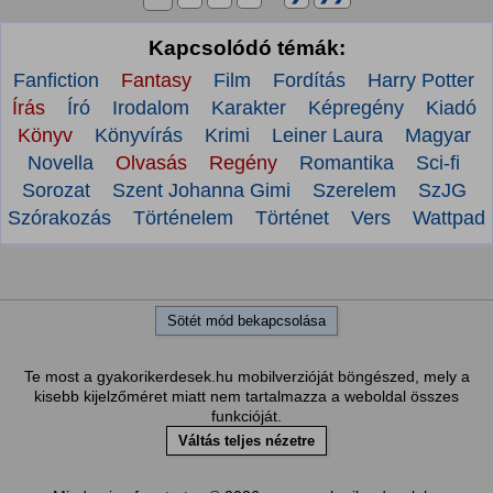
Kapcsolódó témák:
Fanfiction
Fantasy
Film
Fordítás
Harry Potter
Írás
Író
Irodalom
Karakter
Képregény
Kiadó
Könyv
Könyvírás
Krimi
Leiner Laura
Magyar
Novella
Olvasás
Regény
Romantika
Sci-fi
Sorozat
Szent Johanna Gimi
Szerelem
SzJG
Szórakozás
Történelem
Történet
Vers
Wattpad
Sötét mód bekapcsolása
Te most a gyakorikerdesek.hu mobilverzióját böngészed, mely a
kisebb kijelzőméret miatt nem tartalmazza a weboldal összes
funkcióját.
Váltás teljes nézetre