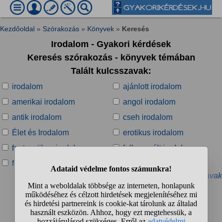
Kezdőoldal
»
Szórakozás
»
Könyvek
»
Keresés
Irodalom - Gyakori kérdések
Keresés szórakozás - könyvek témában
Talált kulcsszavak:
irodalom
ajánlott irodalom
amerikai irodalom
angol irodalom
antik irodalom
cseh irodalom
Élet és Irodalom
erotikus irodalom
fantasztikus irodalom
felhasznált irodalom
felnőtt irodalom
görög irodalom
» További kapcsolódó kulcsszavak
Talált kérdések:
1
2
3
4
...
❯
❯❯