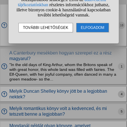
A Gyűrűk ura hatásából a fantasy irodalomra miért
pont az maradt ki, hogy nem ember főhősök mentik
meg a világot?
18
Ugye a fantasy nagyon sok elemet és fajt átvett. De az öt
főhős az öt hobbit, akikből ténylegesen háromnak
köszönhető, hogy a gyűrű el tud pusztulni. Mégis, ez az
elem szinte teljesen felszívódik a...
A Canterbury mesékben hogyan szerepel ez a rész
magyarul?
"In the old days of King Arthur, whom the Britons speak of
1
with great honor, this whole land was filled with fairies. The
Elf-Queen, with her joyful company, often danced in many a
green meadow- so the...
Melyik Duncan Shelley könyv jött be a legjobban
4
nektek?
Melyik romantikus könyv volt a kedvenced, és mi
5
tetszett benne a legjobban?
Mondanál példát olyan könyvre, amelyet