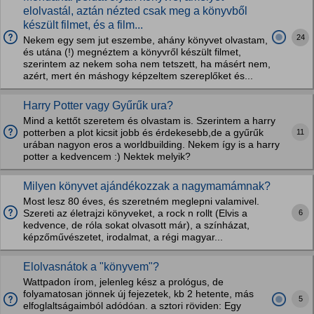
elolvastál, aztán nézted csak meg a könyvből
készült filmet, és a film...
24
Nekem egy sem jut eszembe, ahány könyvet olvastam,
és utána (!) megnéztem a könyvről készült filmet,
szerintem az nekem soha nem tetszett, ha másért nem,
azért, mert én máshogy képzeltem szereplőket és...
Harry Potter vagy Gyűrűk ura?
Mind a kettőt szeretem és olvastam is. Szerintem a harry
11
potterben a plot kicsit jobb és érdekesebb,de a gyűrűk
urában nagyon eros a worldbuilding. Nekem így is a harry
potter a kedvencem :) Nektek melyik?
Milyen könyvet ajándékozzak a nagymamámnak?
Most lesz 80 éves, és szeretném meglepni valamivel.
6
Szereti az életrajzi könyveket, a rock n rollt (Elvis a
kedvence, de róla sokat olvasott már), a színházat,
képzőművészetet, irodalmat, a régi magyar...
Elolvasnátok a "könyvem"?
Wattpadon írom, jelenleg kész a prológus, de
folyamatosan jönnek új fejezetek, kb 2 hetente, más
5
elfoglaltságaimból adódóan. a sztori röviden: Egy