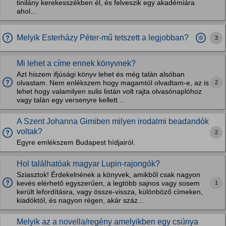
tinilány kerekesszékben él, és felveszik egy akadémiára
ahol...
Melyik Esterházy Péter-mű tetszett a legjobban?
3
Mi lehet a címe ennek könyvnek?
Azt hiszem ifjúsági könyv lehet és még talán alsóban
2
olvastam. Nem enlékszem hogy magamtól olvadtam-e, az is
lehet hogy valamilyen sulis listán volt rajta olvasónaplóhoz
vagy talán egy versenyre kellett...
A Szent Johanna Gimiben milyen irodalmi beadandók
voltak?
2
Egyre emlékszem Budapest hídjairól.
Hol találhatóak magyar Lupin-rajongók?
Sziasztok! Érdekelnének a könyvek, amikből csak nagyon
1
kevés elérhető egyszerűen, a legtöbb sajnos vagy sosem
került lefordításra, vagy össze-vissza, különböző címeken,
kiadóktól, és nagyon régen, akár száz...
Melyik az a novella/regény amelyikben egy csúnya