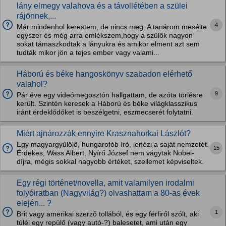
lány elmegy valahova és a távollétében a szülei
rájönnek,...
4
Már mindenhol kerestem, de nincs meg. A tanárom mesélte
egyszer és még arra emlékszem,hogy a szülők nagyon
sokat támaszkodtak a lányukra és amikor elment azt sem
tudták mikor jön a tejes ember vagy valami...
Háború és béke hangoskönyv szabadon elérhető
valahol?
9
Pár éve egy videómegosztón hallgattam, de azóta törlésre
került. Szintén keresek a Háború és béke világklasszikus
iránt érdeklődőket is beszélgetni, eszmecserét folytatni.
Miért ajnározzák ennyire Krasznahorkai Lászlót?
Egy magyargyűlölő, hungarofób író, lenézi a saját nemzetét.
15
Érdekes, Wass Albert, Nyírő József nem vágytak Nobel-
díjra, mégis sokkal nagyobb értéket, szellemet képviseltek.
Egy régi történet/novella, amit valamilyen irodalmi
folyóiratban (Nagyvilág?) olvashattam a 80-as évek
elején... ?
1
Brit vagy amerikai szerző tollából, és egy férfiről szólt, aki
túlél egy repülő (vagy autó-?) balesetet, ami után egy