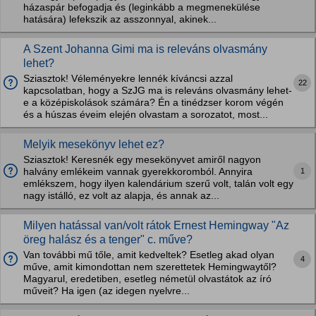
házaspár befogadja és (leginkább a megmenekülése
hatására) lefekszik az asszonnyal, akinek...
A Szent Johanna Gimi ma is releváns olvasmány
lehet?
Sziasztok! Véleményekre lennék kíváncsi azzal
22
kapcsolatban, hogy a SzJG ma is releváns olvasmány lehet-
e a középiskolások számára? Én a tinédzser korom végén
és a húszas éveim elején olvastam a sorozatot, most...
Melyik mesekönyv lehet ez?
Sziasztok! Keresnék egy mesekönyvet amiről nagyon
1
halvány emlékeim vannak gyerekkoromból. Annyira
emlékszem, hogy ilyen kalendárium szerű volt, talán volt egy
nagy istálló, ez volt az alapja, és annak az...
Milyen hatással van/volt rátok Ernest Hemingway "Az
öreg halász és a tenger" c. műve?
Van további mű tőle, amit kedveltek? Esetleg akad olyan
4
műve, amit kimondottan nem szerettetek Hemingwaytől?
Magyarul, eredetiben, esetleg németül olvastátok az író
műveit? Ha igen (az idegen nyelvre...