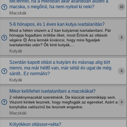
Mit tennél, ha a mikróban akar állandóan aludni a
macska, s megőrül, ha nem nyitod ki neki?
22
Macskák
5-6 hónapos, és 1 éves kan kutya ivartalanítás?
Most a héten viszem a 2 kan kutyámat ivartalanítani. Pár
hónapja fogadtam örökbe őket, most Értünk az oltások
5
végére 😊 Arra lennék kíváncsi, hogy mire figyeljek
ivartalanítás után? Ők kinti kutyák,...
Kutyák
Szerdán kapott oltást a kutyám és másnap alig bírt
menni, ma már hétfő van, már sétál és ugat de még
6
sántít.. Ez normális?
Kutyák
Mikor kell/lehet ivartalanítani a macskákat?
2 nősténymacskát szeretnénk. De kiscicát semmiképp sem.
Viszont kintiek lesznek, hogy megfogják az egereket. Azért a
4
konyhába valószínű be lesznek engedve.
Macskák
Kölyökkori oltássor+séta?