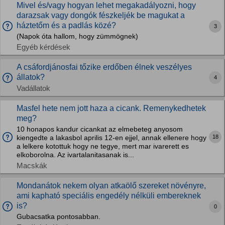
Mivel és/vagy hogyan lehet megakadályozni, hogy
darazsak vagy dongók fészkeljék be magukat a
háztetőm és a padlás közé?
3
(Napok óta hallom, hogy zümmögnek)
Egyéb kérdések
A csáfordjánosfai tőzike erdőben élnek veszélyes
állatok?
4
Vadállatok
Masfel hete nem jott haza a cicank. Remenykedhetek
meg?
10 honapos kandur cicankat az elmebeteg anyosom
18
kiengedte a lakasbol aprilis 12-en ejjel, annak ellenere hogy
a lelkere kotottuk hogy ne tegye, mert mar ivarerett es
elkoborolna. Az ivartalanitasanak is...
Macskák
Mondanátok nekem olyan atkaölő szereket növényre,
ami kapható speciális engedély nélküli embereknek
is?
0
Gubacsatka pontosabban.