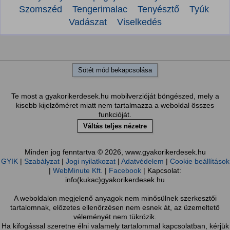
Szomszéd
Tengerimalac
Tenyésztő
Tyúk
Vadászat
Viselkedés
Sötét mód bekapcsolása
Te most a gyakorikerdesek.hu mobilverzióját böngészed, mely a
kisebb kijelzőméret miatt nem tartalmazza a weboldal összes
funkcióját.
Váltás teljes nézetre
Minden jog fenntartva © 2026, www.gyakorikerdesek.hu
GYIK
|
Szabályzat
|
Jogi nyilatkozat
|
Adatvédelem
|
Cookie beállítások
|
WebMinute Kft.
|
Facebook
| Kapcsolat:
info(kukac)gyakorikerdesek.hu
A weboldalon megjelenő anyagok nem minősülnek szerkesztői
tartalomnak, előzetes ellenőrzésen nem esnek át, az üzemeltető
véleményét nem tükrözik.
Ha kifogással szeretne élni valamely tartalommal kapcsolatban, kérjük