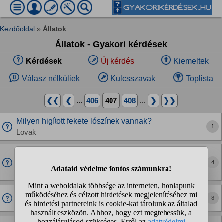
Kezdőoldal
»
Állatok
Állatok - Gyakori kérdések
Kérdések
Új kérdés
Kiemeltek
Válasz nélküliek
Kulcsszavak
Toplista
❮❮
❮
...
406
407
408
...
❯
❯❯
Milyen higított fekete lószínek vannak?
1
Lovak
A kutyáknak mennyire marad meg egy élmény vagy
hamar elfelejtik?
4
Kutyák
Hogy kell használni az akváriumi talajporszívót?
8
Halak, akvarisztika