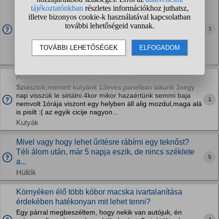
Mi a véleményetek az AdTab macskáknak való bolha
és kullancsirtó tablettáról?
Bolhás lett a cicám, 16 darab bolhát szedtünk ki belőle.
3
Benti cica,valószínűleg sétáltatás során ugorhatott bele.
Nagyon vakarózik szegény,és már engem is elkezdtek
csípni. Kapott spot...
Macskák
Állvemhesség?esetleg valami más
Sziasztok,mentett kutyánk 13éves,panelban lakunk 3xegy
nap visszük le sétálni.4kor mikor hazaértünk semmi baja
1
nemvolt 1órája viszont egy helyben áll alig mozdul,maga alá
is pisilt :( az egyik cicije nagyon...
Kutyák
Mivel vagy hogy lehet űritésre rábírni egy teknőst?
Téli álom után, már 5 napja eszik, de nincs széklete
5
a...
Hüllők
Környéken élő több kóbor macska ivartalanítása
érdekében hatékonyan mit lehet tenni?
Egy párral megbeszéltem, hogy nekik van autójuk, én