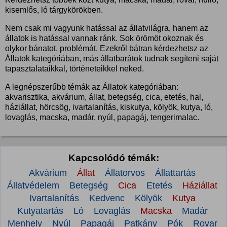
kisemlős, ló tárgykörökben.
Nem csak mi vagyunk hatással az állatvilágra, hanem az
állatok is hatással vannak ránk. Sok örömöt okoznak és
olykor bánatot, problémát. Ezekről bátran kérdezhetsz az
Állatok kategóriában, más állatbarátok tudnak segíteni saját
tapasztalataikkal, történeteikkel neked.
A legnépszerűbb témák az Állatok kategóriában:
akvarisztika, akvárium, állat, betegség, cica, etetés, hal,
háziállat, hörcsög, ivartalanítás, kiskutya, kölyök, kutya, ló,
lovaglás, macska, madár, nyúl, papagáj, tengerimalac.
Kapcsolódó témák:
Akvárium
Állat
Állatorvos
Állattartás
Állatvédelem
Betegség
Cica
Etetés
Háziállat
Ivartalanítás
Kedvenc
Kölyök
Kutya
Kutyatartás
Ló
Lovaglás
Macska
Madár
Menhely
Nyúl
Papagáj
Patkány
Pók
Rovar