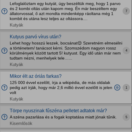
Lefoglalóztam egy kutyát, úgy beszéltük meg, hogy 1 parvo
és 2 kombi oltás után kapom meg. Én már beszéltem egy
7
állatorvossal, ő azt mondta mindenképp ráoltana még 1
kombit és utána lesz teljes az oltássora....
Kutyák
Kutyus parvó vírus után?
Lehet hogy hosszú leszek, bocsánat😌 Szeretném elmesélni
a történetem/ tanácsot kérni. Szomszédom nagyon rossz
4
körülmények között tartott 5! kutyust. Egy idő után már nem
tudtam nézni, menhelyek tele…...
Kutyák
Mikor élt az óriás farkas?
125 000 évvel ezelőtt, írja a wikipédia, de más oldalak
pedig azt írják, hogy már 2,6 millió évvel ezelőtt is jelen
1
volt
Kutyák
Törpe nyuszinak fűszéna pelletet adtatok már?
A széna pazarlása és a fogak koptatása miatt jónak tűnik.
5
Kisemlősök