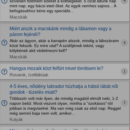
4
szívesen fizetném ezeket a költségeket. 5 cicàt látunk nap
mint nap, egy bácsi eteti őket. Az egyik vemhes sajnos... A
befogásukhoz kéne egy speciális...
Macskák
Miért alszik a macskánk mindig a lábamon vagy a
párom fejénél?
Akár az ágyon, akár a kanapén alszok, mindig a lábszáraim
4
közé fekszik. Ez mire utal? A szülőjének tekint, vagy
kölykének akit védelmezni kell?
Macskák
Hangya mozaik közt felfúrt mivel tömítsem le?
1
Rovarok, ízeltlábúak
4-5 éves, nőstény labrador húzhatja a hátsó lábát női
gondok - tüzelés miatt?
Többször volt már ilyen, de mindig magától elmúlt neki, 1-2
7
napon belül. Most viszont olyan, mintha a "szokásos"-tól
jobban is megviselné. Ma van még csak az első nap. Reggel
még semmi baja nem volt, amikor...
Kutyák