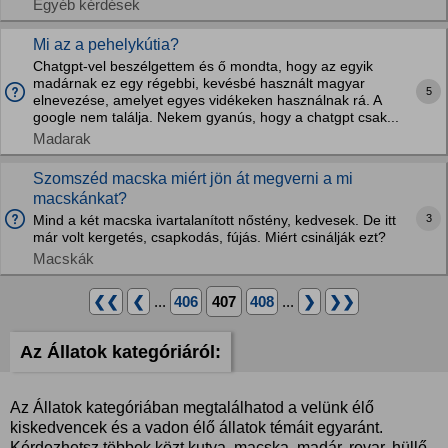
Egyéb kérdések
Mi az a pehelykútia?
Chatgpt-vel beszélgettem és ő mondta, hogy az egyik
madárnak ez egy régebbi, kevésbé használt magyar
5
elnevezése, amelyet egyes vidékeken használnak rá. A
google nem találja. Nekem gyanús, hogy a chatgpt csak...
Madarak
Szomszéd macska miért jön át megverni a mi
macskánkat?
3
Mind a két macska ivartalanított nőstény, kedvesek. De itt
már volt kergetés, csapkodás, fújás. Miért csinálják ezt?
Macskák
❮❮
❮
...
406
407
408
...
❯
❯❯
Az Állatok kategóriáról:
Az Állatok kategóriában megtalálhatod a velünk élő
kiskedvencek és a vadon élő állatok témáit egyaránt.
Kérdezhetsz többek közt kutya, macska, madár, rovar, hüllő,