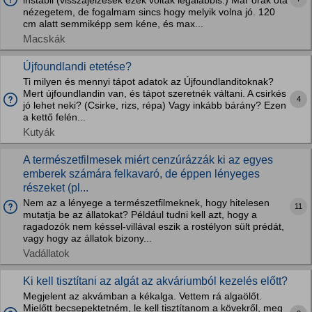
instabil (visszajelzések ezek voltak legalábbis.) Már órák óta
nézegetem, de fogalmam sincs hogy melyik volna jó. 120
cm alatt semmiképp sem kéne, és max...
Macskák
Újfoundlandi etetése?
Ti milyen és mennyi tápot adatok az Újfoundlanditoknak?
Mert újfoundlandin van, és tápot szeretnék váltani. A csirkés
4
jó lehet neki? (Csirke, rizs, répa) Vagy inkább bárány? Ezen
a kettő felén...
Kutyák
A természetfilmesek miért cenzúrázzák ki az egyes
emberek számára felkavaró, de éppen lényeges
részeket (pl...
Nem az a lényege a természetfilmeknek, hogy hitelesen
11
mutatja be az állatokat? Például tudni kell azt, hogy a
ragadozók nem késsel-villával eszik a rostélyon sült prédát,
vagy hogy az állatok bizony...
Vadállatok
Ki kell tisztítani az algát az akváriumból kezelés előtt?
Megjelent az akvámban a kékalga. Vettem rá algaölőt.
Mielőtt becsepektetném, le kell tisztítanom a kövekről, meg