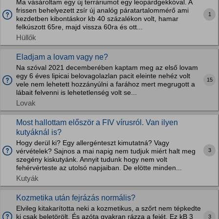
Ma vásároltam egy új terráriumot egy leopárdgekkóval. A
frissen behelyezett zsír új analóg páratartalommérő ami
1
kezdetben kibontáskor kb 40 százalékon volt, hamar
felkúszott 65re, majd vissza 60ra és ott...
Hüllők
Eladjam a lovam vagy ne?
Na szóval 2021 decemberében kaptam meg az első lovam
egy 6 éves lipicai belovagolazlan pacit eleinte nehéz volt
15
vele nem lehetett hozzányúlni a farához mert megrugott a
lábait felvenni is lehetetlenség volt se...
Lovak
Most hallottam először a FIV vírusról. Van ilyen
kutyáknál is?
Hogy derül ki? Egy allergénteszt kimutatná? Vagy
3
vérvételek? Sajnos a mai napig nem tudjuk miért halt meg
szegény kiskutyánk. Annyit tudunk hogy nem volt
fehérvérteste az utolsó napjaiban. De elötte minden...
Kutyák
Kozmetika után fejrázás normális?
Elvileg kitakarította neki a kozmetikus, a szőrt nem tépkedte
ki csak beletörölt. És azóta gyakran rázza a fejét. Ez kB 3
3