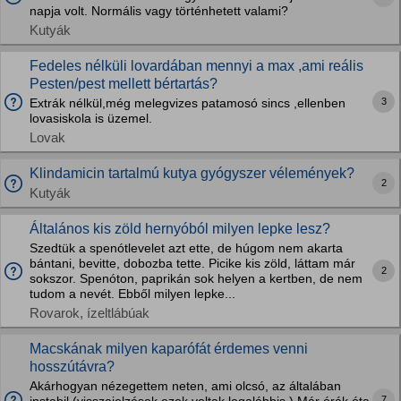
napja volt. Normális vagy történhetett valami?
Kutyák
Fedeles nélküli lovardában mennyi a max ,ami reális
Pesten/pest mellett bértartás?
3
Extrák nélkül,még melegvizes patamosó sincs ,ellenben
lovasiskola is üzemel.
Lovak
Klindamicin tartalmú kutya gyógyszer vélemények?
2
Kutyák
Általános kis zöld hernyóból milyen lepke lesz?
Szedtük a spenótlevelet azt ette, de húgom nem akarta
bántani, bevitte, dobozba tette. Picike kis zöld, láttam már
2
sokszor. Spenóton, paprikán sok helyen a kertben, de nem
tudom a nevét. Ebből milyen lepke...
Rovarok, ízeltlábúak
Macskának milyen kaparófát érdemes venni
hosszútávra?
Akárhogyan nézegettem neten, ami olcsó, az általában
7