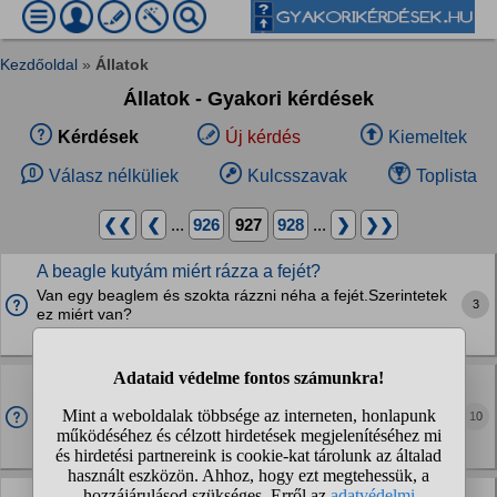
Kezdőoldal
»
Állatok
Állatok - Gyakori kérdések
Kérdések
Új kérdés
Kiemeltek
Válasz nélküliek
Kulcsszavak
Toplista
❮❮
❮
...
926
927
928
...
❯
❯❯
A beagle kutyám miért rázza a fejét?
Van egy beaglem és szokta rázzni néha a fejét.Szerintetek
3
ez miért van?
Kutyák
Miért mindig csak a nőstény oroszlánok vadásznak a
hímek nem tudnának vagy csak lusták és nincs
10
kedvük hozzá?
Vadállatok
Aussie vagy Mudi?