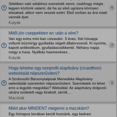
Sötétben való sétákhoz szeretnék venni, csakhogy mégis
5
legyen köztünk valami, de ha az első ugrásra könnyen
elszakad, akkor nem veszek ezért. Első sorban az ára miatt
vennék ilyet.
Kutyák
Mitől jön cseppekben wc után a vére?
Van egy extra mini kan csivavám. 3 éves. Két hónapja
voltunk bűzmirigy gyulladás végett állatorvosnál. Ki nyomta,
7
kapott antibiotikum, gyulladáscsökkentő. Néhány napja
megy a hasa. Nyálkás hasmenéses...
Kutyák
Hogy lehetne egy nonprofit alapítvány (cicaotthon)
weboldalát népszerűsíteni?
A Szoboszlói Bársonytalpúak Menedéke Alapítvány
2
weboldalát szeretném népszerűsíteni. Szerintetek mi lehet
erre a legjobb megoldás? Weboldal: Az alapítvány dolgozói
utcára született vagy kirakott, sérült,...
Macskák
Miért akar MINDENT megenni a macskám?
Egy hónapos korában került hozzánk, egy kedves