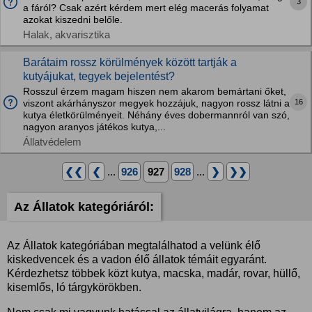
3
a fáról? Csak azért kérdem mert elég macerás folyamat
azokat kiszedni belőle.
Halak, akvarisztika
Barátaim rossz körülmények között tartják a
kutyájukat, tegyek bejelentést?
Rosszul érzem magam hiszen nem akarom bemártani őket,
16
viszont akárhányszor megyek hozzájuk, nagyon rossz látni a
kutya életkörülményeit. Néhány éves dobermannról van szó,
nagyon aranyos játékos kutya,...
Állatvédelem
❮❮
❮
...
926
927
928
...
❯
❯❯
Az Állatok kategóriáról:
Az Állatok kategóriában megtalálhatod a velünk élő
kiskedvencek és a vadon élő állatok témáit egyaránt.
Kérdezhetsz többek közt kutya, macska, madár, rovar, hüllő,
kisemlős, ló tárgykörökben.