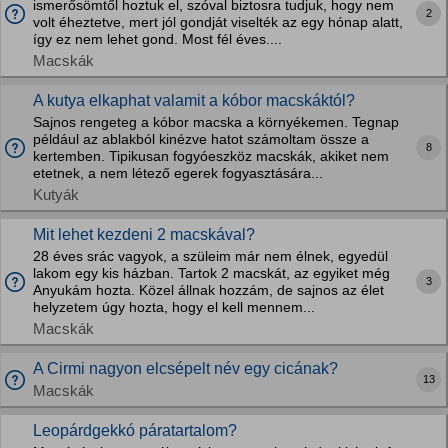
ismerősömtől hoztuk el, szóval biztosra tudjuk, hogy nem
2
volt éheztetve, mert jól gondját viselték az egy hónap alatt,
így ez nem lehet gond. Most fél éves....
Macskák
A kutya elkaphat valamit a kóbor macskáktól?
Sajnos rengeteg a kóbor macska a környékemen. Tegnap
például az ablakból kinézve hatot számoltam össze a
8
kertemben. Tipikusan fogyóeszköz macskák, akiket nem
etetnek, a nem létező egerek fogyasztására...
Kutyák
Mit lehet kezdeni 2 macskával?
28 éves srác vagyok, a szüleim már nem élnek, egyedül
lakom egy kis házban. Tartok 2 macskát, az egyiket még
3
Anyukám hozta. Közel állnak hozzám, de sajnos az élet
helyzetem úgy hozta, hogy el kell mennem...
Macskák
A Cirmi nagyon elcsépelt név egy cicának?
13
Macskák
Leopárdgekkó páratartalom?