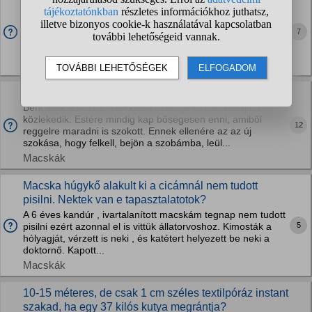
Van a családunkba egy skótjuhász, nagyon kedves nekem
is. Nemsokára én is szeretnék egy saját társat.
7
Tapasztaltam, hogy nehezebben tudok kommunikálni egy
ilyen kutyussal de nagyon tetszik az aussie is....
Kutyák
Miért gyökér a macskám?
Bent lakik a házba. Van külön szobája is, macskaajtón
közlekedik. Estére mindig kap bőségesen enni, amiből
12
reggelre maradni is szokott. Ennek ellenére az az új
szokása, hogy felkell, bejön a szobámba, leül...
Macskák
Macska húgykő alakult ki a cicámnál nem tudott
pisilni. Nektek van e tapasztalatotok?
A 6 éves kandúr , ivartalanított macskám tegnap nem tudott
5
pisilni ezért azonnal el is vittük állatorvoshoz. Kimosták a
hólyagját, vérzett is neki , és katétert helyezett be neki a
doktornő. Kapott...
Macskák
10-15 méteres, de csak 1 cm széles textilpóráz instant
szakad, ha egy 37 kilós kutya megrántja?