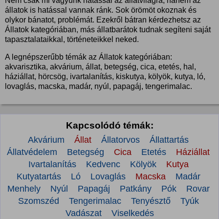
Nem csak mi vagyunk hatással az állatvilágra, hanem az
állatok is hatással vannak ránk. Sok örömöt okoznak és
olykor bánatot, problémát. Ezekről bátran kérdezhetsz az
Állatok kategóriában, más állatbarátok tudnak segíteni saját
tapasztalataikkal, történeteikkel neked.
A legnépszerűbb témák az Állatok kategóriában:
akvarisztika, akvárium, állat, betegség, cica, etetés, hal,
háziállat, hörcsög, ivartalanítás, kiskutya, kölyök, kutya, ló,
lovaglás, macska, madár, nyúl, papagáj, tengerimalac.
Kapcsolódó témák:
Akvárium
Állat
Állatorvos
Állattartás
Állatvédelem
Betegség
Cica
Etetés
Háziállat
Ivartalanítás
Kedvenc
Kölyök
Kutya
Kutyatartás
Ló
Lovaglás
Macska
Madár
Menhely
Nyúl
Papagáj
Patkány
Pók
Rovar
Szomszéd
Tengerimalac
Tenyésztő
Tyúk
Vadászat
Viselkedés