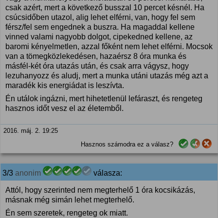
csak azért, mert a következő busszal 10 percet késnél. Ha
csúcsidőben utazol, alig lehet elférni, van, hogy fel sem
férsz/fel sem engednek a buszra. Ha magaddal kellene
vinned valami nagyobb dolgot, cipekedned kellene, az
baromi kényelmetlen, azzal főként nem lehet elférni. Mocsok
van a tömegközlekedésen, hazaérsz 8 óra munka és
másfél-két óra utazás után, és csak arra vágysz, hogy
lezuhanyozz és aludj, mert a munka utáni utazás még azt a
maradék kis energiádat is leszívta.
Én utálok ingázni, mert hihetetlenül lefáraszt, és rengeteg
hasznos időt vesz el az életemből.
2016. máj. 2. 19:25
Hasznos számodra ez a válasz?
3/3
anonim
válasza:
Attól, hogy szerinted nem megterhelő 1 óra kocsikázás,
másnak még simán lehet megterhelő.
Én sem szeretek, rengeteg ok miatt.