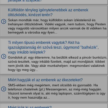
jártatják a szájukat?
Külföldön tényleg igénytelenebbek az emberek
öltözködés, kinézet terén?
Sokan mondták már, hogy külföldön sokan ízléstelenül és
trehányan öltözködnek. Vidéki vagyok, nem tudom, hogy Pesten
vagy nagyobb városokban milyen arcok vannak de itt vidéken ha
bemegyek a városba egy ilyen...
Ti milyen típusú emberek vagytok? Akit ha
igazságtalanság éri szóvá teszi, úgymond "balhézik",
vagy inkább leléptek?
Gondolok pl. egy étteremre, ha beültök elkezd a pincér bunkózni,
szóvá teszitek, vagy inkább fizettek, majd azt mondjátok: többet
nem jövök ide. Vagy akár munkahelyen: megmondani valakinek
hogy így meg úgy...
Miért hagyják el az emberek az ékezeteket?
SMS-ekben még megértem, mert olcsóbb és gyorsabb. Ha
telefonon chatelnek (pl.) Messengeren, az még-még hagyján.
Viszont ismerek olyat is, aki még laptopon, számítógépen is úgy
ír, hogy nem használja az...
Miért írják ki az emberek?