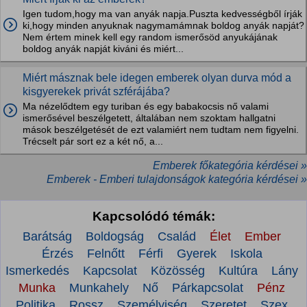
Igen tudom,hogy ma van anyák napja.Puszta kedvességből írják
ki,hogy minden anyuknak nagymamámnak boldog anyák napját?
Nem értem minek kell egy random ismerősöd anyukájának
boldog anyák napját kiváni és miért...
Miért másznak bele idegen emberek olyan durva mód a
kisgyerekek privát szférájába?
Ma nézelődtem egy turiban és egy babakocsis nő valami
ismerősével beszélgetett, általában nem szoktam hallgatni
mások beszélgetését de ezt valamiért nem tudtam nem figyelni.
Trécselt pár sort ez a két nő, a...
Emberek főkategória kérdései »
Emberek - Emberi tulajdonságok kategória kérdései »
Kapcsolódó témák:
Barátság
Boldogság
Család
Élet
Ember
Érzés
Felnőtt
Férfi
Gyerek
Iskola
Ismerkedés
Kapcsolat
Közösség
Kultúra
Lány
Munka
Munkahely
Nő
Párkapcsolat
Pénz
Politika
Rossz
Személyiség
Szeretet
Szex