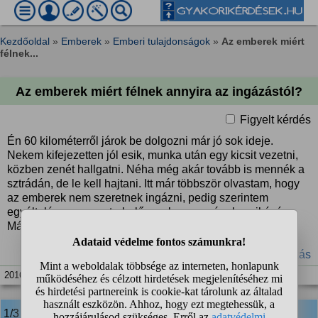
Kezdőoldal
»
Emberek
»
Emberi tulajdonságok
»
Az emberek miért
félnek...
Az emberek miért félnek annyira az ingázástól?
Figyelt kérdés
Én 60 kilométerről járok be dolgozni már jó sok ideje.
Nekem kifejezetten jól esik, munka után egy kicsit vezetni,
közben zenét hallgatni. Néha még akár tovább is mennék a
sztrádán, de le kell hajtani. Itt már többször olvastam, hogy
az emberek nem szeretnek ingázni, pedig szerintem
egyáltalán nem megterhelő az plusz egy óra kocsikázás.
Más is így van ezzel?
#autó
#autópálya
#Budapest
#munka
#ingázás
2016. máj. 2. 19:03
1/3
anonim
válasza: