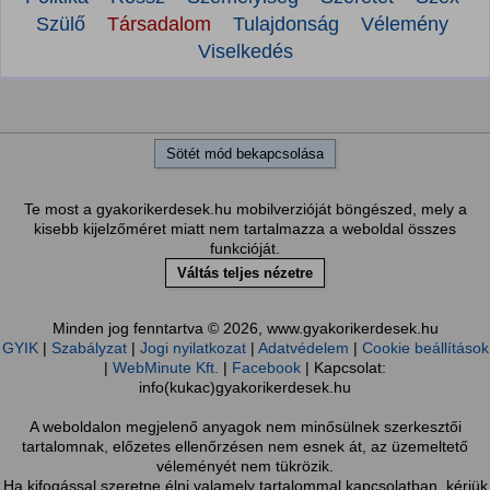
Szülő
Társadalom
Tulajdonság
Vélemény
Viselkedés
Sötét mód bekapcsolása
Te most a gyakorikerdesek.hu mobilverzióját böngészed, mely a
kisebb kijelzőméret miatt nem tartalmazza a weboldal összes
funkcióját.
Váltás teljes nézetre
Minden jog fenntartva © 2026, www.gyakorikerdesek.hu
GYIK
|
Szabályzat
|
Jogi nyilatkozat
|
Adatvédelem
|
Cookie beállítások
|
WebMinute Kft.
|
Facebook
| Kapcsolat:
info(kukac)gyakorikerdesek.hu
A weboldalon megjelenő anyagok nem minősülnek szerkesztői
tartalomnak, előzetes ellenőrzésen nem esnek át, az üzemeltető
véleményét nem tükrözik.
Ha kifogással szeretne élni valamely tartalommal kapcsolatban, kérjük