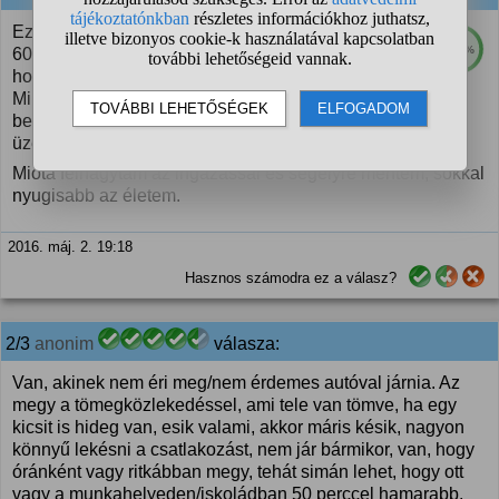
Ezt én is elmondhatom, kis változtatással. Nekem is
100%
60 kilométer volt. Alapból nem szeretek vezetni, nem
hogy 12 óra meló után még vezessek haza.
Mindegy hol cincog a zene, attól falra mászok. Nem
beszélve arról, hogy a fizum nem lett volna elég
üzemanyagra.
Mióta felhagytam az ingázással és segélyre mentem, sokkal
nyugisabb az életem.
2016. máj. 2. 19:18
Hasznos számodra ez a válasz?
2/3
anonim
válasza:
Van, akinek nem éri meg/nem érdemes autóval járnia. Az
megy a tömegközlekedéssel, ami tele van tömve, ha egy
kicsit is hideg van, esik valami, akkor máris késik, nagyon
könnyű lekésni a csatlakozást, nem jár bármikor, van, hogy
óránként vagy ritkábban megy, tehát simán lehet, hogy ott
vagy a munkahelyeden/iskoládban 50 perccel hamarabb,