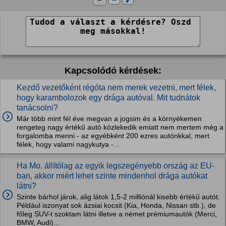
Kapcsolódó kérdések:
Kezdő vezetőként régóta nem merek vezetni, mert félek,
hogy karambolozok egy drága autóval. Mit tudnátok
tanácsolni?
Már több mint fél éve megvan a jogsim és a környékemen
rengeteg nagy értékű autó közlekedik emiatt nem mertem még a
forgalomba menni - az egyébként 200 ezres autónkkal, mert
félek, hogy valami nagykutya -...
Ha Mo. állítólag az egyik legszegényebb ország az EU-
ban, akkor miért lehet szinte mindenhol drága autókat
látni?
Szinte bárhol járok, alig látok 1,5-2 milliónál kisebb értékű autót.
Például iszonyat sok ázsiai kocsit (Kia, Honda, Nissan stb.), de
főleg SUV-t szoktam látni illetve a német prémiumautók (Merci,
BMW, Audi)...