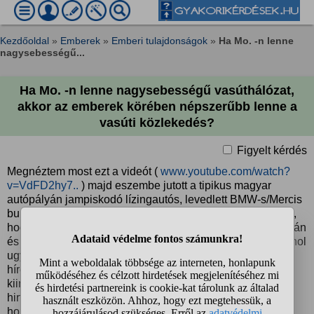
Kezdőoldal
»
Emberek
»
Emberi tulajdonságok
»
Ha Mo. -n lenne
nagysebességű...
Ha Mo. -n lenne nagysebességű vasúthálózat,
akkor az emberek körében népszerűbb lenne a
vasúti közlekedés?
Figyelt kérdés
Megnéztem most ezt a videót (
www.youtube.com/watch?
v=VdFD2hy7..
) majd eszembe jutott a tipikus magyar
autópályán jampiskodó lízingautós, levedlett BMW-s/Mercis
bunkó felszínes látszatjóléti társadalom és belegondoltam,
hogy milyen óriási mentalitásbeli különbségek vannak japán
és magyar között. De mondhatnám akár a németeket is, ahol
ugyanúgy van létjogosultsága a vasúti közlekedésnek a
híres Autobahn dacára. Persze tudom, hogy csak ebből
kiindulni felesleges, de nem hiszem el, hogyha Mo.-n
hirtelen lenne ilyen vasúthálózat, akkor az emberek
hozzáállása megváltozna és a továbbiakban nem az