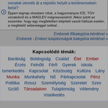
vonatok vennék át a repülés helyét a kontinenseken
belül?
Éppen tegnap olvastam róluk, a hagyományos ICE, TGV
vonatokról és a MAGLEV mágnesvasútról. Akkor jutott az
eszembe, hogy egy megfelelően kiépített vasúti hálózat esetén,
a megfelelő sebességgel sokkal...
Emberek főkategória kérdései »
Emberek - Emberi tulajdonságok kategória kérdései »
Kapcsolódó témák:
Barátság
Boldogság
Család
Élet
Ember
Érzés
Felnőtt
Férfi
Gyerek
Iskola
Ismerkedés
Kapcsolat
Közösség
Kultúra
Lány
Munka
Munkahely
Nő
Párkapcsolat
Pénz
Politika
Rossz
Személyiség
Szeretet
Szex
Szülő
Társadalom
Tulajdonság
Vélemény
Viselkedés