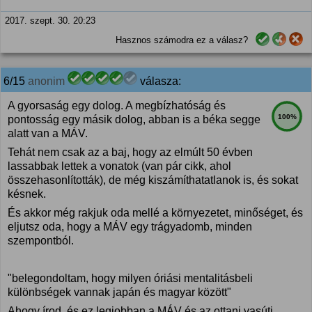
2017. szept. 30. 20:23
Hasznos számodra ez a válasz?
6/15
anonim
válasza:
A gyorsaság egy dolog. A megbízhatóság és
100%
pontosság egy másik dolog, abban is a béka segge
alatt van a MÁV.
Tehát nem csak az a baj, hogy az elmúlt 50 évben
lassabbak lettek a vonatok (van pár cikk, ahol
összehasonlították), de még kiszámíthatatlanok is, és sokat
késnek.
És akkor még rakjuk oda mellé a környezetet, minőséget, és
eljutsz oda, hogy a MÁV egy trágyadomb, minden
szempontból.
"belegondoltam, hogy milyen óriási mentalitásbeli
különbségek vannak japán és magyar között"
Ahogy írod, és ez legjobban a MÁV és az ottani vasúti