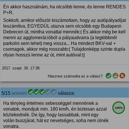
Én akkor használnám, ha olcsóbb lenne, és lenne RENDES
P+R.
Sokkolt, amikor először kiszámoltam, hogy az autópályadíjat
leszámítva, EGYEDÜL utazva sem olcsóbb egy Budapest-
Debrecen út, mintha vonattal mennék:( És akkor még be kell
menni az agglomerációból a pályaudvarra (a legtöbbnél
parkolni sem lehet) meg vissza... Ha mindezt BKV-val +
csomagok, akkor még rosszabb:( Tulajdonképp szinte dupla
olyan hosszú lenne az út, mint autóval:((
2017. szept. 30. 17:38
Hasznos számodra ez a válasz?
5/15
anonim
válasza:
Ha tényleg értelmes sebességgel mennének a
100%
vonatok, mondjuk min. 180 km/h, én biztosan azzal
közlekednék. De így, hogy lassabbak, mint egy
volán buszjárat, hát ez nevetséges, soha nem ülnék
vonatra.