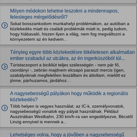
Milyen módokon lehetne leszokni a mindennapos,
felesleges mérgelődésről?
Sokat bosszankodom munkahelyi problémákon, az autóban a
közlekedés miatt és családi problémák miatt is, pedig tudom,
hogy hiábavaló, hiszen ilyen a világ, nem fog megváltozni a
környezetem az én kedvem...
Tényleg egyre több közlekedésre tökéletesen alkalmatlan
ember szabadul az utcákra, az én ingerküszöböl túl...
Túristacsoport a bicikliút teljes szélességén - nem pár fő,
csordányi -, zebrán majdnem elcsapó paraszt mercis (igen,
szabályoknak megfelelően leszálltam és áttoltam, mielőtt ez
jönne, párhuzamos, járdához...
A nagysebességű pályákon hogy működik a regionális
közlekedés?
Több helyen is vegyes használat, az IC-k, személyvonatok,
nagysebességű vonatok egy pályát használnak. Például
Ausztriában Westbahn, 230 km/h-ra van engedélyezve, Bécstől
Linzig ennyivel is mennek a...
Lehetséges volna, hogy a jövőben a nagysebességű