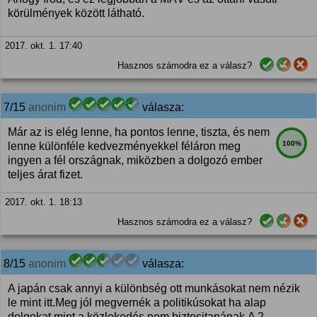
körülmények között látható.
2017. okt. 1. 17:40
Hasznos számodra ez a válasz?
7/15
anonim
válasza:
Már az is elég lenne, ha pontos lenne, tiszta, és nem
100%
lenne különféle kedvezményekkel féláron meg
ingyen a fél országnak, miközben a dolgozó ember
teljes árat fizet.
2017. okt. 1. 18:13
Hasznos számodra ez a válasz?
8/15
anonim
válasza:
A japán csak annyi a különbség ott munkásokat nem nézik
le mint itt.Meg jól megvernék a politikúsokat ha alap
dolgokat mint a közlekedés nem biztositanának.A 2