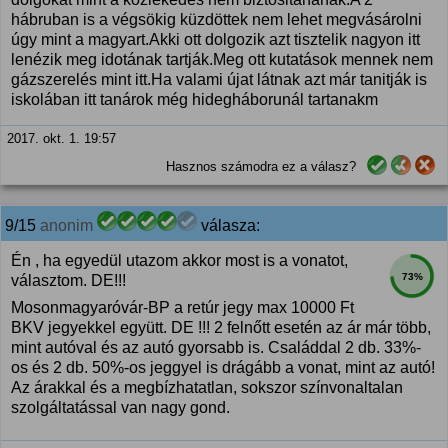
hábruban is a végsökig küzdöttek nem lehet megvásárolni
úgy mint a magyart.Akki ott dolgozik azt tisztelik nagyon itt
lenézik meg idotának tartják.Meg ott kutatások mennek nem
gázszerelés mint itt.Ha valami újat látnak azt már tanitják is
iskolában itt tanárok még hidegháborunál tartanakm
2017. okt. 1. 19:57
Hasznos számodra ez a válasz?
9/15
anonim
válasza:
Én , ha egyedül utazom akkor most is a vonatot,
73%
választom. DE!!!
Mosonmagyaróvár-BP a retúr jegy max 10000 Ft
BKV jegyekkel együtt. DE !!! 2 felnőtt esetén az ár már több,
mint autóval és az autó gyorsabb is. Családdal 2 db. 33%-
os és 2 db. 50%-os jeggyel is drágább a vonat, mint az autó!
Az árakkal és a megbízhatatlan, sokszor színvonaltalan
szolgáltatással van nagy gond.