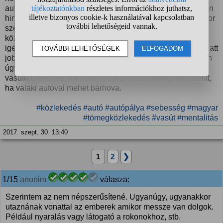
autópályán jutnának el mondjuk Bp.-re. Ha a MÁV vonalain
hirtelen +200-as sebességű vonatok jelennének meg, akkor
szerintetek mennyivel lenne népszerűbb a vonattal való
közlekedés? Ti ebben az esetben használnátok-e és ha
igen, milyen célból (ingázás vagy egyszeri utazás), ami miatt
jobban megérné vonattal közlekednetek, mint kocsival? Én
úgy gondolom, hogy semmivel nem lenne népszerűbb a
vasútközlekedés, mert Mo.-n ma presztízsdolognak számít,
ha valaki autóval mehet bárhova.
#közlekedés
#autó
#autópálya
#sebesség
#magyar
#tömegközlekedés
#vasút
#mentalitás
2017. szept. 30. 13:40
1
2
❯
1/15
anonim
válasza:
Szerintem az nem népszerűsítené. Ugyanúgy, ugyanakkor
utaznának vonattal az emberek amikor messze van dolgok.
Például nyaralás vagy látogató a rokonokhoz, stb.