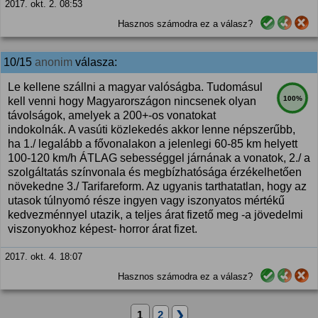
2017. okt. 2. 08:53
Hasznos számodra ez a válasz?
10/15
anonim
válasza:
Le kellene szállni a magyar valóságba. Tudomásul
100%
kell venni hogy Magyarországon nincsenek olyan
távolságok, amelyek a 200+-os vonatokat
indokolnák. A vasúti közlekedés akkor lenne népszerűbb,
ha 1./ legalább a fővonalakon a jelenlegi 60-85 km helyett
100-120 km/h ÁTLAG sebességgel járnának a vonatok, 2./ a
szolgáltatás színvonala és megbízhatósága érzékelhetően
növekedne 3./ Tarifareform. Az ugyanis tarthatatlan, hogy az
utasok túlnyomó része ingyen vagy iszonyatos mértékű
kedvezménnyel utazik, a teljes árat fizető meg -a jövedelmi
viszonyokhoz képest- horror árat fizet.
2017. okt. 4. 18:07
Hasznos számodra ez a válasz?
1
2
❯