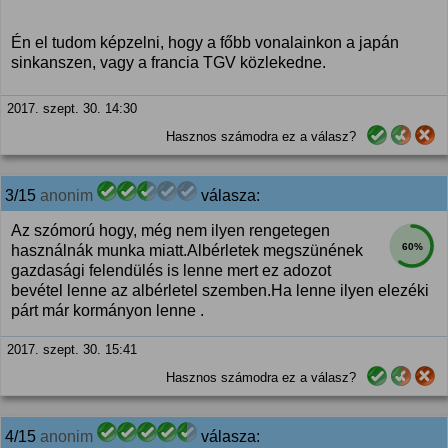
Én el tudom képzelni, hogy a főbb vonalainkon a japán
sinkanszen, vagy a francia TGV közlekedne.
2017. szept. 30. 14:30
Hasznos számodra ez a válasz?
3/15
anonim
válasza:
Az szómorú hogy, még nem ilyen rengetegen
60%
használnák munka miatt.Albérletek megszünének
gazdasági felendülés is lenne mert ez adozot
bevétel lenne az albérletel szemben.Ha lenne ilyen elezéki
párt már kormányon lenne .
2017. szept. 30. 15:41
Hasznos számodra ez a válasz?
4/15
anonim
válasza: