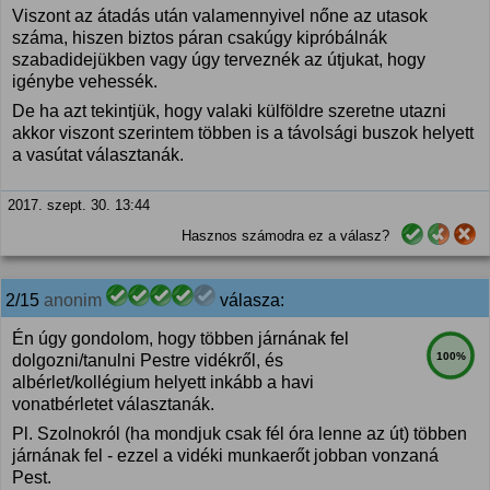
Viszont az átadás után valamennyivel nőne az utasok
száma, hiszen biztos páran csakúgy kipróbálnák
szabadidejükben vagy úgy terveznék az útjukat, hogy
igénybe vehessék.
De ha azt tekintjük, hogy valaki külföldre szeretne utazni
akkor viszont szerintem többen is a távolsági buszok helyett
a vasútat választanák.
2017. szept. 30. 13:44
Hasznos számodra ez a válasz?
2/15
anonim
válasza:
Én úgy gondolom, hogy többen járnának fel
100%
dolgozni/tanulni Pestre vidékről, és
albérlet/kollégium helyett inkább a havi
vonatbérletet választanák.
Pl. Szolnokról (ha mondjuk csak fél óra lenne az út) többen
járnának fel - ezzel a vidéki munkaerőt jobban vonzaná
Pest.