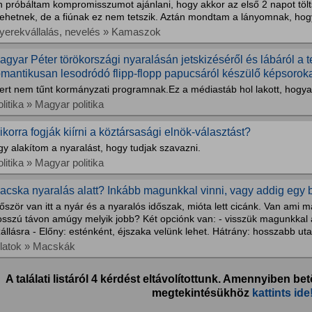
n próbáltam kompromisszumot ajánlani, hogy akkor az első 2 napot tölt
ehetnek, de a fiúnak ez nem tetszik. Aztán mondtam a lányomnak, hogy 
yerekvállalás, nevelés » Kamaszok
agyar Péter törökországi nyaralásán jetskizéséről és lábáról a 
omantikusan lesodródó flipp-flopp papucsáról készülő képsorokat
rt nem tűnt kormányzati programnak.Ez a médiastáb hol lakott, hogyan 
litika » Magyar politika
ikorra fogják kiírni a köztársasági elnök-választást?
y alakítom a nyaralást, hogy tudjak szavazni.
litika » Magyar politika
acska nyaralás alatt? Inkább magunkkal vinni, vagy addig egy 
őször van itt a nyár és a nyaralós időszak, mióta lett cicánk. Van ami má
sszú távon amúgy melyik jobb? Két opciónk van: - visszük magunkkal a
állásra - Előny: esténként, éjszaka velünk lehet. Hátrány: hosszabb uta
llatok » Macskák
A találati listáról 4 kérdést eltávolítottunk. Amennyiben bet
megtekintésükhöz
kattints ide