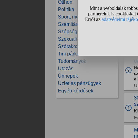
Otthon
kö
Politika
E
Sport, mozgás
T
Számítástechnika
m
Szépség és divat
J
Szexualitás
U
Szórakozás
Tini párkapcsolatok
H
d
Tudományok
Na
Utazás
sz
Ünnepek
el
Üzlet és pénzügyek
U
Egyéb kérdések
3
s
Ki
F
M
n