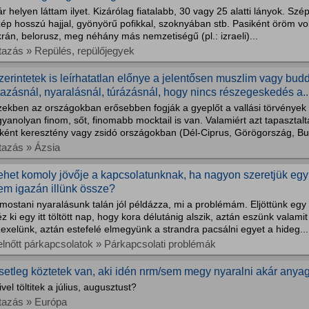
r helyen láttam ilyet. Kizárólag fiatalabb, 30 vagy 25 alatti lányok. Szé
ép hosszú hajjal, gyönyörű pofikkal, szoknyában stb. Pasiként öröm vol
rán, belorusz, meg néhány más nemzetiségű (pl.: izraeli)...
tazás » Repülés, repülőjegyek
zerintetek is leírhatatlan előnye a jelentősen muszlim vagy bu
tazásnál, nyaralásnál, túrázásnál, hogy nincs részegeskedés a..
ekben az országokban erősebben fogják a gyeplőt a vallási törvények 
yanolyan finom, sőt, finomabb mocktail is van. Valamiért azt tapaszt
ként keresztény vagy zsidó országokban (Dél-Ciprus, Görögország, Bulg
tazás » Ázsia
ehet komoly jövője a kapcsolatunknak, ha nagyon szeretjük eg
em igazán illünk össze?
mostani nyaralásunk talán jól példázza, mi a problémám. Eljöttünk egy 
z ki egy itt töltött nap, hogy kora délutánig alszik, aztán eszünk valami
exelünk, aztán estefelé elmegyünk a strandra pacsálni egyet a hideg...
elnőtt párkapcsolatok » Párkapcsolati problémák
setleg köztetek van, aki idén nrm/sem megy nyaralni akár anyag
vel töltitek a július, augusztust?
tazás » Európa