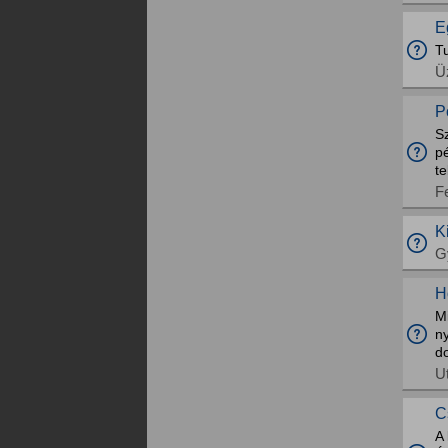
E
Tu
Üz
P
Sz
p
te
F
K
G
H
M
ny
do
U
C
A