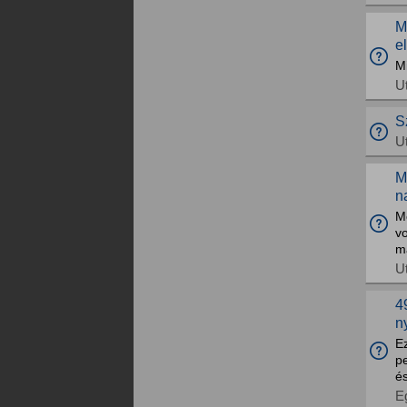
M
e
M
U
S
U
M
n
Mo
v
m
U
4
n
Ez
pe
é
E