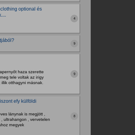
lothing optional és
...
4
tjából?
9
napernyőt haza szerette
9
eg tele voltak az irigy
illik otthagyni másnak.
szont efy külföldi
ves lánynak is megjött ,
8
, ultrahangon , vervetelen
oshoz megyek