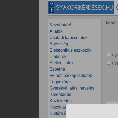
Kezdőo
Kezdőoldal
Állatok
Családi kapcsolatok
Egészség
Elektronikus eszközök
ny
Emberek
Ételek, italok
ny
Ezotéria
Felnőtt párkapcsolatok
Fogyókúrák
Gyerekvállalás, nevelés
Ismerkedés
Közlekedés
E
Közoktatás, tanfolyamok
2 
Kultúra és közösség
R