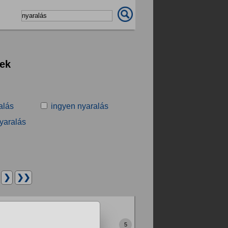
sek
alás
ingyen nyaralás
nyaralás
.
❯
❯❯
rri2) vagy Siófokon a
 valaki folyamat kéri ki a
5