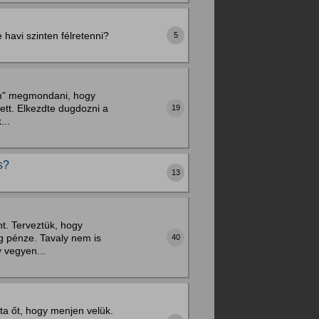
e havi szinten félretenni?
5
tem" megmondani, hogy
ett. Elkezdte dugdozni a
19
...
s?
13
t. Terveztük, hogy
g pénze. Tavaly nem is
40
y vegyen...
ta őt, hogy menjen velük.