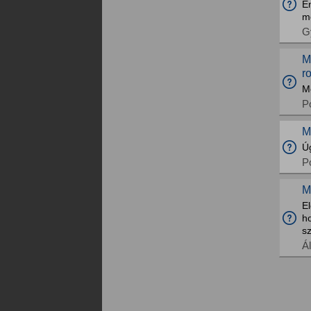
É
m
G
M
r
Me
Po
M
Úg
Po
M
El
ho
sz
Á