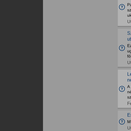
Pá
sz
uk
U
S
u
Ez
ug
fő
U
L
n
A 
né
sz
F
E
Mi
U