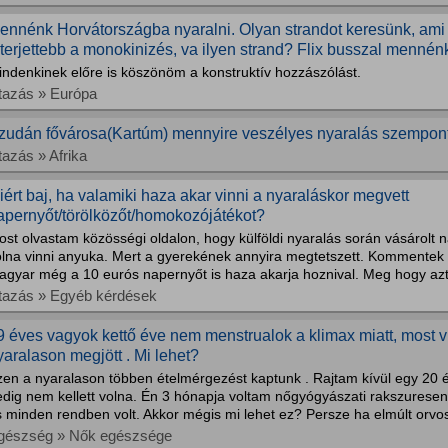
ennénk Horvátországba nyaralni. Olyan strandot keresünk, ami c
lterjettebb a monokinizés, va ilyen strand? Flix busszal mennénk.
indenkinek előre is köszönöm a konstruktív hozzászólást.
tazás » Európa
zudán fővárosa(Kartúm) mennyire veszélyes nyaralás szempon
tazás » Afrika
iért baj, ha valamiki haza akar vinni a nyaraláskor megvett
apernyőt/törölközőt/homokozójátékot?
st olvastam közösségi oldalon, hogy külföldi nyaralás során vásárolt 
olna vinni anyuka. Mert a gyerekének annyira megtetszett. Kommentek m
agyar még a 10 eurós napernyőt is haza akarja hoznival. Meg hogy azt 
tazás » Egyéb kérdések
9 éves vagyok kettő éve nem menstrualok a klimax miatt, most vi
yaralason megjött . Mi lehet?
en a nyaralason többen ételmérgezést kaptunk . Rajtam kívül egy 20 é
dig nem kellett volna. Én 3 hónapja voltam nőgyógyászati rakszuresen 
s minden rendben volt. Akkor mégis mi lehet ez? Persze ha elmúlt orv
gészség » Nők egészsége