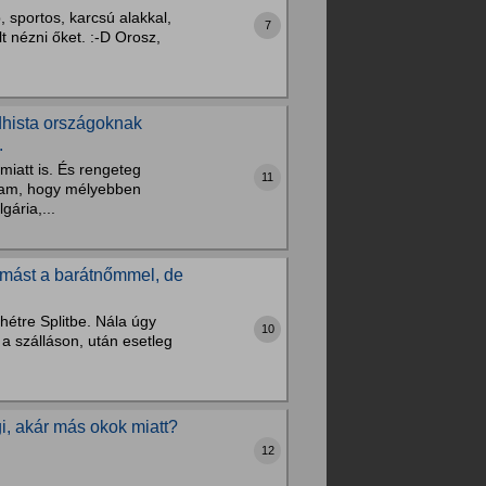
p, sportos, karcsú alakkal,
7
t nézni őket. :-D Orosz,
ddhista országoknak
.
miatt is. És rengeteg
11
altam, hogy mélyebben
ária,...
ymást a barátnőmmel, de
hétre Splitbe. Nála úgy
10
t a szálláson, után esetleg
i, akár más okok miatt?
12