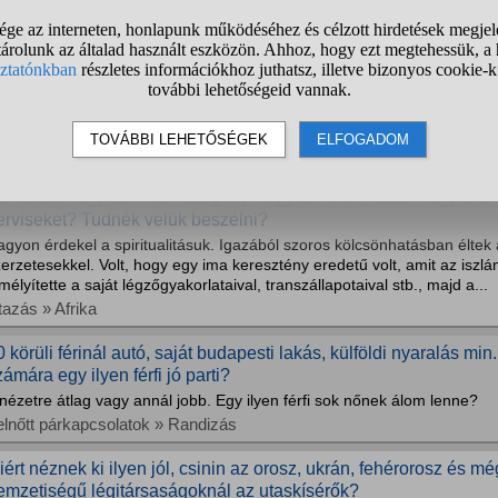
röket egy beülős helyen és a végére 20 ezret elkölt. Vagy ha csak...
mberek » Egyéb kérdések
örökországban, azon belül Antalya tartományban, Side városá
egnézni?
övő hét szerdán megyek oda nyaralni.
tazás » Ázsia
ol találok Egyiptomban szegény negyedekben, utcán vagy a siv
erviseket? Tudnék velük beszélni?
gyon érdekel a spiritualitásuk. Igazából szoros kölcsönhatásban éltek
erzetesekkel. Volt, hogy egy ima keresztény eredetű volt, amit az iszlá
mélyítette a saját légzőgyakorlataival, transzállapotaival stb., majd a...
tazás » Afrika
0 körüli férinál autó, saját budapesti lakás, külföldi nyaralás min
zámára egy ilyen férfi jó parti?
nézetre átlag vagy annál jobb. Egy ilyen férfi sok nőnek álom lenne?
elnőtt párkapcsolatok » Randizás
iért néznek ki ilyen jól, csinin az orosz, ukrán, fehérorosz és 
emzetiségű légitársaságoknál az utaskísérők?