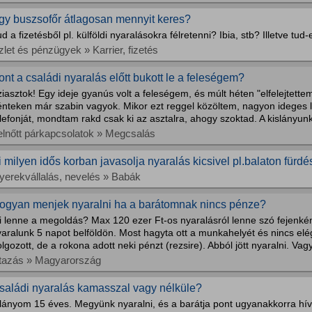
gy buszsofőr átlagosan mennyit keres?
d a fizetésből pl. külföldi nyaralásokra félretenni? Ibia, stb? Illetve tud-
let és pénzügyek » Karrier, fizetés
ont a családi nyaralás előtt bukott le a feleségem?
iasztok! Egy ideje gyanús volt a feleségem, és múlt héten "elfelejtet
énteken már szabin vagyok. Mikor ezt reggel közöltem, nagyon ideges l
lefonját, mondtam rakd csak ki az asztalra, ahogy szoktad. A kislányunk
elnőtt párkapcsolatok » Megcsalás
i milyen idős korban javasolja nyaralás kicsivel pl.balaton fürdé
yerekvállalás, nevelés » Babák
ogyan menjek nyaralni ha a barátomnak nincs pénze?
i lenne a megoldás? Max 120 ezer Ft-os nyaralásról lenne szó fejenkén
aralunk 5 napot belföldön. Most hagyta ott a munkahelyét és nincs elé
lgozott, de a rokona adott neki pénzt (rezsire). Abból jött nyaralni. Vag
tazás » Magyarország
saládi nyaralás kamasszal vagy nélküle?
 lányom 15 éves. Megyünk nyaralni, és a barátja pont ugyanakkorra hív