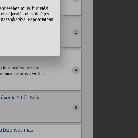
ban mit érdemes
1
atagban élő, aszkéta
 a keresztény aszkéta
4
m miszticizmus átvett, s
. évente 2 hét. Nők
8
még bizonyos más