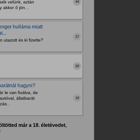
sék velünk, aztán
44
akkor ő jön...
tenger hulláma miatt
...
27
utazott és ki fizette?
20
barátnál hagyni?
r le van fixálva, de
utóval, állatbarát
18
zás...
öltötted már a 18. életévedet,
!