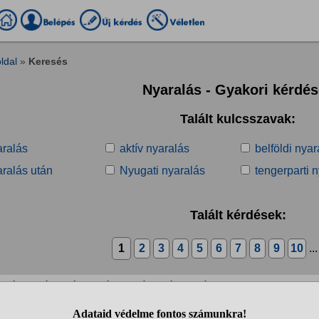
ldal
»
Keresés
Nyaralás - Gyakori kérdé
Talált kulcsszavak:
aralás
aktív nyaralás
belföldi nyar
aralás után
Nyugati nyaralás
tengerparti 
Talált kérdések:
1
2
3
4
5
6
7
8
9
10
..
z jó költségvetési hatékonyság szórakozásra?
buli 2x5000 ( olyan helyre járok ahol korlátlan italfogyasztás van ) (Mo
enegade. Ezzel nagyon sokat spórolok. Véleményem szerint jobb, mintha